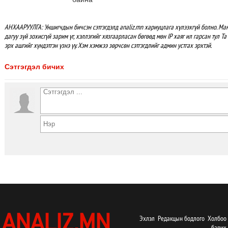
АНХААРУУЛГА: Уншигчдын бичсэн сэтгэгдэлд analiz.mn хариуцлага хүлээхгүй болно. М
дагуу зүй зохисгүй зарим үг, хэллэгийг хязгаарласан бөгөөд мөн IP хаяг ил гарсан тул Т
эрх ашгийг хүндэтгэн үзнэ үү. Хэм хэмжээ зөрчсөн сэтгэгдлийг админ устгах эрхтэй.
Сэтгэгдэл бичих
Эхлэл
Редакцын бодлого
Холбоо
барих