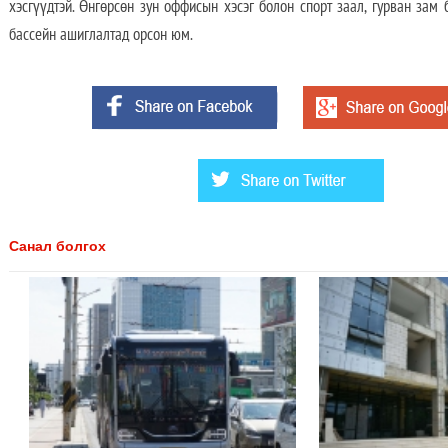
хэсгүүдтэй. Өнгөрсөн зун оффисын хэсэг болон спорт заал, гурван зам
бассейн ашиглалтад орсон юм.
Санал болгох