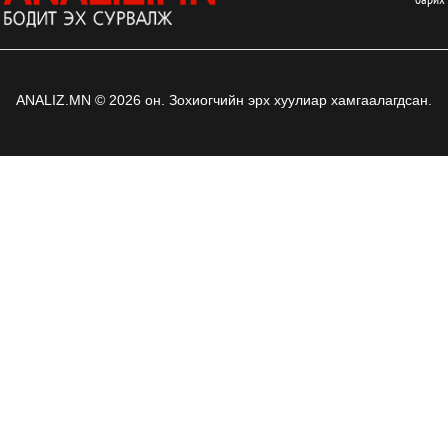
ANALIZ.MN © 2026 он. Зохиогчийн эрх хуулиар хамгаалагдсан.