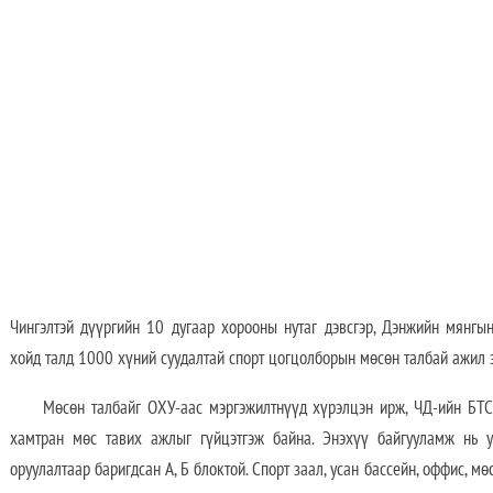
Чингэлтэй дүүргийн 10 дугаар хорооны нутаг дэвсгэр, Дэнжийн мянгын
хойд талд 1000 хүний суудалтай спорт цогцолборын мөсөн талбай ажил 
Мөсөн талбайг ОХУ-аас мэргэжилтнүүд хүрэлцэн ирж, ЧД-ийн БТС
хамтран мөс тавих ажлыг гүйцэтгэж байна. Энэхүү байгууламж нь у
оруулалтаар баригдсан А, Б блоктой. Спорт заал, усан бассейн, оффис, мө