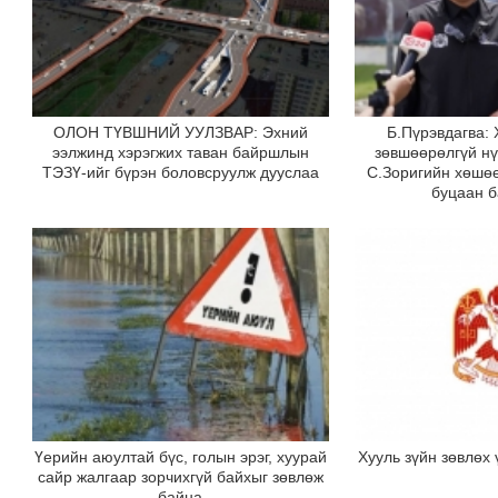
ОЛОН ТҮВШНИЙ УУЛЗВАР: Эхний
Б.Пүрэвдагва: 
ээлжинд хэрэгжих таван байршлын
зөвшөөрөлгүй н
ТЭЗҮ-ийг бүрэн боловсруулж дууслаа
С.Зоригийн хөшө
буцаан 
Үерийн аюултай бүс, голын эрэг, хуурай
Хууль зүйн зөвлөх
сайр жалгаар зорчихгүй байхыг зөвлөж
байна