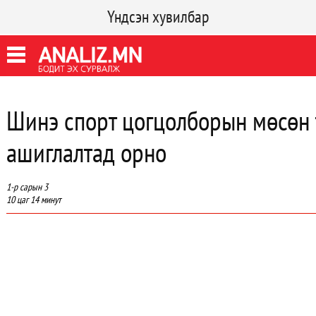
Үндсэн хувилбар
Шинэ спорт цогцолборын мөсөн 
ашиглалтад орно
1-р сарын 3
10 цаг 14 минут