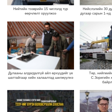
Нийтийн тээврийн 15 чиглэлд түр
Нийслэлийн 30 ду
өөрчлөлт оруулжээ
дугаар сарын 1-нд
Дулааны алдагдалгүй айл өрхүүдийг үе
Төр, нийгмийн
шаттайгаар хийн халаалтад шилжүүлнэ
С.Зоригийн 
байр