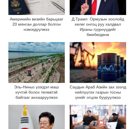
Америкийн визийн барьцааг
Д.Трамп: Ормузын хоолойд
20 мянган доллар болгон
хөлөг онгоц руу халдвал
нэмэгдүүлжээ
Ираны гүүрнүүдийг
бөмбөгдөнө
Эль-Ниньо үзэгдэл маш
Саудын Араб Азийн зах зээлд
хүчтэй болох төлөвтэй
нийлүүлэх газрын тосны
байгааг анхааруулжээ
үнийг огцом бууруулжээ