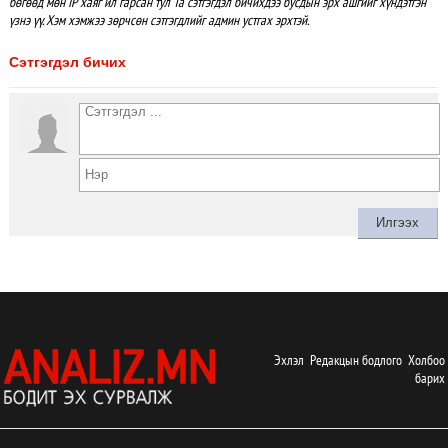
бөгөөд мөн IP хаяг ил гарсан тул Та сэтгэгдэл бичихдээ бусдын эрх ашгийг хүндэтгэн
үзнэ үү. Хэм хэмжээ зөрчсөн сэтгэгдлийг админ устгах эрхтэй.
Сэтгэгдэл бичих
Эхлэл
Редакцын бодлого
Холбоо
барих