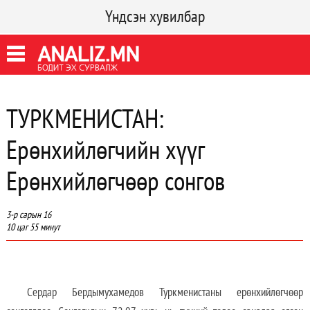
Үндсэн хувилбар
ТУРКМЕНИСТАН:
Ерөнхийлөгчийн хүүг
Ерөнхийлөгчөөр сонгов
3-р сарын 16
10 цаг 55 минут
Сердар Бердымухамедов Туркменистаны ерөнхийлөгчөөр