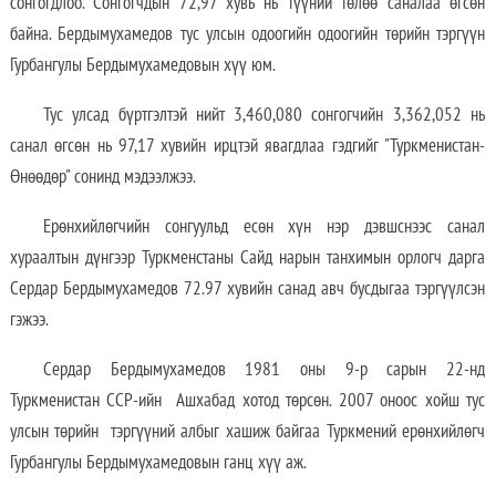
сонгогдлоо. Сонгогчдын 72,97 хувь нь түүний төлөө саналаа өгсөн
байна. Бердымухамедов тус улсын одоогийн одоогийн төрийн тэргүүн
Гурбангулы Бердымухамедовын хүү юм.
Тус улсад бүртгэлтэй нийт 3,460,080 сонгогчийн 3,362,052 нь
санал өгсөн нь 97,17 хувийн ирцтэй явагдлаа гэдгийг "Туркменистан-
Өнөөдөр" сонинд мэдээлжээ.
Ерөнхийлөгчийн сонгуульд есөн хүн нэр дэвшснээс санал
хураалтын дүнгээр Туркменстаны Сайд нарын танхимын орлогч дарга
Сердар Бердымухамедов 72.97 хувийн санад авч бусдыгаа тэргүүлсэн
гэжээ.
Сердар Бердымухамедов 1981 оны 9-р сарын 22-нд
Туркменистан ССР-ийн Ашхабад хотод төрсөн. 2007 оноос хойш тус
улсын төрийн тэргүүний албыг хашиж байгаа Туркмений ерөнхийлөгч
Гурбангулы Бердымухамедовын ганц хүү аж.