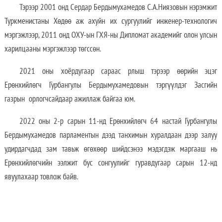
Тэрээр 2001 онд Сердар Бердымухамедов С.А.Ниязовын нэрэмжит
Туркменистаны Хөдөө аж ахуйн их сургуулийг инженер-технологич
мэргэжлээр, 2011 онд ОХУ-ын ГХЯ-ны Дипломат академийг олон улсын
харилцааны мэргэжлээр төгссөн.
2021 оны хоёрдугаар сараас рлыш тэрээр өөрийн эцэг
Ерөнхийлөгч Гурбангулы Бердымухамедовын тэргүүлдэг Засгийн
газрын орлогчсайдаар ажиллаж байгаа юм.
2022 оны 2-р сарын 11-нд Ерөнхийлөгч 64 настай Гурбангулы
Бердымухамедов парламентын дээд танхимын хуралдаан дээр залуу
удирдагчдад зам тавьж өгөхөөр шийдсэнээ мэдэгдэж маргааш нь
Ерөнхийлөгчийн ээлжит бус сонгуулийг гуравдугаар сарын 12-нд
явуулахаар товлож байв.