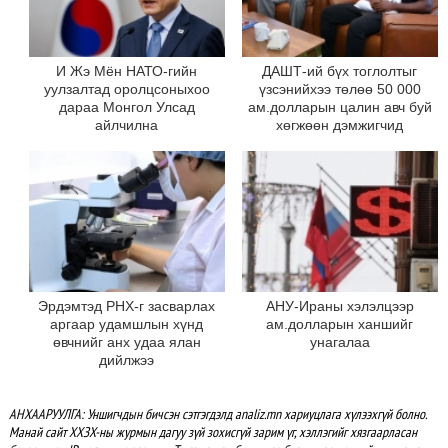
И Жэ Мён НАТО-гийн
ДАШТ-ий бүх тоглолтыг
уулзалтад оролцсоныхоо
үзсэнийхээ төлөө 50 000
дараа Монгол Улсад
ам.долларын цалин авч буй
айлчилна
хөгжөөн дэмжигчид
Эрдэмтэд РНХ-г засварлах
АНУ-Ираны хэлэлцээр
аргаар удамшлын хүнд
ам.долларын ханшийг
өвчнийг анх удаа ялан
унагалаа
дийлжээ
АНХААРУУЛГА: Уншигчдын бичсэн сэтгэгдэлд analiz.mn хариуцлага хүлээхгүй болно.
Манай сайт ХХЗХ-ны журмын дагуу зүй зохисгүй зарим үг, хэллэгийг хязгаарласан