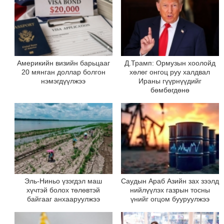
Америкийн визийн барьцааг
Д.Трамп: Ормузын хоолойд
20 мянган доллар болгон
хөлөг онгоц руу халдвал
нэмэгдүүлжээ
Ираны гүүрнүүдийг
бөмбөгдөнө
Эль-Ниньо үзэгдэл маш
Саудын Араб Азийн зах зээлд
хүчтэй болох төлөвтэй
нийлүүлэх газрын тосны
байгааг анхааруулжээ
үнийг огцом бууруулжээ