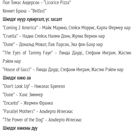
Пол Томас Андерсон – “Licorice Pizza”
Кеннет Брана – “Belfast”
Шилдэг нүүр хувиргалт, үс засалт
“Coming 2 America” – Майк Марино, Стейси Моррис, Карла Фермер нар
“Cruella” – Надиа Стейси, Наоми Донн, Жулиа Вернон нар
“Dune” – Дональд Моват, Лав Ларсон, Эва фон Бахр нар
“The Eyes of Tammy Faye” – Линда Даудс, Стефани Инграм, Жастин
Рэйли нар
“House of Gucci” – Линда Даудс, Стефани Инграм, Жастин Рэйли нар
Шилдэг кино ая
“Don’t Look Up” – Николас Брителл
“Dune” – Ханс Зиммер
“Encanto” – Жермен Франко
“Parallel Mothers” – Альберто Иглесиас
“The Power of the Dog” – Альберто Иглесиас
Шилдэг киноны дуу