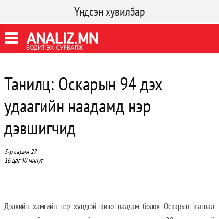
Үндсэн хувилбар
Танилц: Оскарын 94 дэх
удаагийн наадамд нэр
дэвшигчид
3-р сарын 27
16 цаг 40 минут
Дэлхийн хамгийн нэр хүндтэй кино наадам болох Оскарын шагнал