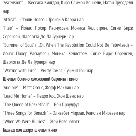
“Ascension” – Жессика Кингдон, Кира Саймон-Кеннеди, Натан Труэсделл
нар
“Attica” – Стэнли Нелсон, Трейси А.Карри нар
“Flee” – Йонас Похер Расмуссен, Моника Хеллстрем, Сигне Бирж
Соренсен, Шарлотта Де Ла Гурнери нар
“Summer of Soul” (…Or, When The Revolution Could Not Be Televised) –
Йонас Похер Расмуссен, Моника Хеллстрем, Сигне Бирж Соренсен,
Шарлотта Де Ла Гурнери нар
“Writing with Fire” – Ринту Томас, Сушмит Гош нар
Шилдэг богино хэмжээний баримтат кино
“Audible” – Мэтт Огенс, Жефф Маклин нар
“Lead Me Home” – Педро Кос, Жон Шенк нар
“The Queen of Basketball” – Бен Проудфут
“Three Songs for Benazir” – Элизабет Мирзаи, Гулистан Мирзаеи нар
“When We Were Bullies” – Жей Розенблатт
Гадаад хэл дээрх шилдэг кино