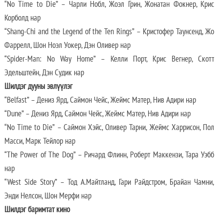
“No Time to Die” – Чарли Нобл, Жоэл Грин, Жонатан Фокнер, Крис
Корболд нар
“Shang-Chi and the Legend of the Ten Rings” – Кристофер Таунсенд, Жо
Фаррелл, Шон Ноэл Уокер, Дэн Оливер нар
“Spider-Man: No Way Home” – Келли Порт, Крис Вегнер, Скотт
Эдельштейн, Дэн Судик нар
Шилдэг дууны эвлүүлэг
“Belfast” – Дениз Ярд, Саймон Чейс, Жеймс Матер, Нив Адири нар
“Dune” – Дениз Ярд, Саймон Чейс, Жеймс Матер, Нив Адири нар
“No Time to Die” – Саймон Хэйс, Оливер Тарни, Жеймс Харрисон, Пол
Масси, Марк Тейлор нар
“The Power of The Dog” – Ричард Флинн, Роберт Маккензи, Тара Уэбб
нар
“West Side Story” – Тод А.Майтланд, Гари Райдстром, Брайан Чамни,
Энди Нелсон, Шон Мерфи нар
Шилдэг баримтат кино