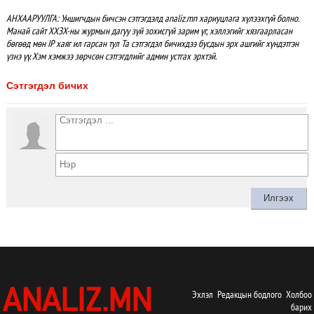
АНХААРУУЛГА: Уншигчдын бичсэн сэтгэгдэлд analiz.mn хариуцлага хүлээхгүй болно.
Манай сайт ХХЗХ-ны журмын дагуу зүй зохисгүй зарим үг, хэллэгийг хязгаарласан
бөгөөд мөн IP хаяг ил гарсан тул Та сэтгэгдэл бичихдээ бусдын эрх ашгийг хүндэтгэн
үзнэ үү. Хэм хэмжээ зөрчсөн сэтгэгдлийг админ устгах эрхтэй.
Сэтгэгдэл бичих
Эхлэл
Редакцын бодлого
Холбоо
барих