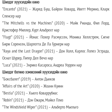
Шилдэг хүүхэлдэйн кино
“Encanto” (2021) – Жаред Буш, Байрон Ховард, Иветт Мерино, Кларк
Спенсер нар
“The Mitchells vs the Machines” (2020) – Майк Рианда, Фил Лорд,
Кристофер Миллер, Курт Альбрехт нар
“Flugt” (2021) – Йонас Похер Расмуссен, Моника Хеллстрем, Сигне
Бирж Соренсен, Шарлотта Де Ла Гурнери нар
“Raya and the Last Dragon” (2021) – Дон Холл, Карлос Лопез Эстрада,
Оснат Шурер, Питер Дел Вечо нар
“Luca” (2021) – Энрико Касароса, Андреа Уоррен нар
Шилдэг богино хэмжээний хүүхэлдэйн кино
“Боксбалет” (2019) – Антон Дьяков
“Affairs of the Art” (2020) – Жоанн Куинн
“Bestia” (2021) – Хьюго Коваррубиас
“Robin” (2021) – Дэн Ожари, Майкл Плиз
“The Windshield Wiper” (2021) – Альберто Мьельго