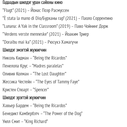
Гадаадын шилдэг уран сайхны кино
“Flugt” (2021) – Йонас Поэр Расмуссен
“È stata la mano di Dio/Бурханы гар” (2021) – Паоло Соррентино
“Lunana: A Yak in the Classroom” (2019) – Паво Чойнинг Дорж
“Verdens verste menneske” (2021) – Йоаким Триер
“Doraibu mai ka” (2021) – Рюсүкэ Хамагүчи
Шилдэг эмэгтэй жүжигчин
Николь Кидман – “Being the Ricardos”
Пенелопа Крус – “Madres paralelas”
Оливия Колман – “The Lost Daughter”
Жессика Честейн – “The Eyes of Tammy Faye”
Кристен Стюарт – “Spencer”
Шилдэг эрэгтэй жүжигчин
Хавьер Бардем – “Being the Ricardos”
Бенедикт Камбербэтч – “The Power of the Dog”
Уилл Смит – “King Richard”