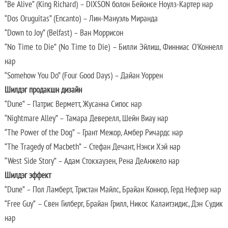
“Be Alive” (King Richard) – DIXSON болон Бейонсе Ноулз-Картер нар
“Dos Oruguitas” (Encanto) – Лин-Мануэль Миранда
“Down to Joy” (Belfast) – Ван Моррисон
“No Time to Die” (No Time to Die) – Билли Эйлиш, Финниас О’Коннелл
нар
“Somehow You Do” (Four Good Days) – Дайан Уоррен
Шилдэг продакшн дизайн
“Dune” – Патрис Верметт, Жусанна Сипос нар
“Nightmare Alley” – Тамара Деверелл, Шейн Виау нар
“The Power of the Dog” – Грант Межор, Амбер Ричардс нар
“The Tragedy of Macbeth” – Стефан Дечант, Нэнси Хэй нар
“West Side Story” – Адам Стокхаузен, Рена ДеАнжело нар
Шилдэг эффект
“Dune” – Пол Ламберт, Тристан Майлс, Брайан Коннор, Герд Нефзер нар
“Free Guy” – Свен Гилберг, Брайан Грилл, Никос Калаитзидис, Дэн Судик
нар