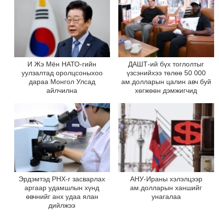
И Жэ Мён НАТО-гийн
ДАШТ-ий бүх тоглолтыг
уулзалтад оролцсоныхоо
үзсэнийхээ төлөө 50 000
дараа Монгол Улсад
ам.долларын цалин авч буй
айлчилна
хөгжөөн дэмжигчид
Эрдэмтэд РНХ-г засварлах
АНУ-Ираны хэлэлцээр
аргаар удамшлын хүнд
ам.долларын ханшийг
өвчнийг анх удаа ялан
унагалаа
дийлжээ