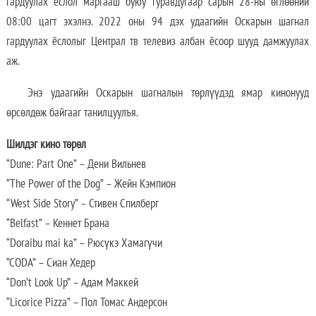
гардуулах ёслол маргааш буюу гуравдугаар сарын 28-ны өглөөний
08:00 цагт эхэлнэ. 2022 оны 94 дэх удаагийн Оскарын шагнал
гардуулах ёслолыг Централ тв телевиз албан ёсоор шууд дамжуулах
аж.
Энэ удаагийн Оскарын шагналын төрлүүдэд ямар кинонууд
өрсөлдөж байгааг танилцуулъя.
Шилдэг кино төрөл
“Dune: Part One” – Дени Вильнев
“The Power of the Dog” – Жейн Кэмпион
“West Side Story” – Стивен Спилберг
“Belfast” – Кеннет Брана
“Doraibu mai ka” – Рюсүкэ Хамагүчи
“CODA” – Сиан Хедер
“Don’t Look Up” – Адам Маккей
“Licorice Pizza” – Пол Томас Андерсон