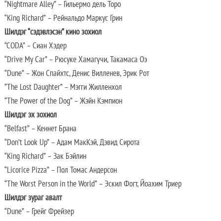
“Nightmare Alley” – Гильермо дель Торо
“King Richard” – Рейнальдо Маркус Грин
Шилдэг “cэдэвлэсэн” кино зохиол
“CODA” – Сиан Хэдер
“Drive My Car” – Рюсуке Хамагүчи, Такамаса Оэ
“Dune” – Жон Спайхтс, Денис Вилленев, Эрик Рот
“The Lost Daughter” – Мэгги Жилленхол
“The Power of the Dog” – Жэйн Кэмпион
Шилдэг эх зохиол
“Belfast” – Кеннет Брана
“Don’t Look Up” – Адам МакКэй, Дэвид Сирота
“King Richard” – Зак Бэйлин
“Licorice Pizza” – Пол Томас Андерсон
“The Worst Person in the World” – Эскил Фогт, Йоахим Триер
Шилдэг зураг авалт
“Dune” – Грейг Фрейзер