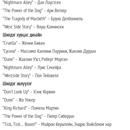
“Nightmare Alley” – Дан Лаустсен
“The Power of the Dog” – Ари Вегнер
“The Tragedy of Macbeth” – Бруно Делбоннель
“West Side Story” – Януш Камински
Шилдэг хувцас дизайн
“Cruella” – Женни Биван
“Cyrano” – Массимо Кантини Паррини, Жаклин Дурран
“Dune” – Жаклин Уэст, Роберт Морган
“Nightmare Alley” – Луис Секейра
“Westside Story” – Пол Тейзвелл
Шилдэг эвлүүлэг
“Don’t Look Up” – Хэнк Корвин
“Dune” – Жо Уокер
“King Richard” – Памела Мартин
“The Power of the Dog” – Питер Сиберрас
“Tick, Tick… Boom!” – Майрон Керштейн, Эндрю Вайсблюм нар