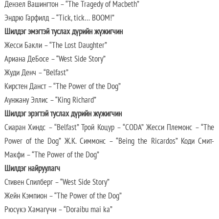
Дензел Вашингтон – “The Tragedy of Macbeth”
Эндрю Гарфилд – “Tick, tick… BOOM!”
Шилдэг эмэгтэй туслах дүрийн жүжигчин
Жесси Бакли – “The Lost Daughter”
Ариана ДеБосе – “West Side Story”
Жуди Денч – “Belfast”
Кирстен Данст – “The Power of the Dog”
Аунжану Эллис – “King Richard”
Шилдэг эрэгтэй туслах дүрийн жүжигчин
Сиаран Хиндс – “Belfast” Трой Коцур – “CODA” Жесси Племонс – “The
Power of the Dog” Ж.К. Симмонс – “Being the Ricardos” Коди Смит-
Макфи – “The Power of the Dog”
Шилдэг найруулагч
Стивен Спилберг – “West Side Story”
Жейн Кэмпион – “The Power of the Dog”
Рюсүкэ Хамагүчи – “Doraibu mai ka”