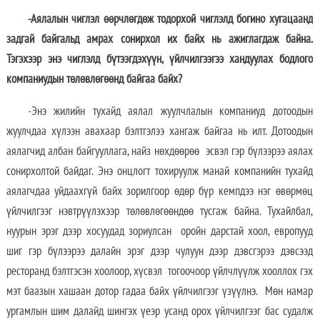
-Аялалын чиглэл өөрчлөгдөж тодорхой чиглэлд богино хугацаанд
задгай байгальд амрах сонирхол их байх нь ажиглагдаж байна.
Тэгэхээр энэ чиглэлд бүтээгдэхүүн, үйлчилгээгээ хандуулах бодлого
компаниудын төлөвлөгөөнд байгаа байх?
-Энэ жилийн тухайд аялал жуулчлалын компаниуд дотоодын
жуулчдаа хүлээн авахаар бэлтгэлээ хангаж байгаа нь илт. Дотоодын
аялагчид албан байгууллага, найз нөхдөөрөө эсвэл гэр бүлээрээ аялах
сонирхолтой байдаг. Энэ онцлогт тохируулж манай компанийн тухайд
аялагчдаа уйдаахгүй байх зорилгоор өдөр бүр кемпдээ нэг өвөрмөц
үйлчилгээг нэвтрүүлэхээр төлөвлөгөөндөө тусгаж байна. Тухайлбал,
нуурын эрэг дээр хосуудад зориулсан оройн дарстай хоол, европууд
шиг гэр бүлээрээ далайн эрэг дээр чулуун дээр дэвсгэрээ дэвсээд
ресторанд бэлтгэсэн хоолоор, хүсвэл тогоочоор үйлчлүүлж хооллох гэх
мэт баазын хашаан дотор гадаа байх үйлчилгээг үзүүлнэ. Мөн намар
ургамлын шим далайд шингэх үеэр усанд орох үйлчилгээг бас судалж