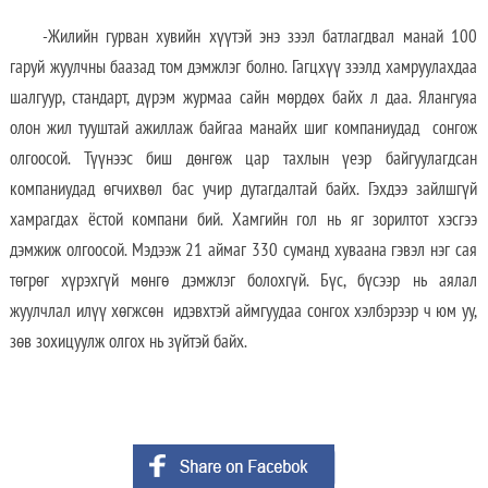
-Жилийн гурван хувийн хүүтэй энэ зээл батлагдвал манай 100
гаруй жуулчны баазад том дэмжлэг болно. Гагцхүү зээлд хамруулахдаа
шалгуур, стандарт, дүрэм журмаа сайн мөрдөх байх л даа. Ялангуяа
олон жил тууштай ажиллаж байгаа манайх шиг компаниудад сонгож
олгоосой. Түүнээс биш дөнгөж цар тахлын үеэр байгуулагдсан
компаниудад өгчихвөл бас учир дутагдалтай байх. Гэхдээ зайлшгүй
хамрагдах ёстой компани бий. Хамгийн гол нь яг зорилтот хэсгээ
дэмжиж олгоосой. Мэдээж 21 аймаг 330 суманд хуваана гэвэл нэг сая
төгрөг хүрэхгүй мөнгө дэмжлэг болохгүй. Бүс, бүсээр нь аялал
жуулчлал илүү хөгжсөн идэвхтэй аймгуудаа сонгох хэлбэрээр ч юм уу,
зөв зохицуулж олгох нь зүйтэй байх.