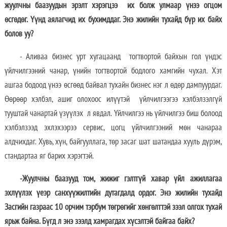
жуулчны баазуудын эрэлт хэрэгцээ их болж улмаар үнээ огцом
өсгөдөг. Үүнд аялагчид их бухимддаг. Энэ жилийн тухайд бүр их байх
болов уу?
- Аливаа бизнес урт хугацаанд тогтвортой байхын гол үндэс
үйлчилгээний чанар, үнийн тогтвортой бодлого хамгийн чухал. Хэт
ашгаа бодоод үнээ өсгөөд байвал тухайн бизнес нэг л өдөр дампуурдаг.
Өөрөөр хэлбэл, ашиг олохоос илүүтэй үйлчилгээгээ хэлбэлзэлгүй
тууштай чанартай үзүүлэх л явдал. Үйлчилгээ нь үйлчилгээ биш болоод
хэлбэлзээд эхлэхээрээ сервис, цогц үйлчилгээний мөн чанараа
алдчихдаг. Хувь, хүн, байгууллага, төр засаг шат шатандаа хууль дүрэм,
стандартаа яг барих хэрэгтэй.
-Жуулчны баазууд том, жижиг гэлтгүй хавар үйл ажиллагаа
эхлүүлэх үеэр санхүүжилтийн дутагдалд ордог. Энэ жилийн тухайд
Засгийн газраас 10 орчим тэрбум төгрөгийг хөнгөлттэй зээл олгох тухай
ярьж байна. Бүгд л энэ зээлд хамрагдах хүсэлтэй байгаа байх?