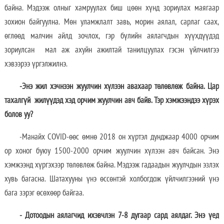
байна. Мэдээж олныг хамруулах биш цөөн хүнд зориулах маягаар
зохион байгуулна. Мөн уламжлалт завь, морин аялал, сарлаг саах,
өглөөд малчин айлд зочлох, гэр бүлийн аялагчдын хүүхдүүдэд
зориулсан мал аж ахуйн ажилтай танилцуулах гэсэн үйлчилгээ
хэвээрээ үргэлжилнэ.
-Энэ жил хэчнээн жуулчин хүлээн авахаар төлөвлөж байна. Цар
тахалгүй жилүүдэд хэд орчим жуулчин авч байв. Тэр хэмжээндээ хүрэх
болов уу?
-Манайх COVID-өөс өмнө 2018 он хүртэл дунджаар 4000 орчим
ор хоног буюу 1500-2000 орчим жуулчин хүлээн авч байсан. Энэ
хэмжээнд хүргэхээр төлөвлөж байна. Мэдээж гадаадын жуулчдын эзлэх
хувь багасна. Шатахууны үнэ өссөнтэй холбогдож үйлчилгээний үнэ
бага зэрэг өсөхөөр байгаа.
- Дотоодын аялагчид ихэвчлэн 7-8 дугаар сард аялдаг. Энэ үед