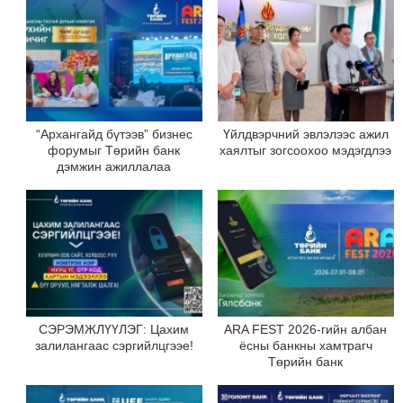
“Архангайд бүтээв” бизнес
Үйлдвэрчний эвлэлээс ажил
форумыг Төрийн банк
хаялтыг зогсоохоо мэдэгдлээ
дэмжин ажиллалаа
СЭРЭМЖЛҮҮЛЭГ: Цахим
ARA FEST 2026-гийн албан
залилангаас сэргийлцгээе!
ёсны банкны хамтрагч
Төрийн банк