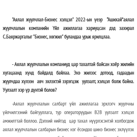
"Аялал жуулчлал-Бизнес хэлцэл" 2022-ын үеэр “Ашихай”аялал
жуулчлалын компанийн Үйл ажиллагаа хариуцсан дэд захирал
С.Баяржаргалыг "Бизнес, хөгжил" буландаа урьж ярилцлаа.
- Аялал жуулчлалын компаниуд цар тахалтай байсан хоёр жилийн
хугацаанд хүнд байдалд байлаа. Энэ жилээс дотоод, гадаадын
жуулчдаа хүлээн авч эхлэхтэй зэрэгцэж уулзалт, хэлцэл болж байна.
Уулзалт хэр үр дүнтэй болов?
-Аялал жуулчлалын салбарт үйл ажиллагаа эрхлэгч жуулчны
үйлчилгээний байгууллага, тур операторуудын B2B уулзалт хэлцэл
амжилттай боллоо. Дэлхий нийтэд цар тахал нүүрлэсэнтэй холбогдож
аялал жуулчлалын салбарын бизнес нэг ёсондоо шинэ бизнес эхлүүлэх