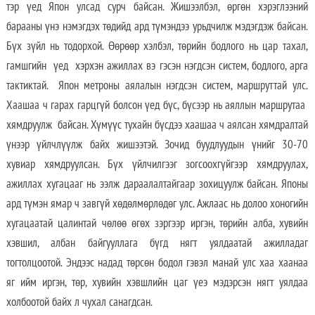
тэр үед Япон улсад сурч байсан. Жишээлбэл, өргөн хэрэглээний
барааны үнэ нэмэгдэх төдийд ард түмэндээ урьдчилж мэдэгдэж байсан.
Бүх зүйл нь тодорхой. Өөрөөр хэлбэл, төрийн бодлого нь цар тахал,
гамшгийн үед хэрхэн ажиллах вэ гэсэн нэгдсэн систем, бодлого, арга
тактиктай. Япон метроны аялалын нэгдсэн систем, маршруттай улс.
Хаашаа ч гарах гарцгүй болсон үед бүс, бүсээр нь аяллын маршрутаа
хямдруулж байсан. Хүмүүс тухайн бүсдээ хаашаа ч аялсан хямдралтай
үнээр үйлчлүүлж байх жишээтэй. Зочид буудлуудын үнийг 30-70
хувиар хямдруулсан. Бүх үйлчилгээг зогсоохгүйгээр хямдруулах,
ажиллах хугацааг нь ээлж дараалалтайгаар зохицуулж байсан. Японы
ард түмэн ямар ч завгүй хөдөлмөрлөдөг улс. Ажлаас нь долоо хоногийн
хугацаатай цалинтай чөлөө өгөх зэргээр иргэн, төрийн алба, хувийн
хэвшил, албан байгууллага бүгд нягт уялдаатай ажилладаг
тогтолцоотой. Эндээс надад төрсөн бодол гэвэл манай улс хаа хаанаа
яг ийм иргэн, төр, хувийн хэвшлийн цаг үеэ мэдэрсэн нягт уялдаа
холбоотой байх л чухал санагдсан.