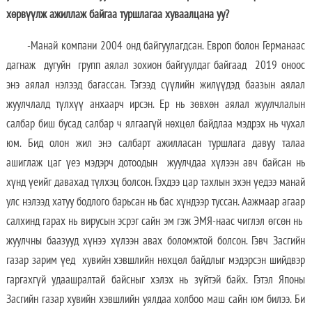
хөрвүүлж ажиллаж байгаа туршлагаа хуваалцана уу?
-Манай компани 2004 онд байгуулагдсан. Европ болон Германаас
дагнаж дугуйн групп аялал зохион байгуулдаг байгаад 2019 оноос
энэ аялал нэлээд багассан. Тэгээд сүүлийн жилүүдэд баазын аялал
жуулчлалд түлхүү анхаарч ирсэн. Ер нь зөвхөн аялал жуулчлалын
салбар биш бусад салбар ч ялгаагүй нөхцөл байдлаа мэдрэх нь чухал
юм. Бид олон жил энэ салбарт ажилласан туршлага давуу талаа
ашиглаж цаг үеэ мэдэрч дотоодын жуулчдаа хүлээн авч байсан нь
хүнд үеийг давахад түлхэц болсон. Гэхдээ цар тахлын эхэн үедээ манай
улс нэлээд хатуу бодлого барьсан нь бас хүндээр туссан. Аажмаар агаар
салхинд гарах нь вирусын эсрэг сайн эм гэж ЭМЯ-наас чиглэл өгсөн нь
жуулчны баазууд хүнээ хүлээн авах боломжтой болсон. Гэвч Засгийн
газар зарим үед хувийн хэвшлийн нөхцөл байдлыг мэдэрсэн шийдвэр
гаргахгүй удаашралтай байсныг хэлэх нь зүйтэй байх. Гэтэл Японы
Засгийн газар хувийн хэвшлийн уялдаа холбоо маш сайн юм билээ. Би