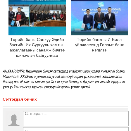
Төрийн банк, Санхүү Эдийн
Төрийн банкны И-Билл
Засгийн Их Сургууль хамтын
үйлчилгээнд Голомт банк
ажиллагааны санамж бичгээ
нэгдлээ
шинэчлэн байгууллаа
АНХААРУУЛГА: Уншигчдын бичсэн сэтгэгдэлд analiz.mn хариуцлага хүлээхгүй болно.
Манай сайт ХХЗХ-ны журмын дагуу зүй зохисгүй зарим үг, хэллэгийг хязгаарласан
бөгөөд мөн IP хаяг ил гарсан тул Та сэтгэгдэл бичихдээ бусдын эрх ашгийг хүндэтгэн
үзнэ үү. Хэм хэмжээ зөрчсөн сэтгэгдлийг админ устгах эрхтэй.
Сэтгэгдэл бичих