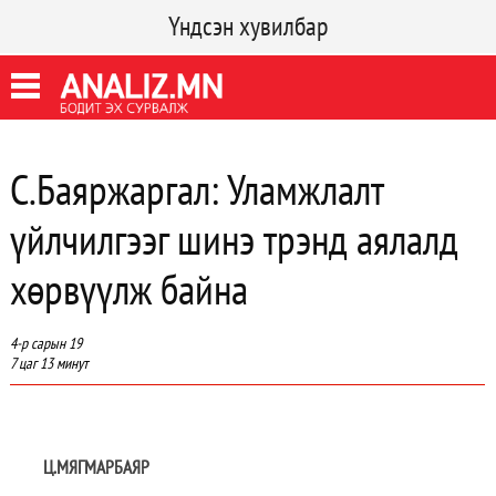
Үндсэн хувилбар
С.Баяржаргал: Уламжлалт
үйлчилгээг шинэ трэнд аялалд
хөрвүүлж байна
4-р сарын 19
7 цаг 13 минут
Ц.МЯГМАРБАЯР