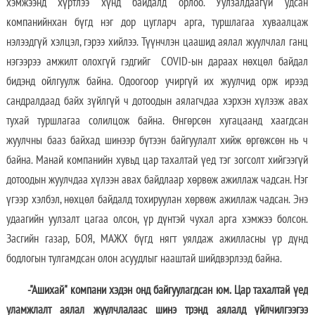
хэмжээнд хүртлээ хүнд байдалд орлоо. Уулзалдаагүй удсан
компанийнхан бүгд нэг дор цугларч арга, туршлагаа хуваалцаж
нэлээдгүй хэлцэл, гэрээ хийлээ. Түүнчлэн цаашид аялал жуулчлал ганц
нэгээрээ амжилт олохгүй гэдгийг COVID-ын дараах нөхцөл байдал
бидэнд ойлгуулж байна. Одоогоор учиргүй их жуулчид орж ирээд
сандралдаад байх зүйлгүй ч дотоодын аялагчдаа хэрхэн хүлээж авах
тухай туршлагаа солилцож байна. Өнгөрсөн хугацаанд хаагдсан
жуулчны бааз байхад шинээр бүтээн байгуулалт хийж өргөжсөн нь ч
байна. Манай компанийн хувьд цар тахалтай үед тэг зогсолт хийгээгүй
дотоодын жуулчдаа хүлээн авах байдлаар хөрвөж ажиллаж чадсан. Нэг
үгээр хэлбэл, нөхцөл байдалд тохируулан хөрвөж ажиллаж чадсан. Энэ
удаагийн уулзалт цагаа олсон, үр дүнтэй чухал арга хэмжээ болсон.
Засгийн газар, БОЯ, МАЖХ бүгд нягт уялдаж ажилласны үр дүнд
бодлогын тулгамдсан олон асуудлыг нааштай шийдвэрлээд байна.
-"Ашихай" компани хэдэн онд байгуулагдсан юм. Цар тахалтай үед
уламжлалт аялал жуулчлалаас шинэ трэнд аялалд үйлчилгээгээ