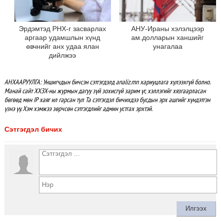
Эрдэмтэд РНХ-г засварлах
АНУ-Ираны хэлэлцээр
аргаар удамшлын хүнд
ам.долларын ханшийг
өвчнийг анх удаа ялан
унагалаа
дийлжээ
АНХААРУУЛГА: Уншигчдын бичсэн сэтгэгдэлд analiz.mn хариуцлага хүлээхгүй болно.
Манай сайт ХХЗХ-ны журмын дагуу зүй зохисгүй зарим үг, хэллэгийг хязгаарласан
бөгөөд мөн IP хаяг ил гарсан тул Та сэтгэгдэл бичихдээ бусдын эрх ашгийг хүндэтгэн
үзнэ үү. Хэм хэмжээ зөрчсөн сэтгэгдлийг админ устгах эрхтэй.
Сэтгэгдэл бичих