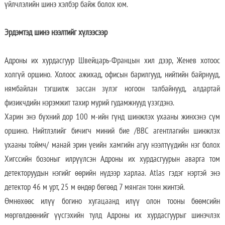
үйлчлэлийн шинэ хэлбэр байж болох юм.
Эрдэмтэд шинэ нээлтийг хүлээсээр
Адроны их хурдасгуур Швейцарь-Францын хил дээр, Женев хотоос
холгүй оршино. Холоос ажихад, офисын барилгууд, нийтийн байрнууд,
нямбайлан тэгшилж зассан зүлэг ногоон талбайнууд, алдартай
физикчдийн нэрэмжит тахир мурий гудамжнууд үзэгдэнэ.
Харин энэ бүхний дор 100 м-ийн гүнд шинжлэх ухааны жинхэнэ сүм
оршино. Нийтлэлийг бичигч миний бие /ВВС агентлагийн шинжлэх
ухааны тоймч/ манай эрин үеийн хамгийн агуу нээлтүүдийн нэг болох
Хигссийн бозоныг илрүүлсэн Адроны их хурдасгуурын аварга том
детекторуудын нэгийг өөрийн нүдээр харлаа. Atlas гэдэг нэртэй энэ
детектор 46 м урт, 25 м өндөр бөгөөд 7 мянган тонн жинтэй.
Өмнөхөөс илүү богино хугацаанд илүү олон тооны бөөмсийн
мөргөлдөөнийг үүсгэхийн тулд Адроны их хурдасгуурыг шинэчлэх