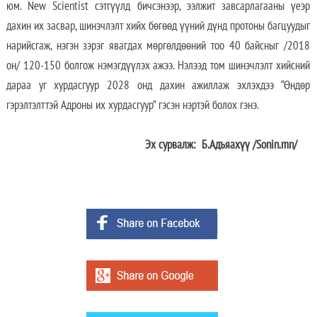
юм. New Scientist сэтгүүлд бичсэнээр, ээлжит завсарлагааны үеэр
дахин их засвар, шинэчлэлт хийх бөгөөд үүний дүнд протоны багцуудыг
нарийсгаж, нэгэн зэрэг явагдах мөргөлдөөний тоо 40 байсныг /2018
он/ 120-150 болгож нэмэгдүүлэх ажээ. Нэлээд том шинэчлэлт хийсний
дараа уг хурдасгуур 2028 онд дахин ажиллаж эхлэхдээ “Өндөр
гэрэлтэлттэй Адроны их хурдасгуур” гэсэн нэртэй болох гэнэ.
Эх сурвалж:
Б.Адъяахүү /Sonin.mn/