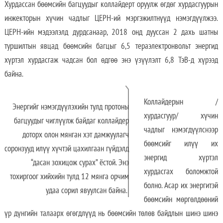
Хурдассан бөөмсийн багцуудыг коллайдерт оруулж өгдөг хурдасгуурын
инжекторын хүчин чадлыг ЦЕРН-ий мэргэжилтнүүд нэмэгдүүлжээ.
ЦЕРН-ийн мэдээлэлд дурдсанаар, 2018 онд дууссан 2 дахь шатны
туршилтын явцад бөөмсийн багцыг 6,5 тераэлектронвольт энергид
хүртэл хурдасгаж чадсан бол өдгөө энэ үзүүлэлт 6,8 ТэВ-д хүрээд
байна.
Коллайдерын /
Энергийг нэмэгдүүлэхийн тулд протоны
хурдасгуур/ хүчин
багцуудыг чиглүүлж байдаг коллайдер
чадлыг нэмэгдүүлснээр
доторх олон мянган хэт дамжуулагч
бөөмсийг илүү их
соронзууд илүү хүчтэй цахилгаан гүйдэлд
энергид хүртэл
“дасан зохицож сурах” ёстой. Энэ
хурдасгах боломжтой
тохиргоог хийхийн тулд 12 мянга орчим
болно. Асар их энергитэй
удаа сорил явуулсан байна.
бөөмсийн мөргөлдөөний
үр дүнгийн талаарх өгөгдлүүд нь бөөмсийн төлөв байдлын шинэ шинэ