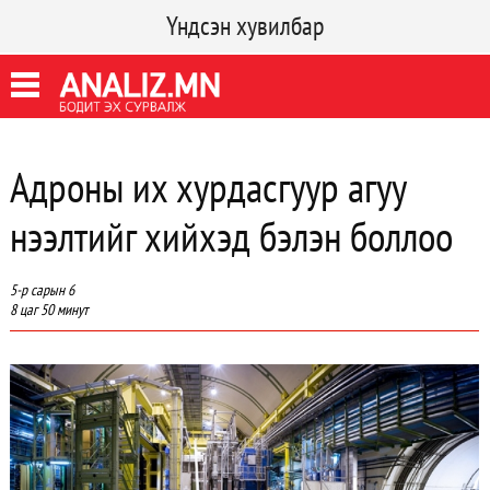
Үндсэн хувилбар
Адроны их хурдасгуур агуу
нээлтийг хийхэд бэлэн боллоо
5-р сарын 6
8 цаг 50 минут