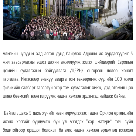
Альпийн нурууны хад асган дунд байрлах Адроны их хурдасгуурыг 3
жил завсарласны эцэст дахин ажиллуулж эхлэх шийдвэрийг Европын
цөмийн судалгааны байгууллага /ЦЕРН/ өнгөрсөн долоо хоногт
гаргалаа. Ингэснээр энэхүү аварга том төхөөрөмж сүүлийн 100 жилд
физикийн салбарт гараагүй асар том хувьсгалыг хийж, дэд атомын цоо
шинэ бөөмсийг нээн илрүүлж чадна хэмээн эрдэмтэд найдаж байна.
Байгаль дахь 5 дахь хүчийг нээн илрүүлэхээс гадна Орчлон ертөнцийн
ихэнх хэсгийг бүрдүүлж буй үл үзэгдэх “хар матери” гэгч зүйл
бодитойгоор оршдог болохыг баталж чадна хэмээн эрдэмтэд ихээхэн