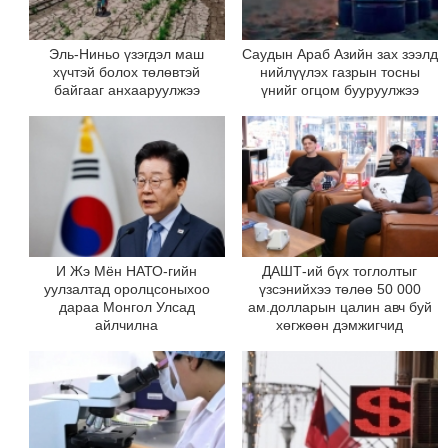
Эль-Ниньо үзэгдэл маш
Саудын Араб Азийн зах зээлд
хүчтэй болох төлөвтэй
нийлүүлэх газрын тосны
байгааг анхааруулжээ
үнийг огцом бууруулжээ
И Жэ Мён НАТО-гийн
ДАШТ-ий бүх тоглолтыг
уулзалтад оролцсоныхоо
үзсэнийхээ төлөө 50 000
дараа Монгол Улсад
ам.долларын цалин авч буй
айлчилна
хөгжөөн дэмжигчид