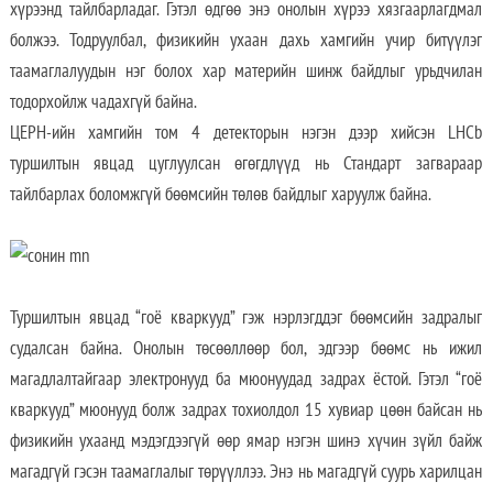
хүрээнд тайлбарладаг. Гэтэл өдгөө энэ онолын хүрээ хязгаарлагдмал
болжээ. Тодруулбал, физикийн ухаан дахь хамгийн учир битүүлэг
таамаглалуудын нэг болох хар материйн шинж байдлыг урьдчилан
тодорхойлж чадахгүй байна.
ЦЕРН-ийн хамгийн том 4 детекторын нэгэн дээр хийсэн LHCb
туршилтын явцад цуглуулсан өгөгдлүүд нь Стандарт загвараар
тайлбарлах боломжгүй бөөмсийн төлөв байдлыг харуулж байна.
Туршилтын явцад “гоё кваркууд” гэж нэрлэгддэг бөөмсийн задралыг
судалсан байна. Онолын төсөөллөөр бол, эдгээр бөөмс нь ижил
магадлалтайгаар электронууд ба мюонуудад задрах ёстой. Гэтэл “гоё
кваркууд” мюонууд болж задрах тохиолдол 15 хувиар цөөн байсан нь
физикийн ухаанд мэдэгдээгүй өөр ямар нэгэн шинэ хүчин зүйл байж
магадгүй гэсэн таамаглалыг төрүүллээ. Энэ нь магадгүй суурь харилцан