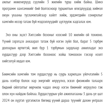
ажлыг инженерүүд сүүлийн 3 жилийн турш хийж байна. Шинэ
программ хангамжийг бий болгосноор туршилтын өгөгдлүүдэд хиймэл
оюун ухааны тусламжтайгаар хайлт хийж, эрдэмтдийн сонирхлыг
хамгийн ихээр татаж буй мэдээллүүдийг цуглуулж хадгалах юм.
Энэ оны эцэст Хигссийн бозоныг нээсний 10 жилийн ой тохионо.
Үүний зэрэгцээ анхаарал татаж буй нэгэн зүйл бол, бараг 5 тэрбум
долларын өртөгтэй, жил бүр 1 тэрбумын зардлаар ажилладаг энэ
хурдасгуур дээр Хиггсийн бозоноос хойш томоохон гэхээр нээлт
хийгээгүй явдал юм.
Бөөмсийн хамгийн том хурдасгуур нь суурь харилцан үйлчлэлийн 5
дахь хэлбэр болох хар энергийг илрүүлнэ, эсвэл физикийн талаарх
бидний ойлголтыг өөрчилж чадах ямар нэгэн бөөмийг илрүүлнэ гэж
олон хүн найдаж байлаа. Хурдасгуурын үйл ажиллагааны 3 дахь үе шат
2024 он хүртэл үргэлжлэх бөгөөд үүний дараа түүнийг дахин унтраах