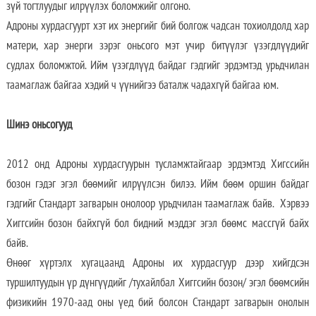
зүй тогтлуудыг илрүүлэх боломжийг олгоно.
Адроны хурдасгуурт хэт их энергийг бий болгож чадсан тохиолдолд хар
матери, хар энерги зэрэг оньсого мэт учир битүүлэг үзэгдлүүдийг
судлах боломжтой. Ийм үзэгдлүүд байдаг гэдгийг эрдэмтэд урьдчилан
таамаглаж байгаа хэдий ч үүнийгээ баталж чадахгүй байгаа юм.
Шинэ оньсогууд
2012 онд Адроны хурдасгуурын тусламжтайгаар эрдэмтэд Хигссийн
бозон гэдэг эгэл бөөмийг илрүүлсэн билээ. Ийм бөөм оршин байдаг
гэдгийг Стандарт загварын онолоор урьдчилан таамаглаж байв. Хэрвээ
Хиггсийн бозон байхгүй бол бидний мэддэг эгэл бөөмс массгүй байх
байв.
Өнөөг хүртэлх хугацаанд Адроны их хурдасгуур дээр хийгдсэн
туршилтуудын үр дүнгүүдийг /тухайлбал Хиггсийн бозон/ эгэл бөөмсийн
физикийн 1970-аад оны үед бий болсон Стандарт загварын онолын