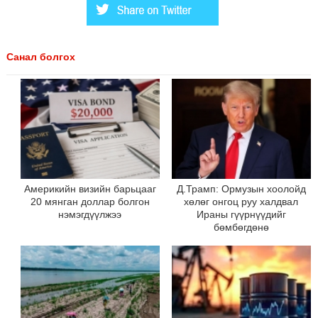
Санал болгох
Америкийн визийн барьцааг
Д.Трамп: Ормузын хоолойд
20 мянган доллар болгон
хөлөг онгоц руу халдвал
нэмэгдүүлжээ
Ираны гүүрнүүдийг
бөмбөгдөнө