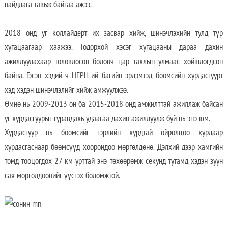
найдлага тавьж байгаа ажээ.
2018 онд уг коллайдерт их засвар хийж, шинэчлэхийн тулд түр
хугацаагаар хаажээ. Тодорхой хэсэг хугацааны дараа дахин
ажиллуулахаар төлөвлөсөн боловч цар тахлын улмаас хойшлогдсон
байна. Гэсэн хэдий ч ЦЕРН-ий багийн эрдэмтэд бөөмсийн хурдасгуурт
хэд хэдэн шинэчлэлийг хийж амжуулжээ.
Өмнө нь 2009-2013 он ба 2015-2018 онд амжилттай ажиллаж байсан
уг хурдасгуурыг гуравдахь удаагаа дахин ажиллуулж буй нь энэ юм.
Хурдасгуур нь бөөмсийг гэрлийн хурдтай ойролцоо хурдаар
хурдасгаснаар бөөмсүүд хоорондоо мөргөлдөнө. Дэлхий дээр хамгийн
томд тооцогдох 27 км урттай энэ төхөөрөмж секунд тутамд хэдэн зуун
сая мөргөлдөөнийг үүсгэх боломжтой.