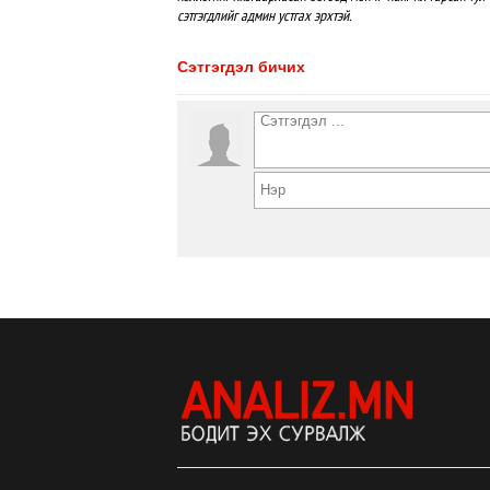
сэтгэгдлийг админ устгах эрхтэй.
Сэтгэгдэл бичих