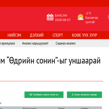
-1°C
БААСАН
Багавтар
2026-08-07
үүлтэй
НИЙГЭМ
ДЭЛХИЙ
СПОРТ
КОФЕ УУХ ЗУУР
з ярилцлага
Анализ харьцуулалт
Сошиал анализ
им “Өдрийн сонин”-ыг уншаарай