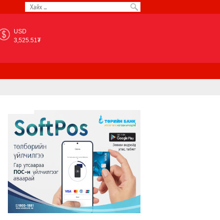
USD
3,525.51₮