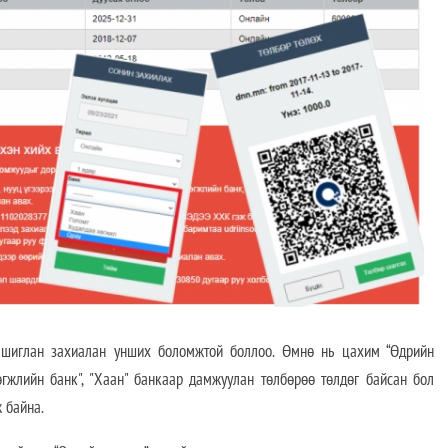
 ашиглан захиалан унших боломжтой боллоо. Өмнө нь цахим “Өдрийн
хөгжлийн банк", "Хаан" банкаар дамжуулан төлбөрөө төлдөг байсан бол
 байна.