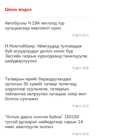
Шинэ мэдээ
Автобусны Ч:19А чиглэлд түр
хугацаагаар өөрчлөлт орно
8 сар 6. 18:11
Н.Номтойбаяр: Аймгуудад тулгамдаж
буй асуудлуудыг долоо хоног бүр
Засгийн газрын хуралдаанд танилцуулж,
шийдвэрлүүлнэ
8 сар 6. 18:00
Татварын өрийг барагдуулахдаа
орлогын 30 хувийг татвар төлөгчид
үлдээхээр хуульчилж, татварын
тайлангаа залруулах хугацааг хоёр жил
болгон сунгажээ
8 сар 6. 16:20
“Хотын дарга сонсож байна” 150150
тусгай дугаарыг наймдугаар сарын 14-
нөөс ажиллуулж эхэлнэ
8 сар 6. 16:16