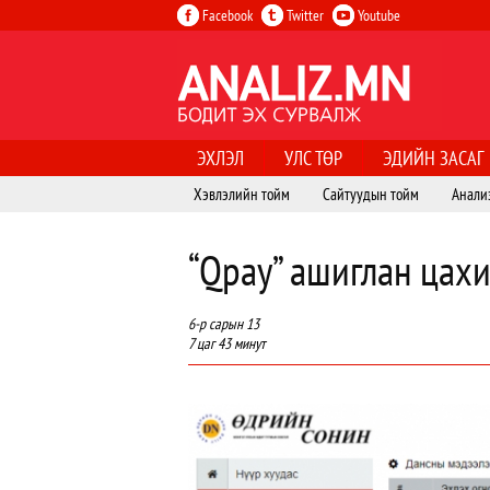
Facebook
Twitter
Youtube
ЭХЛЭЛ
УЛС ТӨР
ЭДИЙН ЗАСАГ
Хэвлэлийн тойм
Сайтуудын тойм
Анали
“Qpay” ашиглан цах
6-р сарын 13
7 цаг 43 минут