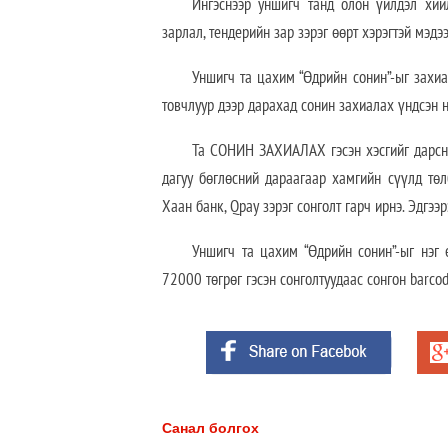
Ингэснээр уншигч танд олон үйлдэл хийл
зарлал, тендерийн зар зэрэг өөрт хэрэгтэй мэд
Уншигч та цахим “Өдрийн сонин”-ыг захи
товчлуур дээр дарахад сонин захиалах үндсэн н
Та СОНИН ЗАХИАЛАХ гэсэн хэсгийг дарснаа
дагуу бөглөсний дараагаар хамгийн сүүлд тө
Хаан банк, Qpay зэрэг сонголт гарч ирнэ. Эдгээ
Уншигч та цахим “Өдрийн сонин”-ыг нэг 
72000 төгрөг гэсэн сонголтуудаас сонгон barco
Санал болгох