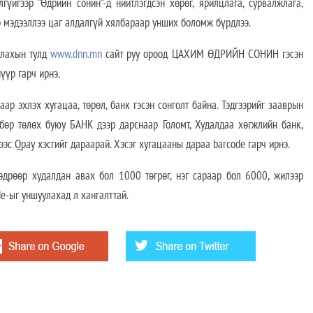
гүйгээр “Өдрийн сонин”-д нийтлэгдсэн хөрөг, ярилцлага, сурвалжлага,
ээ мэдээллээ цаг алдалгүй хялбараар унших боломж бүрдлээ.
алахын тулд
www.dnn.mn
сайт руу ороод ЦАХИМ ӨДРИЙН СОНИН гэсэн
үүр гарч ирнэ.
р эхлэх хугацаа, төрөл, банк гэсэн сонголт байна. Тэдгээрийг зааврын
лбөр төлөх буюу БАНК дээр дарснаар Голомт, Худалдаа хөгжлийн банк,
рээс Qpay хэсгийг дараарай. Хэсэг хугацааны дараа barcode гарч ирнэ.
өдрөөр худалдан авах бол 1000 төгрөг, нэг сараар бол 6000, жилээр
de-ыг уншуулахад л хангалттай.