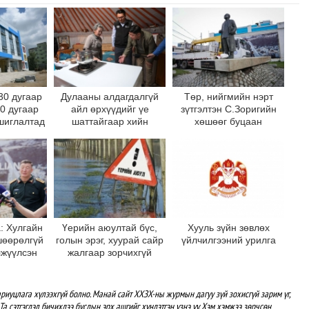
30 дугаар
Дулааны алдагдалгүй
Төр, нийгмийн нэрт
10 дугаар
айл өрхүүдийг үе
зүтгэлтэн С.Зоригийн
шиглалтад
шаттайгаар хийн
хөшөөг буцаан
на
халаалтад шилжүүлнэ
байрлууллаа
: Хулгайн
Үерийн аюултай бүс,
Хууль зүйн зөвлөх
шөөрөлгүй
голын эрэг, хуурай сайр
үйлчилгээний урилга
лжүүлсэн
жалгаар зорчихгүй
 хөшөөг
байхыг зөвлөж байна
 дотор
рлуулна
риуцлага хүлээхгүй болно. Манай сайт ХХЗХ-ны журмын дагуу зүй зохисгүй зарим үг,
Та сэтгэгдэл бичихдээ бусдын эрх ашгийг хүндэтгэн үзнэ үү. Хэм хэмжээ зөрчсөн