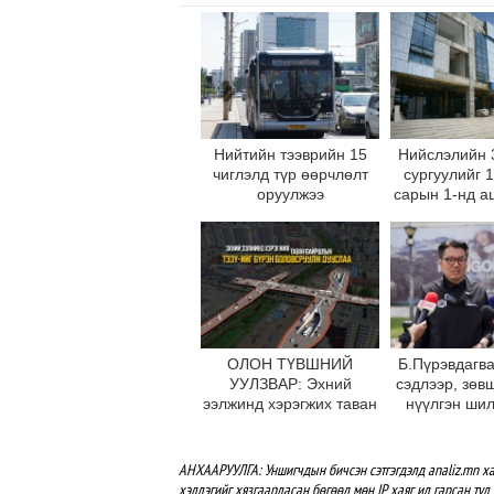
Нийтийн тээврийн 15
Нийслэлийн 
чиглэлд түр өөрчлөлт
сургуулийг 
оруулжээ
сарын 1-нд а
оруул
ОЛОН ТҮВШНИЙ
Б.Пүрэвдагва
УУЛЗВАР: Эхний
сэдлээр, зөв
ээлжинд хэрэгжих таван
нүүлгэн ши
байршлын ТЭЗҮ-ийг
С.Зоригийн
бүрэн боловсруулж
өнөөдрийн
дууслаа
буцаан бай
АНХААРУУЛГА: Уншигчдын бичсэн сэтгэгдэлд analiz.mn ха
хэллэгийг хязгаарласан бөгөөд мөн IP хаяг ил гарсан тул 