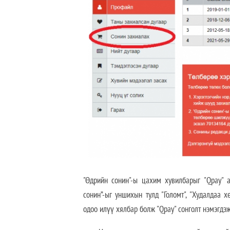
"Өдрийн сонин"-ы цахим хувилбарыг "Qpay"
сонин”-ыг уншихын тулд "Голомт", "Худалдаа 
одоо илүү хялбар болж "Qpay" сонголт нэмэгдэж