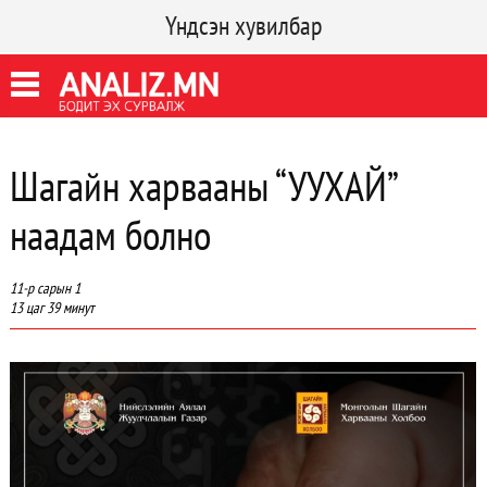
Үндсэн хувилбар
Шагайн харвааны “УУХАЙ”
наадам болно
11-р сарын 1
13 цаг 39 минут