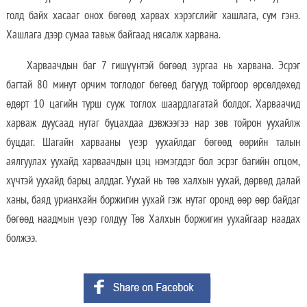
голд байх хасааг онох бөгөөд харвах хэрэгслийг хашлага, сум гэнэ.
Хашлага дээр сумаа тавьж байгаад нясалж харвана.
Харваачдын баг 7 гишүүнтэй бөгөөд зургаа нь харвана. Эсрэг
багтай 80 минут орчим тоглодог бөгөөд багууд тойргоор өрсөлдөхөд
өдөрт 10 цагийн турш сууж тоглох шаардлагатай болдог. Харваачид
харваж дуусаад нутаг буцахдаа дэвжээгээ нар зөв тойрон уухайлж
буцдаг. Шагайн харвааны үеэр уухайлдаг бөгөөд өөрийн талын
аялгуулах уухайд харваачдын цэц нэмэгддэг бол эсрэг багийн огцом,
хүчтэй уухайд барьц алддаг. Уухай нь төв халхын уухай, дөрвөд далай
ханы, баяд урианхайн боржигин уухай гэж нутаг оронд өөр өөр байдаг
бөгөөд наадмын үеэр голдуу Төв Халхын боржигин уухайгаар наадах
болжээ.