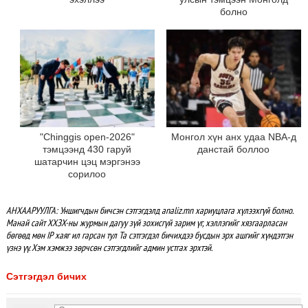
болно
"Chinggis open-2026"
Монгол хүн анх удаа NBA-д
тэмцээнд 430 гаруй
данстай боллоо
шатарчин цэц мэргэнээ
сорилоо
АНХААРУУЛГА: Уншигчдын бичсэн сэтгэгдэлд analiz.mn хариуцлага хүлээхгүй болно.
Манай сайт ХХЗХ-ны журмын дагуу зүй зохисгүй зарим үг, хэллэгийг хязгаарласан
бөгөөд мөн IP хаяг ил гарсан тул Та сэтгэгдэл бичихдээ бусдын эрх ашгийг хүндэтгэн
үзнэ үү. Хэм хэмжээ зөрчсөн сэтгэгдлийг админ устгах эрхтэй.
Сэтгэгдэл бичих