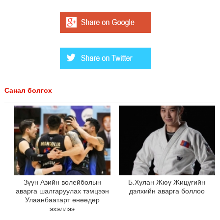
Санал болгох
Зүүн Азийн волейболын
Б.Хулан Жюү Жицүгийн
аварга шалгаруулах тэмцээн
дэлхийн аварга боллоо
Улаанбаатарт өнөөдөр
эхэллээ