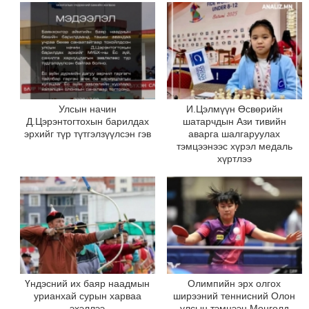
Улсын начин
И.Цэлмүүн Өсвөрийн
Д.Цэрэнтогтохын барилдах
шатарчдын Ази тивийн
эрхийг түр түтгэлзүүлсэн гэв
аварга шалгаруулах
тэмцээнээс хүрэл медаль
хүртлээ
Үндэсний их баяр наадмын
Олимпийн эрх олгох
урианхай сурын харваа
ширээний теннисний Олон
эхэллээ
улсын тэмцээн Монголд