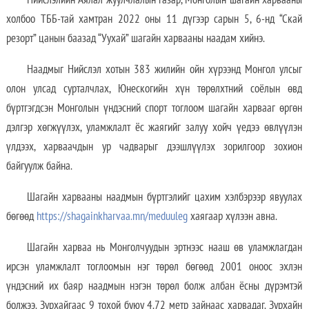
холбоо ТББ-тай хамтран 2022 оны 11 дүгээр сарын 5, 6-нд “Скай
резорт” цанын баазад “Уухай” шагайн харвааны наадам хийнэ.
Наадмыг Нийслэл хотын 383 жилийн ойн хүрээнд Монгол улсыг
олон улсад сурталчлах, Юнескогийн хүн төрөлхтний соёлын өвд
бүртгэгдсэн Монголын үндэсний спорт тоглоом шагайн харвааг өргөн
дэлгэр хөгжүүлэх, уламжлалт ёс жаягийг залуу хойч үедээ өвлүүлэн
үлдээх, харваачдын ур чадварыг дээшлүүлэх зорилгоор зохион
байгуулж байна.
Шагайн харвааны наадмын бүртгэлийг цахим хэлбэрээр явуулах
бөгөөд
https://shagainkharvaa.mn/meduuleg
хаягаар хүлээн авна.
Шагайн харваа нь Монголчуудын эртнээс нааш өв уламжлагдан
ирсэн уламжлалт тоглоомын нэг төрөл бөгөөд 2001 оноос эхлэн
үндэсний их баяр наадмын нэгэн төрөл болж албан ёсны дүрэмтэй
болжээ. Зурхайгаас 9 тохой буюу 4.72 метр зайнаас харвадаг. Зурхайн