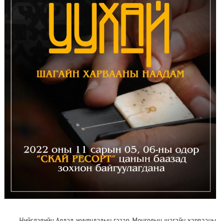
Нийслэлийн Аялал жуулчлалын газар, Монголын шагайн харвааны