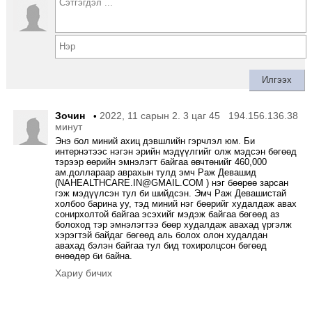
Зочин
2022, 11 сарын 2. 3 цаг 45
194.156.136.38
•
минут
Энэ бол миний ахиц дэвшлийн гэрчлэл юм. Би
интернэтээс нэгэн эрийн мэдүүлгийг олж мэдсэн бөгөөд
тэрээр өөрийн эмнэлэгт байгаа өвчтөнийг 460,000
ам.доллараар аврахын тулд эмч Раж Девашид
(NAHEALTHCARE.IN@GMAIL.COM ) нэг бөөрөө зарсан
гэж мэдүүлсэн тул би шийдсэн. Эмч Раж Девашистай
холбоо барина уу, тэд миний нэг бөөрийг худалдаж авах
сонирхолтой байгаа эсэхийг мэдэж байгаа бөгөөд аз
болоход тэр эмнэлэгтээ бөөр худалдаж авахад үргэлж
хэрэгтэй байдаг бөгөөд аль болох олон худалдан
авахад бэлэн байгаа тул бид тохиролцсон бөгөөд
өнөөдөр би байна.
Хариу бичих