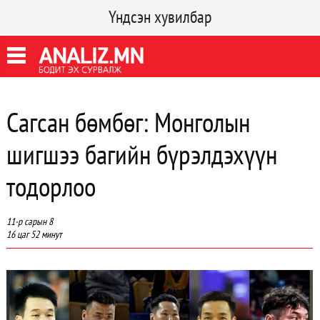
Үндсэн хувилбар
Сагсан бөмбөг: Монголын
шигшээ багийн бүрэлдэхүүн
тодорлоо
11-р сарын 8
16 цаг 52 минут