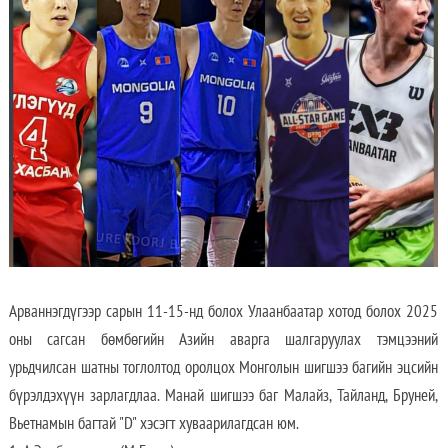
Арваннэгдүгээр сарын 11-15-нд болох Улаанбаатар хотод болох 2025
оны сагсан бөмбөгийн Азийн аварга шалгаруулах тэмцээний
урьдчилсан шатны тоглолтод оролцох Монголын шигшээ багийн эцсийн
бүрэлдэхүүн зарлагдлаа. Манай шигшээ баг Малайз, Тайланд, Бруней,
Вьетнамын багтай "D" хэсэгт хуваарилагдсан юм.