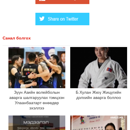
Санал болгох
Зүүн Азийн волейболын
Б.Хулан Жюү Жицүгийн
аварга шалгаруулах тэмцээн
дэлхийн аварга боллоо
Улаанбаатарт өнөөдөр
эхэллээ