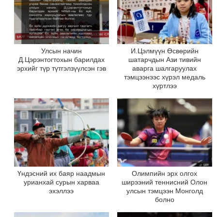
Улсын начин
И.Цэлмүүн Өсвөрийн
Д.Цэрэнтогтохын барилдах
шатарчдын Ази тивийн
эрхийг түр түтгэлзүүлсэн гэв
аварга шалгаруулах
тэмцээнээс хүрэл медаль
хүртлээ
Үндэсний их баяр наадмын
Олимпийн эрх олгох
урианхай сурын харваа
ширээний теннисний Олон
эхэллээ
улсын тэмцээн Монголд
болно