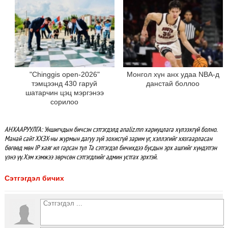
"Chinggis open-2026"
Монгол хүн анх удаа NBA-д
тэмцээнд 430 гаруй
данстай боллоо
шатарчин цэц мэргэнээ
сорилоо
АНХААРУУЛГА: Уншигчдын бичсэн сэтгэгдэлд analiz.mn хариуцлага хүлээхгүй болно.
Манай сайт ХХЗХ-ны журмын дагуу зүй зохисгүй зарим үг, хэллэгийг хязгаарласан
бөгөөд мөн IP хаяг ил гарсан тул Та сэтгэгдэл бичихдээ бусдын эрх ашгийг хүндэтгэн
үзнэ үү. Хэм хэмжээ зөрчсөн сэтгэгдлийг админ устгах эрхтэй.
Сэтгэгдэл бичих