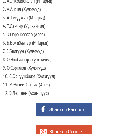
1. А.Энхбаясгалан (М Гарьд)
2. А.Ананд (Хүлэгүүд)
3. А.Тэмүүжин (М Гарьд)
4. Т.Санчир (Уурхайчид)
5. Э.Цэрэнбаатар (Апес)
6. Б.Болдбаатар (М Гарьд)
7. Б.Билгүүн (Хүлэгүүд)
8. О.Энхбаатар (Уурхайчид)
9. О.Сэргэлэн (Хүлэгүүд)
10. С.Өрнүүнбилэг (Хүлэгүүд)
11. М.Өлзий-Орших (Апес)
12. Э.Дөлгөөн (Ахан дүүс)