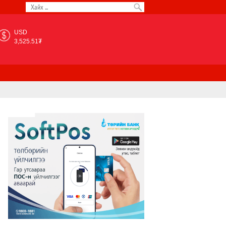
USD
3,525.51₮