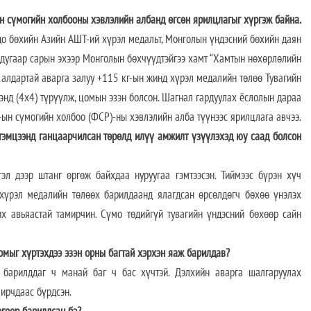
н сүмогийн холбооны хэвлэлийн албанд өгсөн ярилцлагыг хүргэж байна.
до бөхийн Азийн АШТ-ий хүрэл медальт, Монголын үндэсний бөхийн даян
дугаар сарын эхээр Монголын бөхчүүдтэйгээ хамт “Хамтын нөхөрлөлийн
 алдартай аварга залуу +115 кг-ын жинд хүрэл медалийн төлөө Тувагийн
энд (4х4) түрүүлж, цомын эзэн болсон. Шагнал гардуулах ёслолын дараа
ын сүмогийн холбоо (ФСР)-ны хэвлэлийн алба түүнээс ярилцлага авчээ.
 тэмцээнд ганцаарчилсан төрөлд илүү амжилт үзүүлэхэд юу саад болсон
гэл дээр штанг өргөж байхдаа нуруугаа гэмтээсэн. Тиймээс бүрэн хүч
 хүрэл медалийн төлөөх барилдаанд ялагдсан өрсөлдөгч бөхөө үнэлэх
х авьяастай тамирчин. Сүмо төдийгүй тувагийн үндэсний бөхөөр сайн
омыг хүртэхдээ эзэн орны багтай хэрхэн яаж барилдав?
 барилддаг ч манай баг ч бас хүчтэй. Дэлхийн аварга шалгаруулах
мирчдаас бүрдсэн.