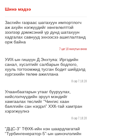
Шинэ мэдээ
Засгийн газраас шатахуун импортлогч
аж ахуйн нэгжүүдийг хөнгөлөлттэй
зээлээр дэмжсэний үр дүнд шатахуун
хадгалах савнууд эхнээсээ ашиглалтанд
орж байна
7 цаг 18 минутын өмнө
УИХ-ын гишүүн Д.Энхтуяа: Иргэдийн
санал, хүсэлтийг салбарын бодлого,
хууль тогтоомжид тусган бодит шийдэлд
хүргэхийн төлөө ажиллана
8 сар 7. 18:28
Улаанбаатарын утааг бууруулах,
нийслэлчүүдийн эрүүл мэндийг
хамгаалах төслийг “Чингис хаан
баялгийн сан нэгдэл” ХХК-тай хамтран
хэрэгжүүлнэ
8 сар 7. 18:20
"ДЦС-3” ТӨХК-ийн нэн шаардлагатай
“Турбингенератор-5”-ын шинэчлэлийн