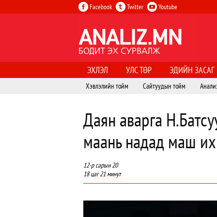
Facebook
Twitter
Youtube
ЭХЛЭЛ
УЛС ТӨР
ЭДИЙН ЗАСАГ
Хэвлэлийн тойм
Сайтуудын тойм
Анали
Даян аварга Н.Батсу
маань надад маш их 
12-р сарын 20
18 цаг 21 минут