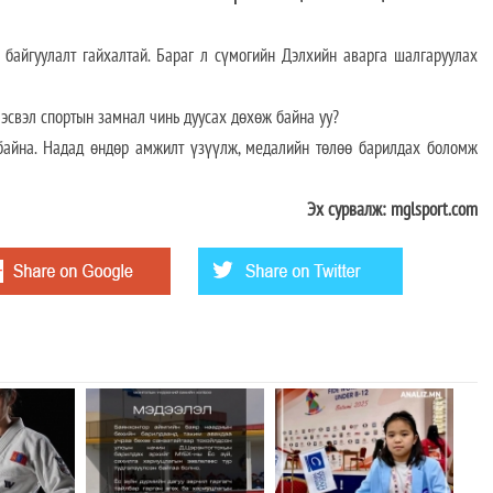
 байгуулалт гайхалтай. Бараг л сүмогийн Дэлхийн аварга шалгаруулах
, эсвэл спортын замнал чинь дуусах дөхөж байна уу?
байна. Надад өндөр амжилт үзүүлж, медалийн төлөө барилдах боломж
Эх сурвалж: mglsport.com