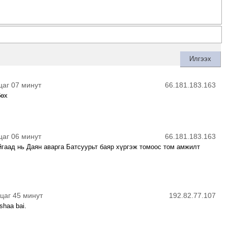
цаг 07 минут
66.181.183.163
бөх
цаг 06 минут
66.181.183.163
гаад нь Даян аварга Батсуурьт баяр хүргэж томоос том амжилт
 цаг 45 минут
192.82.77.107
shaa bai.