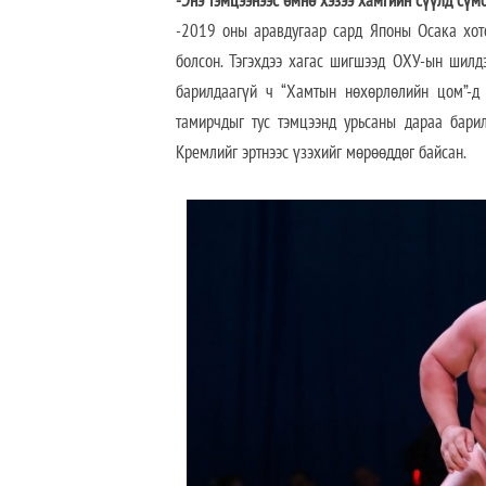
-Энэ тэмцээнээс өмнө хэзээ хамгийн сүүлд сүм
-2019 оны аравдугаар сард Японы Осака хот
болсон. Тэгэхдээ хагас шигшээд ОХУ-ын шилд
барилдаагүй ч “Хамтын нөхөрлөлийн цом”-д 
тамирчдыг тус тэмцээнд урьсаны дараа барил
Кремлийг эртнээс үзэхийг мөрөөддөг байсан.