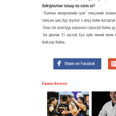
байгуулалтын талаар юу хэлэх вэ?
-"Хамтын нөхөрлөлийн цом" тэмцээний зохион
тэмцээн шиг, бүр түүнээс ч илүү байж магадгүй.
-Таны гол ялалтууд хараахан гараагүй байна уу
-Би дөнгөж 35 настай. Бүх зүйл миний өмнө 
байсаар байна.
Санал болгох