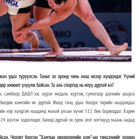
ван удаа түрүүлсэн. Таныг эх оронд чинь маш ихээр хүндэлдэг. Үүний
дөр амжилт үзүүлж байсан. Та аль спортод нь илүү дуртай вэ?
н, самбоор ДАШТ-ээс хүрэл медаль хүртэж, сүмогоор дэлхийн аварга
 бөхдөө хамгийн их дуртай. Жилд ганц удаа болдог төрийн наадамдаа
ийн нэр хүндтэй наадамд манай улсын хүчит 512 бөх барилддаг. Харин
4 хүчтэн зодоглодог. Бөхөд дуртай эх орон элэг нэгтнүүд маань надад
йсан. Чеховт болсон "Хамтын нөхөрлөлийн цом"-ын тэмцээнийг зохион