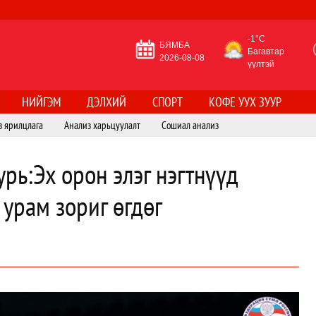
-1°C
БЯМБА
Багавтар
2026-08-08
үүлтэй
НИЙГЭМ
ДЭЛХИЙ
СПОРТ
КОФЕ УУХ ЗУУР
з ярилцлага
Анализ харьцуулалт
Сошиал анализ
урь:Эх орон элэг нэгтнүүд
урам зориг өгдөг