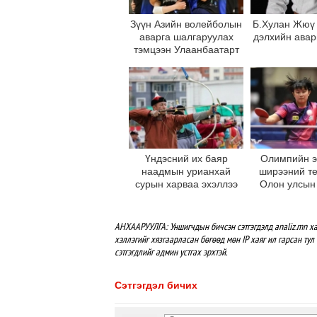
Зүүн Азийн волейболын
Б.Хулан Жюү
аварга шалгаруулах
дэлхийн авар
тэмцээн Улаанбаатарт
өнөөдөр эхэллээ
Үндэсний их баяр
Олимпийн э
наадмын урианхай
ширээний т
сурын харваа эхэллээ
Олон улсын
Монголд 
АНХААРУУЛГА: Уншигчдын бичсэн сэтгэгдэлд analiz.mn ха
хэллэгийг хязгаарласан бөгөөд мөн IP хаяг ил гарсан тул 
сэтгэгдлийг админ устгах эрхтэй.
Сэтгэгдэл бичих