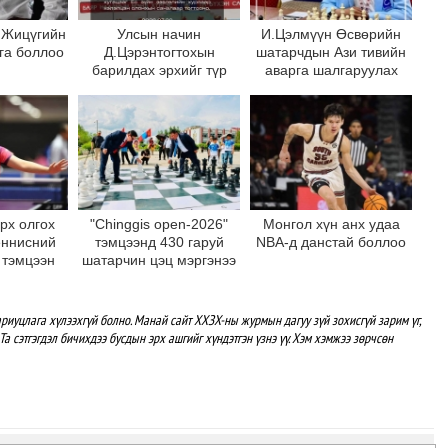
 Жицүгийн
Улсын начин
И.Цэлмүүн Өсвөрийн
га боллоо
Д.Цэрэнтогтохын
шатарчдын Ази тивийн
барилдах эрхийг түр
аварга шалгаруулах
түтгэлзүүлсэн гэв
тэмцээнээс хүрэл
медаль хүртлээ
рх олгох
"Chinggis open-2026"
Монгол хүн анх удаа
еннисний
тэмцээнд 430 гаруй
NBA-д данстай боллоо
 тэмцээн
шатарчин цэц мэргэнээ
болно
сорилоо
риуцлага хүлээхгүй болно. Манай сайт ХХЗХ-ны журмын дагуу зүй зохисгүй зарим үг,
Та сэтгэгдэл бичихдээ бусдын эрх ашгийг хүндэтгэн үзнэ үү. Хэм хэмжээ зөрчсөн