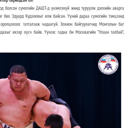
огоор барилдсан бэ?
од болсон сүмогийн ДАШТ-д үнэмлэхүй жинд түрүүлж дэлхийн аварга
эг бөх Эдуард Кудзоевыг ялж байсан. Үүний дараа сүмогийн тэмцээнд
оролцохоос татгалзаж чадаагүй. Зохион байгуулагчид Монголын баг
дахыг ихээр хүсч байв. Үүнээс гадна би Москвагийн “Улаан талбай”,