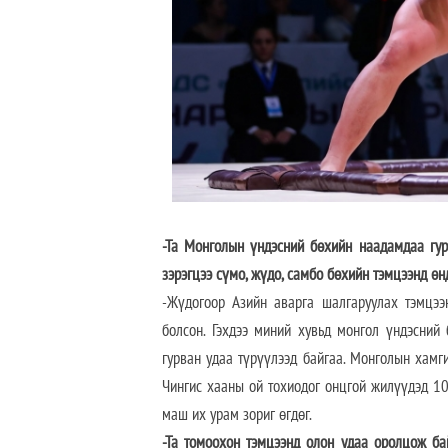
-Та Монголын үндэсний бөхийн наадамдаа гур
зэрэгцээ сүмо, жүдо, самбо бөхийн тэмцээнд өн
-Жүдогоор Азийн аварга шалгаруулах тэмцээ
болсон. Гэхдээ миний хувьд монгол үндэсний
гурван удаа түрүүлээд байгаа. Монголын хамг
Чингис хааны ой тохиодог онцгой жилүүдэд 102
маш их урам зориг өгдөг.
-Та томоохон тэмцээнд олон удаа оролцож ба