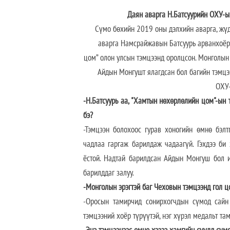
Даян аварга Н.Батсуурийн ОХУ-ы
Сүмо бөхийн 2019 оны дэлхийн аварга, жү
аварга Намсрайжавын Батсуурь арванхоёр
цом” олон улсын тэмцээнд оролцсон. Монголын
Айдын Монгушт ялагдсан бол багийн тэмцэ
ОХУ-
-Н.Батсуурь аа, "Хамтын нөхөрлөлийн цом"-ын
бэ?
-Тэмцээн болохоос гурав хоногийн өмнө бэлт
чадлаа гаргаж барилдаж чадаагүй. Гэхдээ би
ёстой. Надтай барилдсан Айдын Монгуш бол и
барилддаг залуу.
-Монголын эрэгтэй баг Чеховын тэмцээнд гол ц
-Оросын тамирчид сонирхогчдын сүмод сайн
тэмцээний хоёр түрүүтэй, нэг хүрэл медальт та