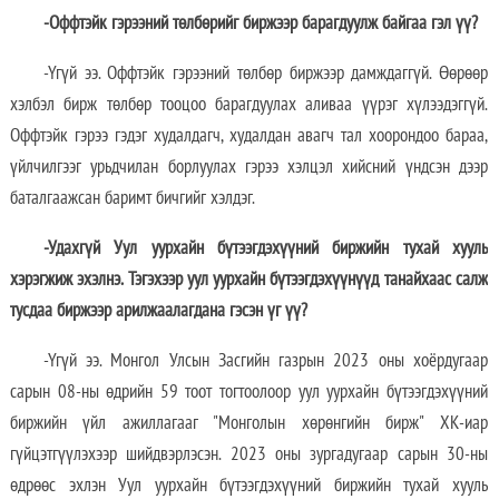
-Оффтэйк гэрээний төлбөрийг биржээр барагдуулж байгаа гэл үү?
-Үгүй ээ. Оффтэйк гэрээний төлбөр биржээр дамждаггүй. Өөрөөр
хэлбэл бирж төлбөр тооцоо барагдуулах аливаа үүрэг хүлээдэггүй.
Оффтэйк гэрээ гэдэг худалдагч, худалдан авагч тал хоорондоо бараа,
үйлчилгээг урьдчилан борлуулах гэрээ хэлцэл хийсний үндсэн дээр
баталгаажсан баримт бичгийг хэлдэг.
-Удахгүй Уул уурхайн бүтээгдэхүүний биржийн тухай хууль
хэрэгжиж эхэлнэ. Тэгэхээр уул уурхайн бүтээгдэхүүнүүд танайхаас салж
тусдаа биржээр арилжаалагдана гэсэн үг үү?
-Үгүй ээ. Монгол Улсын Засгийн газрын 2023 оны хоёрдугаар
сарын 08-ны өдрийн 59 тоот тогтоолоор уул уурхайн бүтээгдэхүүний
биржийн үйл ажиллагааг "Монголын хөрөнгийн бирж" ХК-иар
гүйцэтгүүлэхээр шийдвэрлэсэн. 2023 оны зургадугаар сарын 30-ны
өдрөөс эхлэн Уул уурхайн бүтээгдэхүүний биржийн тухай хууль