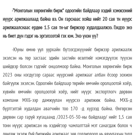
-“Монголын хөрөнгийн бирж” одоогийн байдлаар хэдий хэмжээний
нүүрс арилжаалаад байна вэ. Он гарснаас хойш нийт 20 сая тн нүүрс
арилжаалснаас ердөө 1.5 сая тн-ыг биржээр худалдаалжээ. Гэхдээ энэ
нь биет дүн гэдэг нь эргэлзээтэй гэх юм. Энэ үнэн үү?
-Юуны өмнө уул уурхайн бүтээгдэхүүнийг биржээр арилжаалж
эхэлсэн нь төр засгаас эдийн засгийн өсөлтийг нэмэгдүүлэх түүхэн
шийдвэр болсон гэдгийг онцолмоор байна. Монголын хөрөнгийн бирж
2023 оны нэгдүгээр сараас нүүрсний арилжааг албан ёсоор зохион
байгуулж эхэлсэн. Одоогийн байдлаар төрийн өмчийн оролцоотой хоёр,
хувийн өмчийн оролцоотой хоёр, нийт нүүрс экспортлогч дөрвөн
компани МХБ-ээр дамжуулан нүүрсээ арилжиж байна. МХБ-д
бүртгэлтэй худалдан авагчийн тоо 170 -д хүрээд байна. Өнгөрсөн
дөрвөн сар гаруй хугацаанд /2023-05-30-ны байдлаар/ нийт 1,5 сая
тонн нүүрс арилжсан нь хэдийгээр чамлалттай мэт санагдаж болох ч
дөнгөж эхэлж буй биржийн арилжааг зөв голдирлоор нь явуулахын тулд