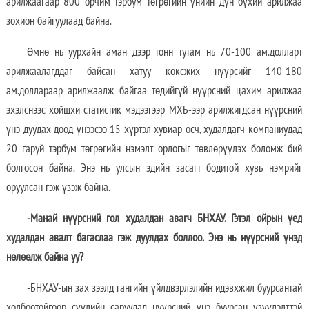
арилжаагаар 800 орчим тэрбум төгрөгийн үнийн дүн бүхий арилжаа
зохион байгуулаад байна.
Өмнө нь уурхайн аман дээр тонн тутам нь 70-100 ам.долларт
арилжаалагддаг байсан хатуу коксжих нүүрсийг 140-180
ам.доллараар арилжаалж байгаа төдийгүй нүүрсний цахим арилжаа
эхэлснээс хойшхи статистик мэдээгээр МХБ-ээр арилжигдсан нүүрсний
үнэ дуудах доод үнээсээ 15 хүртэл хувиар өсч, худалдагч компаниудад
20 гаруй тэрбум төгрөгийн нэмэлт орлогыг төвлөрүүлэх боломж бий
болгосон байна. Энэ нь улсын эдийн засагт бодитой хувь нэмрийг
оруулсан гэж үзэж байна.
-Манай нүүрсний гол худалдан авагч БНХАУ. Гэтэл ойрын үед
худалдан авалт багаслаа гэж дуулдах боллоо. Энэ нь нүүрсний үнэд
нөлөөлж байна уу?
-БНХАУ-ын зах зээлд гангийн үйлдвэрлэлийн идэвхжил буурсантай
холбоотойгоор сүүлийн саруудад нүүрсний үнэ буурсан үзүүлэлттэй