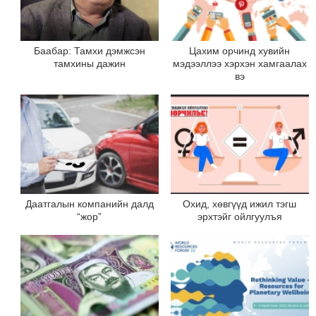
Баабар: Тамхи дэмжсэн
Цахим орчинд хувийн
тамхины дажин
мэдээллээ хэрхэн хамгаалах
вэ
Даатгалын компанийн далд
Охид, хөвгүүд ижил тэгш
“жор”
эрхтэйг ойлгуулъя