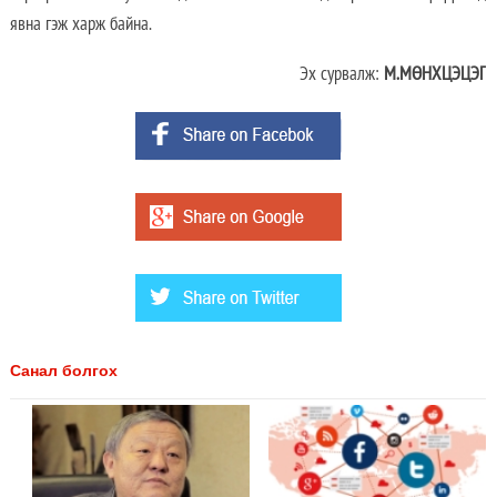
явна гэж харж байна.
Эх сурвалж:
М.МӨНХЦЭЦЭГ
Санал болгох