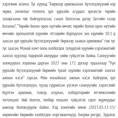
хэрэгжиж эхэлнэ. Тус хуульд “Биржээр арилжаалах бүтээгдэхүүний нэр
төрөл, ангиллыг геологи, уул уурхайн асуудал эрхэлсэн төрийн
захиргааны төв байгууллагаас санал болгосны дагуу Засгийн газар
батална”, “Төрийн болон орон нутгийн өмчит, төрийн болон орон нутгийн
өмчийн оролцоотой хуулийн этгээдийн борлуулах энэ хуулийн 10.1-д
заасан уул уурхайн бүтээгдэхүүнийг биржээр заавал арилжина” гэж тус
тус заасан. Манай хамт олон холбогдох талуудтай хуулийн хэрэгжилтийг
хангах хүрээнд тодорхой ажлуудыг хийж гүйцэтгэж байна. Санхүүгийн
зохицуулах хорооны даргын 2023 оны 172 дугаар тушаалаар “Уул
уурхайн бүтээгдэхүүний биржийн тухай хуулийн хэрэгжилтийг хангах
ажлын хэсэг” гарсан. Мөн манайхаас ажлын хэсэг байгуулж, уул
уурхайн бүтээгдэхүүн, түүнд суурилсан үүсмэл санхүүгийн хэрэгслийг
бүртгэн арилжих, тээвэр, агуулах, лабораторийн итгэмжлэлийн
тогтолцоог бий болгох, төлбөр тооцоог гүйцэтгэх зэрэг журмуудыг
шинээр боловсруулж байна. Хэд хоногийн өмнө /2023.05.13-15/
хөрөнгийн биржийн холбогдох мэргэжилтнүүд Энержи ресурс, Эрдэнэс