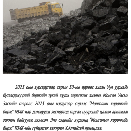
2023 оны зургадугаар сарын 30-ны өдрөөс эхлэн Уул уурхайн
бүтээгдэхүүний биржийн тухай хууль хэрэгжиж эхэлнэ. Монгол Улсын
Засгийн газраас 2023 оны нэгдүгээр сараас “Монголын хөрөнгийн
бирж” ТӨХК-иар дамжуулж экспортод гаргах нүүрсний цахим арилжааг
зохион байгуулж эхэлсэн. Энэ сэдвийн хүрээнд “Монголын хөрөнгийн
бирж” ТӨХК-ийн гүйцэтгэх захирал Х.Алтайтай ярилцлаа.