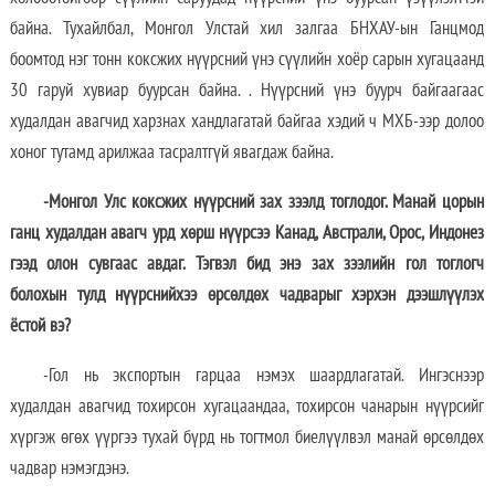
байна. Тухайлбал, Монгол Улстай хил залгаа БНХАУ-ын Ганцмод
боомтод нэг тонн коксжих нүүрсний үнэ сүүлийн хоёр сарын хугацаанд
30 гаруй хувиар буурсан байна. . Нүүрсний үнэ буурч байгаагаас
худалдан авагчид харзнах хандлагатай байгаа хэдий ч МХБ-ээр долоо
хоног тутамд арилжаа тасралтгүй явагдаж байна.
-Монгол Улс коксжих нүүрсний зах зээлд тоглодог. Манай цорын
ганц худалдан авагч урд хөрш нүүрсээ Канад, Австрали, Орос, Индонез
гээд олон сувгаас авдаг. Тэгвэл бид энэ зах зээлийн гол тоглогч
болохын тулд нүүрснийхээ өрсөлдөх чадварыг хэрхэн дээшлүүлэх
ёстой вэ?
-Гол нь экспортын гарцаа нэмэх шаардлагатай. Ингэснээр
худалдан авагчид тохирсон хугацаандаа, тохирсон чанарын нүүрсийг
хүргэж өгөх үүргээ тухай бүрд нь тогтмол биелүүлвэл манай өрсөлдөх
чадвар нэмэгдэнэ.