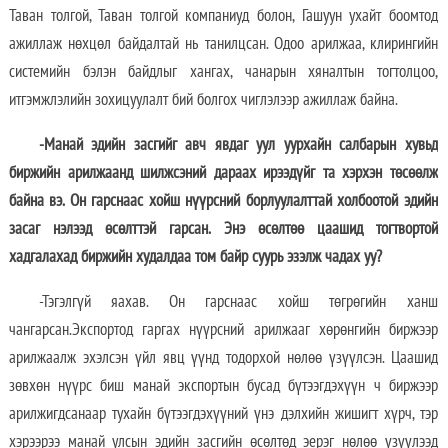
Таван толгой, Таван толгой компаниуд болон, Гашуун ухайт боомтод
ажиллаж нөхцөл байдалтай нь танилцсан. Одоо арилжаа, клирингийн
системийн бэлэн байдлыг хангах, чанарын хяналтын тогтолцоо,
итгэмжлэлийн зохицуулалт бий болгох чиглэлээр ажиллаж байна.
-Манай эдийн засгийг авч явдаг уул уурхайн салбарын хувьд
биржийн арилжаанд шилжсэний дараах ирээдүйг та хэрхэн төсөөлж
байна вэ. Он гарснаас хойш нүүрсний борлуулалттай холбоотой эдийн
засаг нэлээд өсөлттэй гарсан. Энэ өсөлтөө цаашид тогтвортой
хадгалахад биржийн худалдаа том байр суурь эзэлж чадах уу?
-Тэгэлгүй яахав. Он гарснаас хойш төгрөгийн ханш
чангарсан.Экспортод гаргах нүүрсний арилжааг хөрөнгийн биржээр
арилжаалж эхэлсэн үйл явц үүнд тодорхой нөлөө үзүүлсэн. Цаашид
зөвхөн нүүрс биш манай экспортын бусад бүтээгдэхүүн ч биржээр
арилжигдсанаар тухайн бүтээгдэхүүний үнэ дэлхийн жишигт хүрч, тэр
хэрээрээ манай улсын эдийн засгийн өсөлтөд эерэг нөлөө үзүүлээд