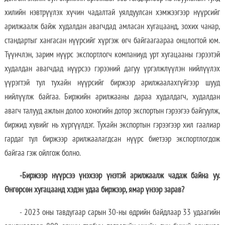
хилийн нэвтрүүлэх хүчин чадалтай уялдуулсан хэмжээгээр нүүрсийг
арилжаалж байж худалдан авагчдад амласан хугацаанд, зохих чанар,
стандартыг хангасан нүүрсийг хүргэж өгч байгаагаараа онцлогтой юм.
Түүнчлэн, зарим нүүрс экспортлогч компаниуд урт хугацааны гэрээтэй
худалдан авагчдад нүүрсээ гэрээний дагуу үргэлжлүүлэн нийлүүлэх
үүрэгтэй тул тухайн нүүрсийг биржээр арилжаалахгүйгээр шууд
нийлүүлж байгаа. Биржийн арилжааны дараа худалдагч, худалдан
авагч талууд ажлын долоо хоногийн дотор экспортын гэрээгээ байгуулж,
биржид хувийг нь хүргүүлдэг. Тухайн экспортын гэрээгээр хил гаалиар
гардаг тул биржээр арилжаалагдсан нүүрс биетээр экспортлогдож
байгаа гэж ойлгож болно.
-Биржээр нүүрсээ үнэхээр үнэтэй арилжаалж чадаж байна уу.
Өнгөрсөн хугацаанд хэдэн удаа биржээр, ямар үнээр зарав?
- 2023 оны тавдугаар сарын 30-ны өдрийн байдлаар 33 удаагийн