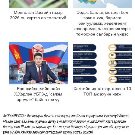
Монголын Засгийн газар
Эрдэс баялаг, металл бол
2026 он хүртэл өр төлөлтгүй
эрчим хүч, барилга
байгууламж, хөдөлгөөнт
төхөөрөмж, электроник зэрэг
томоохон салбарын үндэс
Ерөнхийлөгчийн найз
Хамгийн их татвар төлсөн 10
Х.Хэрлэн УБТЗ-д “сэлэм
ТОП аж ахуйн нэгж
эргүүлж” байна гэв үү
АНХААРУУЛГА: Уншигчдын бичсэн сэтгэгдэлд analiz.mn хариуцлага хүлээхгүй болно.
Манай сайт ХХЗХ-ны журмын дагуу зүй зохисгүй зарим үг, хэллэгийг хязгаарласан
бөгөөд мөн IP хаяг ил гарсан тул Та сэтгэгдэл бичихдээ бусдын эрх ашгийг хүндэтгэн
үзнэ үү. Хэм хэмжээ зөрчсөн сэтгэгдлийг админ устгах эрхтэй.