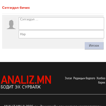
Сэтгэгдэл бичих
Эхлэл
Редакцын бодлого
Холбоо
барих