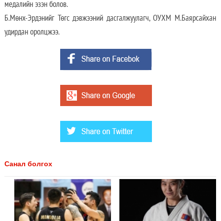
медалийн эзэн болов.
Б.Мөнх-Эрдэнийг Төгс дэвжээний дасгалжуулагч, ОУХМ М.Баярсайхан
удирдан оролцжээ.
Санал болгох