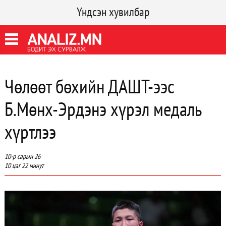
Үндсэн хувилбар
Чөлөөт бөхийн ДАШТ-ээс
Б.Мөнх-Эрдэнэ хүрэл медаль
хүртлээ
10-р сарын 26
10 цаг 22 минут