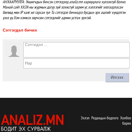
АНХААРУУЛГА: Уншигчдын бичсэн сэтгэгдэлд analiz.mn хариуцлага хүлээхгүй болно.
Манай сайт ХХЗХ-ны журмын дагуу зүй зохисгүй зарим үг, хэллэгийг хязгаарласан
бөгөөд мөн IP хаяг ил гарсан тул Та сэтгэгдэл бичихдээ бусдын эрх ашгийг хүндэтгэн
үзнэ үү. Хэм хэмжээ зөрчсөн сэтгэгдлийг админ устгах эрхтэй.
Сэтгэгдэл бичих
Эхлэл
Редакцын бодлого
Холбоо
барих