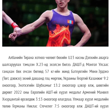
Албанийн Тирана хотноо чөлөөт бөхийн U23 насны Дэлхийн аварга
шалгаруулах тэмцээн X.23-нд эхэлсэн билээ. ДАШТ-д Монгол Улсаас
ганцхан бөх очсон бөгөөд 57 кг-ийн жинд Батхуягийн Мөнх-Эрдэнэ
(Төгс дэвжээ) эхний даваанд гоц мөргөж, Украины Георгий Казанжиг 9:2
оноогоор, Энэтхэгийн Шубхамыг 13:2 оноогоор цэвэр ялж, шөвгийн
дөрөвт 2022 оны Европийн АШТ-ий хүрэл медальт Армений Манвел
Хнзрцянтай өрсөлдөж 3:13 оноогоор ялагдлаа. Улмаар хүрэл медалийн
төлөө Германы Никлас Стечелег 7:5 оноогоор ялж ДАШТ-ий хүрэл