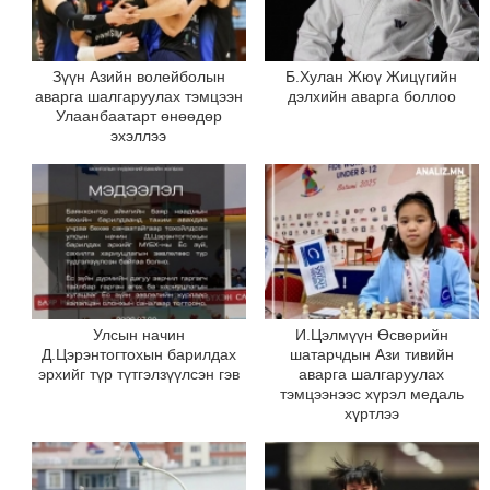
Зүүн Азийн волейболын
Б.Хулан Жюү Жицүгийн
аварга шалгаруулах тэмцээн
дэлхийн аварга боллоо
Улаанбаатарт өнөөдөр
эхэллээ
Улсын начин
И.Цэлмүүн Өсвөрийн
Д.Цэрэнтогтохын барилдах
шатарчдын Ази тивийн
эрхийг түр түтгэлзүүлсэн гэв
аварга шалгаруулах
тэмцээнээс хүрэл медаль
хүртлээ