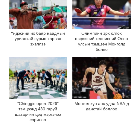
Үндэсний их баяр наадмын
Олимпийн эрх олгох
урианхай сурын харваа
ширээний теннисний Олон
эхэллээ
улсын тэмцээн Монголд
болно
"Chinggis open-2026"
Монгол хүн анх удаа NBA-д
тэмцээнд 430 гаруй
данстай боллоо
шатарчин цэц мэргэнээ
сорилоо