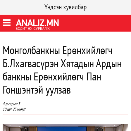
Үндсэн хувилбар
Монголбанкны Ерөнхийлөгч
Б.Лхагвасүрэн Хятадын Ардын
банкны Ерөнхийлөгч Пан
Гоншэнтэй уулзав
4-р сарын 3
10 цаг 23 минут