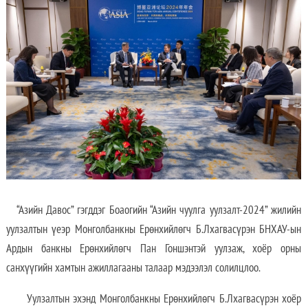
“Азийн Давос” гэгддэг Боаогийн “Азийн чуулга уулзалт-2024” жилийн
уулзалтын үеэр Монголбанкны Ерөнхийлөгч Б.Лхагвасүрэн БНХАУ-ын
Ардын банкны Ерөнхийлөгч Пан Гоншэнтэй уулзаж, хоёр орны
санхүүгийн хамтын ажиллагааны талаар мэдээлэл солилцлоо.
Уулзалтын эхэнд Монголбанкны Ерөнхийлөгч Б.Лхагвасүрэн хоёр