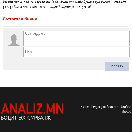
бөгөөд мөн IP хаяг ил гарсан тул Та сэтгэгдэл бичихдээ бусдын эрх ашгийг хүндэтгэн
үзнэ үү. Хэм хэмжээ зөрчсөн сэтгэгдлийг админ устгах эрхтэй.
Сэтгэгдэл бичих
Эхлэл
Редакцын бодлого
Холбоо
барих