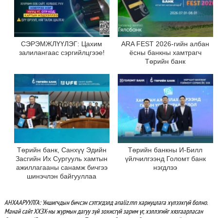
СЭРЭМЖЛҮҮЛЭГ: Цахим
ARA FEST 2026-гийн албан
залилангаас сэргийлцгээе!
ёсны банкны хамтрагч
Төрийн банк
Төрийн банк, Санхүү Эдийн
Төрийн банкны И-Билл
Засгийн Их Сургууль хамтын
үйлчилгээнд Голомт банк
ажиллагааны санамж бичгээ
нэгдлээ
шинэчлэн байгууллаа
АНХААРУУЛГА: Уншигчдын бичсэн сэтгэгдэлд analiz.mn хариуцлага хүлээхгүй болно.
Манай сайт ХХЗХ-ны журмын дагуу зүй зохисгүй зарим үг, хэллэгийг хязгаарласан