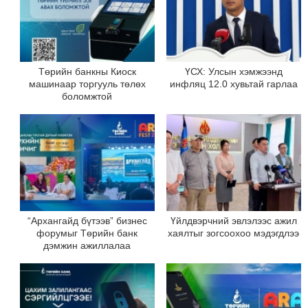
Төрийн банкны Киоск
ҮСХ: Улсын хэмжээнд
машинаар торгууль төлөх
инфляц 12.0 хувьтай гарлаа
боломжтой
“Архангайд бүтээв” бизнес
Үйлдвэрчний эвлэлээс ажил
форумыг Төрийн банк
хаялтыг зогсоохоо мэдэгдлээ
дэмжин ажиллалаа