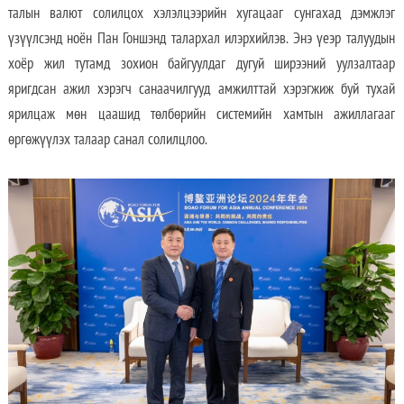
талын валют солилцох хэлэлцээрийн хугацааг сунгахад дэмжлэг
үзүүлсэнд ноён Пан Гоншэнд талархал илэрхийлэв. Энэ үеэр талуудын
хоёр жил тутамд зохион байгуулдаг дугуй ширээний уулзалтаар
яригдсан ажил хэрэгч санаачилгууд амжилттай хэрэгжиж буй тухай
ярилцаж мөн цаашид төлбөрийн системийн хамтын ажиллагааг
өргөжүүлэх талаар санал солилцлоо.