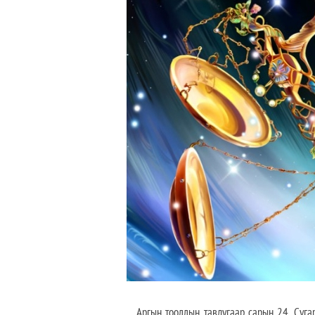
Аргын тооллын тавдугаар сарын 24, Сугар га