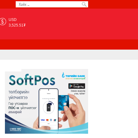
USD
3,525.51₮