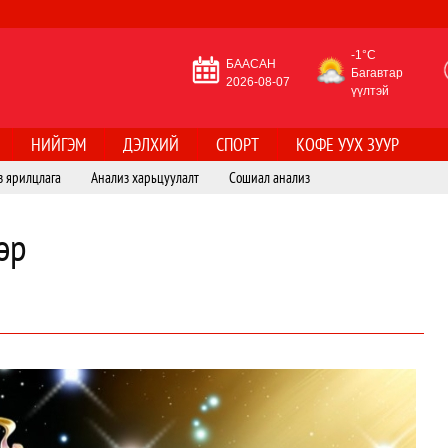
-1°C
БААСАН
Багавтар
2026-08-07
үүлтэй
НИЙГЭМ
ДЭЛХИЙ
СПОРТ
КОФЕ УУХ ЗУУР
з ярилцлага
Анализ харьцуулалт
Сошиал анализ
өр