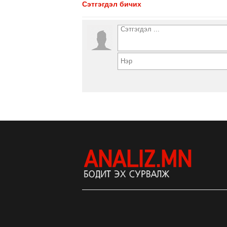
Сэтгэгдэл бичих