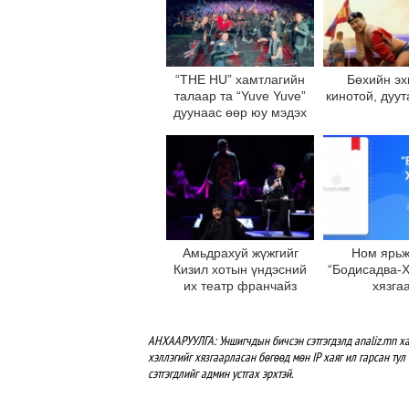
“THE HU” хамтлагийн
Бөхийн эх
талаар та “Yuve Yuve”
кинотой, дуу
дуунаас өөр юу мэдэх
вэ?
Амьдрахуй жүжгийг
Ном ярьж
Кизил хотын үндэсний
“Бодисадва-Х
их театр франчайз
хязга
эрхээр худалдан авчээ
АНХААРУУЛГА: Уншигчдын бичсэн сэтгэгдэлд analiz.mn ха
хэллэгийг хязгаарласан бөгөөд мөн IP хаяг ил гарсан тул 
сэтгэгдлийг админ устгах эрхтэй.