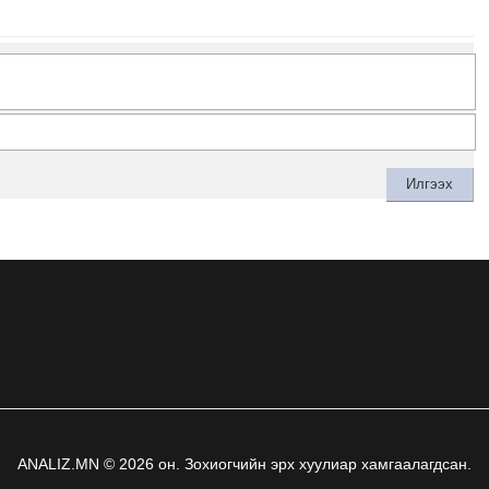
ANALIZ.MN © 2026 он. Зохиогчийн эрх хуулиар хамгаалагдсан.