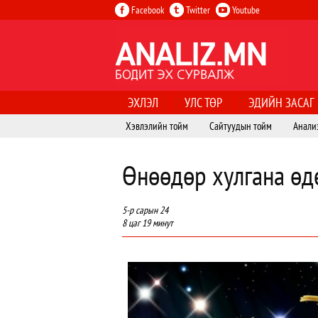
Facebook
Twitter
Youtube
ЭХЛЭЛ
УЛС ТӨР
ЭДИЙН ЗАСАГ
Хэвлэлийн тойм
Сайтуудын тойм
Анали
Өнөөдөр хулгана өд
5-р сарын 24
8 цаг 19 минут