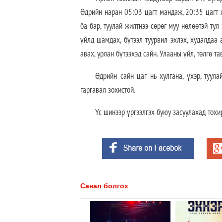
Өдрийн наран 05:03 цагт мандаж, 20:35 цагт ж
ба бар, туулай жилтнээ сөрөг муу нөлөөтэй ту
үйлд шамдах, бүтээл туурвил эхлэх, худалдаа 
авах, урлан бүтээхэд сайн. Улааны үйл, төлгө та
Өдрийн сайн цаг нь хулгана, үхэр, туула
гаргавал зохистой.
Үс шинээр үргээлгэх буюу засуулахад тох
Санал болгох