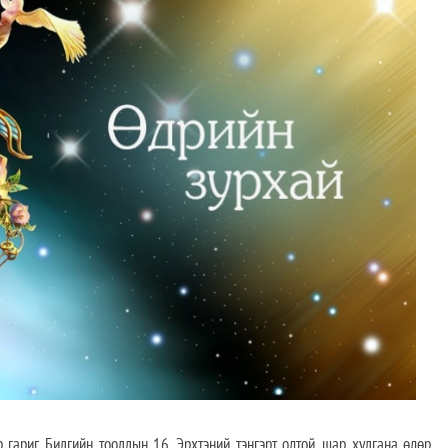
риг. Билгийн тооллын 16, Эрхтэний тэнгэрт одтой, шар хулгана өдөр.