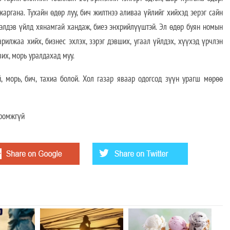
аргана. Тухайн өдөр луу, бич жилтнээ аливаа үйлийг хийхэд эерэг сайн
л элдэв үйлд хянамгай хандаж, биеэ энхрийлүүштэй. Эл өдөр буян номын
арилжаа хийх, бизнес эхлэх, зэрэг дэвших, угаал үйлдэх, хүүхэд үрчлэн
вих, морь уралдахад муу.
й, морь, бич, тахиа болой. Хол газар яваар одогсод зүүн урагш мөрөө
иромжгүй