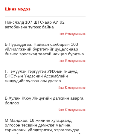
Шинэ мэдээ
Нийслэлд 107 ШТС-аар АИ 92
автобензин түгээж байна
1 цаг 49 минутын өмнө
Б.Пүрэвдагва: Найман салбарын 103
үйлчилгээний бүртгэлийг цуцалснаар
бизнес эрхлэхэд таатай нөхцөл бүрдэнэ
1 цаг 53 минутын өмнө
Г.Тэмүүлэн тэргүүтэй УИХ-ын гишүүд
БНСУ-ын Үндэсний Ассамблейн
гишүүдийг хүлээн авч уулзав
5 цаг 32 минутын өмнө
Б.Хулан Жюү Жицүгийн дэлхийн аварга
боллоо
5 цаг 37 минутын өмнө
М.Мандхай: 18 жилийн хугацаанд
олгосон төсвийн дэмжлэг малчин,
тариаланч, үйлдвэрлэгч, хэрэглэгчдэд