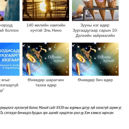
нэрүүд
140 жилийн хамгийн
Зууны нэг өдөр:
тай боллоо
хүчтэй Эль Нино
Зургаадугаар сарын 10-
Дэлхийн зайрмагийн
өдөр
 өгье:
Өнөөдөр шарагчин
Өнөөдөр бич өдөр
язгааргүй
тахиа өдөр
ар”
риуцлага хүлээхгүй болно. Манай сайт ХХЗХ-ны журмын дагуу зүй зохисгүй зарим үг,
Та сэтгэгдэл бичихдээ бусдын эрх ашгийг хүндэтгэн үзнэ үү. Хэм хэмжээ зөрчсөн