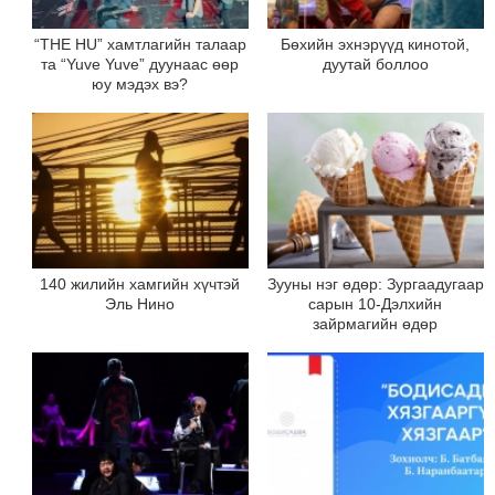
“THE HU” хамтлагийн талаар
Бөхийн эхнэрүүд кинотой,
та “Yuve Yuve” дуунаас өөр
дуутай боллоо
юу мэдэх вэ?
140 жилийн хамгийн хүчтэй
Зууны нэг өдөр: Зургаадугаар
Эль Нино
сарын 10-Дэлхийн
зайрмагийн өдөр