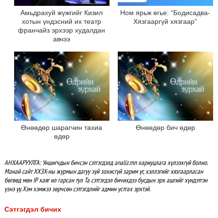
Амьдрахуй жүжгийг Кизил
Ном ярьж өгье: “Бодисадва-
хотын үндэсний их театр
Хязгааргүй хязгаар”
франчайз эрхээр худалдан
авчээ
Өнөөдөр шарагчин тахиа
Өнөөдөр бич өдөр
өдөр
АНХААРУУЛГА: Уншигчдын бичсэн сэтгэгдэлд analiz.mn хариуцлага хүлээхгүй болно.
Манай сайт ХХЗХ-ны журмын дагуу зүй зохисгүй зарим үг, хэллэгийг хязгаарласан
бөгөөд мөн IP хаяг ил гарсан тул Та сэтгэгдэл бичихдээ бусдын эрх ашгийг хүндэтгэн
үзнэ үү. Хэм хэмжээ зөрчсөн сэтгэгдлийг админ устгах эрхтэй.
Сэтгэгдэл бичих