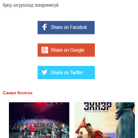
буюу засуулахад тохиромжгүй.
Санал болгох