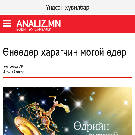
Үндсэн хувилбар
Өнөөдөр харагчин могой өдөр
5-р сарын 29
8 цаг 13 минут