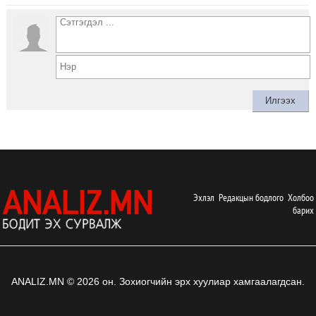
Эхлэл
Редакцын бодлого
Холбоо
барих
ANALIZ.MN © 2026 он. Зохиогчийн эрх хуулиар хамгаалагдсан.