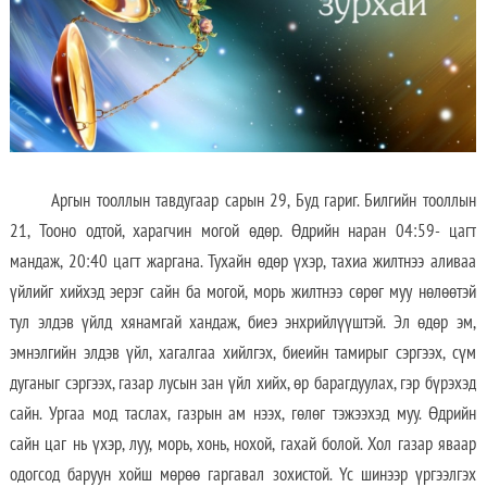
Аргын тооллын тавдугаар сарын 29, Буд гариг. Билгийн тооллын
21, Тооно одтой, харагчин могой өдөр. Өдрийн наран 04:59- цагт
мандаж, 20:40 цагт жаргана. Тухайн өдөр үхэр, тахиа жилтнээ аливаа
үйлийг хийхэд эерэг сайн ба могой, морь жилтнээ сөрөг муу нөлөөтэй
тул элдэв үйлд хянамгай хандаж, биеэ энхрийлүүштэй. Эл өдөр эм,
эмнэлгийн элдэв үйл, хагалгаа хийлгэх, биеийн тамирыг сэргээх, сүм
дуганыг сэргээх, газар лусын зан үйл хийх, өр барагдуулах, гэр бүрэхэд
сайн. Ургаа мод таслах, газрын ам нээх, гөлөг тэжээхэд муу. Өдрийн
сайн цаг нь үхэр, луу, морь, хонь, нохой, гахай болой. Хол газар яваар
одогсод баруун хойш мөрөө гаргавал зохистой. Үс шинээр үргээлгэх