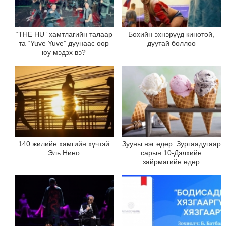
“THE HU” хамтлагийн талаар
Бөхийн эхнэрүүд кинотой,
та “Yuve Yuve” дуунаас өөр
дуутай боллоо
юу мэдэх вэ?
140 жилийн хамгийн хүчтэй
Зууны нэг өдөр: Зургаадугаар
Эль Нино
сарын 10-Дэлхийн
зайрмагийн өдөр