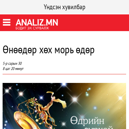
Үндсэн хувилбар
Өнөөдөр хөх морь өдөр
5-р сарын 30
8 цаг 20 минут