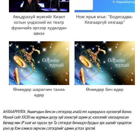
Амьдрахуй жүжгийг Кизил
Ном ярьж өгье: “Бодисадва-
хотын үндэсний их театр
Хязгааргүй хязгаар”
франчайз эрхээр худалдан
авчээ
Өнөөдөр шарагчин тахиа
Өнөөдөр бич өдөр
өдөр
АНХААРУУЛГА: Уншигчдын бичсэн сэтгэгдэлд analiz.mn хариуцлага хүлээхгүй болно.
Манай сайт ХХЗХ-ны журмын дагуу зүй зохисгүй зарим үг, хэллэгийг хязгаарласан
бөгөөд мөн IP хаяг ил гарсан тул Та сэтгэгдэл бичихдээ бусдын эрх ашгийг хүндэтгэн
үзнэ үү. Хэм хэмжээ зөрчсөн сэтгэгдлийг админ устгах эрхтэй.