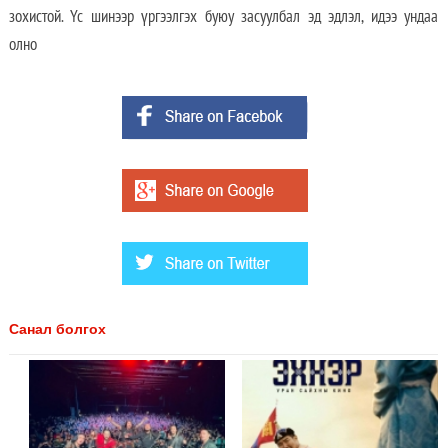
зохистой. Үс шинээр үргээлгэх буюу засуулбал эд эдлэл, идээ ундаа
олно
Санал болгох