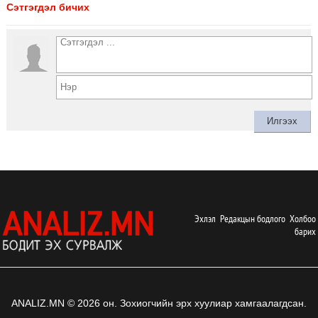
Сэтгэгдэл бичих
Эхлэл
Редакцын бодлого
Холбоо
барих
ANALIZ.MN © 2026 он. Зохиогчийн эрх хуулиар хамгаалагдсан.