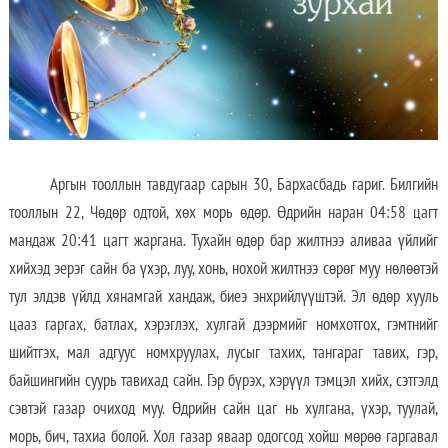
Аргын тооллын тавдугаар сарын 30, Бархасбадь гариг. Билгийн
тооллын 22, Чөдөр одтой, хөх морь өдөр. Өдрийн наран 04:58 цагт
мандаж 20:41 цагт жаргана. Тухайн өдөр бар жилтнээ аливаа үйлийг
хийхэд эерэг сайн ба үхэр, луу, хонь, нохой жилтнээ сөрөг муу нөлөөтэй
тул элдэв үйлд хянамгай хандаж, биеэ энхрийлүүштэй. Эл өдөр хууль
цааз гаргах, батлах, хэрэглэх, хулгай дээрмийг номхотгох, гэмтнийг
шийтгэх, мал адгуус номхруулах, лусыг тахих, тангараг тавих, гэр,
байшингийн суурь тавихад сайн. Гэр бүрэх, хэрүүл тэмцэл хийх, сэтгэлд
сэвтэй газар очиход муу. Өдрийн сайн цаг нь хулгана, үхэр, туулай,
морь, бич, тахиа болой. Хол газар яваар одогсод хойш мөрөө гаргавал