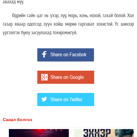
авахад муу.
Өдрийн сайн цаг нь үхэр, луу, морь, хонь, нохой, гахай болой. Хол
газар яваар одогсод зүүн хойш мөрөө гаргавал зохистой. Үс шинээр
үргээлгэх буюу засуулахад тохиромжгүй.
Санал болгох