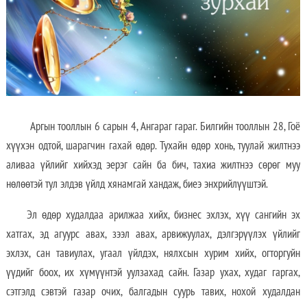
Аргын тооллын 6 сарын 4, Ангараг гараг. Билгийн тооллын 28, Гоё
хүүхэн одтой, шарагчин гахай өдөр. Тухайн өдөр хонь, туулай жилтнээ
аливаа үйлийг хийхэд эерэг сайн ба бич, тахиа жилтнээ сөрөг муу
нөлөөтэй тул элдэв үйлд хянамгай хандаж, биеэ энхрийлүүштэй.
Эл өдөр худалдаа арилжаа хийх, бизнес эхлэх, хүү сангийн эх
хатгах, эд агуурс авах, зээл авах, арвижуулах, дэлгэрүүлэх үйлийг
эхлэх, сан тавиулах, угаал үйлдэх, нялхсын хурим хийх, огторгуйн
үүдийг боох, их хүмүүнтэй уулзахад сайн. Газар ухах, худаг гаргах,
сэтгэлд сэвтэй газар очих, балгадын суурь тавих, нохой худалдан