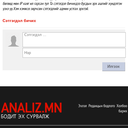
бөгөөд мөн IP хаяг ил гарсан тул Та сэтгэгдэл бичихдээ бусдын эрх ашгийг хүндэтгэн
үзнэ үү. Хэм хэмжээ зөрчсөн сэтгэгдлийг админ устгах эрхтэй.
Сэтгэгдэл бичих
Эхлэл
Редакцын бодлого
Холбоо
барих