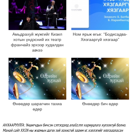
Амьдрахуй жүжгийг Кизил
Ном ярьж өгье: “Бодисадва-
хотын үндэсний их театр
Хязгааргүй хязгаар”
франчайз эрхээр худалдан
авчээ
Өнөөдөр шарагчин тахиа
Өнөөдөр бич өдөр
өдөр
АНХААРУУЛГА: Уншигчдын бичсэн сэтгэгдэлд analiz.mn хариуцлага хүлээхгүй болно.
Манай сайт ХХЗХ-ны журмын дагуу зүй зохисгүй зарим үг, хэллэгийг хязгаарласан