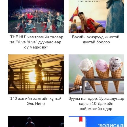
“THE HU” хамтлагийн талаар
Бөхийн эхнэрүүд кинотой,
та “Yuve Yuve” дуунаас өөр
дуутай боллоо
юу мэдэх вэ?
140 жилийн хамгийн хүчтэй
Зууны нэг өдөр: Зургаадугаар
Эль Нино
сарын 10-Дэлхийн
зайрмагийн өдөр