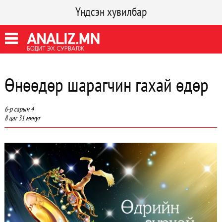
Үндсэн хувилбар
Өнөөдөр шарагчин гахай өдөр
6-р сарын 4
8 цаг 31 минут