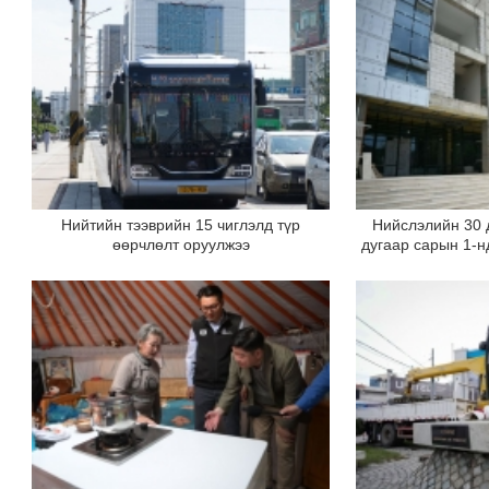
Нийтийн тээврийн 15 чиглэлд түр
Нийслэлийн 30 
өөрчлөлт оруулжээ
дугаар сарын 1-н