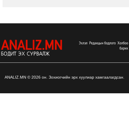
Эхлэл
Редакцын бодлого
Холбоо
барих
ANALIZ.MN © 2026 он. Зохиогчийн эрх хуулиар хамгаалагдсан.