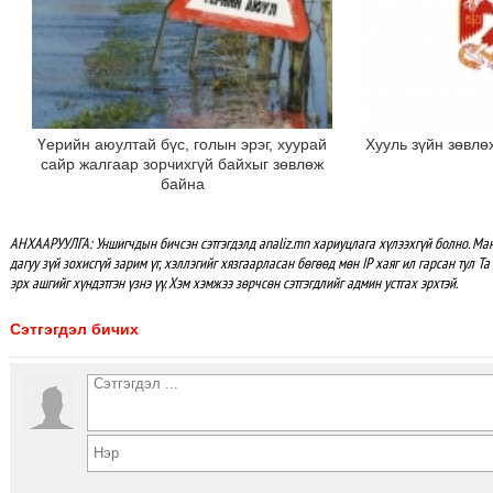
Үерийн аюултай бүс, голын эрэг, хуурай
Хууль зүйн зөвлө
сайр жалгаар зорчихгүй байхыг зөвлөж
байна
АНХААРУУЛГА: Уншигчдын бичсэн сэтгэгдэлд analiz.mn хариуцлага хүлээхгүй болно. М
дагуу зүй зохисгүй зарим үг, хэллэгийг хязгаарласан бөгөөд мөн IP хаяг ил гарсан тул Т
эрх ашгийг хүндэтгэн үзнэ үү. Хэм хэмжээ зөрчсөн сэтгэгдлийг админ устгах эрхтэй.
Сэтгэгдэл бичих