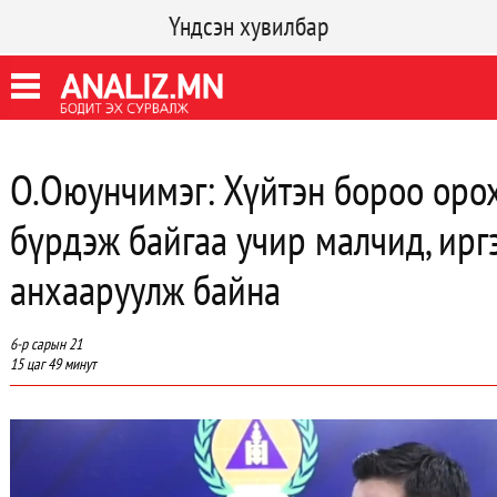
Үндсэн хувилбар
О.Оюунчимэг: Хүйтэн бороо оро
бүрдэж байгаа учир малчид, ирг
анхааруулж байна
6-р сарын 21
15 цаг 49 минут