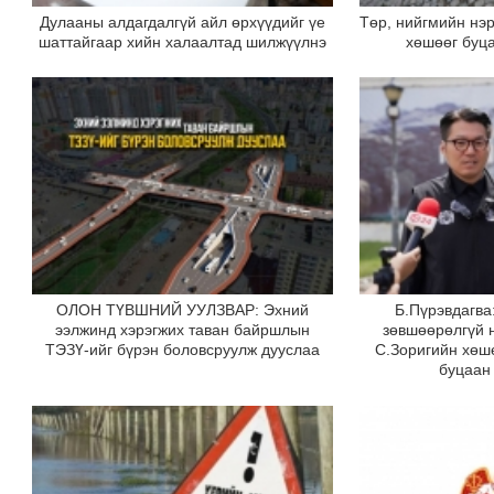
Дулааны алдагдалгүй айл өрхүүдийг үе
Төр, нийгмийн нэр
шаттайгаар хийн халаалтад шилжүүлнэ
хөшөөг буц
ОЛОН ТҮВШНИЙ УУЛЗВАР: Эхний
Б.Пүрэвдагва
ээлжинд хэрэгжих таван байршлын
зөвшөөрөлгүй 
ТЭЗҮ-ийг бүрэн боловсруулж дууслаа
С.Зоригийн хөш
буцаан