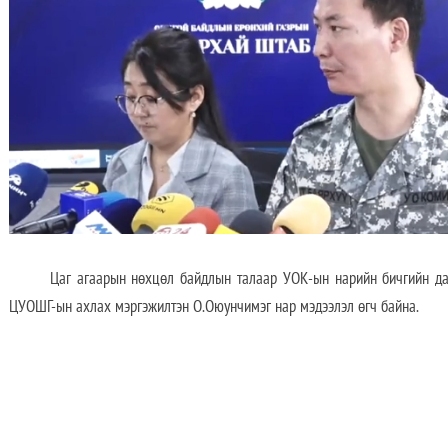
Цаг агаарын нөхцөл байдлын талаар УОК-ын нарийн бичгийн дарга
ЦУОШГ-ын ахлах мэргэжилтэн О.Оюунчимэг нар мэдээлэл өгч байна.