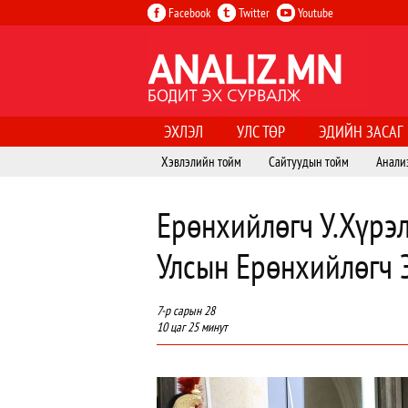
Facebook
Twitter
Youtube
ЭХЛЭЛ
УЛС ТӨР
ЭДИЙН ЗАСАГ
Хэвлэлийн тойм
Сайтуудын тойм
Анали
Ерөнхийлөгч У.Хүрэ
Улсын Ерөнхийлөгч 
7-р сарын 28
10 цаг 25 минут