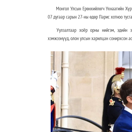
Монгол Улсын Ерөнхийлөгч Ухнаагийн Хүрэл
07 дугаар сарын 27-ны өдөр Парис хотноо тусга
Уулзалтаар хоёр орны нийгэм, эдийн з
хэмжээнүүд, олон улсын харилцан сонирхсон ас