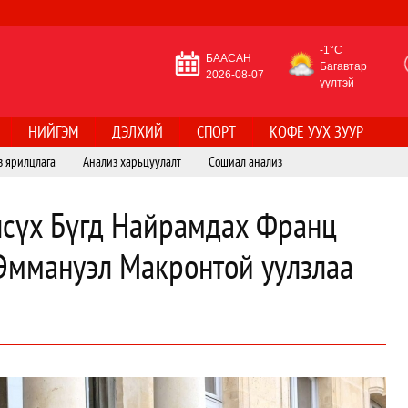
-1°C
БААСАН
Багавтар
2026-08-07
үүлтэй
НИЙГЭМ
ДЭЛХИЙ
СПОРТ
КОФЕ УУХ ЗУУР
з ярилцлага
Анализ харьцуулалт
Сошиал анализ
лсүх Бүгд Найрамдах Франц
Эммануэл Макронтой уулзлаа