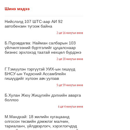
Шинэ мэдээ
Нийслэлд 107 ШТС-аар АИ 92
автобензин түгээж байна
2 цаг 16 минутын өмнө
Б.Пүрэвдагва: Найман салбарын 103
үйлчилгээний бүртгэлийг цуцалснаар
бизнес эрхлэхэд таатай нөхцөл бүрдэнэ
2 цаг 20 минутын өмнө
Г.Тэмүүлэн тэргүүтэй УИХ-ын гишүүд
БНСУ-ын Үндэсний Ассамблейн
гишүүдийг хүлээн авч уулзав
5 цаг 59 минутын өмнө
Б.Хулан Жюү Жицүгийн дэлхийн аварга
боллоо
6 цаг 4 минутын өмнө
М.Мандхай: 18 жилийн хугацаанд
олгосон төсвийн дэмжлэг малчин,
тариаланч, үйлдвэрлэгч, хэрэглэгчдэд