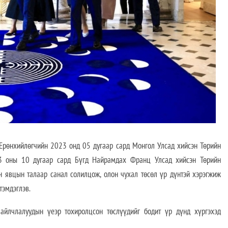
өнхийлөгчийн 2023 онд 05 дугаар сард Монгол Улсад хийсэн Төрийн
3 оны 10 дугаар сард Бүгд Найрамдах Франц Улсад хийсэн Төрийн
 явцын талаар санал солилцож, олон чухал төсөл үр дүнтэй хэрэгжиж
тэмдэглэв.
айлчлалуудын үеэр тохиролцсон төслүүдийг бодит үр дүнд хүргэхэд