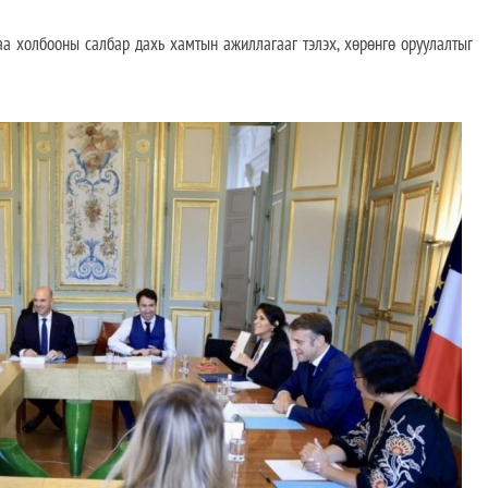
аа холбооны салбар дахь хамтын ажиллагааг тэлэх, хөрөнгө оруулалтыг