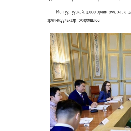
Мөн уул уурхай, цэвэр эрчим хүч, харилц
эрчимжүүлэхээр тохиролцлоо.