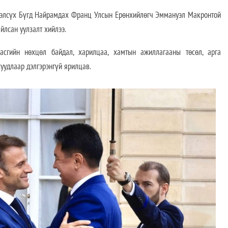
сүх Бүгд Найрамдах Франц Улсын Ерөнхийлөгч Эммануэл Макронтой
йлсан уулзалт хийлээ.
асгийн нөхцөл байдал, харилцаа, хамтын ажиллагааны төсөл, арга
уудлаар дэлгэрэнгүй ярилцав.