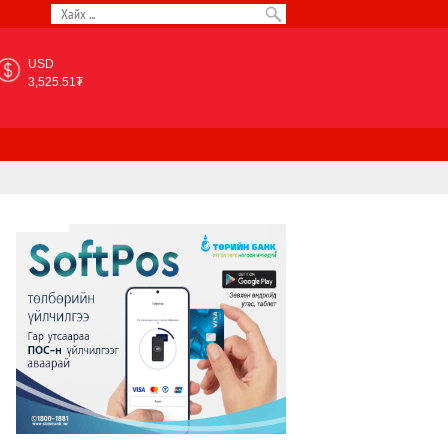
USD
3,525.51₮