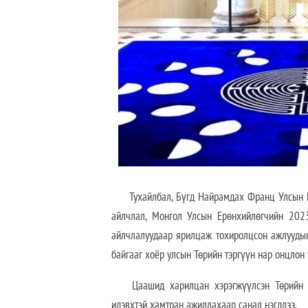
Тухайлбал, Бүгд Найрамдах Франц Улсын Ер
айлчлал, Монгол Улсын Ерөнхийлөгчийн 202
айлчлалуудаар ярилцаж тохиролцсон ажлуудын
байгааг хоёр улсын Төрийн тэргүүн нар онцлон 
Цаашид харилцан хэрэгжүүлсэн Төрийн 
идэвхтэй хамтран ажиллахаар санал нэгдлээ.