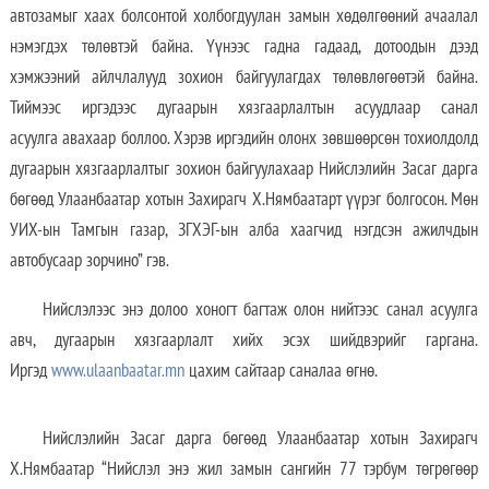
автозамыг хаах болсонтой холбогдуулан замын хөдөлгөөний ачаалал
нэмэгдэх төлөвтэй байна. Үүнээс гадна гадаад, дотоодын дээд
хэмжээний айлчлалууд зохион байгуулагдах төлөвлөгөөтэй байна.
Тиймээс иргэдээс дугаарын хязгаарлалтын асуудлаар санал
асуулга авахаар боллоо. Хэрэв иргэдийн олонх зөвшөөрсөн тохиолдолд
дугаарын хязгаарлалтыг зохион байгуулахаар Нийслэлийн Засаг дарга
бөгөөд Улаанбаатар хотын Захирагч Х.Нямбаатарт үүрэг болгосон. Мөн
УИХ-ын Тамгын газар, ЗГХЭГ-ын алба хаагчид нэгдсэн ажилчдын
автобусаар зорчино” гэв.
Нийслэлээс энэ долоо хоногт багтаж олон нийтээс санал асуулга
авч, дугаарын хязгаарлалт хийх эсэх шийдвэрийг гаргана.
Иргэд
www.ulaanbaatar.mn
цахим сайтаар саналаа өгнө.
Нийслэлийн Засаг дарга бөгөөд Улаанбаатар хотын Захирагч
Х.Нямбаатар “Нийслэл энэ жил замын сангийн 77 тэрбум төгрөгөөр