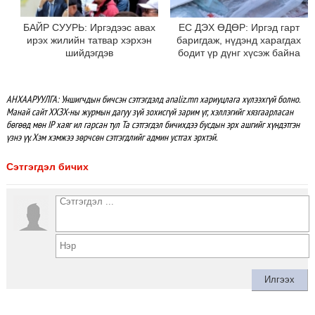
БАЙР СУУРЬ: Иргэдээс авах
ЕС ДЭХ ӨДӨР: Иргэд гарт
ирэх жилийн татвар хэрхэн
баригдаж, нүдэнд харагдах
шийдэгдэв
бодит үр дүнг хүсэж байна
АНХААРУУЛГА: Уншигчдын бичсэн сэтгэгдэлд analiz.mn хариуцлага хүлээхгүй болно.
Манай сайт ХХЗХ-ны журмын дагуу зүй зохисгүй зарим үг, хэллэгийг хязгаарласан
бөгөөд мөн IP хаяг ил гарсан тул Та сэтгэгдэл бичихдээ бусдын эрх ашгийг хүндэтгэн
үзнэ үү. Хэм хэмжээ зөрчсөн сэтгэгдлийг админ устгах эрхтэй.
Сэтгэгдэл бичих