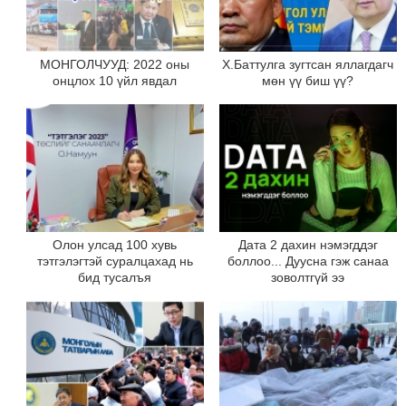
МОНГОЛЧУУД: 2022 оны
Х.Баттулга зугтсан яллагдагч
онцлох 10 үйл явдал
мөн үү биш үү?
Олон улсад 100 хувь
Дата 2 дахин нэмэгддэг
тэтгэлэгтэй суралцахад нь
боллоо... Дуусна гэж санаа
бид тусалъя
зоволтгүй ээ