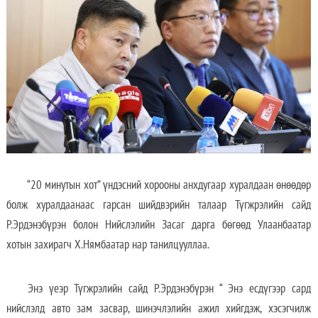
“20 минутын хот” үндэсний хорооны анхдугаар хуралдаан өнөөдөр
болж хуралдаанаас гарсан шийдвэрийн талаар Түгжрэлийн сайд
Р.Эрдэнэбүрэн болон Нийслэлийн Засаг дарга бөгөөд Улаанбаатар
хотын захирагч Х.Нямбаатар нар танилцууллаа.
Энэ үеэр Түгжрэлийн сайд Р.Эрдэнэбүрэн “ Энэ есдүгээр сард
нийслэлд авто зам засвар, шинэчлэлийн ажил хийгдэж, хэсэгчилж