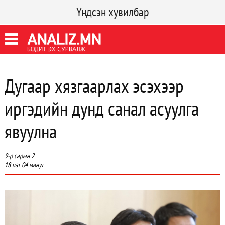
Үндсэн хувилбар
Дугаар хязгаарлах эсэхээр
иргэдийн дунд санал асуулга
явуулна
9-р сарын 2
18 цаг 04 минут