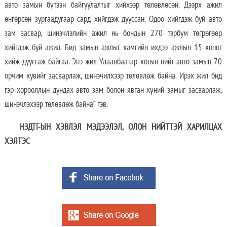
авто замын бүтээн байгуулалтыг хийхээр төлөвлөсөн. Дээрх ажил
өнгөрсөн зургаадугаар сард хийгдэж дууссан. Одоо хийгдэж буй авто
зам засвар, шинэчлэлийн ажил нь бондын 270 тэрбум төгрөгөөр
хийгдэж буй ажил. Бид замын ажлыг хамгийн ихдээ ажлын 15 хоног
хийж дуусгаж байгаа. Энэ жил Улаанбаатар хотын нийт авто замын 70
орчим хувийг засварлаж, шинэчилхээр төлөвлөж байна. Ирэх жил бид
гэр хорооллын дундах авто зам болон явган хүний замыг засварлаж,
шинэчлэхээр төлөвлөж байна” гэв.
НЗДТГ-ЫН ХЭВЛЭЛ МЭДЭЭЛЭЛ, ОЛОН НИЙТТЭЙ ХАРИЛЦАХ
ХЭЛТЭС