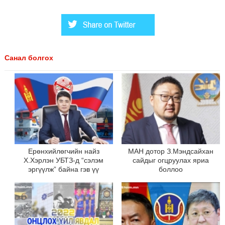
Санал болгох
Ерөнхийлөгчийн найз
МАН дотор З.Мэндсайхан
Х.Хэрлэн УБТЗ-д “сэлэм
сайдыг огцруулах яриа
эргүүлж” байна гэв үү
боллоо