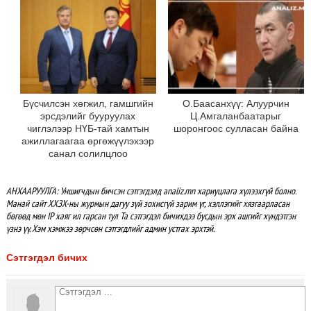
Бүсчилсэн хөгжил, гамшгийн
О.Баасанхүү: Алуурчин
эрсдэлийг бууруулах
Ц.Амгаланбаатарыг
чиглэлээр НҮБ-тай хамтын
шоронгоос сулласан байна
ажиллагаагаа өргөжүүлэхээр
санал солилцлоо
АНХААРУУЛГА: Уншигчдын бичсэн сэтгэгдэлд analiz.mn хариуцлага хүлээхгүй болно.
Манай сайт ХХЗХ-ны журмын дагуу зүй зохисгүй зарим үг, хэллэгийг хязгаарласан
бөгөөд мөн IP хаяг ил гарсан тул Та сэтгэгдэл бичихдээ бусдын эрх ашгийг хүндэтгэн
үзнэ үү. Хэм хэмжээ зөрчсөн сэтгэгдлийг админ устгах эрхтэй.
Сэтгэгдэл бичих