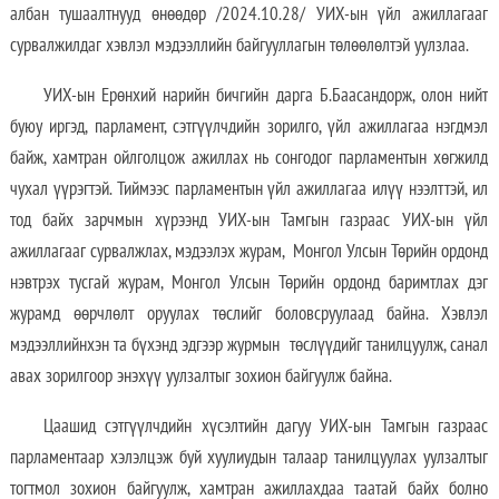
албан тушаалтнууд өнөөдөр /2024.10.28/ УИХ-ын үйл ажиллагааг
сурвалжилдаг хэвлэл мэдээллийн байгууллагын төлөөлөлтэй уулзлаа.
УИХ-ын Ерөнхий нарийн бичгийн дарга Б.Баасандорж, олон нийт
буюу иргэд, парламент, сэтгүүлчдийн зорилго, үйл ажиллагаа нэгдмэл
байж, хамтран ойлголцож ажиллах нь сонгодог парламентын хөгжилд
чухал үүрэгтэй. Тиймээс парламентын үйл ажиллагаа илүү нээлттэй, ил
тод байх зарчмын хүрээнд УИХ-ын Тамгын газраас УИХ-ын үйл
ажиллагааг сурвалжлах, мэдээлэх журам, Монгол Улсын Төрийн ордонд
нэвтрэх тусгай журам, Монгол Улсын Төрийн ордонд баримтлах дэг
журамд өөрчлөлт оруулах төслийг боловсруулаад байна. Хэвлэл
мэдээллийнхэн та бүхэнд эдгээр журмын төслүүдийг танилцуулж, санал
авах зорилгоор энэхүү уулзалтыг зохион байгуулж байна.
Цаашид сэтгүүлчдийн хүсэлтийн дагуу УИХ-ын Тамгын газраас
парламентаар хэлэлцэж буй хуулиудын талаар танилцуулах уулзалтыг
тогтмол зохион байгуулж, хамтран ажиллахдаа таатай байх болно