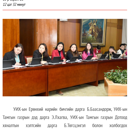
12 цаг 32 минут
УИХ-ын Ерөнхий нарийн бичгийн дарга Б.Баасандорж, УИХ-ын
Тамгын газрын дэд дарга Э.Лхагва, УИХ-ын Тамгын газрын Дотоод
хяналтын хэлтсийн дарга Б.Төгсцэнгэл болон холбогдох