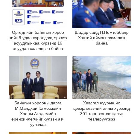
Өргөдлийн байнгын хороо
Шадар сайд Н.Номтойбаяр
нийт 9 удаа хуралдаж, эрхлэх
Хэнтий аймагт ажиллаж
асуудлынхаа хүрээнд 16
байна
асуудал хэлэлцсэн байна
Байнгын хорооны дарга
Хөвсгөл нуурын их
М.Мандхай Камбожийн
цэвэрлэгээний аяны хүрээнд
Хааны Академийн
301 тонн хог хаягдлыг
ерөнхийлөгчийг хүлээн авч
төвлөрүүлжээ
уулзлаа