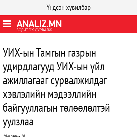
Үндсэн хувилбар
УИХ-ын Тамгын газрын
удирдлагууд УИХ-ын үйл
ажиллагааг сурвалжилдаг
хэвлэлийн мэдээллийн
байгууллагын төлөөлөлтэй
уулзлаа
10-р сарын 28