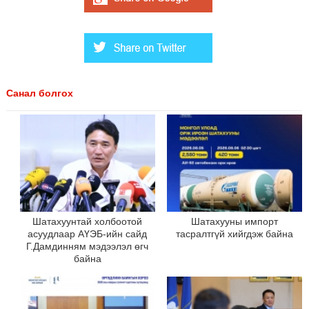
Санал болгох
Шатахуунтай холбоотой
Шатахууны импорт
асуудлаар АҮЭБ-ийн сайд
тасралтгүй хийгдэж байна
Г.Дамдинням мэдээлэл өгч
байна