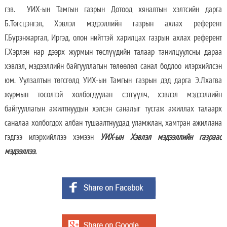
гэв. УИХ-ын Тамгын газрын Дотоод хяналтын хэлтсийн дарга
Б.Төгсцэнгэл, Хэвлэл мэдээллийн газрын ахлах референт
Г.Бүрэнжаргал, Иргэд, олон нийттэй харилцах газрын ахлах референт
Г.Хэрлэн нар дээрх журмын төслүүдийн талаар танилцуулсны дараа
хэвлэл, мэдээллийн байгууллагын төлөөлөл санал бодлоо илэрхийлсэн
юм. Уулзалтын төгсгөлд УИХ-ын Тамгын газрын дэд дарга Э.Лхагва
журмын төсөлтэй холбогдуулан сэтгүүлч, хэвлэл мэдээллийн
байгууллагын ажилтнуудын хэлсэн саналыг тусгаж ажиллах талаарх
саналаа холбогдох албан тушаалтнуудад уламжлан, хамтран ажиллана
гэдгээ илэрхийллээ хэмээн
УИХ-ын Хэвлэл мэдээллийн газраас
мэдээллээ.