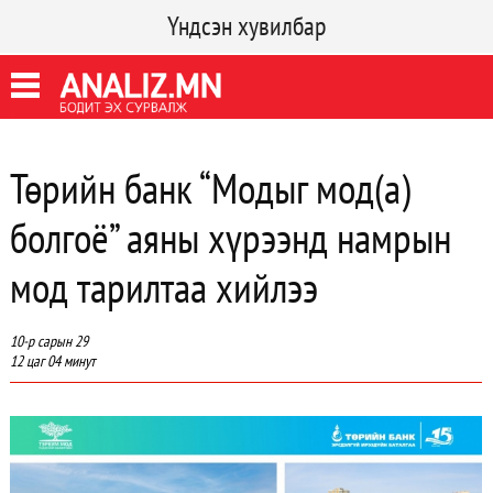
Үндсэн хувилбар
Төрийн банк “Модыг мод(а)
болгоё” аяны хүрээнд намрын
мод тарилтаа хийлээ
10-р сарын 29
12 цаг 04 минут