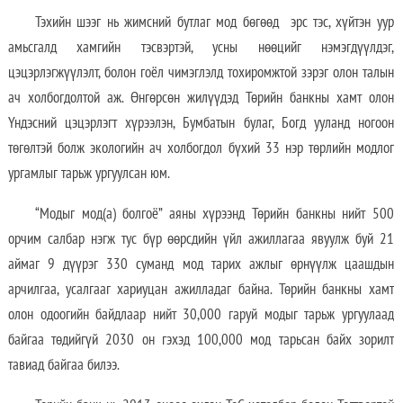
Тэхийн шээг нь жимсний бутлаг мод бөгөөд эрс тэс, хүйтэн уур
амьсгалд хамгийн тэсвэртэй, усны нөөцийг нэмэгдүүлдэг,
цэцэрлэгжүүлэлт, болон гоёл чимэглэлд тохиромжтой зэрэг олон талын
ач холбогдолтой аж. Өнгөрсөн жилүүдэд Төрийн банкны хамт олон
Үндэсний цэцэрлэгт хүрээлэн, Бумбатын булаг, Богд ууланд ногоон
төгөлтэй болж экологийн ач холбогдол бүхий 33 нэр төрлийн модлог
ургамлыг тарьж ургуулсан юм.
“Модыг мод(а) болгоё” аяны хүрээнд Төрийн банкны нийт 500
орчим салбар нэгж тус бүр өөрсдийн үйл ажиллагаа явуулж буй 21
аймаг 9 дүүрэг 330 суманд мод тарих ажлыг өрнүүлж цаашдын
арчилгаа, усалгааг хариуцан ажилладаг байна. Төрийн банкны хамт
олон одоогийн байдлаар нийт 30,000 гаруй модыг тарьж ургуулаад
байгаа төдийгүй 2030 он гэхэд 100,000 мод тарьсан байх зорилт
тавиад байгаа билээ.