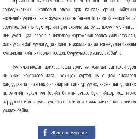
Төрийн банк нь 2013 оноос эхлэн ТоС хөтөлбөр болон Тогтвортой
санхүүжилтийн холбоонд элсэн орж байгаль орчин, нийгмийн
эрсдэлийн үнэлгээг хэрэгжүүлж эхэлсэн бөгөөд Тогтвортой хөгжлийн 17
зорилтод банкны бүх төрлийн үйл ажиллагаа, бүтээгдэхүүн үйлчилгээг
нийцүүлэн, цаашлаад энэ чиглэлээр мэргэжлийн зөвлөх үйлчилгээ авч,
олон улсын байгууллагуудтай хамтын ажиллагаагаа өргөжүүлэн банкны
хүлэмжийн хийн ялгарлыг тооцож бууруулахаар ажиллаж байна.
Түүнчлэн модыг тарихаас гадна арчилгаа, усалгааг цаг тухай бүрд
нь хийж хөрсөндөө дасан зохицох хүртэл нь онцгой анхаарал
хандуулан тарьсан модоо чанартай сайн ургуулах, насжилтыг уртасгах
нь хамгийн чухал тул Төрийн банкны зүгээс бүх нийтээр мод тарих
өдрүүдээр мод тарьж, түүнийгээ тогтмол арчилж байхыг олон нийтэд
уриалж байна.