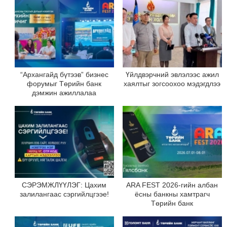
“Архангайд бүтээв” бизнес
Үйлдвэрчний эвлэлээс ажил
форумыг Төрийн банк
хаялтыг зогсоохоо мэдэгдлээ
дэмжин ажиллалаа
СЭРЭМЖЛҮҮЛЭГ: Цахим
ARA FEST 2026-гийн албан
залилангаас сэргийлцгээе!
ёсны банкны хамтрагч
Төрийн банк