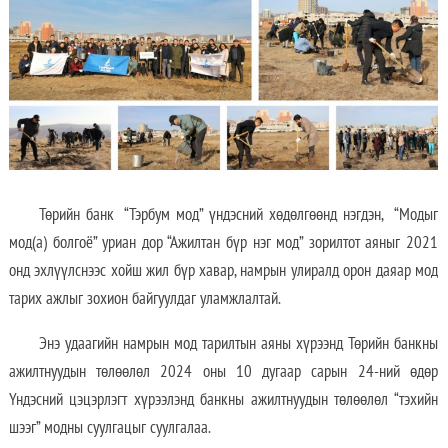
Төрийн банк “Тэрбум мод” үндэсний хөдөлгөөнд нэгдэн, “Модыг
мод(а) болгоё” уриан дор “Ажилтан бүр нэг мод” зорилтот аяныг 2021
онд эхлүүлснээс хойш жил бүр хавар, намрын улиралд орон даяар мод
тарих ажлыг зохион байгуулдаг уламжлалтай.
Энэ удаагийн намрын мод тарилтын аяны хүрээнд Төрийн банкны
ажилтнуудын төлөөлөл 2024 оны 10 дугаар сарын 24-ний өдөр
Үндэсний цэцэрлэгт хүрээлэнд банкны ажилтнуудын төлөөлөл “тэхийн
шээг” модны суулгацыг суулгалаа.