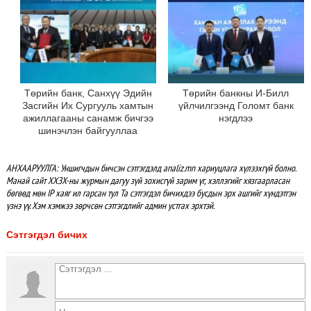
Төрийн банк, Санхүү Эдийн
Төрийн банкны И-Билл
Засгийн Их Сургууль хамтын
үйлчилгээнд Голомт банк
ажиллагааны санамж бичгээ
нэгдлээ
шинэчлэн байгууллаа
АНХААРУУЛГА: Уншигчдын бичсэн сэтгэгдэлд analiz.mn хариуцлага хүлээхгүй болно.
Манай сайт ХХЗХ-ны журмын дагуу зүй зохисгүй зарим үг, хэллэгийг хязгаарласан
бөгөөд мөн IP хаяг ил гарсан тул Та сэтгэгдэл бичихдээ бусдын эрх ашгийг хүндэтгэн
үзнэ үү. Хэм хэмжээ зөрчсөн сэтгэгдлийг админ устгах эрхтэй.
Сэтгэгдэл бичих