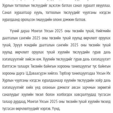
Хурлын тогтоолын төслүүдийг эцэслэн батлах санал хураалт явууллаа.
Санал хураалтаар хууль, тогтоолын төслүүдийг чуулганы нэгдсэн
хуралдаанд оролцсон гишүүдийн олонх дэмжин батлав.
Үүний дараа Монгол Улсын 2025 оны төсвийн тухай, Нийгмийн
даатгалын сангийн 2025 оны төсвийн тухай хуульд өөрчлөлт оруулах
тухай, Эрүүл мэндийн даатгалын сангийн 2025 оны төсвийн тухай
хуульд өөрчлөлт оруулах тухай хуулийн төслүүдийн гурав дахь
хэлэлцүүлгийг хийсэн юм. Хуулийн төслүүдийг гурав дахь хэлэлцүүлэгт
бэлтгэсэн талаарх Төсвийн байнгын хорооны танилцуулгыг тус байнгын
хорооны дарга Ц.Даваасүрэн хийлээ. Тэрбээр танилцуулгадаа Улсын Их
Хурлын чуулганы нэгдсэн хуралдаанаар хуулийн төслүүдийн хоёр дахь
хэлэлцүүлгийг хийх үед олонхын дэмжлэг авсан зарчмын зөрөөтэй
саналуудыг хуулийн төсөл болон холбогдох хавсралтуудад тусгасан
талаар дурдаад, Монгол Улсын 2025 оны төсвийн тухай хуулийн төсөлд
тусгасан өөрчлөлтүүдийг нэрлэв. Үүнд,