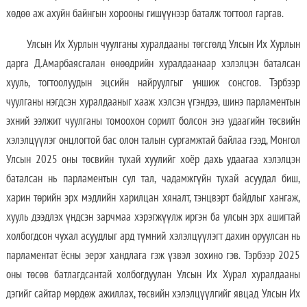
хөдөө аж ахуйн байнгын хорооны гишүүнээр баталж тогтоол гаргав.
Улсын Их Хурлын чуулганы хуралдааны төгсгөлд Улсын Их Хурлын
дарга Д.Амарбаясгалан өнөөдрийн хуралдаанаар хэлэлцэн баталсан
хууль, тогтоолуудын эцсийн найруулгыг уншиж сонсгов. Тэрбээр
чуулганы нэгдсэн хуралдааныг хааж хэлсэн үгэндээ, шинэ парламентын
эхний ээлжит чуулганы томоохон сорилт болсон энэ удаагийн төсвийн
хэлэлцүүлэг онцлогтой бас олон талын сургамжтай байлаа гээд, Монгол
Улсын 2025 оны төсвийн тухай хуулийг хоёр дахь удаагаа хэлэлцэн
баталсан нь парламентын сул тал, чадамжгүйн тухай асуудал биш,
харин төрийн эрх мэдлийн харилцан хяналт, тэнцвэрт байдлыг хангаж,
хууль дээдлэх үндсэн зарчмаа хэрэгжүүлж иргэн ба улсын эрх ашигтай
холбогдсон чухал асуудлыг ард түмний хэлэлцүүлэгт дахин оруулсан нь
парламентат ёсны эерэг хандлага гэж үзвэл зохино гэв. Тэрбээр 2025
оны төсөв батлагдсантай холбогдуулан Улсын Их Хурал хуралдааны
дэгийг сайтар мөрдөж ажиллах, төсвийн хэлэлцүүлгийг явцад Улсын Их