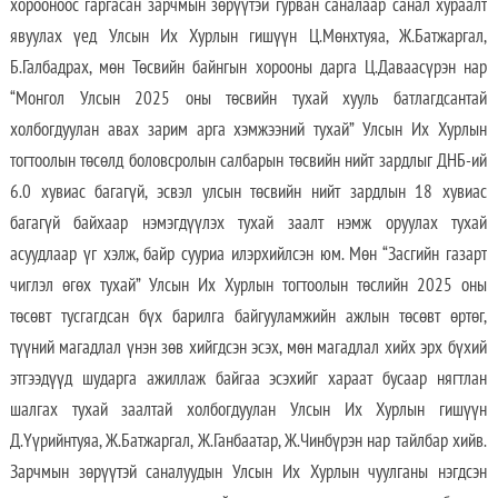
хорооноос гаргасан зарчмын зөрүүтэй гурван саналаар санал хураалт
явуулах үед Улсын Их Хурлын гишүүн Ц.Мөнхтуяа, Ж.Батжаргал,
Б.Галбадрах, мөн Төсвийн байнгын хорооны дарга Ц.Даваасүрэн нар
“Монгол Улсын 2025 оны төсвийн тухай хууль батлагдсантай
холбогдуулан авах зарим арга хэмжээний тухай” Улсын Их Хурлын
тогтоолын төсөлд боловсролын салбарын төсвийн нийт зардлыг ДНБ-ий
6.0 хувиас багагүй, эсвэл улсын төсвийн нийт зардлын 18 хувиас
багагүй байхаар нэмэгдүүлэх тухай заалт нэмж оруулах тухай
асуудлаар үг хэлж, байр сууриа илэрхийлсэн юм. Мөн “Засгийн газарт
чиглэл өгөх тухай” Улсын Их Хурлын тогтоолын төслийн 2025 оны
төсөвт тусгагдсан бүх барилга байгууламжийн ажлын төсөвт өртөг,
түүний магадлал үнэн зөв хийгдсэн эсэх, мөн магадлал хийх эрх бүхий
этгээдүүд шударга ажиллаж байгаа эсэхийг хараат бусаар нягтлан
шалгах тухай заалтай холбогдуулан Улсын Их Хурлын гишүүн
Д.Үүрийнтуяа, Ж.Батжаргал, Ж.Ганбаатар, Ж.Чинбүрэн нар тайлбар хийв.
Зарчмын зөрүүтэй саналуудын Улсын Их Хурлын чуулганы нэгдсэн