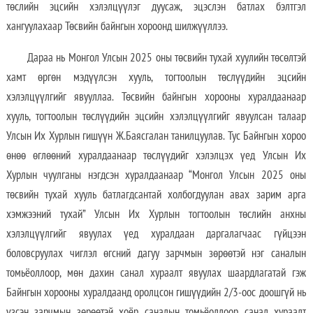
төслийн эцсийн хэлэлцүүлэг дуусаж, эцэслэн батлах бэлтгэл
хангуулахаар Төсвийн байнгын хороонд шилжүүллээ.
Дараа нь Монгол Улсын 2025 оны төсвийн тухай хуулийн төсөлтэй
хамт өргөн мэдүүлсэн хууль, тогтоолын төслүүдийн эцсийн
хэлэлцүүлгийг явууллаа. Төсвийн байнгын хорооны хуралдаанаар
хууль, тогтоолын төслүүдийн эцсийн хэлэлцүүлгийг явуулсан талаар
Улсын Их Хурлын гишүүн Ж.Баясгалан танилцуулав. Тус Байнгын хороо
өнөө өглөөний хуралдаанаар төслүүдийг хэлэлцэх үед Улсын Их
Хурлын чуулганы нэгдсэн хуралдаанаар “Монгол Улсын 2025 оны
төсвийн тухай хууль батлагдсантай холбогдуулан авах зарим арга
хэмжээний тухай” Улсын Их Хурлын тогтоолын төслийн анхны
хэлэлцүүлгийг явуулах үед хуралдаан даргалагчаас гүйцээн
боловсруулах чиглэл өгсний дагуу зарчмын зөрөөтэй нэг саналын
томьёоллоор, мөн дахин санал хураалт явуулах шаардлагатай гэж
Байнгын хорооны хуралдаанд оролцсон гишүүдийн 2/3-оос доошгүй нь
үзсэн зарчмын зөрөөтэй хоёр саналын томьёоллоор санал хураалт