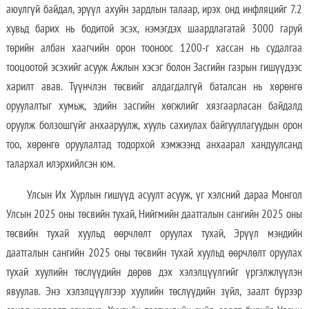
аюулгүй байдал, эрүүл ахуйн зардлын талаар, ирэх онд инфляцийг 7.2
хувьд барих нь бодитой эсэх, нэмэгдэх шаардлагатай 3000 гаруй
төрийн албан хаагчийн орон тооноос 1200-г хассан нь судалгаа
тооцоотой эсэхийг асууж Ажлын хэсэг болон Засгийн газрын гишүүдээс
харилт авав. Түүнчлэн төсвийг алдагдалгүй баталсан нь хөрөнгө
оруулалтыг хумьж, эдийн засгийн хөгжлийг хязгаарласан байдалд
оруулж болзошгүйг анхааруулж, хууль сахиулах байгууллагуудын орон
тоо, хөрөнгө оруулалтад тодорхой хэмжээнд анхаарал хандуулсанд
талархал илэрхийлсэн юм.
Улсын Их Хурлын гишүүд асуулт асууж, үг хэлсний дараа Монгол
Улсын 2025 оны төсвийн тухай, Нийгмийн даатгалын сангийн 2025 оны
төсвийн тухай хуульд өөрчлөлт оруулах тухай, Эрүүл мэндийн
даатгалын сангийн 2025 оны төсвийн тухай хуульд өөрчлөлт оруулах
тухай хуулийн төслүүдийн дөрөв дэх хэлэлцүүлгийг үргэлжлүүлэн
явуулав. Энэ хэлэлцүүлгээр хуулийн төслүүдийн зүйл, заалт бүрээр