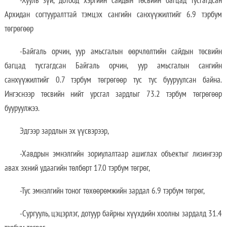
-Хууль зүй, дотоод хэргийн сайдын төсвийн багцад тусгагдсан
Архидан согтууралттай тэмцэх сангийн санхүүжилтийг 6.9 тэрбум
төгрөгөөр
-Байгаль орчин, уур амьсгалын өөрчлөлтийн сайдын төсвийн
багцад тусгагдсан Байгаль орчин, уур амьсгалын сангийн
санхүүжилтийг 0.7 тэрбум төгрөгөөр тус тус бууруулсан байна.
Ингэснээр төсвийн нийт урсгал зардлыг 73.2 тэрбум төгрөгөөр
бууруулжээ.
Эдгээр зардлын эх үүсвэрээр,
-Хавдрын эмнэлгийн зориулалтаар ашиглах объектыг лизингээр
авах эхний удаагийн төлбөрт 17.0 тэрбум төгрөг,
-Тус эмнэлгийн тоног төхөөрөмжийн зардал 6.9 тэрбум төгрөг,
-Сургууль, цэцэрлэг, дотуур байрны хүүхдийн хоолны зардалд 31.4