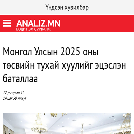
Үндсэн хувилбар
Монгол Улсын 2025 оны
төсвийн тухай хуулийг эцэслэн
баталлаа
12-р сарын 12
14 цаг 50 минут