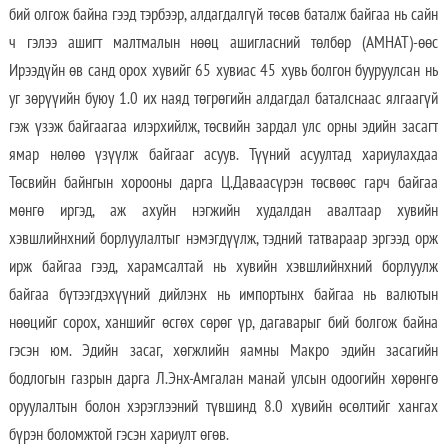
бий олгож байна гээд тэрбээр, алдагдалгүй төсөв баталж байгаа нь сайн
ч гэлээ ашигт малтмалын нөөц ашигласний төлбөр (АМНАТ)-өөс
Ирээдүйн өв санд орох хувийг 65 хувиас 45 хувь болгон бууруулсан нь
уг зөрүүийн буюу 1.0 их наяд төгрөгийн алдагдал баталснаас ялгаагүй
гэж үзэж байгаагаа илэрхийлж, төсвийн зардал улс орны эдийн засагт
ямар нөлөө үзүүлж байгааг асуув. Түүний асуултад хариулахдаа
Төсвийн байнгын хорооны дарга Ц.Даваасүрэн төсвөөс гарч байгаа
мөнгө иргэд, аж ахуйн нэгжийн худалдан авалтаар хувийн
хэвшлийнхний борлуулалтыг нэмэгдүүлж, тэдний татвараар эргээд орж
ирж байгаа гээд, харамсалтай нь хувийн хэвшлийнхний борлуулж
байгаа бүтээгдэхүүний дийлэнх нь импортынх байгаа нь валютын
нөөцийг сорох, ханшийг өсгөх сөрөг үр, дагаварыг бий болгож байна
гэсэн юм. Эдийн засаг, хөгжлийн яамны Макро эдийн засагийн
бодлогын газрын дарга Л.Энх-Амгалан манай улсын одоогийн хөрөнгө
оруулалтын болон хэрэглээний түвшинд 8.0 хувийн өсөлтийг хангах
бүрэн боломжтой гэсэн хариулт өгөв.