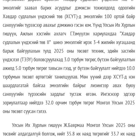
эмнэлгийг заавал барих асуудлыг дэмжсэн тохиолдолд одоогийн
Хавдар судлалын үндэсний төв (ХСҮТ)-д эмнэлгийн 100 ортой байр
санхүүгийн түрээсээр авахыг дэмжинэ гэсэн юм. Үүнд Улсын Их Хурлын
гишүүн, Ажлын хэсгийн ахлагч Г.Тэмүүлэн хариулахдаа “Хавдар
судлалын үндэсний төв II” шинэ эмнэлгийг ирэх 3-4 жилийн хугацаанд
барьж байгуулахын тулд 2025 оны төсөвт техник, эдийн засгийн
үндэслэл (ТЭЗҮ) боловсруулахад 3.0 тэрбум төгрөг, бүтээн байгуулалтын
ажилд 5.0 тэрбум төгрөг тавьсан гээд, уг бүтээн байгуулалт нийтдээ 10.0
тэрбумын төсөвт өртөгтэйг танилцуулав. Мөн үүний дээр ХСҮТ-д нэн
шаардлагатай байгаа эмнэлгийн байрыг лизингээр авах буюу
санхүүгийн түрээсийн зардлыг тусгаж өгсөн. Ингэснээр эдгээр
зориулалтаар нийтдээ 32.0 орчим тэрбум төгрөг Монгол Улсын 2025
оны төсөвт суусан гэлээ.
Улсын Их Хурлын гишүүн Ж.Баярмаа Монгол Улсын 2025 оны
төсвийг алдагдалгүй болгож, нийт 35.8 их наяд төгрөгийг 33.7 их наяд