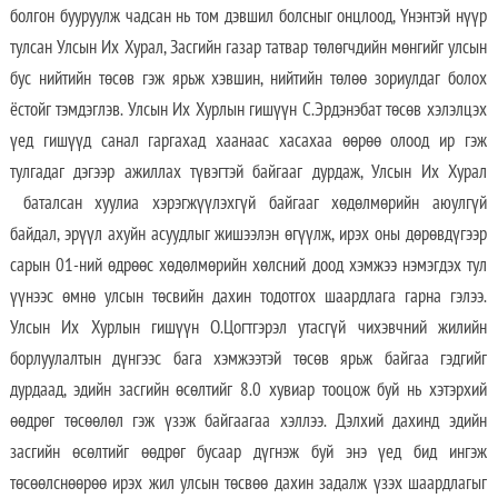
болгон бууруулж чадсан нь том дэвшил болсныг онцлоод, Үнэнтэй нүүр
тулсан Улсын Их Хурал, Засгийн газар татвар төлөгчдийн мөнгийг улсын
бус нийтийн төсөв гэж ярьж хэвшин, нийтийн төлөө зориулдаг болох
ёстойг тэмдэглэв. Улсын Их Хурлын гишүүн С.Эрдэнэбат төсөв хэлэлцэх
үед гишүүд санал гаргахад хаанаас хасахаа өөрөө олоод ир гэж
тулгадаг дэгээр ажиллах түвэгтэй байгааг дурдаж, Улсын Их Хурал
баталсан хуулиа хэрэгжүүлэхгүй байгааг хөдөлмөрийн аюулгүй
байдал, эрүүл ахуйн асуудлыг жишээлэн өгүүлж, ирэх оны дөрөвдүгээр
сарын 01-ний өдрөөс хөдөлмөрийн хөлсний доод хэмжээ нэмэгдэх тул
үүнээс өмнө улсын төсвийн дахин тодотгох шаардлага гарна гэлээ.
Улсын Их Хурлын гишүүн О.Цогтгэрэл утасгүй чихэвчний жилийн
борлуулалтын дүнгээс бага хэмжээтэй төсөв ярьж байгаа гэдгийг
дурдаад, эдийн засгийн өсөлтийг 8.0 хувиар тооцож буй нь хэтэрхий
өөдрөг төсөөлөл гэж үзэж байгаагаа хэллээ. Дэлхий дахинд эдийн
засгийн өсөлтийг өөдрөг бусаар дүгнэж буй энэ үед бид ингэж
төсөөлснөөрөө ирэх жил улсын төсвөө дахин задалж үзэх шаардлагыг