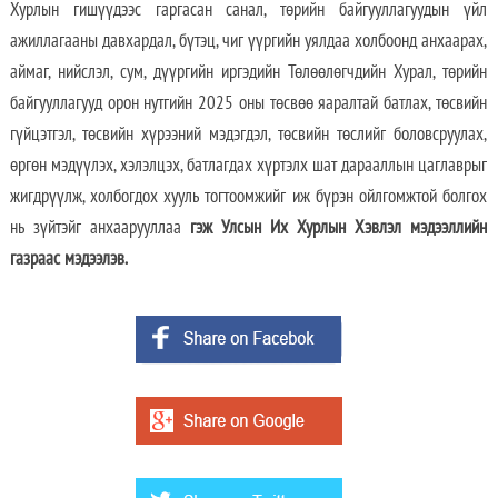
Хурлын гишүүдээс гаргасан санал, төрийн байгууллагуудын үйл
ажиллагааны давхардал, бүтэц, чиг үүргийн уялдаа холбоонд анхаарах,
аймаг, нийслэл, сум, дүүргийн иргэдийн Төлөөлөгчдийн Хурал, төрийн
байгууллагууд орон нутгийн 2025 оны төсвөө яаралтай батлах, төсвийн
гүйцэтгэл, төсвийн хүрээний мэдэгдэл, төсвийн төслийг боловсруулах,
өргөн мэдүүлэх, хэлэлцэх, батлагдах хүртэлх шат дарааллын цаглаврыг
жигдрүүлж, холбогдох хууль тогтоомжийг иж бүрэн ойлгомжтой болгох
нь зүйтэйг анхаарууллаа
гэж Улсын Их Хурлын Хэвлэл мэдээллийн
газраас мэдээлэв.