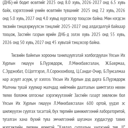
(ДНБ)-ий бодит өсөлтийг 2025 онд 8.0 хувь, 2026-2027 онд 6.5 хувь
байх, хэрэглээний үнийн өсөлтийн түвшнийг 2025 онд 7.2 хувь, 2026
онд 5.0 хувь, 2027 онд 4.0 хувьд хүргэхээр тооцсон байна. Мөн нэгдсэн
төсвийн тэнцвэржүүлсэн тэнцлийг 2025-2027 онд алдагдалгүй байхаар
тооцож, Засгийн газрын өрийн ДНБ-д эзлэх хувь 2025 онд 55 хувь,
2026 онд 50 хувь, 2027 онд 45 хувьтай тэнцэхээр байна.
Төсвийн байнгын хорооны танилцуулгатай холбогдуулан Улсын Их
Хурлын гишүүн Б.Пүрэвдорж, Л.Мөнхбаясгалан, Ж.Баярмаа,
С.Эрдэнэбат, О.Цогтгэрэл, Л.Соронзонболд, Ц.Сандаг-Очир, Б.Пунсалмаа
нар асуулт асууж, үг хэллээ. Улсын Их Хурлын дэд дарга Б.Пүрэвдорж
Малчны тухай хуулиар малчдад нийгмийн даатгалын шимтгэлээ нөхөн
төлөх боломж олгосныг хэрэгжүүлэхийг Засгийн газарт зөвлөсөн бол
Улсын Их Хурлын гишүүн Л.Мөнхбаясгалан 600 ортой, үүдэл эс
шилжүүлэн суулгах тасагтай, бүх төрлийн шинжилгээний лабораторитой,
тугалган хана бүхий туяа эмчилгээний шугаман хурдасгуур тавих
мэргэжлийн дөрвөн өрөөтэй “Хавдар судлалын үндэсний төв II”