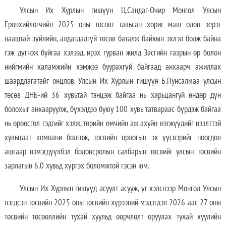
Улсын Их Хурлын гишүүн Ц.Сандаг-Очир Монгол Улсын
Ерөнхийлөгчийн 2025 оны төсөвт тавьсан хориг маш олон эерэг
нааштай зүйлийн, алдагдалгүй төсөв баталж байхын эхлэл болж байна
гэж дүгнэж буйгаа хэлээд, ирэх гурван жилд Засгийн газрын өр болон
нийгмийн халамжийн хэмжээ буурахгүй байгаад анхаарч ажиллах
шаардлагатайг онцлов. Улсын Их Хурлын гишүүн Б.Пунсалмаа улсын
төсөв ДНБ-ий 36 хувьтай тэнцэж байгаа нь харьцангуй өндөр дүн
болохыг анхааруулж, бүхэлдээ буюу 100 хувь татвараас бүрдэж байгаа
нь өрөөсгөл гэдгийг хэлж, төрийн өмчийн аж ахуйн нэгжүүдийг нээлттэй
хувьцаат компани болгож, төсвийн орлогын эх үүсвэрийг ноогдол
ашгаар нэмэгдүүлбэл боловсролын салбарын төсвийг улсын төсвийн
зарлагын 6.0 хувьд хүргэх боломжтой гэсэн юм.
Улсын Их Хурлын гишүүд асуулт асууж, үг хэлснээр Монгол Улсын
нэгдсэн төсвийн 2025 оны төсвийн хүрээний мэдэгдэл 2026-аас 27 оны
төсвийн төсөөллийн тухай хуульд өөрчлөлт оруулах тухай хуулийн