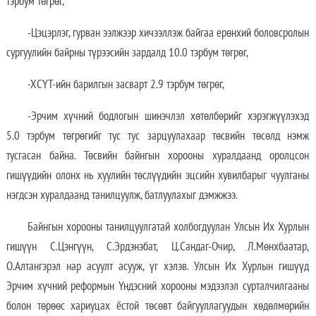
тэрбум төгрөг,
-Цэцэрлэг, гурван ээлжээр хичээллэж байгаа ерөнхий боловсролын
сургуулийн байрны түрээсийн зардалд 10.0 тэрбум төгрөг,
-ХСҮТ-ийн барилгын засварт 2.9 тэрбум төгрөг,
-Эрчим хүчний бодлогын шинэчлэл хөтөлбөрийг хэрэгжүүлэхэд
5.0 тэрбум төгрөгийг тус тус зарцуулахаар төсвийн төсөлд нэмж
тусгасан байна. Төсвийн байнгын хорооны хуралдаанд оролцсон
гишүүдийн олонх нь хуулийн төслүүдийн эцсийн хувилбарыг чуулганы
нэгдсэн хуралдаанд танилцуулж, батлуулахыг дэмжжээ.
Байнгын хорооны танилцуулгатай холбогдуулан Улсын Их Хурлын
гишүүн С.Цэнгүүн, С.Эрдэнэбат, Ц.Сандаг-Очир, Л.Мөнхбаатар,
О.Алтангэрэл нар асуулт асууж, үг хэлэв. Улсын Их Хурлын гишүүд
Эрчим хүчний реформын Үндэсний хорооны мэдээлэл сурталчилгааны
болон төрөөс хариуцах ёстой төсөвт байгууллагуудын хөдөлмөрийн