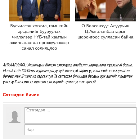
Бүсчилсэн хөгжил, гамшгийн
О.Баасанхүү: Алуурчин
эрсдэлийг бууруулах
Ц.Амгаланбаатарыг
чиглэлээр НҮБ-тай хамтын
шоронгоос сулласан байна
ажиллагаагаа өргөжүүлэхээр
санал солилцлоо
АНХААРУУЛГА: Уншигчдын бичсэн сэтгэгдэлд analiz.mn хариуцлага хүлээхгүй болно.
Манай сайт ХХЗХ-ны журмын дагуу зүй зохисгүй зарим үг, хэллэгийг хязгаарласан
бөгөөд мөн IP хаяг ил гарсан тул Та сэтгэгдэл бичихдээ бусдын эрх ашгийг хүндэтгэн
үзнэ үү. Хэм хэмжээ зөрчсөн сэтгэгдлийг админ устгах эрхтэй.
Сэтгэгдэл бичих