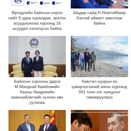
Өргөдлийн байнгын хороо
Шадар сайд Н.Номтойбаяр
нийт 9 удаа хуралдаж, эрхлэх
Хэнтий аймагт ажиллаж
асуудлынхаа хүрээнд 16
байна
асуудал хэлэлцсэн байна
Байнгын хорооны дарга
Хөвсгөл нуурын их
М.Мандхай Камбожийн
цэвэрлэгээний аяны хүрээнд
Хааны Академийн
301 тонн хог хаягдлыг
ерөнхийлөгчийг хүлээн авч
төвлөрүүлжээ
уулзлаа