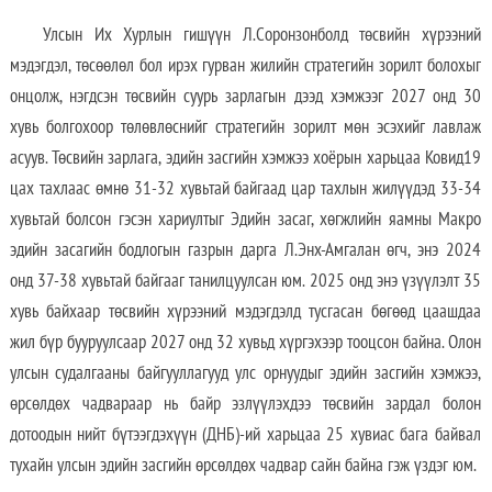
Улсын Их Хурлын гишүүн Л.Соронзонболд төсвийн хүрээний
мэдэгдэл, төсөөлөл бол ирэх гурван жилийн стратегийн зорилт болохыг
онцолж, нэгдсэн төсвийн суурь зарлагын дээд хэмжээг 2027 онд 30
хувь болгохоор төлөвлөснийг стратегийн зорилт мөн эсэхийг лавлаж
асуув. Төсвийн зарлага, эдийн засгийн хэмжээ хоёрын харьцаа Ковид19
цах тахлаас өмнө 31-32 хувьтай байгаад цар тахлын жилүүдэд 33-34
хувьтай болсон гэсэн хариултыг Эдийн засаг, хөгжлийн яамны Макро
эдийн засагийн бодлогын газрын дарга Л.Энх-Амгалан өгч, энэ 2024
онд 37-38 хувьтай байгааг танилцуулсан юм. 2025 онд энэ үзүүлэлт 35
хувь байхаар төсвийн хүрээний мэдэгдэлд тусгасан бөгөөд цаашдаа
жил бүр бууруулсаар 2027 онд 32 хувьд хүргэхээр тооцсон байна. Олон
улсын судалгааны байгууллагууд улс орнуудыг эдийн засгийн хэмжээ,
өрсөлдөх чадвараар нь байр эзлүүлэхдээ төсвийн зардал болон
дотоодын нийт бүтээгдэхүүн (ДНБ)-ий харьцаа 25 хувиас бага байвал
тухайн улсын эдийн засгийн өрсөлдөх чадвар сайн байна гэж үздэг юм.