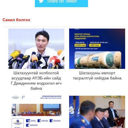
Санал болгох
Шатахуунтай холбоотой
Шатахууны импорт
асуудлаар АҮЭБ-ийн сайд
тасралтгүй хийгдэж байна
Г.Дамдинням мэдээлэл өгч
байна