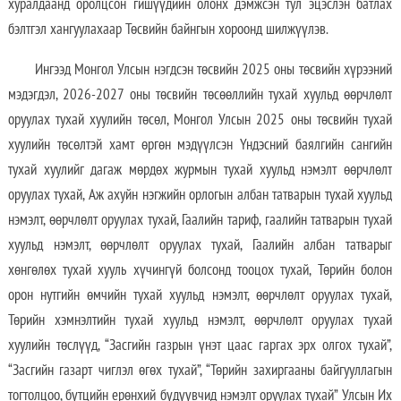
хуралдаанд оролцсон гишүүдийн олонх дэмжсэн тул эцэслэн батлах
бэлтгэл хангуулахаар Төсвийн байнгын хороонд шилжүүлэв.
Ингээд Монгол Улсын нэгдсэн төсвийн 2025 оны төсвийн хүрээний
мэдэгдэл, 2026-2027 оны төсвийн төсөөллийн тухай хуульд өөрчлөлт
оруулах тухай хуулийн төсөл, Монгол Улсын 2025 оны төсвийн тухай
хуулийн төсөлтэй хамт өргөн мэдүүлсэн Үндэсний баялгийн сангийн
тухай хуулийг дагаж мөрдөх журмын тухай хуульд нэмэлт өөрчлөлт
оруулах тухай, Аж ахуйн нэгжийн орлогын албан татварын тухай хуульд
нэмэлт, өөрчлөлт оруулах тухай, Гаалийн тариф, гаалийн татварын тухай
хуульд нэмэлт, өөрчлөлт оруулах тухай, Гаалийн албан татварыг
хөнгөлөх тухай хууль хүчингүй болсонд тооцох тухай, Төрийн болон
орон нутгийн өмчийн тухай хуульд нэмэлт, өөрчлөлт оруулах тухай,
Төрийн хэмнэлтийн тухай хуульд нэмэлт, өөрчлөлт оруулах тухай
хуулийн төслүүд, “Засгийн газрын үнэт цаас гаргах эрх олгох тухай”,
“Засгийн газарт чиглэл өгөх тухай”, “Төрийн захиргааны байгууллагын
тогтолцоо, бүтцийн ерөнхий бүдүүвчид нэмэлт оруулах тухай” Улсын Их