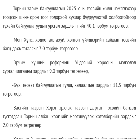
-Төрийн зарим байгууллагын 2025 оны төсвийн жилд нэмэгдэхээр
тооцсон шинэ орон тоог тодорхой хувиар бууруулахтай холбоотойгоор
тухайн байгууллагуудын урсгал зардлыг нийт 40.1 тэрбум төгрөгөөр,
-Мөн Хүнс, хөдөө аж ахуй, хөнгөн үйлдвэрийн сайдын төсвийн
багц дахь татаасыг 3.0 тэрбум төгрөгөөр
-Эрчим хүчний реформын Үндэсний хорооны мэдээлэл
сурталчилгааны зардлыг 9.0 тэрбум төгрөгөөр,
-Бүх төсөвт байгууллагын түлш, халаалтын зардлыг 11.5 тэрбум
төгрөгөөр,
-Засгийн газрын Хэрэг эрхлэх газрын даргын төсвийн багцад
тусгагдсан Төрийн албан хаагчийг мэргэшүүлэх хөтөлбөрийн зардлыг
2.0 тэрбум төгрөгөөр