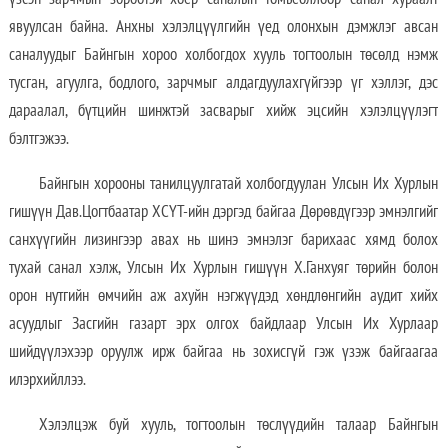
явуулсан байна. Анхны хэлэлцүүлгийн үед олонхын дэмжлэг авсан
саналуудыг Байнгын хороо холбогдох хууль тогтоолын төсөлд нэмж
тусган, агуулга, бодлого, зарчмыг алдагдуулахгүйгээр үг хэллэг, дэс
дараалал, бүтцийн шинжтэй засварыг хийж эцсийн хэлэлцүүлэгт
бэлтгэжээ.
Байнгын хорооны танилцуулгатай холбогдуулан Улсын Их Хурлын
гишүүн Дав.Цогтбаатар ХСҮТ-ийн дэргэд байгаа Дөрөвдүгээр эмнэлгийг
санхүүгийн лизингээр авах нь шинэ эмнэлэг барихаас хямд болох
тухай санал хэлж, Улсын Их Хурлын гишүүн Х.Ганхуяг төрийн болон
орон нутгийн өмчийн аж ахуйн нэгжүүдэд хөндлөнгийн аудит хийх
асуудлыг Засгийн газарт эрх олгох байдлаар Улсын Их Хурлаар
шийдүүлэхээр оруулж ирж байгаа нь зохисгүй гэж үзэж байгаагаа
илэрхийллээ.
Хэлэлцэж буй хууль, тогтоолын төслүүдийн талаар Байнгын