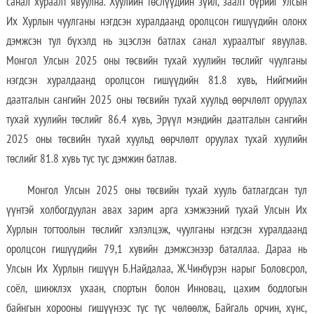
санал хураалт явуулна. Хуулийн төслүүдийн зүйл, заалт бүрийг Улсын
Их Хурлын чуулганы нэгдсэн хуралдаанд оролцсон гишүүдийн олонх
дэмжсэн тул бүхэлд нь эцэслэн батлах санал хураалтыг явуулав.
Монгол Улсын 2025 оны төсвийн тухай хуулийн төслийг чуулганы
нэгдсэн хуралдаанд оролцсон гишүүдийн 81.8 хувь, Нийгмийн
даатгалын сангийн 2025 оны төсвийн тухай хуульд өөрчлөлт оруулах
тухай хуулийн төслийг 86.4 хувь, Эрүүл мэндийн даатгалын сангийн
2025 оны төсвийн тухай хуульд өөрчлөлт оруулах тухай хуулийн
төслийг 81.8 хувь тус тус дэмжин батлав.
Монгол Улсын 2025 оны төсвийн тухай хууль батлагдсан тул
үүнтэй холбогдуулан авах зарим арга хэмжээний тухай Улсын Их
Хурлын тогтоолын төслийг хэлэлцэж, чуулганы нэгдсэн хуралдаанд
оролцсон гишүүдийн 79,1 хувийн дэмжсэнээр баталлаа. Дараа нь
Улсын Их Хурлын гишүүн Б.Найдалаа, Ж.Чинбүрэн нарыг Боловсрол,
соёл, шинжлэх ухаан, спортын болон Инновац, цахим бодлогын
байнгын хорооны гишүүнээс тус тус чөлөөлж, Байгаль орчин, хүнс,