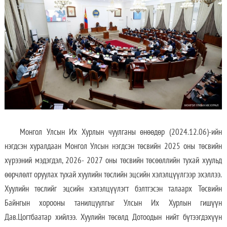
Монгол Улсын Их Хурлын чуулганы өнөөдөр (2024.12.06)-ийн
нэгдсэн хуралдаан Монгол Улсын нэгдсэн төсвийн 2025 оны төсвийн
хүрээний мэдэгдэл, 2026- 2027 оны төсвийн төсөөллийн тухай хуульд
өөрчлөлт оруулах тухай хуулийн төслийн эцсийн хэлэлцүүлгээр эхэллээ.
Хуулийн төслийг эцсийн хэлэлцүүлэгт бэлтгэсэн талаарх Төсвийн
Байнгын хорооны танилцуулгыг Улсын Их Хурлын гишүүн
Дав.Цогтбаатар хийлээ. Хуулийн төсөлд Дотоодын нийт бүтээгдэхүүн