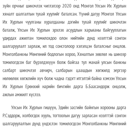
зүйн орчныг шинэчлэх чиглэлээр 2020 онд Монгол Улсын Их Хурлын
хяналт шалгалтын тухай хуулийг баталсан. Үүний дагуу Монгол Улсын
Их Хурлын чуулганы хуралдааны дэгийн тухай хуулийг шинэчлэн
баталж, Улсын Их Хурлын эрхлэх асуудлын харьяаны байгууллагын
удирдах ажилтан томилохдоо олон нийтийн дунд нээлттэй сонгон
шалгаруулалт зарлаж, ил тод сонсголоор хэлэлцэн баталсныг онцлов.
Монголбанкны Мөнгөний бодлогын хороо, Хяналтын зөвлөл нь шинээр
томилогдсон баг бүрэлдэхүүн болж байгаа тул манай улсын банкны
салбарт шинэчлэл авчирч, салбарын цаашдын хөгжилд эергээр
нөлөөлөх хөгжлийн хүч болж чадна гэдэгт итгэлтэй байна хэмээн Улсын
Их Хурлын Ерөнхий нарийн бичгийн дарга Б.Баасандорж онцолж,
ажлын амжилт хүслээ.
Улсын Их Хурлын гишүүн, Эдийн засгийн байнгын хорооны дарга
Р.Сэддорж, холбогдох хууль, тогтоолын дагуу зарласан нээлттэй сонгон
шалгаруулалтын дүнд үндэслэн томилогдсон Монголбанкны Мөнгөний