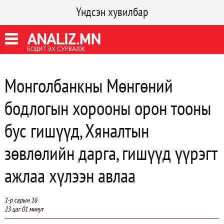
Үндсэн хувилбар
Монголбанкны Мөнгөний
бодлогын хорооны орон тооны
бус гишүүд, Хяналтын
зөвлөлийн дарга, гишүүд үүрэгт
ажлаа хүлээн авлаа
1-р сарын 16
23 цаг 01 минут