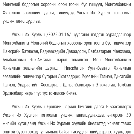
Мөнгөний бодлогын хорооны орон тооны бус гишүүд, Монголбанкны
Хяналтын зөвлөлийн дарга, гишүүдэд Улсын Их Хурлын тогтоолыг
уншиж танилцууллаа.
Улсын Их Хурлын /2025.01.16/ чуулганы нэгдсэн хуралдаанаар
Монголбанкны Мөнгөний бодлогын хорооны орон тооны бус гишүүнээр
Намсрайн Батнасан, Раднаасэдийн Даваадорж, Батбаатарын Мөнхзаяа,
Бямбажавын Энх-Амгалан нарыг томилсон. Мөн Монголбанкны
Хяналтын зөвлөлийн даргад Нинжбатын Ууганбаатар, Хяналтын
зөвлөлийн гишүүнээр Сугарын Лхагвадорж, Гэрэлтийн Тэлмэн, Тунсагийн
Тэлмэн, Ундраагийн Хосжаргал, Данзанбалжирын Энхжаргал, Гомбын
Эрдэнэбаяр нарыг тус тус томилсон билээ.
Улсын Их Хурлын Ерөнхий нарийн бичгийн дарга Б.Баасандорж
Улсын Их Хурлын тогтоолыг уншиж танилцуулахдаа, өнгөрсөн 30
жилийн хугацаанд Улсын Их Хурлын хуулийн биелэлтэд хяналт тавих
онцгой бүрэн эрхэд тулгамдаж байсан асуудлыг шийдвэрлэх, хууль, эрх