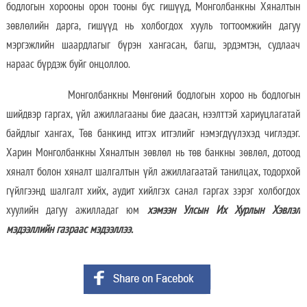
бодлогын хорооны орон тооны бус гишүүд, Монголбанкны Хяналтын
зөвлөлийн дарга, гишүүд нь холбогдох хууль тогтоомжийн дагуу
мэргэжлийн шаардлагыг бүрэн хангасан, багш, эрдэмтэн, судлаач
нараас бүрдэж буйг онцоллоо.
Монголбанкны Мөнгөний бодлогын хороо нь бодлогын
шийдвэр гаргах, үйл ажиллагааны бие даасан, нээлттэй хариуцлагатай
байдлыг хангах, Төв банкинд итгэх итгэлийг нэмэгдүүлэхэд чиглэдэг.
Харин Монголбанкны Хяналтын зөвлөл нь төв банкны зөвлөл, дотоод
хяналт болон хяналт шалгалтын үйл ажиллагаатай танилцах, тодорхой
гүйлгээнд шалгалт хийх, аудит хийлгэх санал гаргах зэрэг холбогдох
хуулийн дагуу ажилладаг юм
хэмээн Улсын Их Хурлын Хэвлэл
мэдээллийн газраас мэдээллээ.