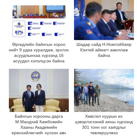
Өргөдлийн байнгын хороо
Шадар сайд Н.Номтойбаяр
нийт 9 удаа хуралдаж, эрхлэх
Хэнтий аймагт ажиллаж
асуудлынхаа хүрээнд 16
байна
асуудал хэлэлцсэн байна
Байнгын хорооны дарга
Хөвсгөл нуурын их
М.Мандхай Камбожийн
цэвэрлэгээний аяны хүрээнд
Хааны Академийн
301 тонн хог хаягдлыг
ерөнхийлөгчийг хүлээн авч
төвлөрүүлжээ