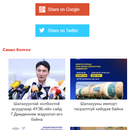
Санал болгох
Шатахуунтай холбоотой
Шатахууны импорт
асуудлаар АҮЭБ-ийн сайд
тасралтгүй хийгдэж байна
Г.Дамдинням мэдээлэл өгч
байна