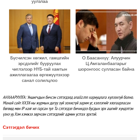
уулзлаа
Бүсчилсэн хөгжил, гамшгийн
О.Баасанхүү: Алуурчин
эрсдэлийг бууруулах
Ц.Амгаланбаатарыг
чиглэлээр НҮБ-тай хамтын
шоронгоос сулласан байна
ажиллагаагаа өргөжүүлэхээр
санал солилцлоо
АНХААРУУЛГА: Уншигчдын бичсэн сэтгэгдэлд analiz.mn хариуцлага хүлээхгүй болно.
Манай сайт ХХЗХ-ны журмын дагуу зүй зохисгүй зарим үг, хэллэгийг хязгаарласан
бөгөөд мөн IP хаяг ил гарсан тул Та сэтгэгдэл бичихдээ бусдын эрх ашгийг хүндэтгэн
үзнэ үү. Хэм хэмжээ зөрчсөн сэтгэгдлийг админ устгах эрхтэй.
Сэтгэгдэл бичих