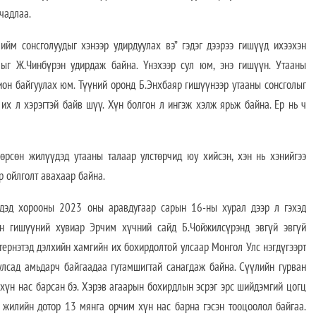
чадлаа.
г ийм сонсголуудыг хэнээр удирдуулах вэ” гэдэг дээрээ гишүүд ихээхэн
лыг Ж.Чинбүрэн удирдаж байна. Үнэхээр сул юм, энэ гишүүн. Утааны
хион байгуулах юм. Түүний оронд Б.Энхбаяр гишүүнээр утааны сонсголыг
их л хэрэгтэй байв шүү. Хүн болгон л ингэж хэлж ярьж байна. Ер нь ч
өрсөн жилүүдэд утааны талаар улстөрчид юу хийсэн, хэн нь хэнийгээ
р ойлголт авахаар байна.
 дэд хорооны 2023 оны аравдугаар сарын 16-ны хурал дээр л гэхэд
н гишүүний хувиар Эрчим хүчний сайд Б.Чойжилсүрэнд эвгүй эвгүй
нтернэтэд дэлхийн хамгийн их бохирдолтой улсаар Монгол Улс нэгдүгээрт
 улсад амьдарч байгаадаа гутамшигтай санагдаж байна. Сүүлийн гурван
 хүн нас барсан бэ. Хэрэв агаарын бохирдлын эсрэг эрс шийдэмгий цогц
 жилийн дотор 13 мянга орчим хүн нас барна гэсэн тооцоолол байгаа.