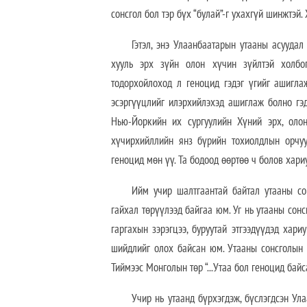
сонсгол бол тэр бүх “булай”-г ухахгүй шинжтэй.
Гэтэл, энэ Улаанбаатарын утааны асууда
хууль эрх зүйн олон хүчин зүйлтэй холбог
тодорхойлоход л геноцид гэдэг үгийг ашиглаж
эсэргүүцлийг илэрхийлэхэд ашиглаж болно гэд
Нью-Йоркийн их сургуулийн Хүний эрх, оло
хүчирхийллийн янз бүрийн тохиолдлын орчуу
геноцид мөн үү. Та бодоод өөртөө ч болов хари
Ийм учир шалтгаантай байтал утааны сон
гайхал төрүүлээд байгаа юм. Уг нь утааны сонс
гаргахын зэрэгцээ, буруутай этгээдүүдэд хар
шийдлийг олох байсан юм. Утааны сонсголын б
Тиймээс Монголын төр “...Утаа бол геноцид бай
Учир нь утаанд бүрхэгдэж, бүслэгдсэн Ул