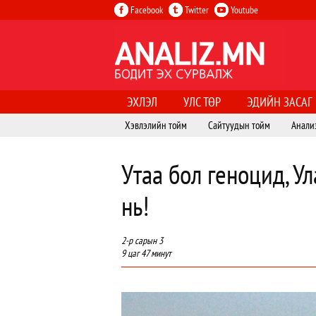
Facebook
Twitter
Youtube
ЭХЛЭЛ
УЛС ТӨР
ЭДИЙН ЗАСАГ
Хэвлэлийн тойм
Сайтуудын тойм
Анали
Утаа бол геноцид, У
нь!
2-р сарын 3
9 цаг 47 минут