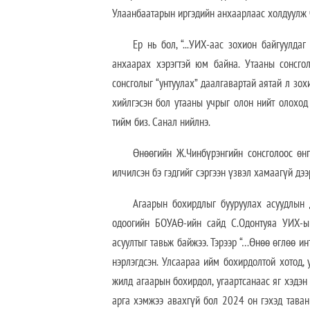
Улаанбаатарын иргэдийн анхаарлаас холдуулж 
Ер нь бол, “...УИХ-аас зохион байгуулда
анхаарах хэрэгтэй юм байна. Утааны сонсго
сонсголыг “унтуулах” даалгавартай аятай л зо
хийлгэсэн бол утааны учрыг олон нийт олоход 
тийм биз. Санал нийлнэ.
Өнөөгийн Ж.Чинбүрэнгийн сонсголоос өнг
илчилсэн бэ гэдгийг сэргээн үзвэл хамаагүй дээ
Агаарын бохирдлыг бууруулах асуудлын
одоогийн БОУАӨ-ийн сайд С.Одонтуяа УИХ-ы
асуултыг тавьж байжээ. Тэрээр “…Өнөө өглөө и
нэрлэгдсэн. Улсаараа ийм бохирдолтой хотод,
жилд агаарын бохирдол, угаартсанаас яг хэдэн
арга хэмжээ авахгүй бол 2024 он гэхэд таван