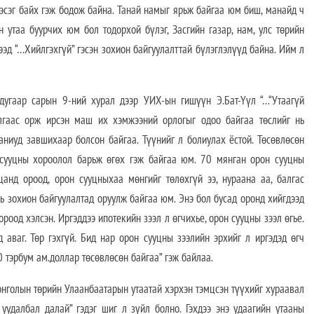
хэсэг байх гэж бодож байна. Танай намыг ярьж байгаа юм биш, манайд ч
 утаа буурчих юм бол тодорхой бүлэг, Засгийн газар, нам, улс төрийн
ээд “…Хийлгэхгүй” гэсэн зохион байгуулалттай бүлэглэлүүд байна. Ийм л
угаар сарын 9-ний хурал дээр УИХ-ын гишүүн Э.Бат-Үүл “…“Утаагүй
ялгаас орж ирсэн маш их хэмжээний орлогыг одоо байгаа төслийг нь
ниуд завшихаар болсон байгаа. Түүнийг л болиулах ёстой. Төсөвлөсөн
 сууцны хороолол барьж өгөх гэж байгаа юм. 70 мянган орон сууцны
цанд ороод, орон сууцныхаа мөнгийг төлөхгүй ээ, нураана аа, балгас
 нь зохион байгуулалтад оруулж байгаа юм. Энэ бол бусад оронд хийгдээд
роод хэлсэн. Иргэддээ ипотекийн зээл л өгчихье, орон сууцны зээл өгье.
 аваг. Төр гэхгүй. Бид нар орон сууцны зээлийн эрхийг л иргэдэд өгч
.0 тэрбум ам.доллар төсөвлөсөн байгаа” гэж байлаа.
онголын төрийн Улаанбаатарын утаатай хэрхэн тэмцсэн түүхийг хураавал
уудалбал далай” гэдэг шиг л зүйл болно. Гэхдээ энэ удаагийн утааны