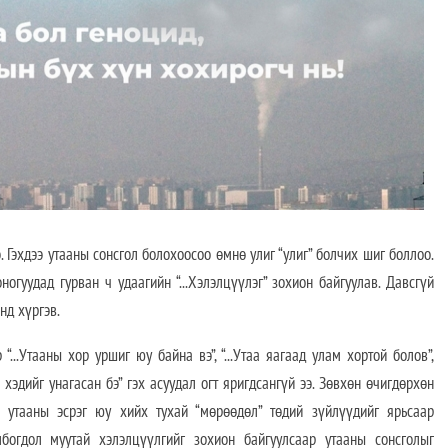
эхдээ утааны сонсгол болохоосоо өмнө улиг “улиг” болчих шиг боллоо.
гуудад гурван ч удаагийн “...Хэлэлцүүлэг” зохион байгуулав. Давсгүй
нд хүргэв.
...Утааны хор уршиг юу байна вэ”, “...Утаа яагаад улам хортой болов”,
 хэдийг унагасан бэ” гэх асуудал огт яригдсангүй ээ. Зөвхөн өчигдөрхөн
 утааны эсрэг юу хийх тухай “мөрөөдөл” төдий зүйлүүдийг ярьсаар
лбогдол муутай хэлэлцүүлгийг зохион байгуулсаар утааны сонсголыг