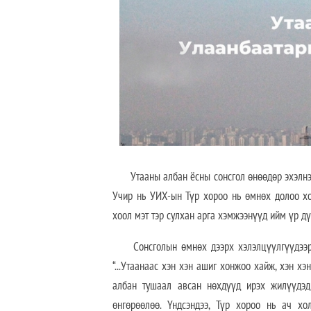
Утааны албан ёсны сонсгол өнөөдөр эхэлнэ. Г
Учир нь УИХ-ын Түр хороо нь өмнөх долоо хоно
хоол мэт тэр сулхан арга хэмжээнүүд ийм үр дү
Сонсголын өмнөх дээрх хэлэлцүүлгүүдээр “
“...Утаанаас хэн хэн ашиг хонжоо хайж, хэн хэн
албан тушаал авсан нөхдүүд ирэх жилүүдэд
өнгөрөөлөө. Үндсэндээ, Түр хороо нь ач хо