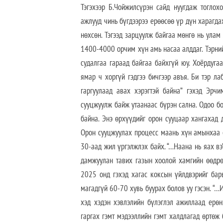
Тэгэхээр Б.Чойжилсүрэн сайд нуугдаж тогло
ажлууд чинь бүгдээрээ ерөөсөө үр дүн харагда
нөхсөн. Тэгээд зарцуулж байгаа мөнгө нь ула
1400-4000 орчим хүн амь насаа алддаг. Тэрний
судалгаа гараад байгаа байхгүй юу. Хоёрдугаа
ямар ч хоргүй гэдгээ бичгээр авъя. Би тэр ла
гаргуулаад авах хэрэгтэй байна” гэхэд Эрч
сууцжуулж байж утаанаас бүрэн сална. Одоо б
байна. Энэ өрхүүдийг орон сууцаар хангахад 
Орон сууцжуулах процесс маань хүн амынхаа өс
30-аад жил үргэлжлэх байх. “…Наана нь яах вэ”
дамжуулан тавих газын хоолой хамгийн өөдрө
2025 онд гэхэд хагас коксын үйлдвэрийг бар
магадгүй 60-70 хувь буурах болов уу гэсэн. “…И
хэд хэдэн хэвлэлийн бүлэглэл ажиллаад ерөн
гаргах гэмт мэдээллийн гэмт халдлагад өртөж 