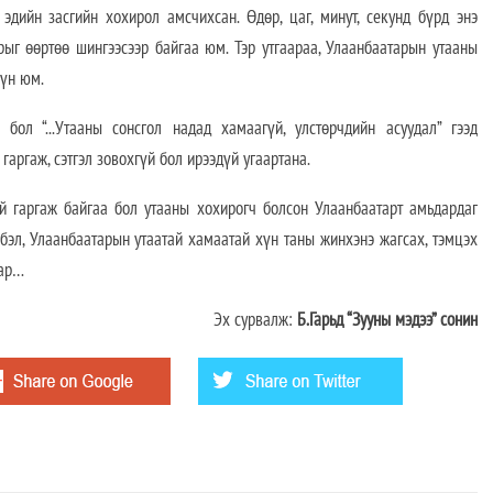
эдийн засгийн хохирол амсчихсан. Өдөр, цаг, минут, секунд бүрд энэ
рыг өөртөө шингээсээр байгаа юм. Тэр утгаараа, Улаанбаатарын утааны
хүн юм.
бол “...Утааны сонсгол надад хамаагүй, улстөрчдийн асуудал” гээд
гаргаж, сэтгэл зовохгүй бол ирээдүй угаартана.
үй гаргаж байгаа бол утааны хохирогч болсон Улаанбаатарт амьдардаг
бэл, Улаанбаатарын утаатай хамаатай хүн таны жинхэнэ жагсах, тэмцэх
сар…
Эх сурвалж:
Б.Гарьд “Зууны мэдээ” сонин