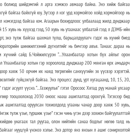
хоо болиод шийдэмгий л арга хэмжээ авмаар байна. Энэ хийж байгаа
хгүй байгаа байхгүй юу. Зүгээр л нэг урд хормойгоо хойд хормойгоор нь
м л нэмэгдээд байгаа юм. Агаарын бохирдлоос улбаалаад жилд дунджаар
 15 хувь нь хүүхэд гээд, 50 хувь нь утаанаас улбаатай гээд л ДЭМБ-ийн
рт, энэ түлж байгаа шахмал түлш, барьцалдуулагч гэдэг нь хүний биед
бораторийн шинжилгээний дүгнэлтийг нь бичгээр авъя. Танаас дараа нь
им хүчний сайд Б.Чойжилсүрэн “…Улаанбаатар хотын бүх айлыг орон
ол Улаанбаатар хотын гэр хороололд дунджаар 200 мянган өрх амьдарч
доор хаяж 50 орчим их наяд төгрөгийн санхүүгийн эх үүсвэр хэрэгтэй.
өлтийг гүйцэхгүй байгаа. Энэ процесс дунд, урт хугацаанд, 10, 15, 20,
 гэдэг асуулт үүснэ. “…Газжуулъя” гэтэл Оросоос Хятад руу манай улсаар
гөөр тооцоолоход 2030 оноос нааш ашиглалтад орохгүй. Тэгэхээр бид
ьж ашиглалтад оруулсан тохиолдолд утааны чанар доор хаяж 50 хувь,
нгэж түлж үзье, туршиж үзье” гэсэн чинь үгэн дээр зохион байгуулалттай
хийдөө унагаах тал руугаа, олон нийтийн санаа бодлыг нөгөө талд нь
байгааг нууцгүй үнэнээ хэлье. Энэ дотор янз янзын л ашиг сонирхолтой