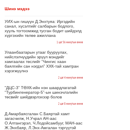
Шинэ мэдээ
УИХ-ын гишүүн Д.Энхтуяа: Иргэдийн
санал, хүсэлтийг салбарын бодлого,
хууль тогтоомжид тусган бодит шийдэлд
хүргэхийн төлөө ажиллана
1 цаг 56 минутын өмнө
Улаанбаатарын утааг бууруулах,
нийслэлчүүдийн эрүүл мэндийг
хамгаалах төслийг “Чингис хаан
баялгийн сан нэгдэл” ХХК-тай хамтран
хэрэгжүүлнэ
2 цаг 4 минутын өмнө
"ДЦС-3” ТӨХК-ийн нэн шаардлагатай
“Турбингенератор-5”-ын шинэчлэлийн
төсвийг шийдвэрлэхээр болов
2 цаг 8 минутын өмнө
Д.Амарбаясгалан С.Баяртай хамт
загасчилж, Н.Учрал АН-аас
О.Алтангэрэл, Ч.Лодойсамбууг, МАН-аас
Ж.Энхбаяр, Л.Энх-Амгалан тэргүүтэй