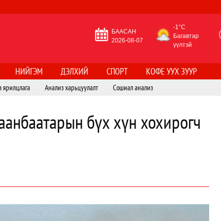
-1°C
БААСАН
Багавтар
2026-08-07
үүлтэй
НИЙГЭМ
ДЭЛХИЙ
СПОРТ
КОФЕ УУХ ЗУУР
з ярилцлага
Анализ харьцуулалт
Сошиал анализ
лаанбаатарын бүх хүн хохирогч