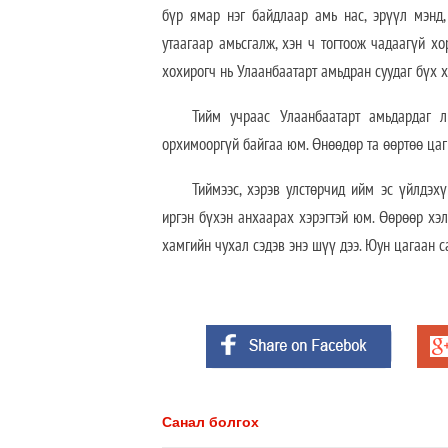
бүр ямар нэг байдлаар амь нас, эрүүл мэнд, 
утаагаар амьсгалж, хэн ч тогтоож чадаагүй хо
хохирогч нь Улаанбаатарт амьдран суудаг бүх 
Тийм учраас Улаанбаатарт амьдардаг л 
орхимооргүй байгаа юм. Өнөөдөр та өөртөө цаг 
Тиймээс, хэрэв улстөрчид ийм эс үйлдэх
иргэн бүхэн анхаарах хэрэгтэй юм. Өөрөөр хэл
хамгийн чухал сэдэв энэ шүү дээ. Юун цагаан 
Санал болгох