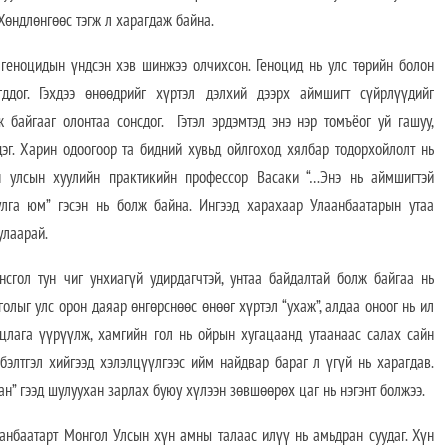
 Хөндлөнгөөс тэгж л харагдаж байна.
л геноцидын үндсэн хэв шинжээ олчихсон. Геноцид нь улс төрийн болон
ддог. Гэхдээ өнөөдрийг хүртэл дэлхий дээрх аймшигт сүйрлүүдийг
 байгааг олонтаа сонсдог. Гэтэл эрдэмтэд энэ нэр томъёог уй гашуу,
эг. Харин одоогоор та бидний хувьд ойлгоход хялбар тодорхойлолт нь
н улсын хуулийн практикийн профессор Васаки “…Энэ нь аймшигтэй
лга юм” гэсэн нь болж байна. Ингээд харахаар Улаанбаатарын утаа
улаарай.
сгол тун чиг унхиагүй удирдагчтэй, унтаа байдалтай болж байгаа нь
голыг улс орон даяар өнгөрснөөс өнөөг хүртэл “ухаж”, алдаа оноог нь ил
иуцлага үүрүүлж, хамгийн гол нь ойрын хугацаанд утаанаас салах сайн
элтгэл хийгээд хэлэлцүүлгээс ийм найдвар бараг л үгүй нь харагдав.
сан” гээд шулуухан зарлах буюу хүлээн зөвшөөрөх цаг нь нэгэнт болжээ.
аанбаатарт Монгол Улсын хүн амны талаас илүү нь амьдран суудаг. Хүн