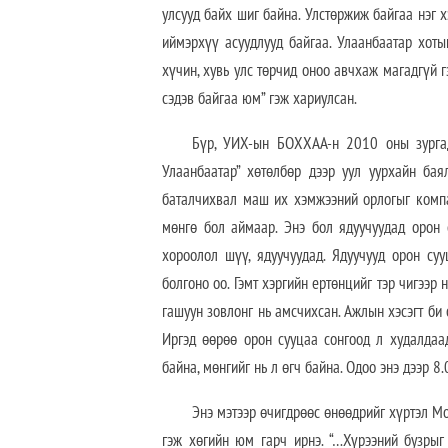
улсууд байх шиг байна. Улстөржиж байгаа нэг 
иймэрхүү асуудлууд байгаа. Улаанбаатар хотын
хүчин, хувь улс төрчид оноо авчхаж магадгүй г
сэдэв байгаа юм” гэж хариулсан.
Бүр, УИХ-ын БОХХАА-н 2010 оны зургад
Улаанбаатар” хөтөлбөр дээр уул уурхайн ба
баталчихвал маш их хэмжээний орлогыг компа
мөнгө бол аймаар. Энэ бол ядуучуудад орон
хороолол шүү, ядуучуудад. Ядуучууд орон суу
болгоно оо. Гэмт хэргийн ертөнцийг тэр чигээр
гашуун зовлонг нь амсчихсан. Ажлын хэсэгт би о
Иргэд өөрөө орон сууцаа сонгоод л худалдаад
байна, мөнгийг нь л өгч байна. Одоо энэ дээр 8
Энэ мэтээр өчигдрөөс өнөөдрийг хүртэл М
гэж хөгийн юм гарч ирнэ. “…Хүрээний бузрыг 