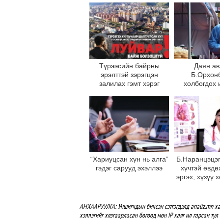
Түрээсийн байрны
Даян ав
эрэлттэй зэрэгцэн
Б.Орхон
залилах гэмт хэрэг
холбогдох 
ихэсдэг
хэргийн т
мэдээл
дэлгэрэнгүй
дээр байр
“Хариуцсан хүн нь алга”
Б.Наранцэцэг
гэдэг сарууд эхэллээ
хүчтэй өвдө
эргэх, хүзүү 
харанхуйл
тэмдэг илэр
хандаа
АНХААРУУЛГА: Уншигчдын бичсэн сэтгэгдэлд analiz.mn ха
хэллэгийг хязгаарласан бөгөөд мөн IP хаяг ил гарсан тул 