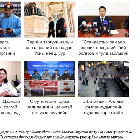
арга
Төрийн тэргүүн нарын
“Стандартын замаар
баярт
хэлэлцээний гол сэдэв:
зорчих нөхцөлийг бий
иргэний
Усны нөөц, уур
болгохын тулд зайлшгүй
алаарх
амьсгалын өөрчлөлт
авто замын төлбөрийг
лийн
нэмэх шаардлага
г шүүх.мн
үүссэн”
шуулжээ
: Цээжээр
Оюу толгойн гэрээг
Э.Батхишиг: Аяллын
х, толгой
залилангийн шинжтэй
компаниудыг сайн
хөших, нүд
гэж үзэн, хуулийн
судалж, гэрээ хийж
ах шинж
байгууллагад хандлаа
явахгүй бол эрсдэл
вэл эмчид
хаана ч байдаг юм
рай
байна
риуцлага хүлээхгүй болно. Манай сайт ХХЗХ-ны журмын дагуу зүй зохисгүй зарим үг,
Та сэтгэгдэл бичихдээ бусдын эрх ашгийг хүндэтгэн үзнэ үү. Хэм хэмжээ зөрчсөн