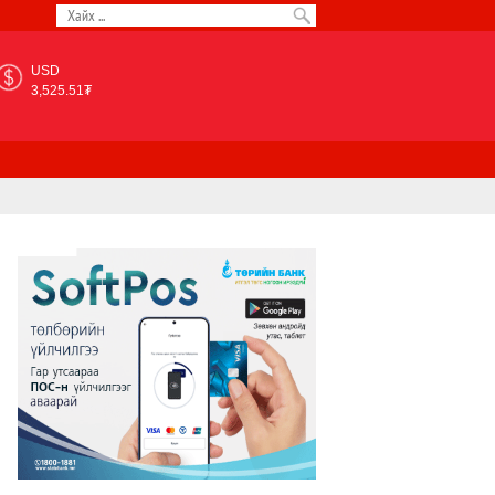
USD
3,525.51₮