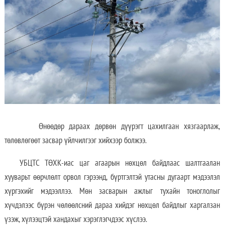
Өнөөдөр дараах дөрвөн дүүрэгт цахилгаан хязгаарлаж,
төлөвлөгөөт засвар үйлчилгээг хийхээр болжээ.
УБЦТС ТӨХК-иас цаг агаарын нөхцөл байдлаас шалтгаалан
хууварьт өөрчлөлт орвол гэрээнд, бүртгэлтэй утасны дугаарт мэдээлэл
хүргэхийг мэдээллээ. Мөн засварын ажлыг тухайн тоноглолыг
хүчдэлээс бүрэн чөлөөлсний дараа хийдэг нөхцөл байдлыг харгалзан
үзэж, хүлээцтэй хандахыг хэрэглэгчдээс хүслээ.