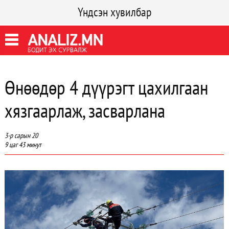
Үндсэн хувилбар
Өнөөдөр 4 дүүрэгт цахилгаан
хязгаарлаж, засварлана
3-р сарын 20
9 цаг 43 минут