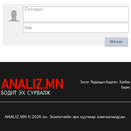
Эхлэл
Редакцын бодлого
Холбоо
барих
ANALIZ.MN © 2026 он. Зохиогчийн эрх хуулиар хамгаалагдсан.