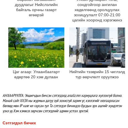
дуудлагыг Нийслэлийн
сондгойгоор ангилан
байгаль орчны газарт
хөдөлгөөнд оролцуулах
өгөөрэй
зохицуулалт 07:00-21:00
цагийн хооронд хэрэгжинэ
Цаг агаар: Улаанбаатарт
Нийтийн тээврийн 15 чиглэлд
өдөртөө 20 хэм дулаан
түр өөрчлөлт оруулжээ
АНХААРУУЛГА: Уншигчдын бичсэн сэтгэгдэлд analiz.mn хариуцлага хүлээхгүй болно.
Манай сайт ХХЗХ-ны журмын дагуу зүй зохисгүй зарим үг, хэллэгийг хязгаарласан
бөгөөд мөн IP хаяг ил гарсан тул Та сэтгэгдэл бичихдээ бусдын эрх ашгийг хүндэтгэн
үзнэ үү. Хэм хэмжээ зөрчсөн сэтгэгдлийг админ устгах эрхтэй.
Сэтгэгдэл бичих