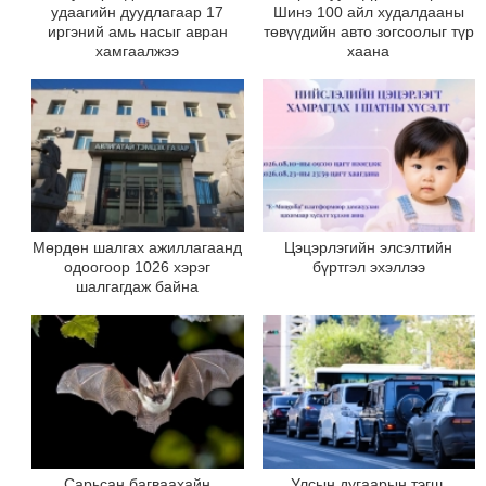
удаагийн дуудлагаар 17
Шинэ 100 айл худалдааны
иргэний амь насыг авран
төвүүдийн авто зогсоолыг түр
хамгаалжээ
хаана
Мөрдөн шалгах ажиллагаанд
Цэцэрлэгийн элсэлтийн
одоогоор 1026 хэрэг
бүртгэл эхэллээ
шалгагдаж байна
Сарьсан багваахайн
Улсын дугаарын тэгш,