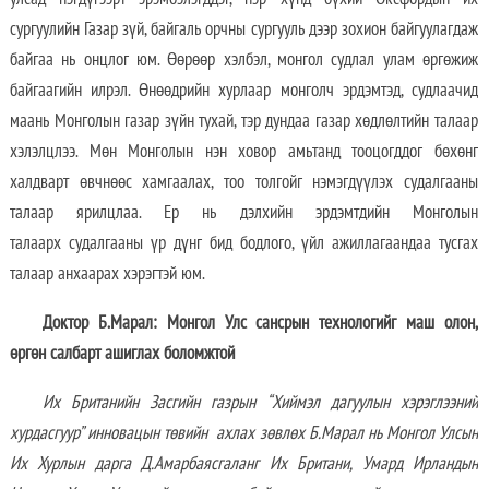
сургуулийн Газар зүй, байгаль орчны сургууль дээр зохион байгуулагдаж
байгаа нь онцлог юм. Өөрөөр хэлбэл, монгол судлал улам өргөжиж
байгаагийн илрэл. Өнөөдрийн хурлаар монголч эрдэмтэд, судлаачид
маань Монголын газар зүйн тухай, тэр дундаа газар хөдлөлтийн талаар
хэлэлцлээ. Мөн Монголын нэн ховор амьтанд тооцогддог бөхөнг
халдварт өвчнөөс хамгаалах, тоо толгойг нэмэгдүүлэх судалгааны
талаар ярилцлаа. Ер нь дэлхийн эрдэмтдийн Монголын
талаарх судалгааны үр дүнг бид бодлого, үйл ажиллагаандаа тусгах
талаар анхаарах хэрэгтэй юм.
Доктор Б.Марал: Монгол Улс сансрын технологийг маш олон,
өргөн салбарт ашиглах боломжтой
Их
Британийн Засгийн газрын “Хиймэл дагуулын хэрэглээний
хурдасгуур” инновацын төвийн ахлах зөвлөх Б.Марал нь Монгол Улсын
Их Хурлын дарга Д.Амарбаясгаланг Их Британи, Умард Ирландын