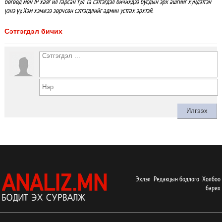
бөгөөд мөн IP хаяг ил гарсан тул Та сэтгэгдэл бичихдээ бусдын эрх ашгийг хүндэтгэн
үзнэ үү. Хэм хэмжээ зөрчсөн сэтгэгдлийг админ устгах эрхтэй.
Сэтгэгдэл бичих
Эхлэл
Редакцын бодлого
Холбоо
барих