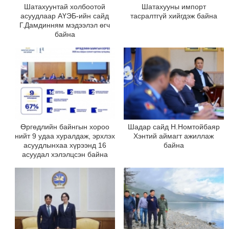
Шатахуунтай холбоотой
Шатахууны импорт
асуудлаар АҮЭБ-ийн сайд
тасралтгүй хийгдэж байна
Г.Дамдинням мэдээлэл өгч
байна
Өргөдлийн байнгын хороо
Шадар сайд Н.Номтойбаяр
нийт 9 удаа хуралдаж, эрхлэх
Хэнтий аймагт ажиллаж
асуудлынхаа хүрээнд 16
байна
асуудал хэлэлцсэн байна