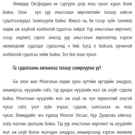
-Өнөөдөр Оксфордын их сургууль дээр маш чухал хурал болж
байна. Олон хүн уур амьсгалын өөрчлөлтийн талаар хийсэн
судалгаануудаа танилцуулж байна. Жишээ нь, би газар зүйн танхимд
хөдөө аж ахуйтай холбоотой судалгаа хийдэг. Уур амьсгалын өөрчлөлт,
газар хөдлөлт, зэрлэг амьтад уур амьсгалын өөрчлөлтөд хэрхэн
нөлөөлдгийг судалдаг судлаачид ч бий. Бүгд л байгаль орчинтой
холбоотой судалгаа хийж байна. Энэ бол маш чухал.
-Та судалгааны ажлынхаа талаар сонирхуулна уу?
-Би олон жил Монголын хөдөө орон нутгийн иргэдийн амьдрал,
амьжиргаа, нүүдлийн соёл, тэр дундаа нүүдлийн мал аж ахуйг судалж
байна. Монголын нүүдлийн мал аж ахуй нь хүн төрөлхтний онцгой
чухал соёл, үнэт зүйл учраас судалж, хамгаалах нь маш
чухал. Өнөөдрийн энэ хуралд Монгол Улсаас, бүр Дундговь аймгаас
хоёр малчин оролцож байна. Тэд уур амьсгалын өөрчлөлт нь нүүдлийн
мал аж ахуй болон малчдын амьдрал, амьжиргаанд хэрхэн нөлөөлж