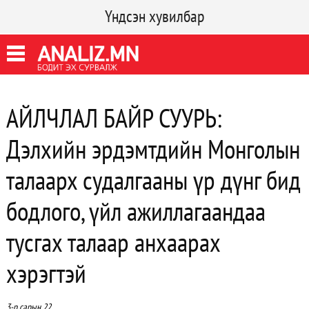
Үндсэн хувилбар
АЙЛЧЛАЛ БАЙР СУУРЬ:
Дэлхийн эрдэмтдийн Монголын
талаарх судалгааны үр дүнг бид
бодлого, үйл ажиллагаандаа
тусгах талаар анхаарах
хэрэгтэй
3-р сарын 22