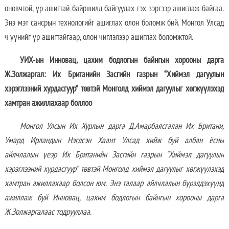
оновчтой, үр ашигтай байршилд байгуулах гэх зэргээр ашиглаж байгаа.
Энэ мэт сансрын технологийг ашиглах олон боломж бий. Монгол Улсад
ч үүнийг үр ашигтайгаар, олон чиглэлээр ашиглах боломжтой.
УИХ-ын Инновац, цахим бодлогын байнгын хорооны дарга
Ж.Золжаргал
: Их
Британийн Засгийн газрын “Хиймэл дагуулын
хэрэглээний хурдасгуур” төвтэй Монголд хиймэл дагуулыг хөгжүүлэхэд
хамтран ажиллахаар боллоо
Монгол Улсын Их Хурлын дарга Д.Амарбаясгалан Их Британи,
Умард Ирландын Нэгдсэн Хаант Улсад хийж буй албан ёсны
айлчлалын
үеэр Их
Британийн Засгийн газрын “Хиймэл дагуулын
хэрэглээний хурдасгуур” төвтэй Монголд хиймэл дагуулыг хөгжүүлэхэд
хамтран ажиллахаар бол
сон юм. Энэ талаар айлчлалын бүрэлдэхүүнд
ажиллаж буй
Инновац, цахим бодлогын байнгын хорооны дарга
Ж.Золжаргал
аас тодрууллаа.