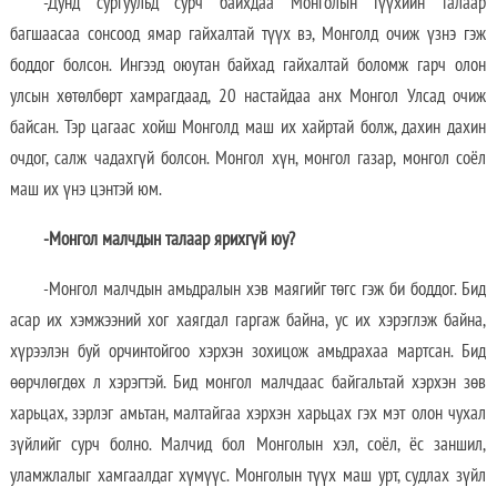
-Дунд сургуульд сурч байхдаа Монголын түүхийн талаар
багшаасаа сонсоод ямар гайхалтай түүх вэ, Монголд очиж үзнэ гэж
боддог болсон. Ингээд оюутан байхад гайхалтай боломж гарч олон
улсын хөтөлбөрт хамрагдаад, 20 настайдаа анх Монгол Улсад очиж
байсан. Тэр цагаас хойш Монголд маш их хайртай болж, дахин дахин
очдог, салж чадахгүй болсон. Монгол хүн, монгол газар, монгол соёл
маш их үнэ цэнтэй юм.
-
Монгол малчдын талаар ярихгүй юу?
-Монгол малчдын амьдралын хэв маягийг төгс гэж би боддог. Бид
асар их хэмжээний хог хаягдал гаргаж байна, ус их хэрэглэж байна,
хүрээлэн буй орчинтойгоо хэрхэн зохицож амьдрахаа мартсан. Бид
өөрчлөгдөх л хэрэгтэй. Бид монгол малчдаас байгальтай хэрхэн зөв
харьцах, зэрлэг амьтан, малтайгаа хэрхэн харьцах гэх мэт олон чухал
зүйлийг сурч болно. Малчид бол Монголын хэл, соёл, ёс заншил,
уламжлалыг хамгаалдаг хүмүүс. Монголын түүх маш урт, судлах зүйл