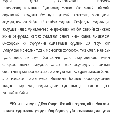
Хурлын дарга Д.Амарбаясгалан тэргүүтэй
төлөөлөгчид танилцлаа. Судлаачид Монгол Улс, манай нийгмийн
өөрчлөлтийн асуудлыг бүс нутаг, дэлхийн хэмжээнд, олон улсын
асуудал, нөхцөл байдалтай холбож судалдаг. Оксфордын судлаачдын
ажлуудыг чанар, үр нөлөөгөөр нь эрэмбэлэх юм бол дэлхийн хэмжээнд
эхний байруудад жагсах судалгааг байнга хийж байна. Жишээлбэл,
Оксфордын их сургуулийн судлаачдын сүүлийн 20 гаруй жил
цуглуулсан Монголын тухай, Монголтой холбоотой, тухайлбал, малчдын
тухай, хөдөө аж ахуйн бэлчээрийн тухай, газар хөдлөлт, түүнийг
сансраас, хиймэл дагуулаас хянах тухай асуудлууд, ан амьтан,
бөхөнгийн тухай гээд мэдээлэл, өгөгдлүүд маш их хуримтлагдсан байна.
Энэ мэдээлэл, өгөгдлүүдээ Монголын бодлого боловсруулагчид,
шийдвэр гаргагчид, судлаачидтай хуваалцахад нээлттэй гэдгээ
илэрхийлж байна.
УИХ-ын гишүүн Д.Бум-Очир: Дэлхийн эрдэмтдийн Монголын
талаарх судалгааны үр дүнг бид бодлого, үйл ажиллагаандаа тусгах