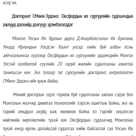
асар их.
Докторант Г.Мөнх-Эрдэнэ: Оксфордын их сургуулийн судлаачдын
ажлууд дэлхийд дээгүүр эрэмбэлэгддэг
Монгол Улсын Их Хурлын дарга Д.Амарбаясгалан Их Британи,
Умард Ирландын Нэгдсэн Хаант улсад хийж буй албан ёсны
айлчлалынхаа хүрээнд Оксфордын их сургуулийн эрдэмтдийн Монгол
Улстай холбоотой сүүлийн 20 гаруй жилийн судалгааны ажилтай
танилцсан юм. Энэ талаар тус сургуулийн докторант, антропологич
Г.Мөнх-Эрдэнэ ийн ярьж байна.
-Миний докторын зэрэг горилж буй судалгааны ажлын сэдэв бол
Монголын малчид дижитал технологийг хэрхэн ашиглаж байна, энэ нь
тэдний амьдрал ахуйд яаж нөлөөлж байна вэ гэдгийг онцолсон
нийгмийн өөрчлөлтийн тухай юм. Оксфордын судлаачид Монголын
тухай ямар өргөн далайцтай судалгаа хийж байгаатай сая Улсын Их