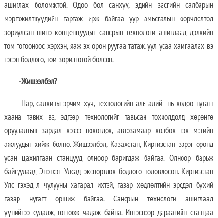
ашиглах боломжтой. Одоо бол санхүү, эдийн засгийн салбарын
мэргэжилтнүүдийн гаргаж ирж байгаа уур амьсгалын өөрчлөлтөд
зориулсан шинэ концепцуудыг сансрын технологи ашиглаад дэлхийн
том тогооноос хэрхэн, яаж эх орон руугаа татаж, уул усаа хамгаалах вэ
гэсэн бодлого, том зорилготой болсон.
-Жишээлбэл?
-Нар, салхины эрчим хүч, технологийн аль алийг нь хөдөө нутагт
хаана тавих вэ, эдгээр технологийг тавьсан тохиолдолд хөрөнгө
оруулалтын зардал хэзээ нөхөгдөх, автозамаар холбох гэх мэтийн
ажлуудыг хийж болно. Жишээлбэл, Казахстан, Киргизстан зэрэг оронд
усан цахилгаан станцууд олноор баригдаж байгаа. Олноор барьж
байгуулаад Энэтхэг Улсад экспортлох бодлого төлөвлөсөн. Киргизстан
Улс гэхэд л чулууны хагарал ихтэй, газар хөдлөлтийн эрсдэл бүхий
газар нутагт оршиж байгаа. Сансрын технологи ашиглаад
үүнийгээ судалж, тогтоож чадаж байна. Ингэснээр дараагийн станцаа