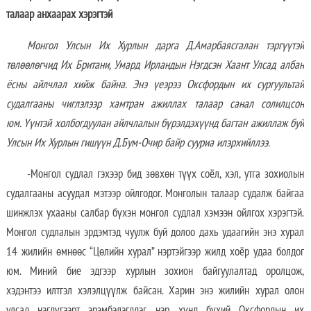
талаар анхаарах хэрэгтэй
Монгол Улсын Их Хурлын дарга Д.Амарбаясгалан тэргүүтэй
төлөөлөгчид Их Британи, Умард Ирландын Нэгдсэн Хаант Улсад албан
ёсны айлчлал хийж байна. Энэ үеэрээ Оксфордын их сургуультай
судалгааны чиглэлээр хамтран ажиллах талаар санал солилцсон
юм.
Үүнтэй холбогдуулан айлчлалын бүрэлдэхүүнд багтан ажиллаж буй
Улсын Их Хурлын гишүүн Д.Бум-Очир байр сууриа илэрхийллээ.
-Монгол судлал гэхээр бид зөвхөн түүх соёл, хэл, утга зохиолын
судалгааны асуудал мэтээр ойлгодог. Монголын талаар судалж байгаа
шинжлэх ухааны салбар бүхэн монгол судлал хэмээн ойлгох хэрэгтэй.
Монгол судлалын эрдэмтэд чуулж буй долоо дахь удаагийн энэ хурал
14 жилийн өмнөөс “Цөлийн хурал” нэртэйгээр жилд хоёр удаа болдог
юм. Миний бие эдгээр хурлын зохион байгуулалтад оролцож,
хэдэнтээ илтгэл хэлэлцүүлж байсан. Харин энэ жилийн хурал олон
улсад нэгдүгээрт эрэмбэлэгддэг, нэр хүнд бүхий Оксфордын их