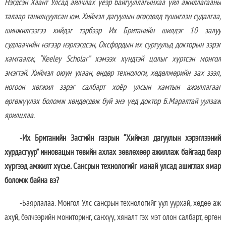
Нэгдсэн Хаант Улсад айлчлах үеэр байгууллагынхаа үйл ажиллагаа
ны
талаар
танилцуулсан юм. Хиймэл дагуулын өгөгдөлд түшиглэн судалгаа,
шинжилгээгээ хийдэг тэрбээр Их Британийн шилдэг 10 залуу
судлаачийн нэгээр нэрлэгдсэн, Оксфордын их сургуульд докторын зэрэг
хамгаалж, “Keeley Scholar” хэмээх хүндтэй цолыг хүртсэн
м
онгол
эмэгтэй. Хиймэл оюун ухаан, өндөр технологи, хөдөлмөрийн зах зээл
,
ногоон хөгжил зэрэг салбарт хоёр улсын хамтын ажиллагааг
өргөжүүлэх боломж хөндөгдөж буй энэ үед доктор Б.Маралтай уулзаж
ярилцлаа.
-
Их
Британийн Засгийн газрын “Хиймэл дагуулын хэрэглээний
хурдасгуур” инновацын төвийн ахлах зөвлөхөөр ажиллаж байгаад баяр
хүргээд амжилт хүсье. Сансрын технологийг манай улсад ашиглах ямар
боломж байна вэ?
-Баярлалаа. Монгол Улс сансрын технологийг уул уурхай, хөдөө аж
ахуй, бэлчээрийн мониторинг, санхүү, хяналт гэх мэт олон салбарт, өргөн