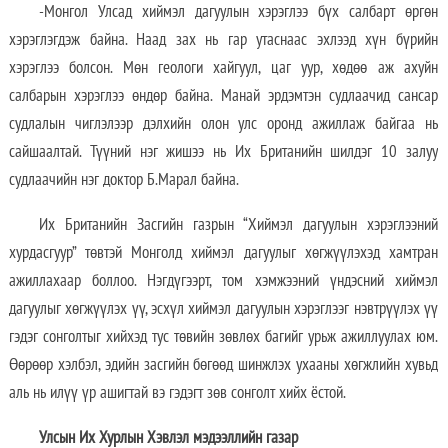
-Монгол Улсад хиймэл дагуулын хэрэглээ бүх салбарт өргөн
хэрэглэгдэж байна. Наад зах нь гар утаснаас эхлээд хүн бүрийн
хэрэглээ болсон. Мөн геологи хайгуул, цаг уур, хөдөө аж ахуйн
салбарын хэрэглээ өндөр байна. Манай эрдэмтэн судлаачид сансар
судлалын чиглэлээр дэлхийн олон улс оронд ажиллаж байгаа нь
сайшаалтай. Түүний нэг жишээ нь Их Британийн шилдэг 10 залуу
судлаачийн нэг доктор Б.Марал байна.
Их Британийн Засгийн газрын “Хиймэл дагуулын хэрэглээний
хурдасгуур” төвтэй Монголд хиймэл дагуулыг хөгжүүлэхэд хамтран
ажиллахаар боллоо. Нэгдүгээрт, том хэмжээний үндэсний хиймэл
дагуулыг хөгжүүлэх үү, эсхүл хиймэл дагуулын хэрэглээг нэвтрүүлэх үү
гэдэг сонголтыг хийхэд тус төвийн зөвлөх багийг урьж ажиллуулах юм.
Өөрөөр хэлбэл, эдийн засгийн бөгөөд шинжлэх ухааны хөгжлийн хувьд
аль нь илүү үр ашигтай вэ гэдэгт зөв сонголт хийх ёстой.
Улсын Их Хурлын Хэвлэл мэдээллийн газар