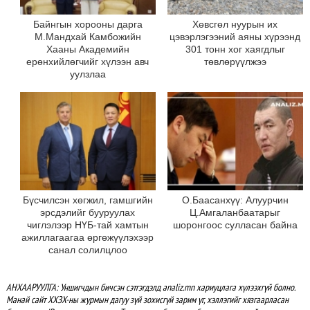
Байнгын хорооны дарга
Хөвсгөл нуурын их
М.Мандхай Камбожийн
цэвэрлэгээний аяны хүрээнд
Хааны Академийн
301 тонн хог хаягдлыг
ерөнхийлөгчийг хүлээн авч
төвлөрүүлжээ
уулзлаа
Бүсчилсэн хөгжил, гамшгийн
О.Баасанхүү: Алуурчин
эрсдэлийг бууруулах
Ц.Амгаланбаатарыг
чиглэлээр НҮБ-тай хамтын
шоронгоос сулласан байна
ажиллагаагаа өргөжүүлэхээр
санал солилцлоо
АНХААРУУЛГА: Уншигчдын бичсэн сэтгэгдэлд analiz.mn хариуцлага хүлээхгүй болно.
Манай сайт ХХЗХ-ны журмын дагуу зүй зохисгүй зарим үг, хэллэгийг хязгаарласан