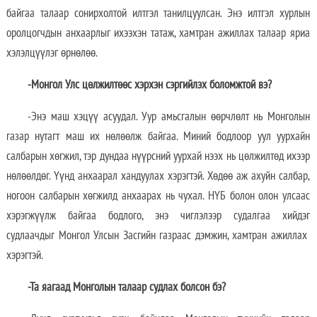
байгаа талаар сонирхолтой илтгэл танилцуулсан. Энэ илтгэл хурлын
оролцогчдын анхаарлыг ихээхэн татаж, хамтран ажиллах талаар яриа
хэлэлцүүлэг өрнөлөө.
-Монгол Улс цөлжилтөөс хэрхэн сэргийлэх боломжтой
в
э?
-Энэ маш хэцүү асуудал. Уур амьсгалын өөрчлөлт нь Монголын
газар нутагт маш их нөлөөлж байгаа. Миний бодлоор уул уурхайн
салбарын хөгжил, тэр дундаа нүүрсний уурхай нээх нь цөлжилтөд ихээр
нөлөөлдөг. Үүнд анхаарал хандуулах хэрэгтэй. Хөдөө аж ахуйн салбар,
ногоон салбарын хөгжилд анхаарах нь чухал. НҮБ болон олон улсаас
хэрэгжүүлж байгаа бодлого, энэ чиглэлээр судалгаа хийдэг
судлаачдыг Монгол Улсын Засгийн газраас дэмжин, хамтран ажиллах
хэрэгтэй.
-Та яагаад Монголын талаар судлах болсон бэ?