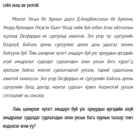
соёл маш их үнэтэй
Монгол Улсын Их Хурлын дарга Д.Амарбаясгалан Их Британи,
Умард Ирландын Нэгдсэн Хаант Улсад хийж буй албан ёсны айлчлалын
хүрээнд Оксфордын их сургуульд ажиллав. Энэ үеэр
тус
сургуулийн
Газарзүй, байгаль орчны сургуулиас
долоо
дахь удаагаа зохион
байгуулж буй “Говь цөлөрхөг нутагт амьдарч буй улс орнуудын иргэдийн
ахуй амьдралыг судалдаг судлаачдын олон улсын бага хурал”-д
оролцож байгаа монгол судлаачидтай уулзаж, тэдний судалгааны
ажилтай танилцсан.
Энэ үеэр
Оксфордын их сургуулийн Байгаль орчны
сургуулийн багш, доктор,
м
онгол судлаач Ариел Ахернтэтэй уулзаж
сэтгэгдлийг нь сонслоо.
-Говь цөлөрхөг нутагт амьдарч буй улс орнуудын иргэдийн ахуй
амьдралыг судалдаг судлаачдын олон улсын бага хурлын талаар товч
мэдээлэл өгнө үү?