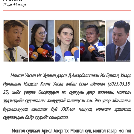
15 цаг 43 минут
Монгол Улсын Их Хурлын дарга Д.Амарбаясгалан Их Британ, Умард
Ирландын Нэгдсэн Хаант Улсад албан ёсны айлчлал (
2025.03.18-
23)
хийх үеэрээ
Оксфордын их сургуул
ь дээр ажиллан, монголч
эрдэмтдийн судалгааны аж
луудтай
танилц
сан юм. Энэ үеэр айлчлалын
бүрэлдэхүүнд ажиллаж буй УИХ-ын гишүүд, монголч эрдэмтэд,
судлаачдын байр суурийг сонирхлоо.
Монгол судлаач Ариел Ахернтэ
: Монгол хүн, монгол газар, монгол