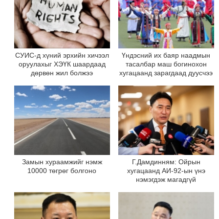
СУИС-д хүний эрхийн хичээл
Үндэсний их баяр наадмын
оруулахыг ХЭҮК шаардаад
тасалбар маш богинохон
дөрвөн жил болжээ
хугацаанд зарагдаад дуусчээ
Замын хураамжийг нэмж
Г.Дамдинням: Ойрын
10000 төгрөг болгоно
хугацаанд АИ-92-ын үнэ
нэмэгдэж магадгүй