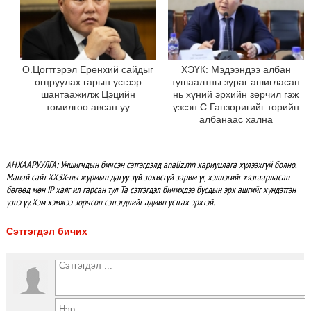
О.Цогтгэрэл Ерөнхий сайдыг
ХЭҮК: Мэдээндээ албан
огцруулах гарын үсгээр
тушаалтны зураг ашигласан
шантаажилж Цэцийн
нь хүний эрхийн зөрчил гэж
томилгоо авсан уу
үзсэн С.Ганзоригийг төрийн
албанаас хална
АНХААРУУЛГА: Уншигчдын бичсэн сэтгэгдэлд analiz.mn хариуцлага хүлээхгүй болно.
Манай сайт ХХЗХ-ны журмын дагуу зүй зохисгүй зарим үг, хэллэгийг хязгаарласан
бөгөөд мөн IP хаяг ил гарсан тул Та сэтгэгдэл бичихдээ бусдын эрх ашгийг хүндэтгэн
үзнэ үү. Хэм хэмжээ зөрчсөн сэтгэгдлийг админ устгах эрхтэй.
Сэтгэгдэл бичих