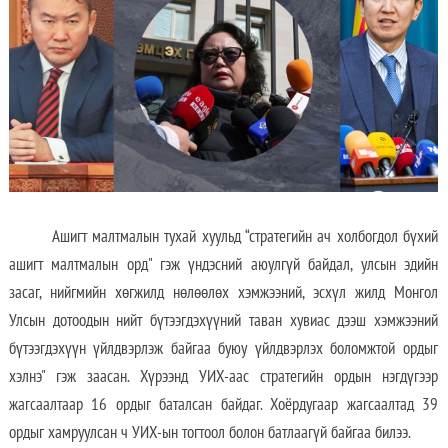
Ашигт малтмалын тухай хуульд “стратегийн ач холбогдол бүхий
ашигт малтмалын орд" гэж үндэсний аюулгүй байдал, улсын эдийн
засаг, нийгмийн хөгжилд нөлөөлөх хэмжээний, эсхүл жилд Монгол
Улсын дотоодын нийт бүтээгдэхүүний таван хувиас дээш хэмжээний
бүтээгдэхүүн үйлдвэрлэж байгаа буюу үйлдвэрлэх боломжтой ордыг
хэлнэ" гэж заасан. Хүрээнд УИХ-аас стратегийн ордын нэгдүгээр
жагсаалтаар 16 ордыг баталсан байдаг. Хоёрдугаар жагсаалтад 39
ордыг хамруулсан ч УИХ-ын тогтоол болон батлаагүй байгаа билээ.