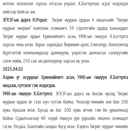
нотлох нотолгоог гартаа атгасан учраас Х.Баттулгын эсрэг мэдэгдэл
хийсээр байгаа аж.
ЗГХЭГ-ын дарга Н.Учрал:
Төгрөг нуурын ордын 4 лицензийг “Төгрөг
нуурын энержи” компани эзэмшигч 39 стратегийн ордод хамаардаг
Төгрөг нуурыг ордыг Ерөнхийлөгч асан, УИХ-ын гишүүн Х.Баттулга
зарсан чинь үнэн. Зарах зарахдаа Виржини арал, Сингапур, Хонгконгод
бүртгэлтэй компаниудаар дамжуулж, үндэстэн дамнасан санхүүгийн
схем хийж, 250 сая ам.доллароор зарсан нь үнэн.
2025.04.02
Харин уг асуудлыг Ерөнхийлөгч асан, УИХ-ын гишүүн Х.Баттулга
няцааж, гүтгэлэг гэж мэдэгдэв.
УИХ-ын гишүүн Х.Баттулга:
ЗГХЭГ-ын дарга нь босож ирээд Төгрөг
нуурын ордоо өг гээл хүн гүтгэж байна. Үнэхээр минийх юм бол 100
хувь буцааж өгье. Бусад нь бас 100 хувь өгчих гэж би уриалмаар
байна. Судалгаагаар 40 гаруй гишүүн уул уурхайн лиценз эзэмшдэг
гэсэн. Улсдаа, Баялгийн сандаа бүгд өгье. Хэрвээ Төгрөг нуурыг минийх