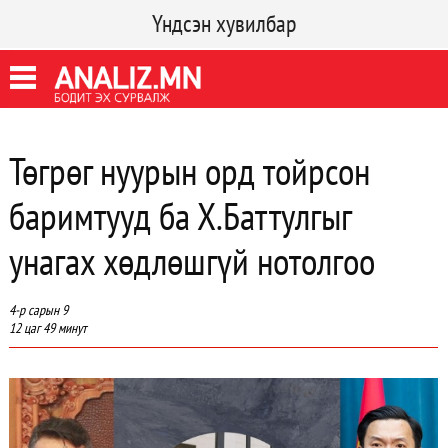
Үндсэн хувилбар
Төгрөг нуурын орд тойрсон
баримтууд ба Х.Баттулгыг
унагах хөдлөшгүй нотолгоо
4-р сарын 9
12 цаг 49 минут