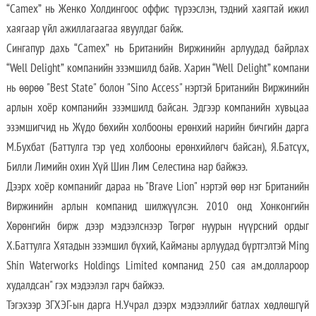
“Camex” нь Женко Холдингоос оффис түрээслэн, тэдний хаягтай ижил
хаягаар үйл ажиллагаагаа явуулдаг байж.
Сингапур дахь “Camex” нь Британийн Виржинийн арлуудад байрлах
“Well Delight” компанийн эзэмшилд байв. Харин “Well Delight” компани
нь өөрөө "Best State" болон "Sino Access" нэртэй Британийн Виржинийн
арлын хоёр компанийн эзэмшилд байсан. Эдгээр компанийн хувьцаа
эзэмшигчид нь Жүдо бөхийн холбооны ерөнхий нарийн бичгийн дарга
М.Бухбат (Баттулга тэр үед холбооны ерөнхийлөгч байсан), Я.Батсүх,
Билли Лимийн охин Хүй Шин Лим Селестина нар байжээ.
Дээрх хоёр компанийг дараа нь "Brave Lion" нэртэй өөр нэг Британийн
Виржинийн арлын компанид шилжүүлсэн. 2010 онд Хонконгийн
Хөрөнгийн бирж дээр мэдээлснээр Төгрөг нуурын нүүрсний ордыг
Х.Баттулга Хятадын эзэмшил бүхий, Кайманы арлуудад бүртгэлтэй Ming
Shin Waterworks Holdings Limited компанид 250 сая ам.доллароор
худалдсан" гэх мэдээлэл гарч байжээ.
Тэгэхээр ЗГХЭГ-ын дарга Н.Учрал дээрх мэдээллийг батлах хөдлөшгүй