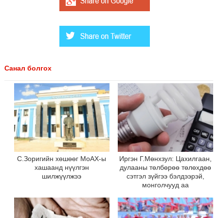
Санал болгох
С.Зоригийн хөшөөг МоАХ-ы
Иргэн Г.Мөнхзул: Цахилгаан,
хашаанд нүүлгэн
дулааны төлбөрөө төлөхдөө
шилжүүлжээ
сэтгэл зүйгээ бэлдээрэй,
монголчууд аа