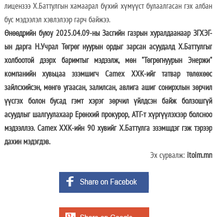
лицензээ Х.Баттулгын хамаарал бүхий хүмүүст булаалгасан гэх албан
бус мэдээлэл хэвлэлээр гарч байжээ.
Өнөөдрийн буюу 2025.04.09-ны Засгийн газрын хуралдаанаар ЗГХЭГ-
ын дарга Н.Учрал Төгрөг нуурын ордыг зарсан асуудалд Х.Баттулгыг
холбоотой дээрх баримтыг мэдээлж, мөн "Төгрөгнуурын Энержи"
компанийн хувьцаа эзэмшигч Camex ХХК-ийг татвар төлөхөөс
зайлсхийсэн, мөнгө угаасан, залилсан, авлига ашиг сонирхлын зөрчил
үүсгэх болон бусад гэмт хэрэг зөрчил үйлдсэн байж болзошгүй
асуудлыг шалгуулахаар Ерөнхий прокурор, АТГ-т хүргүүлэхээр болсноо
мэдээллээ. Camex ХХК-ийн 90 хувийг Х.Баттулга эзэмшдэг гэж тэрээр
дахин мэдэгдэв.
Эх сурвалж:
itoim.mn