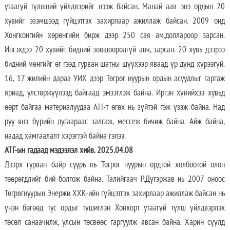
утаагүй түлшний үйлдвэрийг нээж байсан. Манай аав энэ ордын 20
хувийг эзэмшээд гүйцэтгэх захирлаар ажиллаж байсан. 2009 онд
Хонгконгийн хөрөнгийн бирж дээр 250 сая ам.доллароор зарсан.
Ингэхдээ 20 хувийг бидний зөвшөөрөлгүй авч, зарсан. 20 хувь дээрээ
бидний мөнгийг өг гээд гурван шатны шүүхээр яваад үр дүнд хүрээгүй.
16, 17 жилийн дараа УИХ дээр Төгрөг нуурын ордын асуудлыг гаргаж
яриад, улстөржүүлээд байгаад эмзэглэж байна. Иргэн хүнийхээ хувьд
өөрт байгаа материалуудаа АТГ-т өгөх нь зүйтэй гэж үзэж байна. Над
руу янз бүрийн дугаараас залгаж, мессеж бичиж байна. Айж байна,
надад хамгаалалт хэрэгтэй байна гэлээ.
АТГ-ын гадаад мэдээлэл хийв. 2025.04.08
Дээрх гурван байр суурь нь Төгрөг нуурын ордтой холбоотой олон
төөрөгдлийг бий болгож байна. Талийгаач Р.Дүгэржав нь 2007 оноос
Төгрөгнуурын Энержи ХХК-ийн гүйцэтгэх захирлаар ажиллаж байсан нь
үнэн бөгөөд тус ордыг түшиглэн Хонхорт утаагүй түлш үйлдвэрлэх
төсөл санаачилж, улсын төсвөөс гаргуулж явсан байна. Харин сүүлд