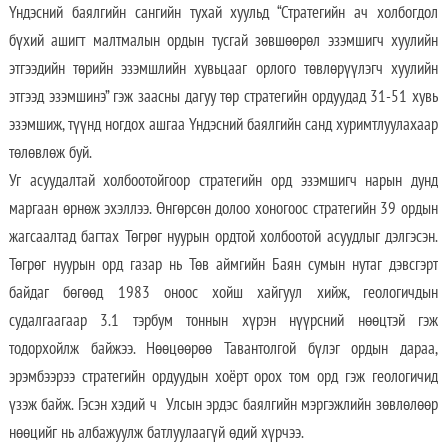
Үндэсний баялгийн сангийн тухай хуульд “Стратегийн ач холбогдол
бүхий ашигт малтмалын ордын тусгай зөвшөөрөл эзэмшигч хуулийн
этгээдийн төрийн эзэмшлийн хувьцааг орлого төвлөрүүлэгч хуулийн
этгээд эзэмшинэ” гэж заасны дагуу төр стратегийн ордуудад 31-51 хувь
эзэмшиж, түүнд ногдох ашгаа Үндэсний баялгийн санд хуримтлуулахаар
төлөвлөж буй.
Уг асуудалтай холбоотойгоор стратегийн орд эзэмшигч нарын дунд
маргаан өрнөж эхэллээ. Өнгөрсөн долоо хоногоос стратегийн 39 ордын
жагсаалтад багтах Төгрөг нуурын ордтой холбоотой асуудлыг дэлгэсэн.
Төгрөг нуурын орд газар нь Төв аймгийн Баян сумын нутаг дэвсгэрт
байдаг бөгөөд 1983 оноос хойш хайгуул хийж, геологичдын
судалгаагаар 3.1 тэрбум тоннын хүрэн нүүрсний нөөцтэй гэж
тодорхойлж байжээ. Нөөцөөрөө Тавантолгой бүлэг ордын дараа,
эрэмбээрээ стратегийн ордуудын хоёрт орох том орд гэж геологичид
үзэж байж. Гэсэн хэдий ч Улсын эрдэс баялгийн мэргэжлийн зөвлөлөөр
нөөцийг нь албажуулж батлуулаагүй өдий хүрчээ.