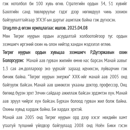
гэж нотолбол би 100 хувь өгнө. Стратегийн ордын 34, 51 хувийг
Баялгийн санд төвлөрүүлье гэдэг дээр нөгөөдүүл чинь зохион
байгуулалттайгаар ЗГХЭГ-ын даргыг ашиглаж байна гэж дүгнэсэн.
Urug.mn-д өгсөн ярилцлагаас ишлэв. 2025.04.08
Мөн Төгрөг нуурын ордын асуудалтай холбоотойгоор тус ордын
эзэмшигч иргэний охин нь олон нийтэд хандан мэдээлэл өглөө.
Төгрөг нуурын ордын хувьцаа эзэмшигч Р.Дүгэржавын охин
Болорсүрэн:
Манай аав гурван жилийн өмнө нас барсан. Манай аавыг
1.3 сая ам.доллароор энэ уурхайг зараад идчихсэн, луйварчин гэж
бичиж байна. “Төгрөг нуурын энержи” ХХК-ийг манай аав 2005 онд
байгуулж байсан. Манай аав шинжлэх ухааны доктор, профессор, Онц
бөгөөд бүрэн эрхт Элчин сайдаар ажиллаж байсан эрдэмтэн хүн. Манай
аав эрүүл чийрэг хүн байсан. Бурхан болоод гурван жил болж байна.
Охины хувьд хардаж байна. Би хардах эрхтэй.
Манай аав 2005 онд Төгрөг нуурын орд дээр хэсэг нөхдийн хамт
утаагүй түлшний үйлдвэр байгуулаад 2008 онд Ноён Бики гэсэн