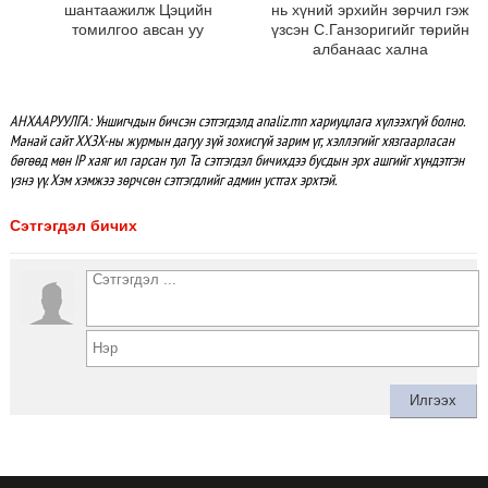
шантаажилж Цэцийн
нь хүний эрхийн зөрчил гэж
томилгоо авсан уу
үзсэн С.Ганзоригийг төрийн
албанаас хална
АНХААРУУЛГА: Уншигчдын бичсэн сэтгэгдэлд analiz.mn хариуцлага хүлээхгүй болно.
Манай сайт ХХЗХ-ны журмын дагуу зүй зохисгүй зарим үг, хэллэгийг хязгаарласан
бөгөөд мөн IP хаяг ил гарсан тул Та сэтгэгдэл бичихдээ бусдын эрх ашгийг хүндэтгэн
үзнэ үү. Хэм хэмжээ зөрчсөн сэтгэгдлийг админ устгах эрхтэй.
Сэтгэгдэл бичих