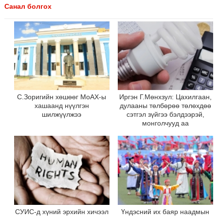
Санал болгох
С.Зоригийн хөшөөг МоАХ-ы
Иргэн Г.Мөнхзул: Цахилгаан,
хашаанд нүүлгэн
дулааны төлбөрөө төлөхдөө
шилжүүлжээ
сэтгэл зүйгээ бэлдээрэй,
монголчууд аа
СУИС-д хүний эрхийн хичээл
Үндэсний их баяр наадмын