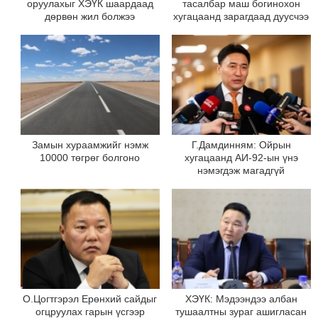
оруулахыг ХЭҮК шаардаад
тасалбар маш богинохон
дөрвөн жил болжээ
хугацаанд зарагдаад дуусчээ
Замын хураамжийг нэмж
Г.Дамдинням: Ойрын
10000 төгрөг болгоно
хугацаанд АИ-92-ын үнэ
нэмэгдэж магадгүй
О.Цогтгэрэл Ерөнхий сайдыг
ХЭҮК: Мэдээндээ албан
огцруулах гарын үсгээр
тушаалтны зураг ашигласан