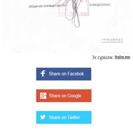
Эх сурвалж:
itoim.mn