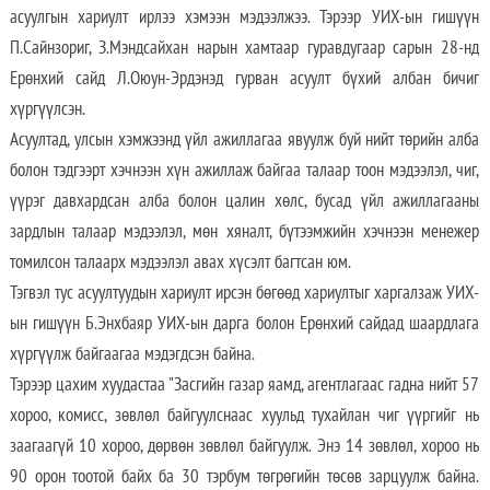
асуулгын хариулт ирлээ хэмээн мэдээлжээ. Тэрээр УИХ-ын гишүүн
П.Сайнзориг, З.Мэндсайхан нарын хамтаар гуравдугаар сарын 28-нд
Ерөнхий сайд Л.Оюун-Эрдэнэд гурван асуулт бүхий албан бичиг
хүргүүлсэн.
Асуултад, улсын хэмжээнд үйл ажиллагаа явуулж буй нийт төрийн алба
болон тэдгээрт хэчнээн хүн ажиллаж байгаа талаар тоон мэдээлэл, чиг,
үүрэг давхардсан алба болон цалин хөлс, бусад үйл ажиллагааны
зардлын талаар мэдээлэл, мөн хяналт, бүтээмжийн хэчнээн менежер
томилсон талаарх мэдээлэл авах хүсэлт багтсан юм.
Тэгвэл тус асуултуудын хариулт ирсэн бөгөөд хариултыг харгалзаж УИХ-
ын гишүүн Б.Энхбаяр УИХ-ын дарга болон Ерөнхий сайдад шаардлага
хүргүүлж байгаагаа мэдэгдсэн байна.
Тэрээр цахим хуудастаа "Засгийн газар яамд, агентлагаас гадна нийт 57
хороо, комисс, зөвлөл байгуулснаас хуульд тухайлан чиг үүргийг нь
заагаагүй 10 хороо, дөрвөн зөвлөл байгуулж. Энэ 14 зөвлөл, хороо нь
90 орон тоотой байх ба 30 тэрбум төгрөгийн төсөв зарцуулж байна.