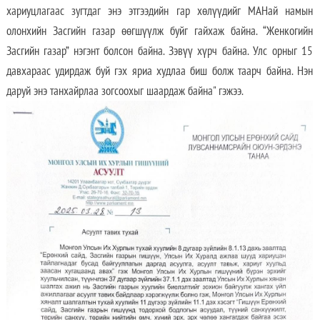
хариуцлагаас зугтдаг энэ этгээдийн гар хөлүүдийг МАНай намын
олонхийн Засгийн газар өөгшүүлж буйг гайхаж байна. “Женкогийн
Засгийн газар” нэгэнт болсон байна. Зэвүү хүрч байна. Улс орныг 15
давхараас удирдаж буй гэх яриа худлаа биш болж таарч байна. Нэн
даруй энэ танхайрлаа зогсоохыг шаардаж байна" гэжээ.