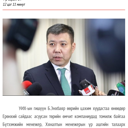
12 цаг 11 минут
УИХ-ын гишүүн Б.Энхбаяр өөрийн цахим хуудастаа өнөөдөр
Ерөнхий сайдаас асуусан төрийн өмчит компаниудад томилж байгаа
Бүтээмжийн менежер, Хяналтын менежерын үр ашгийн талаарх