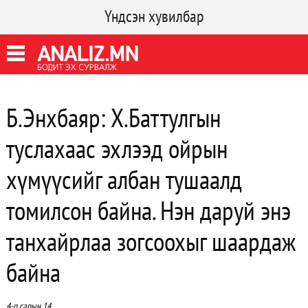
Үндсэн хувилбар
Б.Энхбаяр: Х.Баттулгын
туслахаас эхлээд ойрын
хүмүүсийг албан тушаалд
томилсон байна. Нэн даруй энэ
танхайрлаа зогсоохыг шаардаж
байна
4-р сарын 14