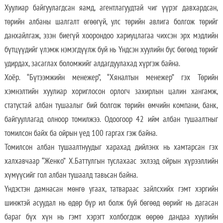
Хуулиар байгуулагдсан яамд, агентлагуудтай чиг үүрэг давхардсан,
төрийн албаны шалгалт өгөөгүй, улс төрийн авлига болгож төрийг
данхайлгаж, эзэн биегүй хоорондоо хариуцлагаа чихсэн эрх мэдлийн
бүтцүүдийг үлэмж нэмэгдүүлж буй нь Үндсэн хуулийн бус бөгөөд төрийг
удирдах, засаглах боломжийг алдагдуулахад хүргэж байна.
Хоёр. “Бүтээмжийн менежер”, “Хяналтын менежер” гэх Төрийн
хэмнэлтийн хуулиар хориглосон орлогч захирлын цалин хангамж,
статустай албан тушаалыг бий болгож төрийн өмчийн компани, банк,
байгууллагад олноор томилжээ. Одоогоор 42 ийм албан тушаалтныг
томилсон байх ба ойрын үед 100 гаргах гэж байна.
Томилсон албан тушаалтнуудыг харахад дийлэнх нь хамтарсан гэх
халхавчаар “Женко” Х.Баттулгын туслахаас эхлээд ойрын хүрээллийн
хүмүүсийг гол албан тушаалд тавьсан байна.
Үндэстэн дамнасан мөнгө угаах, татвараас зайлсхийх гэмт хэргийн
шинжтэй асуудал нь өдөр бүр ил болж буй бөгөөд өөрийг нь дагасан
бараг бүх хүн нь гэмт хэрэгт холбогдож өөрөө дандаа хуулийн