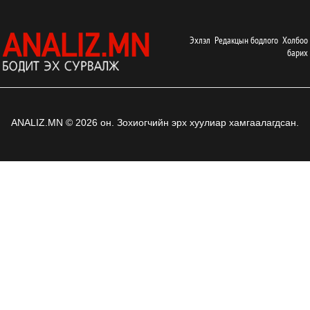
Эхлэл
Редакцын бодлого
Холбоо
барих
ANALIZ.MN © 2026 он. Зохиогчийн эрх хуулиар хамгаалагдсан.