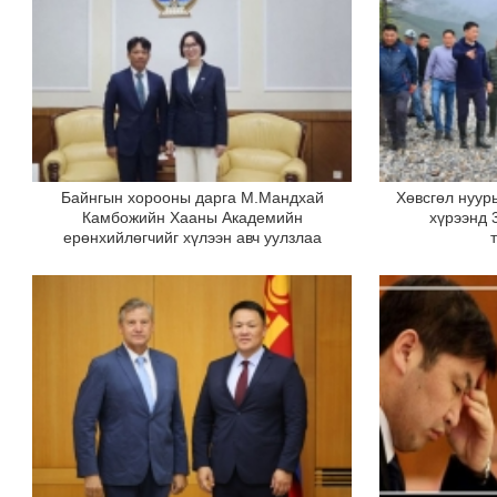
Байнгын хорооны дарга М.Мандхай
Хөвсгөл нуур
Камбожийн Хааны Академийн
хүрээнд 
ерөнхийлөгчийг хүлээн авч уулзлаа