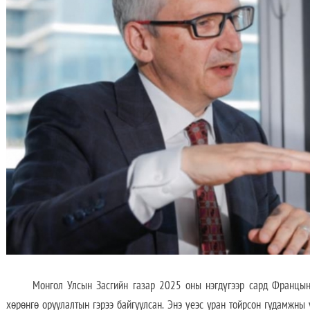
Монгол Улсын Засгийн газар 2025 оны нэгдүгээр сард Францын 
хөрөнгө оруулалтын гэрээ байгуулсан. Энэ үеэс уран тойрсон гудамжны