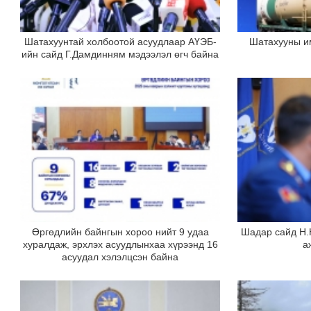
Шатахуунтай холбоотой асуудлаар АҮЭБ-
Шатахууны им
ийн сайд Г.Дамдинням мэдээлэл өгч байна
Өргөдлийн байнгын хороо нийт 9 удаа
Шадар сайд Н.
хуралдаж, эрхлэх асуудлынхаа хүрээнд 16
а
асуудал хэлэлцсэн байна