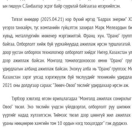
ын гишүүн С.Ганбаатар эсрэг байр суурьтай байгаагаа илэрхийлсэн.
Тэгвэл өнөөдөр (2025.04.21) нэр бүхий иргэд "Бадрах энержи" Х
үеэрээ танхайрч, тус компанийн гүйцэтгэх захирал Марк Мелеардын 
хувьд, металлургийн инженер мэргэжилтэй. Франц хүн. "Орано" гру
байгаа. Олборлолт хийж буй уурхайнуудад ажиллаж ирсэн туршлагатай. 
доор уусган олборлох технологиор олборлолт хийдэг Нигер, Казахстан у
дээр ажиллаж байсан. Монголд томилогдохоосоо өмнө "Орано" гру
удирдлагын албанд ажиллаж байсан. Энэхүү алба нь "Орано" группээс Мон
Казахстан зэрэг улсад хэрэгжүүлж буй төслүүдийг техникийн удирдл
2021 оны долдугаар сараас "Зөөвч-Овоо" төслийг удирдахаар ирсэн аж.
Тэрбээр хэвлэлд өгсөн ярилцлагадаа "Монголд ажиллах сонирхлыг 
Овоо" төсөл. Энэ төслийн үндсэн үйлдвэрлэл, олборлолт руу шилжих
үүргийг надад хүлээлгэсэн. Тиймээс төсөл дээр цөөнгүй жил ажиллах
ураны нөөцөөрөө хамгийн том 10 ордын нэгд тооцогддог" гэж дурджээ.