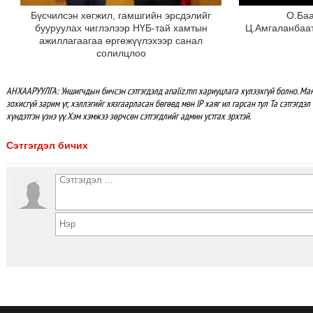
Бүсчилсэн хөгжил, гамшгийн эрсдэлийг
О.Баа
бууруулах чиглэлээр НҮБ-тай хамтын
Ц.Амгаланбаа
ажиллагаагаа өргөжүүлэхээр санал
солилцлоо
АНХААРУУЛГА: Уншигчдын бичсэн сэтгэгдэлд analiz.mn хариуцлага хүлээхгүй болно. Ма
зохисгүй зарим үг, хэллэгийг хязгаарласан бөгөөд мөн IP хаяг ил гарсан тул Та сэтгэгдэ
хүндэтгэн үзнэ үү. Хэм хэмжээ зөрчсөн сэтгэгдлийг админ устгах эрхтэй.
Сэтгэгдэл бичих