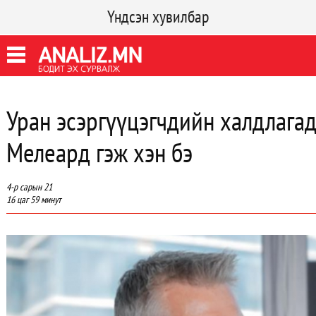
Үндсэн хувилбар
Уран эсэргүүцэгчдийн халдлага
Мелеард гэж хэн бэ
4-р сарын 21
16 цаг 59 минут