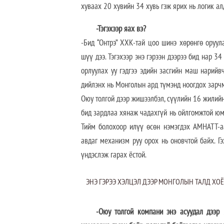
хуваах 20 хувийн 34 хувь гэж ярих нь логик а
-Тэгэхээр яах вэ?
-Бид “Онтрэ” ХХК-тай цоо шинэ хөрөнгө оруул
шүү дээ. Тэгэхээр энэ гэрээн дээрээ бид нар 
орлуулах уу гэдгээ эдийн засгийн маш нарийв
дийлэнх нь Монголын ард түмэнд ноогдох зарч
Оюу толгой дээр жишээлбэл, сүүлийн 16 жилийн
бид зардлаа хянаж чадахгүй нь ойлгомжтой юм 
Тийм болохоор илүү өсөн нэмэгдэх АМНАТТ-аа
авдаг механизм руу орох нь оновчтой байх. Г
үндэслэж гарах ёстой.
ЭНЭ ГЭРЭЭ ХЭЛЦЭЛ ДЭЭР МОНГОЛЫН ТАЛД ХОЁ
-Оюу толгой компани энэ асуудал дээр 