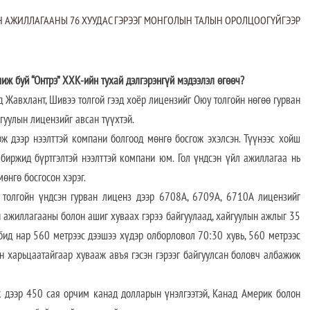
Н АЖИЛЛАГААНЫ 76 ХУУДАС ГЭРЭЭГ МОНГОЛЫН ТАЛЫН ОРОЛЦООГҮЙГЭЭР
иж буй “Онтрэ” ХХК-ийн тухай дэлгэрэнгүй мэдээлэл өгөөч?
нд Жавхлант, Шивээ толгой гээд хоёр лицензийг Оюу толгойн нөгөө гурван
гуулын лицензийг авсан түүхтэй.
ж дээр нээлттэй компани болгоод мөнгө босгож эхэлсэн. Түүнээс хойш
биржид бүртгэлтэй нээлттэй компани юм. Гол үндсэн үйл ажиллагаа нь
мөнгө босгосон хэрэг.
 толгойн үндсэн гурван лиценз дээр 6708A, 6709A, 6710A лицензийг
 ажиллагааны болон ашиг хуваах гэрээ байгуулаад, хайгуулын ажлыг 35
бид нар 560 метрээс дээшээ хүдэр олборловол 70:30 хувь, 560 метрээс
 харьцаатайгаар хувааж авъя гэсэн гэрээг байгуулсан боловч албажиж
 дээр 450 сая орчим канад долларын үнэлгээтэй, Канад Америк болон