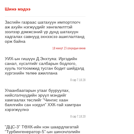
Шинэ мэдээ
Засгийн газраас шатахуун импортлогч
аж ахуйн нэгжүүдийг хөнгөлөлттэй
зээлээр дэмжсэний үр дүнд шатахуун
хадгалах савнууд эхнээсээ ашиглалтанд
орж байна
18 минут 23 секундын өмнө
УИХ-ын гишүүн Д.Энхтуяа: Иргэдийн
санал, хүсэлтийг салбарын бодлого,
хууль тогтоомжид тусган бодит шийдэлд
хүргэхийн төлөө ажиллана
8 сар 7. 18:28
Улаанбаатарын утааг бууруулах,
нийслэлчүүдийн эрүүл мэндийг
хамгаалах төслийг “Чингис хаан
баялгийн сан нэгдэл” ХХК-тай хамтран
хэрэгжүүлнэ
8 сар 7. 18:20
"ДЦС-3” ТӨХК-ийн нэн шаардлагатай
“Турбингенератор-5”-ын шинэчлэлийн