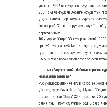
уншсан ч 2009 оны хөрөнгө оруулалтын гэрээн
2009 онд байгуулсан Хөрөнгө оруулалтын гэр
үндсэн лиценз дээр хамрах хүрээгээ тодорхо
зөвшөөрөл”, “Хөрөнгө оруулагч талууд” төдийгү
хүрээнд хийсэн.
Тийм учраас “Онтрэ” ХХК хоёр лицензийг 2009
эрх зүйн үндэслэлгүй. Ганц Х лицензээр дурдса
гурван лиценз шигээ эрх зүйн хувьд хамаара
Засгийн газар болон албан ёсоор олгосон тусг
-Аж үйлдвэржилтийн байнгын хорооны хура
мэдээлэлтэй байна вэ?
-Аж үйлдвэржилтийн байнгын хороо 14 хоногий
үйлдвэр, эрдэс баялгийн сайд Ц.Туваан “Оюуто
гэрээнд дурдсан “Онтрэ” ХХК-д оногдох 20 хув
байна лээ. Нэгэнт стратегийн орд учраас ли