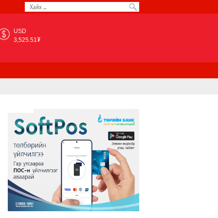
USD
3,525.51₮