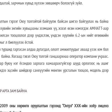
лдаатай, зарчмын хувьд хүлээн зөвшөөрч болохгүй зүйл.
алтын гэрээг Оюу толгойтой байгуулж байсан шигээ байгуулах нь байна
34 хувийн энгийн хувьцааны эзэмших үү, эсвэл өсөн нэмэгдэх АМНАТТ-аар
чилсан тооцоолол дээр үндэслэж, үндсэн хуулийн 6.2-ын нийт өгөөжийн
мыг л биелүүлэх ёстой.
 туршид гаргасан алдаа дутагдал, ололт амжилтуудыг аваад үзэх юм бол
байна. Яагаад гэвэл Оюу толгой ганцаархнаа оператор компани учраас.
р буюу нэг ёсондоо зарлага хамаарахгүйгээр шууд орлогоос нь ашиг
эхдээ эцсийн шийдвэр санхүүгийн мөнгөн урсгалын тооцоо, модель дээр
Р АРГА ЗАМ БАЙНА
2009 оны хөрөнгө оруулалтын гэрээнд “Онтрэ” ХХК-ийн хоёр лиценз