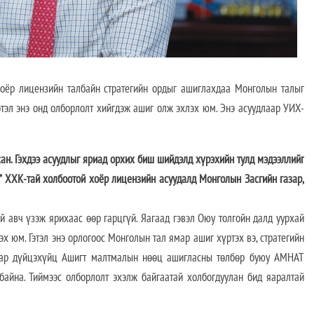
 лицензийн талбайн стратегийн ордыг ашиглахдаа Монголын талыг
Гэтэл энэ онд олборлолт хийгдэж ашиг олж эхлэх юм. Энэ асуудлаар УИХ-
сан. Гэхдээ асуудлыг яриад орхих биш шийдэлд хүрэхийн тулд мэдээллийг
э” ХХК-тай холбоотой хоёр лицензийн асуудалд Монголын Засгийн газар,
ай авч үзэж ярихаас өөр гарцгүй. Яагаад гэвэл Оюу толгойн далд уурхай
эх юм. Гэтэл энэ орлогоос Монголын тал ямар ашиг хүртэх вэ, стратегийн
ямар дүйцэхүйц Ашигт малтмалын нөөц ашигласны төлбөр буюу АМНАТ
байна. Тиймээс олборлолт эхэлж байгаатай холбогдуулан бид яаралтай