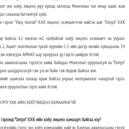
лолт энэ хоёр лиценз рүү ороод эхлэхэд Монголын тал ямар ашиг, яаж
дээ санаанд багтамгүй зүйл.
 гэрээг “Оюу толгой” ХХК лиценз эзэмшигчтэй хийсэн шиг “Онтрэ” ХХК
дээр байгаа 62 мянган м2 талбайтай хоёр лиценз эзэмшигч нь учраас
6.2, Ашигт малтмалын тухай хуулийн 5.5-ийн дагуу энгийн хувьцааны 34
өсөн нэмэгдэх АМНАТ-аар орлуулах уу гэдгээ шийдэх ёстой.
ын ажиллагааны гэрээгээ хийж байхдаа Монголыг оруулаагүй нь “Онтрэ”
орох шаардлагагүй гэж үзсэн байх гэж бодож байгаа юм.
вийг ашиглах талаар ярьж байгаа учраас материаллаг чанартай гэрээ.
нгө оруулалтын гэрээ хийх ёстой.
НТРЭ” ХХК-ИЙН ХОЁР ЛИЦЕНЗ ХАМААРАХГҮЙ
 гэрээнд “Онтрэ” ХХК-ийн хоёр лиценз хамаарч байгаа юу?
үлэгчдийн гэрээ, энэ хоёр компанийн хийсэн Хамтын ажиллагааны гэрээг