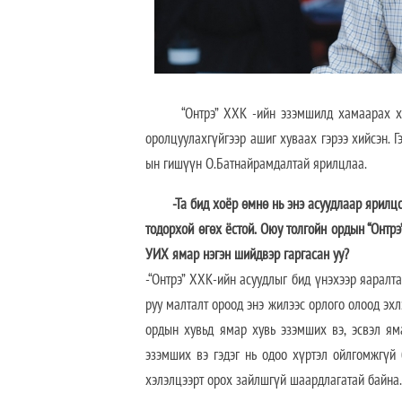
“Онтрэ” ХХК -ийн эзэмшилд хамаарах хоёр
оролцуулахгүйгээр ашиг хуваах гэрээ хийсэн. 
ын гишүүн О.Батнайрамдалтай ярилцлаа.
-Та бид хоёр өмнө нь энэ асуудлаар ярилц
тодорхой өгөх ёстой. Оюу толгойн ордын “Онтр
УИХ ямар нэгэн шийдвэр гаргасан уу?
-“Онтрэ” ХХК-ийн асуудлыг бид үнэхээр яаралт
руу малталт ороод энэ жилээс орлого олоод эхл
ордын хувьд ямар хувь эзэмших вэ, эсвэл 
эзэмших вэ гэдэг нь одоо хүртэл ойлгомжгүй 
хэлэлцээрт орох зайлшгүй шаардлагатай байна.