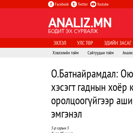
Facebook
Twitter
Youtube
ЭХЛЭЛ
УЛС ТӨР
ЭДИЙН ЗАСАГ
Хэвлэлийн тойм
Сайтуудын тойм
Анали
О.Батнайрамдал: Ою
хэсэгт гаднын хоёр
оролцоогүйгээр ашиг
эмгэнэл
5-р сарын 5