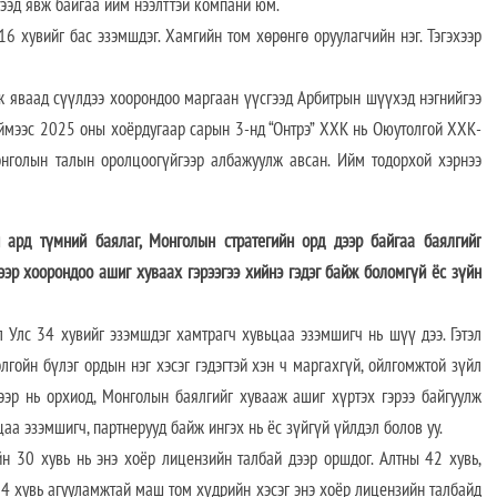
тээд явж байгаа ийм нээлттэй компани юм.
6 хувийг бас эзэмшдэг. Хамгийн том хөрөнгө оруулагчийн нэг. Тэгэхээр
эж яваад сүүлдээ хоорондоо маргаан үүсгээд Арбитрын шүүхэд нэгнийгээ
Тиймээс 2025 оны хоёрдугаар сарын 3-нд “Онтрэ” ХХК нь Оюутолгой ХХК-
нголын талын оролцоогүйгээр албажуулж авсан. Ийм тодорхой хэрнээ
 ард түмний баялаг, Монголын стратегийн орд дээр байгаа баялгийг
ээр хоорондоо ашиг хуваах гэрээгээ хийнэ гэдэг байж боломгүй ёс зүйн
л Улс 34 хувийг эзэмшдэг хамтрагч хувьцаа эзэмшигч нь шүү дээ. Гэтэл
лгойн бүлэг ордын нэг хэсэг гэдэгтэй хэн ч маргахгүй, ойлгомжтой зүйл
ээр нь орхиод, Монголын баялгийг хувааж ашиг хүртэх гэрээ байгуулж
цаа эзэмшигч, партнерууд байж ингэх нь ёс зүйгүй үйлдэл болов уу.
н 30 хувь нь энэ хоёр лицензийн талбай дээр оршдог. Алтны 42 хувь,
94 хувь агууламжтай маш том хүдрийн хэсэг энэ хоёр лицензийн талбайд