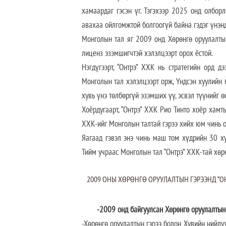
хамаардаг гэсэн үг. Тэгэхээр 2025 онд олбор
авахаа ойлгомжтой болгоогүй байна гэдэг үнэн
Монголын тал яг 2009 онд Хөрөнгө оруулалтын
лиценз эзэмшигчтэй хэлэлцээрт орох ёстой.
Нэгдүгээрт, “Онтрэ” ХХК нь стратегийн орд 
Монголын тал хэлэлцээрт орж, Үндсэн хуулийн 
хувь үнэ төлбөргүй эзэмших үү, эсвэл түүнийг 
Хоёрдугаарт, “Онтрэ” ХХК Рио Тинто хоёр хамт
ХХК-ийг Монголын талтай гэрээ хийх юм чинь 
Яагаад гэвэл энэ чинь маш том хүдрийн 30 ху
Тийм учраас Монголын тал “Онтрэ” ХХК-тай хөрө
2009 ОНЫ ХӨРӨНГӨ ОРУУЛАЛТЫН ГЭРЭЭНД “О
-2009 онд байгуулсан Хөрөнгө оруулалтын
-Хөрөнгө оруулалтын гэрээ болон Хувийн нийлү