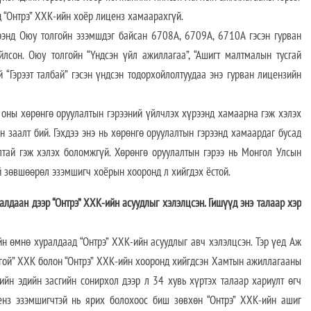
д “Онтрэ” ХХК-ийн хоёр лиценз хамаарахгүй.
ээнд Оюу толгойн эзэмшдэг байсан 6708А, 6709А, 6710А гэсэн гурван
йлсон. Оюу толгойн “Үндсэн үйл ажиллагаа”, “Ашигт малтмалын тусгай
й “Гэрээт талбай” гэсэн үндсэн тодорхойлолтуудаа энэ гурван лицензийн
 оны хөрөнгө оруулалтын гэрээний үйлчлэх хүрээнд хамаарна гэж хэлэх
н заалт бий. Гэхдээ энэ нь хөрөнгө оруулалтын гэрээнд хамаардаг бусад
лтай гэж хэлэх боломжгүй. Хөрөнгө оруулалтын гэрээ нь Монгол Улсын
ай зөвшөөрөл эзэмшигч хоёрын хооронд л хийгдэх ёстой.
лдаан дээр “Онтрэ” ХХК-ийн асуудлыг хэлэлцсэн. Гишүүд энэ талаар хэр
н өмнө хуралдаад “Онтрэ” ХХК-ийн асуудлыг авч хэлэлцсэн. Тэр үед Аж
лгой” ХХК болон “Онтрэ” ХХК-ийн хооронд хийгдсэн Хамтын ажиллагааны
ийн эдийн засгийн сонирхол дээр л 34 хувь хүртэх талаар хариулт өгч
ценз эзэмшигчтэй нь ярих болохоос биш зөвхөн “Онтрэ” ХХК-ийн ашиг