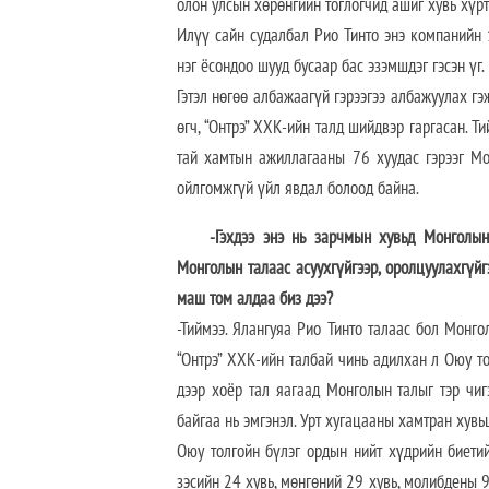
олон улсын хөрөнгийн тоглогчид ашиг хувь хүр
Илүү сайн судалбал Рио Тинто энэ компанийн 1
нэг ёсондоо шууд бусаар бас эзэмшдэг гэсэн үг.
Гэтэл нөгөө албажаагүй гэрээгээ албажуулах г
өгч, “Онтрэ” ХХК-ийн талд шийдвэр гаргасан. 
тай хамтын ажиллагааны 76 хуудас гэрээг Мо
ойлгомжгүй үйл явдал болоод байна.
-Гэхдээ энэ нь зарчмын хувьд Монголын
Монголын талаас асуухгүйгээр, оролцуулахгүйг
маш том алдаа биз дээ?
-Тиймээ. Ялангуяа Рио Тинто талаас бол Монго
“Онтрэ” ХХК-ийн талбай чинь адилхан л Оюу то
дээр хоёр тал яагаад Монголын талыг тэр чиг
байгаа нь эмгэнэл. Урт хугацааны хамтран хувь
Оюу толгойн бүлэг ордын нийт хүдрийн биетий
зэсийн 24 хувь, мөнгөний 29 хувь, молибдены 