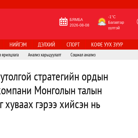
-1°C
БЯМБА
Багавтар
2026-08-08
үүлтэй
НИЙГЭМ
ДЭЛХИЙ
СПОРТ
КОФЕ УУХ ЗУУР
з ярилцлага
Анализ харьцуулалт
Сошиал анализ
утолгой стратегийн ордын
 компани Монголын талын
 хуваах гэрээ хийсэн нь