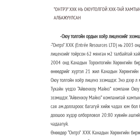
“ОНТРЭ” ХХК НЬ ОЮУТОЛГОЙ ХХК-ТАЙ ХАМТЫ
АЛБАЖУУЛСАН
-Оюу толгойн ордын хоёр лицензийг эзэмш
-“Онтрэ” ХХК (Entrée Resources LTD) нь 2003 о
лицензийг тойрсон 62 мянган м2 талбайтай хай
2004 онд Канадын Торонтогийн Хөрөнгийн бир
өнөөдрийг хүртэл 21 жил Канадын Хөрөнгийн 
Оюу толгойн хоёр лиценз эзэмшдэг. Энэ дээр л 
Тухайн үедээ “Айвенхоу Майнз” компани Оюу
эзэмшдэг. “Айвенхоу Майнз” компанитай хамтын
сая ам.доллароос багагүй хийж чадах юм бол 
доошоо хүдэр олборловол 20:80 хувийн ашгийн
чадаагүй.
Өнөөдөр “Онтрэ” ХХК Канадын Хөрөнгийн бирж