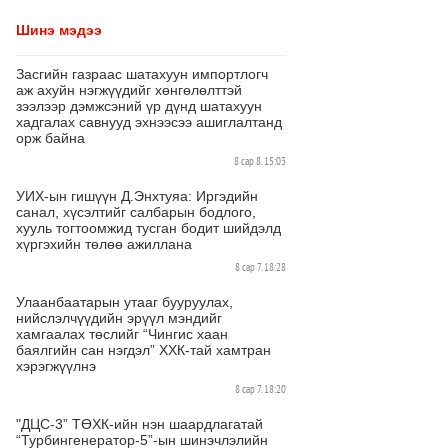
Шинэ мэдээ
Засгийн газраас шатахуун импортлогч
аж ахуйн нэгжүүдийг хөнгөлөлттэй
зээлээр дэмжсэний үр дүнд шатахуун
хадгалах савнууд эхнээсээ ашиглалтанд
орж байна
8 сар 8. 15:03
УИХ-ын гишүүн Д.Энхтуяа: Иргэдийн
санал, хүсэлтийг салбарын бодлого,
хууль тогтоомжид тусган бодит шийдэлд
хүргэхийн төлөө ажиллана
8 сар 7. 18:28
Улаанбаатарын утааг бууруулах,
нийслэлчүүдийн эрүүл мэндийг
хамгаалах төслийг “Чингис хаан
баялгийн сан нэгдэл” ХХК-тай хамтран
хэрэгжүүлнэ
8 сар 7. 18:20
"ДЦС-3” ТӨХК-ийн нэн шаардлагатай
“Турбингенератор-5”-ын шинэчлэлийн