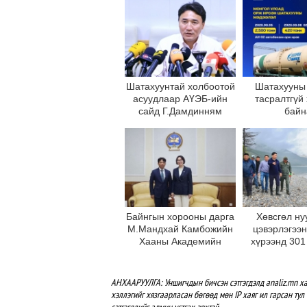
Шатахуунтай холбоотой
Шатахууны
асуудлаар АҮЭБ-ийн
тасралтгүй
сайд Г.Дамдинням
байн
мэдээлэл өгч байна
Байнгын хорооны дарга
Хөвсгөл ну
М.Мандхай Камбожийн
цэвэрлэгээ
Хааны Академийн
хүрээнд 301
ерөнхийлөгчийг хүлээн
хаягдлыг төв
авч уулзлаа
АНХААРУУЛГА: Уншигчдын бичсэн сэтгэгдэлд analiz.mn ха
хэллэгийг хязгаарласан бөгөөд мөн IP хаяг ил гарсан тул 