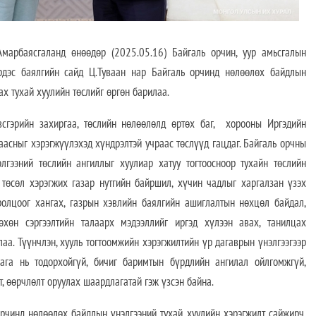
ясгаланд өнөөдөр (2025.05.16) Байгаль орчин, уур амьсгалын
эрдэс баялгийн сайд Ц.Туваан нар Байгаль орчинд нөлөөлөх байдлын
ах тухай хуулийн төслийг өргөн барилаа.
дэвсгэрийн захиргаа, төслийн нөлөөлөлд өртөх баг, хорооны Иргэдийн
заасныг хэрэгжүүлэхэд хүндрэлтэй учраас төслүүд гацдаг. Байгаль орчны
гээний төслийн ангиллыг хуулиар хатуу тогтоосноор тухайн төслийн
 төсөл хэрэгжих газар нутгийн байршил, хүчин чадлыг харгалзан үзэх
ролцоог хангах, газрын хэвлийн баялгийн ашиглалтын нөхцөл байдал,
өхөн сэргээлтийн талаарх мэдээллийг иргэд хүлээн авах, танилцах
аа. Түүнчлэн, хууль тогтоомжийн хэрэгжилтийн үр дагаврын үнэлгээгээр
ага нь тодорхойгүй, бичиг баримтын бүрдлийн ангилал ойлгомжгүй,
, өөрчлөлт оруулах шаардлагатай гэж үзсэн байна.
орчинд нөлөөлөх байдлын үнэлгээний тухай хуулийн хэрэгжилт сайжирч,