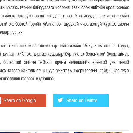
ах, хүлээх, төрийн байгууллага хооронд явах, олон нийтийн оролцооноос
г шийдэх эрх зүйн орчин бүрдэнэ гэлээ. Мөн асуудал эрхэлсэн төрийн
этэй холбоотой төрийн үйлчилгээг шуурхай чирэгдэлгүй хүргэх, цахим
алаар дурдав.
лгээний шинэчилсэн ангиллаар нийт төслийн 36 хувь нь ангилал буурч,
 дүгнэлт хийлгэх, шалгах хуудсаар бүртгүүлэх боломжтой болж, аймаг,
, болзолтой хийсэн байгаль орчны нөлөөллийн ерөнхий үнэлгээний
лох талаар Байгаль орчин, уур амьсгалын өөрчлөлтийн сайд С.Одонтуяа
мэдээллийн газраас мэдээллээ.