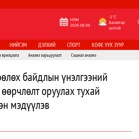
-1°C
НЯМ
Багавтар
2026-08-09
үүлтэй
НИЙГЭМ
ДЭЛХИЙ
СПОРТ
КОФЕ УУХ ЗУУР
з ярилцлага
Анализ харьцуулалт
Сошиал анализ
өөлөх байдлын үнэлгээний
, өөрчлөлт оруулах тухай
өн мэдүүлэв