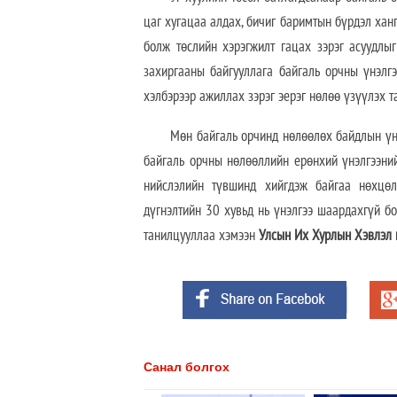
цаг хугацаа алдах, бичиг баримтын бүрдэл ханг
болж төслийн хэрэгжилт гацах зэрэг асуудлы
захиргааны байгууллага байгаль орчны үнэлгэ
хэлбэрээр ажиллах зэрэг эерэг нөлөө үзүүлэх т
Мөн байгаль орчинд нөлөөлөх байдлын үнэ
байгаль орчны нөлөөллийн ерөнхий үнэлгээний
нийслэлийн түвшинд хийгдэж байгаа нөхцөл
дүгнэлтийн 30 хувьд нь үнэлгээ шаардахгүй бо
танилцууллаа хэмээн
Улсын Их Хурлын Хэвлэл 
Санал болгох