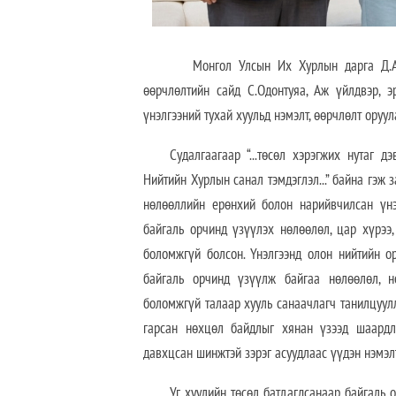
Монгол Улсын Их Хурлын дарга Д.Амарба
өөрчлөлтийн сайд С.Одонтуяа, Аж үйлдвэр, 
үнэлгээний тухай хуульд нэмэлт, өөрчлөлт оруул
Судалгаагаар “...төсөл хэрэгжих нутаг 
Нийтийн Хурлын санал тэмдэглэл...” байна гэж 
нөлөөллийн ерөнхий болон нарийвчилсан үнэл
байгаль орчинд үзүүлэх нөлөөлөл, цар хүрээ,
боломжгүй болсон. Үнэлгээнд олон нийтийн о
байгаль орчинд үзүүлж байгаа нөлөөлөл, н
боломжгүй талаар хууль санаачлагч танилцуулл
гарсан нөхцөл байдлыг хянан үзээд шаардл
давхцсан шинжтэй зэрэг асуудлаас үүдэн нэмэлт
Уг хуулийн төсөл батлагдсанаар байгаль 