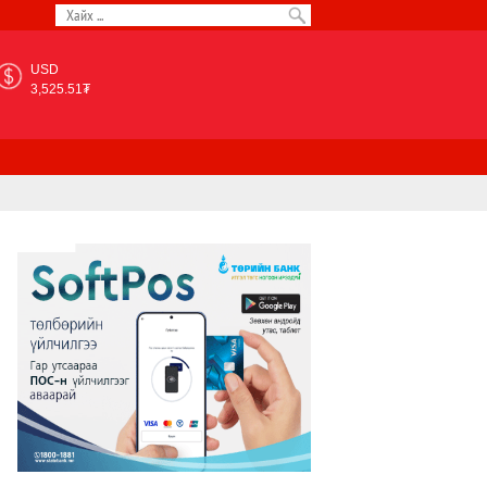
USD
3,525.51₮