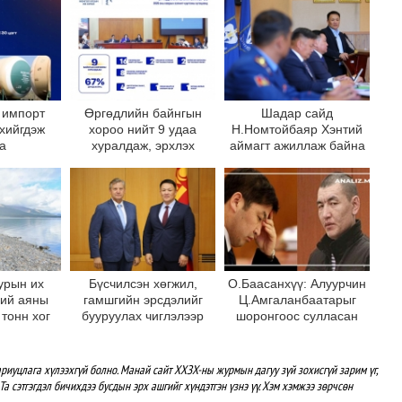
 импорт
Өргөдлийн байнгын
Шадар сайд
 хийгдэж
хороо нийт 9 удаа
Н.Номтойбаяр Хэнтий
а
хуралдаж, эрхлэх
аймагт ажиллаж байна
асуудлынхаа хүрээнд 16
асуудал хэлэлцсэн
байна
урын их
Бүсчилсэн хөгжил,
О.Баасанхүү: Алуурчин
ний аяны
гамшгийн эрсдэлийг
Ц.Амгаланбаатарыг
 тонн хог
бууруулах чиглэлээр
шоронгоос сулласан
лөрүүлжээ
НҮБ-тай хамтын
байна
ажиллагаагаа
өргөжүүлэхээр санал
риуцлага хүлээхгүй болно. Манай сайт ХХЗХ-ны журмын дагуу зүй зохисгүй зарим үг,
солилцлоо
Та сэтгэгдэл бичихдээ бусдын эрх ашгийг хүндэтгэн үзнэ үү. Хэм хэмжээ зөрчсөн