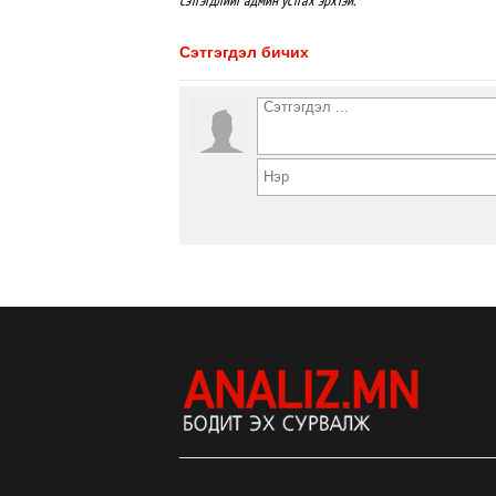
сэтгэгдлийг админ устгах эрхтэй.
Сэтгэгдэл бичих