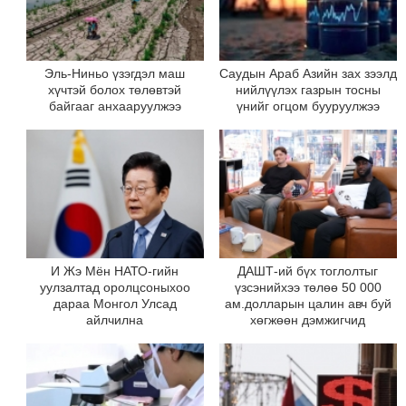
Эль-Ниньо үзэгдэл маш
Саудын Араб Азийн зах зээлд
хүчтэй болох төлөвтэй
нийлүүлэх газрын тосны
байгааг анхааруулжээ
үнийг огцом бууруулжээ
И Жэ Мён НАТО-гийн
ДАШТ-ий бүх тоглолтыг
уулзалтад оролцсоныхоо
үзсэнийхээ төлөө 50 000
дараа Монгол Улсад
ам.долларын цалин авч буй
айлчилна
хөгжөөн дэмжигчид