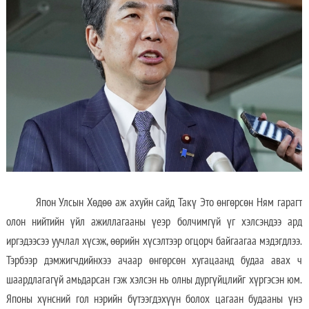
Япон Улсын Хөдөө аж ахуйн сайд Такү Это өнгөрсөн Ням гарагт
олон нийтийн үйл ажиллагааны үеэр болчимгүй үг хэлсэндээ ард
иргэдээсээ уучлал хүсэж, өөрийн хүсэлтээр огцорч байгаагаа мэдэгдлээ.
Тэрбээр дэмжигчдийнхээ ачаар өнгөрсөн хугацаанд будаа авах ч
шаардлагагүй амьдарсан гэж хэлсэн нь олны дургүйцлийг хүргэсэн юм.
Японы хүнсний гол нэрийн бүтээгдэхүүн болох цагаан будааны үнэ