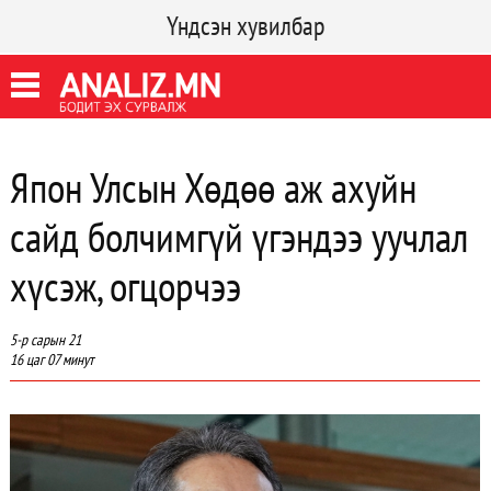
Үндсэн хувилбар
Япон Улсын Хөдөө аж ахуйн
сайд болчимгүй үгэндээ уучлал
хүсэж, огцорчээ
5-р сарын 21
16 цаг 07 минут