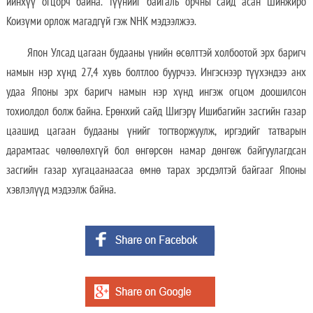
ийнхүү огцорч байна. Түүнийг байгаль орчны сайд асан Шинжиро
Коизүми орлож магадгүй гэж NHK мэдээлжээ.
Япон Улсад цагаан будааны үнийн өсөлттэй холбоотой эрх баригч
намын нэр хүнд 27,4 хувь болтлоо буурчээ. Ингэснээр түүхэндээ анх
удаа Японы эрх баригч намын нэр хүнд ингэж огцом доошилсон
тохиолдол болж байна. Ерөнхий сайд Шигэрү Ишибагийн засгийн газар
цаашид цагаан будааны үнийг тогтворжуулж, иргэдийг татварын
дарамтаас чөлөөлөхгүй бол өнгөрсөн намар дөнгөж байгуулагдсан
засгийн газар хугацаанаасаа өмнө тарах эрсдэлтэй байгааг Японы
хэвлэлүүд мэдээлж байна.