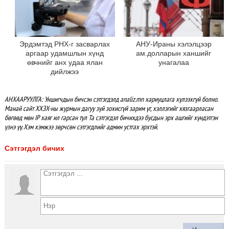
Эрдэмтэд РНХ-г засварлах
АНУ-Ираны хэлэлцээр
аргаар удамшлын хүнд
ам.долларын ханшийг
өвчнийг анх удаа ялан
унагалаа
дийлжээ
АНХААРУУЛГА: Уншигчдын бичсэн сэтгэгдэлд analiz.mn хариуцлага хүлээхгүй болно.
Манай сайт ХХЗХ-ны журмын дагуу зүй зохисгүй зарим үг, хэллэгийг хязгаарласан
бөгөөд мөн IP хаяг ил гарсан тул Та сэтгэгдэл бичихдээ бусдын эрх ашгийг хүндэтгэн
үзнэ үү. Хэм хэмжээ зөрчсөн сэтгэгдлийг админ устгах эрхтэй.
Сэтгэгдэл бичих