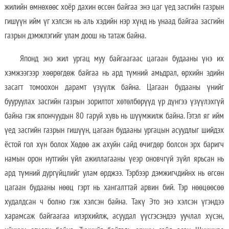
жилийн өмнөхөөс хоёр дахин өссөн байгаа энэ цаг үед засгийн газрын
гишүүн ийм үг хэлсэн нь аль хэдийн нэр хүнд нь унаад байгаа засгийн
газрын дэмжлэгийг улам доош нь татаж байна.
Японд энэ жил ургац муу байгаагаас цагаан будааны үнэ их
хэмжээгээр хөөрөгдөж байгаа нь ард түмний амьдрал, өрхийн эдийн
засагт томоохон дарамт үзүүлж байна. Цагаан будааны үнийг
бууруулах засгийн газрын зорилтот хөтөлбөрүүд үр дүнгээ үзүүлэхгүй
байна гэж япончуудын 80 гаруй хувь нь шүүмжилж байна. Гэтэл яг ийм
үед засгийн газрын гишүүн, цагаан будааны ургацын асуудлыг шийдэх
ёстой гол хүн болох Хөдөө аж ахуйн сайд өчигдөр болсон эрх баригч
намын орон нутгийн үйл ажиллагааны үеэр оновчгүй зүйл ярьсан нь
ард түмний дургүйцлийг улам өрджээ. Тэрбээр дэмжигчдийнх нь өгсөн
цагаан будааны нөөц гэрт нь хангалттай арвин бий. Тэр нөөцөөсөө
худалдсан ч болно гэж хэлсэн байна. Такү Это энэ хэлсэн үгэндээ
харамсаж байгаагаа илэрхийлж, асуудал үүсгэсэндээ уучлал хүсэн,