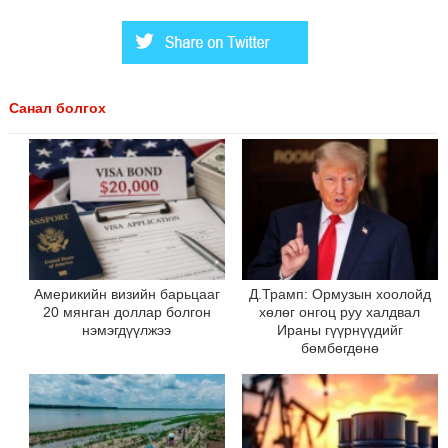
Санал болгох
Америкийн визийн барьцааг
Д.Трамп: Ормузын хоолойд
20 мянган доллар болгон
хөлөг онгоц руу халдвал
нэмэгдүүлжээ
Ираны гүүрнүүдийг
бөмбөгдөнө