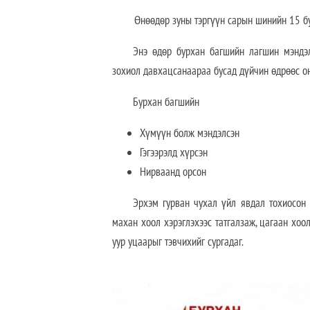
Өнөөдөр зуны тэргүүн сарын шинийн 15 буюу
Энэ өдөр бурхан багшийн лагшин мэндэлж
зохиол давхацсанаараа бусад дүйчин өдрөөс он
Бурхан багшийн
Хүмүүн болж мэндэлсэн
Гэгээрэлд хүрсэн
Нирваанд орсон
Эрхэм гурван чухал үйл явдал тохиосон ө
махан хоол хэрэглэхээс татгалзаж, цагаан хоол
уур уцаарыг тэвчихийг сургадаг.