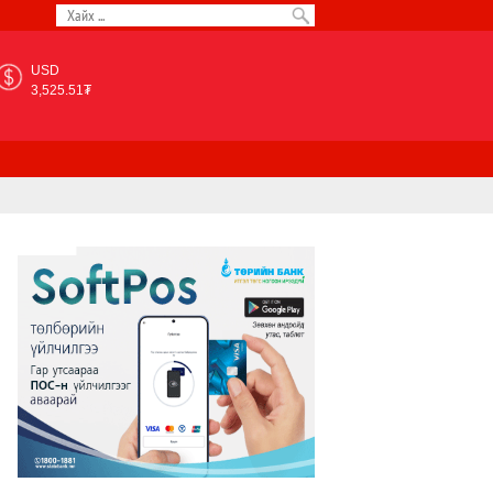
USD
3,525.51₮