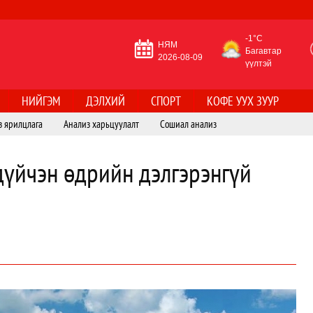
-1°C
НЯМ
Багавтар
2026-08-09
үүлтэй
НИЙГЭМ
ДЭЛХИЙ
СПОРТ
КОФЕ УУХ ЗУУР
з ярилцлага
Анализ харьцуулалт
Сошиал анализ
дүйчэн өдрийн дэлгэрэнгүй