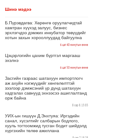
Шинэ мэдээ
Б.Пүрэвдагва: Хөрөнгө оруулагчидтай
хамтран хүүхэд залуус, бизнес
эрхлэгчдээ дэмжих инкубатор төвүүдийг
хотын захын хорооллуудад байгуулна
6 цаг 40 минутын өмнө
Цэцэрлэгийн цахим бүртгэл маргааш
эхэлнэ
6 цаг 50 минутын өмнө
Засгийн газраас шатахуун импортлогч
аж ахуйн нэгжүүдийг хөнгөлөлттэй
зээлээр дэмжсэний үр дүнд шатахуун
хадгалах савнууд эхнээсээ ашиглалтанд
орж байна
8 сар 8. 15:03
УИХ-ын гишүүн Д.Энхтуяа: Иргэдийн
санал, хүсэлтийг салбарын бодлого,
хууль тогтоомжид тусган бодит шийдэлд
хүргэхийн төлөө ажиллана
8 сар 7. 18:28