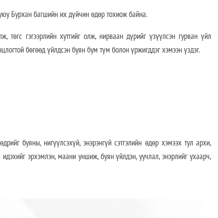
 Бурхан багшийн их дүйчин өдөр тохиож байна.
, төгс гэгээрлийн хутгийг олж, нирваан дүрийг үзүүлсэн гурван үйл
цлогтой бөгөөд үйлдсэн буян бум түм болон үржигддэг хэмээн үздэг.
дрийг буяны, нигүүлсэхүй, энэрэнгүй сэтгэлийн өдөр хэмээх тул архи,
 идэхийг эрхэмлэн, маани уншиж, буян үйлдэн, уучлал, энэрлийг ухаарч,