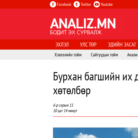
Facebook
Twitter
Youtube
ЭХЛЭЛ
УЛС ТӨР
ЭДИЙН ЗАСАГ
Хэвлэлийн тойм
Сайтуудын тойм
Анали
Бурхан багшийн их 
хөтөлбөр
6-р сарын 11
10 цаг 14 минут