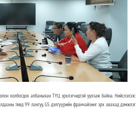
н холбогдох албаныхан ТҮЦ эрхлэгчидтэй уулзаж байна. Нийслэлээс
лдааны төвд 99 лангуу, GS дэлгүүрийн франчайзинг эрх авахад дэмжлэг