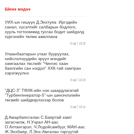
Шинэ мэдээ
УИХ-ын гишүүн Д.Энхтуяа: Иргэдийн
санал, хүсэлтийг салбарын бодлого,
хууль тогтоомжид тусган бодит шийдэлд
хүргэхийн төлөө ажиллана
8 сар 7. 18:28
Улаанбаатарын утааг бууруулах,
нийслэлчүүдийн эрүүл мэндийг
хамгаалах төслийг “Чингис хаан
баялгийн сан нэгдэл” ХХК-тай хамтран
хэрэгжүүлнэ
8 сар 7. 18:20
"ДЦС-3” ТӨХК-ийн нэн шаардлагатай
“Турбингенератор-5”-ын шинэчлэлийн
төсвийг шийдвэрлэхээр болов
8 сар 7. 18:16
Д.Амарбаясгалан С.Баяртай хамт
загасчилж, Н.Учрал АН-аас
О.Алтангэрэл, Ч.Лодойсамбууг, МАН-аас
Ж.Энхбаяр, Л.Энх-Амгалан тэргүүтэй