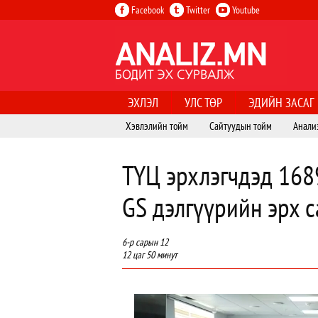
Facebook
Twitter
Youtube
ЭХЛЭЛ
УЛС ТӨР
ЭДИЙН ЗАСАГ
Хэвлэлийн тойм
Сайтуудын тойм
Анали
ТҮЦ эрхлэгчдэд 1689
GS дэлгүүрийн эрх с
6-р сарын 12
12 цаг 50 минут