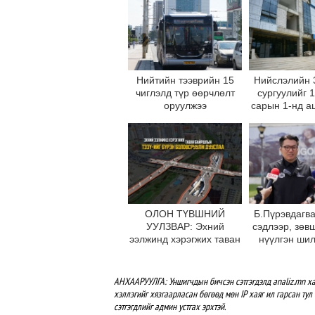
Нийтийн тээврийн 15
Нийслэлийн 
чиглэлд түр өөрчлөлт
сургуулийг 
оруулжээ
сарын 1-нд а
оруул
ОЛОН ТҮВШНИЙ
Б.Пүрэвдагва
УУЛЗВАР: Эхний
сэдлээр, зөв
ээлжинд хэрэгжих таван
нүүлгэн ши
байршлын ТЭЗҮ-ийг
С.Зоригийн
бүрэн боловсруулж
өнөөдрийн
дууслаа
буцаан бай
АНХААРУУЛГА: Уншигчдын бичсэн сэтгэгдэлд analiz.mn ха
хэллэгийг хязгаарласан бөгөөд мөн IP хаяг ил гарсан тул 
сэтгэгдлийг админ устгах эрхтэй.