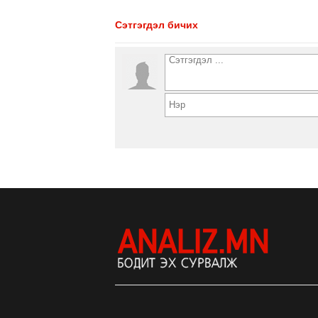
Сэтгэгдэл бичих