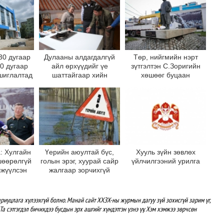
30 дугаар
Дулааны алдагдалгүй
Төр, нийгмийн нэрт
10 дугаар
айл өрхүүдийг үе
зүтгэлтэн С.Зоригийн
шиглалтад
шаттайгаар хийн
хөшөөг буцаан
на
халаалтад шилжүүлнэ
байрлууллаа
: Хулгайн
Үерийн аюултай бүс,
Хууль зүйн зөвлөх
шөөрөлгүй
голын эрэг, хуурай сайр
үйлчилгээний урилга
лжүүлсэн
жалгаар зорчихгүй
 хөшөөг
байхыг зөвлөж байна
 дотор
рлуулна
риуцлага хүлээхгүй болно. Манай сайт ХХЗХ-ны журмын дагуу зүй зохисгүй зарим үг,
Та сэтгэгдэл бичихдээ бусдын эрх ашгийг хүндэтгэн үзнэ үү. Хэм хэмжээ зөрчсөн