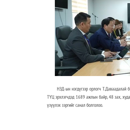
НЗД-ын нэгдүгээр орлогч Т.Даваадалай боло
ТҮЦ эрхлэгчдэд 1689 ажлын байр, 48 зах, худа
үзүүлэх зэргийг санал болголоо.