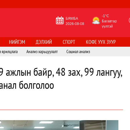
-1°C
БЯМБА
Багавтар
2026-08-08
үүлтэй
НИЙГЭМ
ДЭЛХИЙ
СПОРТ
КОФЕ УУХ ЗУУР
з ярилцлага
Анализ харьцуулалт
Сошиал анализ
 ажлын байр, 48 зах, 99 лангуу,
анал болголоо