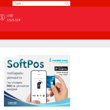
USD
3,525.51₮