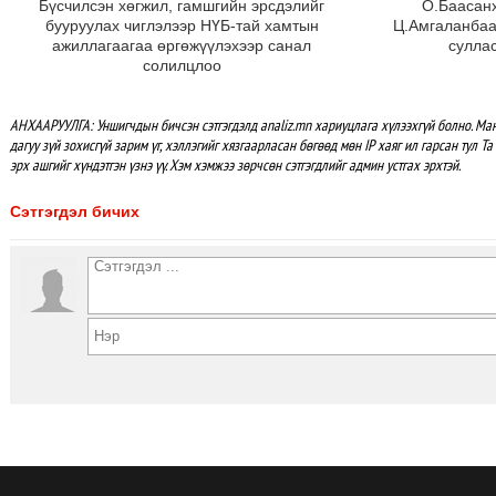
Бүсчилсэн хөгжил, гамшгийн эрсдэлийг
О.Баасанх
бууруулах чиглэлээр НҮБ-тай хамтын
Ц.Амгаланбаа
ажиллагаагаа өргөжүүлэхээр санал
сулла
солилцлоо
АНХААРУУЛГА: Уншигчдын бичсэн сэтгэгдэлд analiz.mn хариуцлага хүлээхгүй болно. М
дагуу зүй зохисгүй зарим үг, хэллэгийг хязгаарласан бөгөөд мөн IP хаяг ил гарсан тул Т
эрх ашгийг хүндэтгэн үзнэ үү. Хэм хэмжээ зөрчсөн сэтгэгдлийг админ устгах эрхтэй.
Сэтгэгдэл бичих