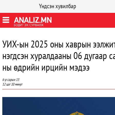
Үндсэн хувилбар
УИХ-ын 2025 оны хаврын ээлжит
нэгдсэн хуралдааны 06 дугаар с
ны өдрийн ирцийн мэдээ
6-р сарын 13
12 цаг 10 минут