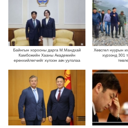
Байнгын хорооны дарга М.Мандхай
Хөвсгөл нуурын и
Камбожийн Хааны Академийн
хүрээнд 301 т
ерөнхийлөгчийг хүлээн авч уулзлаа
төвл