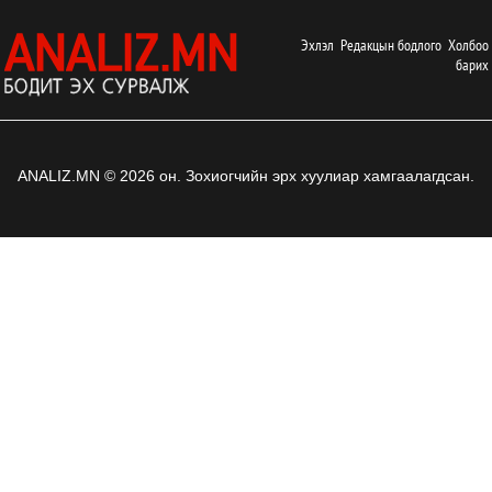
Эхлэл
Редакцын бодлого
Холбоо
барих
ANALIZ.MN © 2026 он. Зохиогчийн эрх хуулиар хамгаалагдсан.