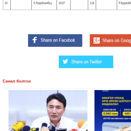
63
Ч.Лодойсамбуу
10:07
126
Р.Эрдэнэб
Санал болгох