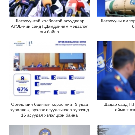
Шатахуунтай холбоотой асуудлаар
Шатахууны импорт
АҮЭБ-ийн сайд Г.Дамдинням мэдээлэл
б
өгч байна
Өргөдлийн байнгын хороо нийт 9 удаа
Шадар сайд Н.
хуралдаж, эрхлэх асуудлынхаа хүрээнд
аймагт а
16 асуудал хэлэлцсэн байна