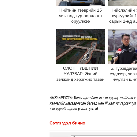
Нийтийн тээврийн 15
Нийслэлийн 
чиглэлд түр өөрчлөлт
сургуулийг 
оруулжээ
сарын 1-нд а
оруул
ОЛОН ТҮВШНИЙ
Б.Пүрэвдагва
УУЛЗВАР: Эхний
сэдлээр, зөв
ээлжинд хэрэгжих таван
нүүлгэн ши
байршлын ТЭЗҮ-ийг
С.Зоригийн
бүрэн боловсруулж
өнөөдрийн
дууслаа
буцаан бай
АНХААРУУЛГА: Уншигчдын бичсэн сэтгэгдэлд analiz.mn ха
хэллэгийг хязгаарласан бөгөөд мөн IP хаяг ил гарсан тул 
сэтгэгдлийг админ устгах эрхтэй.
Сэтгэгдэл бичих