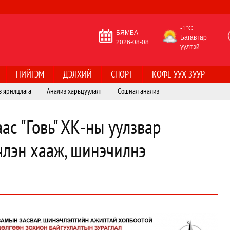
-1°C
БЯМБА
Багавтар
2026-08-08
үүлтэй
НИЙГЭМ
ДЭЛХИЙ
СПОРТ
КОФЕ УУХ ЗУУР
з ярилцлага
Анализ харьцуулалт
Сошиал анализ
аас "Говь" ХК-ны уулзвар
члэн хааж, шинэчилнэ