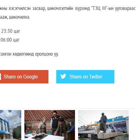
хэсэгчилсэн засвар, шинэчлэлтийн хүрээнд "ТЭЦ III"-ын уулзвараас
хааж, шинэчилнэ.
 23:30 цаг
 06:00 цаг
сонгон хөдөлгөөнд оролцоно уу.