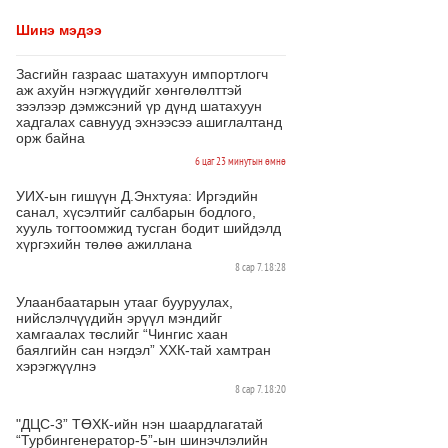
Шинэ мэдээ
Засгийн газраас шатахуун импортлогч
аж ахуйн нэгжүүдийг хөнгөлөлттэй
зээлээр дэмжсэний үр дүнд шатахуун
хадгалах савнууд эхнээсээ ашиглалтанд
орж байна
6 цаг 23 минутын өмнө
УИХ-ын гишүүн Д.Энхтуяа: Иргэдийн
санал, хүсэлтийг салбарын бодлого,
хууль тогтоомжид тусган бодит шийдэлд
хүргэхийн төлөө ажиллана
8 сар 7. 18:28
Улаанбаатарын утааг бууруулах,
нийслэлчүүдийн эрүүл мэндийг
хамгаалах төслийг “Чингис хаан
баялгийн сан нэгдэл” ХХК-тай хамтран
хэрэгжүүлнэ
8 сар 7. 18:20
"ДЦС-3” ТӨХК-ийн нэн шаардлагатай
“Турбингенератор-5”-ын шинэчлэлийн