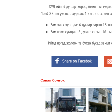
ХУД-ийн 3 дугаар хороо, Ажилчны гудамжны 
"Говь" ХК-ны уулзвар хүртэлх 1 км авто замыг 
Зам хаах хугацаа: 6 дугаар сарын 13-ны
Зам нээх хугацаа: 6 дугаар сарын 16-ны
Иймд иргэд, жолооч та бүхэн бусад замыг 
Санал болгох