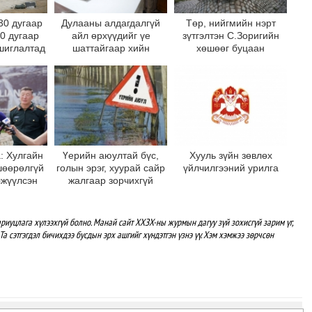
30 дугаар
Дулааны алдагдалгүй
Төр, нийгмийн нэрт
10 дугаар
айл өрхүүдийг үе
зүтгэлтэн С.Зоригийн
шиглалтад
шаттайгаар хийн
хөшөөг буцаан
на
халаалтад шилжүүлнэ
байрлууллаа
: Хулгайн
Үерийн аюултай бүс,
Хууль зүйн зөвлөх
шөөрөлгүй
голын эрэг, хуурай сайр
үйлчилгээний урилга
лжүүлсэн
жалгаар зорчихгүй
 хөшөөг
байхыг зөвлөж байна
 дотор
рлуулна
риуцлага хүлээхгүй болно. Манай сайт ХХЗХ-ны журмын дагуу зүй зохисгүй зарим үг,
Та сэтгэгдэл бичихдээ бусдын эрх ашгийг хүндэтгэн үзнэ үү. Хэм хэмжээ зөрчсөн