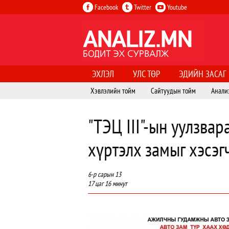
Facebook
Twitter
Youtube
ЭХЛЭЛ
УЛС ТӨР
ЭДИЙН ЗАСАГ
Хэвлэлийн тойм
Сайтуудын тойм
Анали
"ТЭЦ III"-ын уулзвар
хүртэлх замыг хэсэг
6-р сарын 13
17 цаг 16 минут