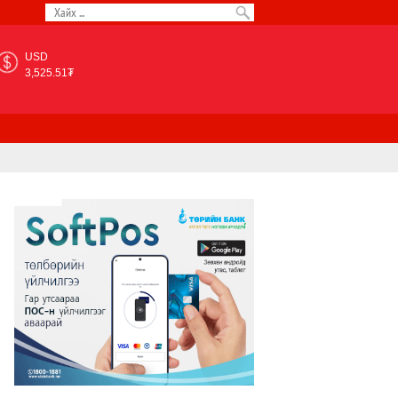
USD
3,525.51₮