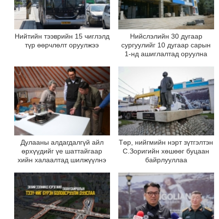
Нийтийн тээврийн 15 чиглэлд
Нийслэлийн 30 дугаар
түр өөрчлөлт оруулжээ
сургуулийг 10 дугаар сарын
1-нд ашиглалтад оруулна
Дулааны алдагдалгүй айл
Төр, нийгмийн нэрт зүтгэлтэн
өрхүүдийг үе шаттайгаар
С.Зоригийн хөшөөг буцаан
хийн халаалтад шилжүүлнэ
байрлууллаа