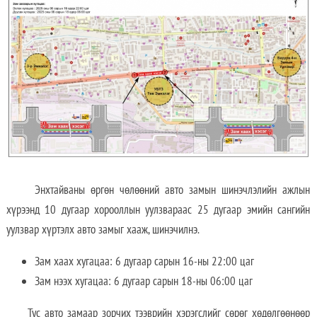
Энхтайваны өргөн чөлөөний авто замын шинэчлэлийн ажлын
хүрээнд 10 дугаар хорооллын уулзвараас 25 дугаар эмийн сангийн
уулзвар хүртэлх авто замыг хааж, шинэчилнэ.
Зам хаах хугацаа: 6 дугаар сарын 16-ны 22:00 цаг
Зам нээх хугацаа: 6 дугаар сарын 18-ны 06:00 цаг
Тус авто замаар зорчих тээврийн хэрэгслийг сөрөг хөдөлгөөнөөр