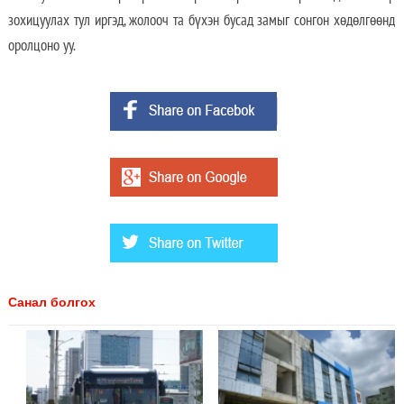
зохицуулах тул иргэд, жолооч та бүхэн бусад замыг сонгон хөдөлгөөнд
оролцоно уу.
Санал болгох