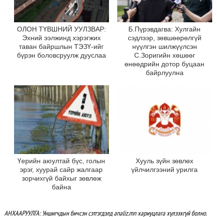
ОЛОН ТҮВШНИЙ УУЛЗВАР:
Б.Пүрэвдагва: Хулгайн
Эхний ээлжинд хэрэгжих
сэдлээр, зөвшөөрөлгүй
таван байршлын ТЭЗҮ-ийг
нүүлгэн шилжүүлсэн
бүрэн боловсруулж дууслаа
С.Зоригийн хөшөөг
өнөөдрийн дотор буцаан
байрлуулна
Үерийн аюултай бүс, голын
Хууль зүйн зөвлөх
эрэг, хуурай сайр жалгаар
үйлчилгээний урилга
зорчихгүй байхыг зөвлөж
байна
АНХААРУУЛГА: Уншигчдын бичсэн сэтгэгдэлд analiz.mn хариуцлага хүлээхгүй болно.