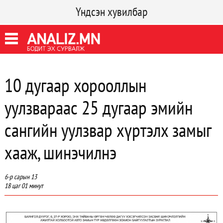
Үндсэн хувилбар
10 дугаар хорооллын
уулзвараас 25 дугаар эмийн
сангийн уулзвар хүртэлх замыг
хааж, шинэчилнэ
6-р сарын 13
18 цаг 01 минут