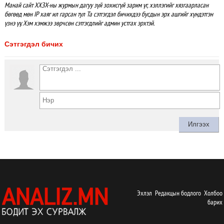
Манай сайт ХХЗХ-ны журмын дагуу зүй зохисгүй зарим үг, хэллэгийг хязгаарласан
бөгөөд мөн IP хаяг ил гарсан тул Та сэтгэгдэл бичихдээ бусдын эрх ашгийг хүндэтгэн
үзнэ үү. Хэм хэмжээ зөрчсөн сэтгэгдлийг админ устгах эрхтэй.
Сэтгэгдэл бичих
Эхлэл
Редакцын бодлого
Холбоо
барих