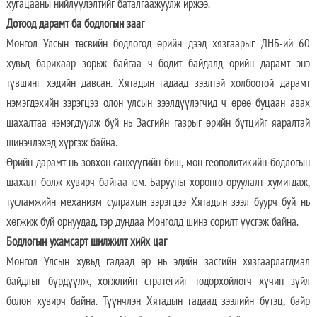
хугацааны нийлүүлэлтийг баталгаажуулж иржээ.
Дотоод дарамт ба бодлогын зааг
Монгол Улсын төсвийн бодлогод өрийн дээд хязгаарыг ДНБ-ий 60
хувьд барихаар зорьж байгаа ч бодит байдалд өрийн дарамт энэ
түвшинг хэдийн давсан. Хятадын гадаад зээлтэй холбоотой дарамт
нэмэгдэхийн зэрэгцээ олон улсын зээлдүүлэгчид ч өрөө буцаан авах
шахалтаа нэмэгдүүлж буй нь Засгийн газрыг өрийн бүтцийг яаралтай
шинэчлэхэд хүргэж байна.
Өрийн дарамт нь зөвхөн санхүүгийн биш, мөн геополитикийн бодлогын
шахалт болж хувирч байгаа юм. Барууны хөрөнгө оруулалт хумигдаж,
тусламжийн механизм сулрахын зэрэгцээ Хятадын зээл буурч буй нь
хөгжиж буй орнуудад, тэр дундаа Монголд шинэ сорилт үүсгэж байна.
Бодлогын ухамсарт шилжилт хийх цаг
Монгол Улсын хувьд гадаад өр нь эдийн засгийн хязгаарлагдмал
байдлыг бүрдүүлж, хөгжлийн стратегийг тодорхойлогч хүчин зүйл
болон хувирч байна. Түүнчлэн Хятадын гадаад зээлийн бүтэц, байр