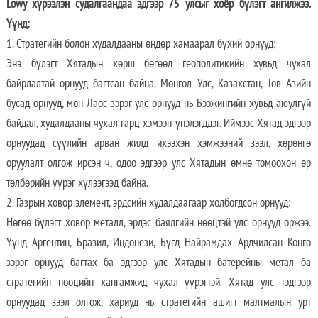
Lowy хүрээлэн судалгаандаа эдгээр 75 улсыг хоёр бүлэгт ангилжээ.
Үүнд:
1. Стратегийн болон худалдааны өндөр хамаарал бүхий орнууд:
Энэ бүлэгт Хятадын хөрш бөгөөд геополитикийн хувьд чухал
байрлалтай орнууд багтсан байна. Монгол Улс, Казахстан, Төв Азийн
бусад орнууд, мөн Лаос зэрэг улс орнууд нь Бээжингийн хувьд аюулгүй
байдал, худалдааны чухал гарц хэмээн үнэлэгддэг. Иймээс Хятад эдгээр
орнуудад сүүлийн арван жилд ихээхэн хэмжээний зээл, хөрөнгө
оруулалт олгож ирсэн ч, одоо эдгээр улс Хятадын өмнө томоохон өр
төлбөрийн үүрэг хүлээгээд байна.
2. Газрын ховор элемент, эрдсийн худалдаагаар холбогдсон орнууд:
Нөгөө бүлэгт ховор металл, эрдэс баялгийн нөөцтэй улс орнууд оржээ.
Үүнд Аргентин, Бразил, Индонези, Бүгд Найрамдах Ардчилсан Конго
зэрэг орнууд багтах ба эдгээр улс Хятадын батерейны метал ба
стратегийн нөөцийн хангамжид чухал үүрэгтэй. Хятад улс тэдгээр
орнуудад зээл олгож, хариуд нь стратегийн ашигт малтмалын урт