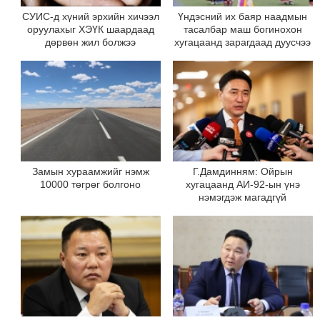
СУИС-д хүний эрхийн хичээл
Үндэсний их баяр наадмын
оруулахыг ХЭҮК шаардаад
тасалбар маш богинохон
дөрвөн жил болжээ
хугацаанд зарагдаад дуусчээ
Замын хураамжийг нэмж
Г.Дамдинням: Ойрын
10000 төгрөг болгоно
хугацаанд АИ-92-ын үнэ
нэмэгдэж магадгүй