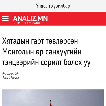
Үндсэн хувилбар
Хятадын гарт төвлөрсөн
Монголын өр санхүүгийн
тэнцвэрийн сорилт болох уу
6-р сарын 16
9 цаг 27 минут