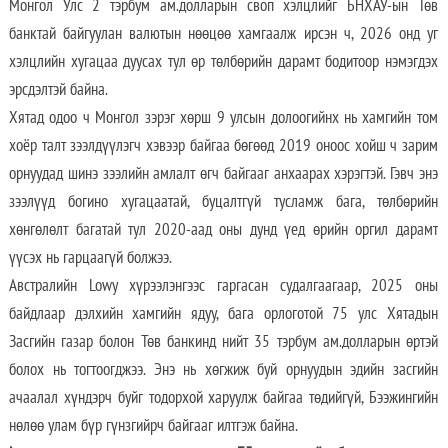
Монгол Улс 2 тэрбум ам.долларын своп хэлцлийг БНХАУ-ын Төв
банктай байгуулан валютын нөөцөө хамгаалж ирсэн ч, 2026 онд уг
хэлцлийн хугацаа дуусах тул өр төлбөрийн дарамт бодитоор нэмэгдэх
эрсдэлтэй байна.
Хятад одоо ч Монгол зэрэг хөрш 9 улсын долоогийнх нь хамгийн том
хоёр талт зээлдүүлэгч хэвээр байгаа бөгөөд 2019 оноос хойш ч зарим
орнуудад шинэ зээлийн амлалт өгч байгааг анхаарах хэрэгтэй. Гэвч энэ
зээлүүд богино хугацаатай, буцалтгүй тусламж бага, төлбөрийн
хөнгөлөлт багатай тул 2020-аад оны дунд үед өрийн оргил дарамт
үүсэх нь гарцаагүй болжээ.
Австралийн Lowy хүрээлэнгээс гаргасан судалгаагаар, 2025 оны
байдлаар дэлхийн хамгийн ядуу, бага орлоготой 75 улс Хятадын
Засгийн газар болон Төв банкинд нийт 35 тэрбум ам.долларын өртэй
болох нь тогтоогджээ. Энэ нь хөгжиж буй орнуудын эдийн засгийн
ачаалал хүндэрч буйг тодорхой харуулж байгаа төдийгүй, Бээжингийн
нөлөө улам бүр гүнзгийрч байгааг илтгэж байна.