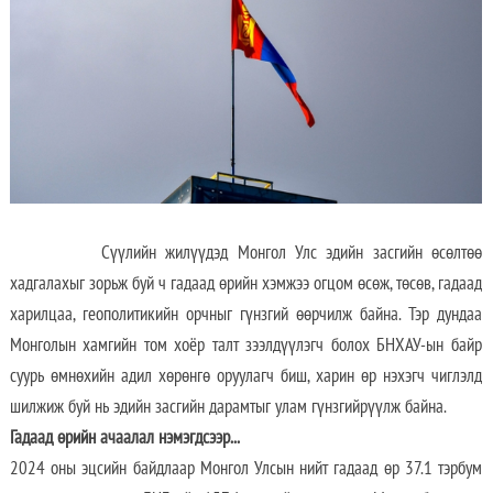
Сүүлийн жилүүдэд Монгол Улс эдийн засгийн өсөлтөө
хадгалахыг зорьж буй ч гадаад өрийн хэмжээ огцом өсөж, төсөв, гадаад
харилцаа, геополитикийн орчныг гүнзгий өөрчилж байна. Тэр дундаа
Монголын хамгийн том хоёр талт зээлдүүлэгч болох БНХАУ-ын байр
суурь өмнөхийн адил хөрөнгө оруулагч биш, харин өр нэхэгч чиглэлд
шилжиж буй нь эдийн засгийн дарамтыг улам гүнзгийрүүлж байна.
Гадаад өрийн ачаалал нэмэгдсээр...
2024 оны эцсийн байдлаар Монгол Улсын нийт гадаад өр 37.1 тэрбум