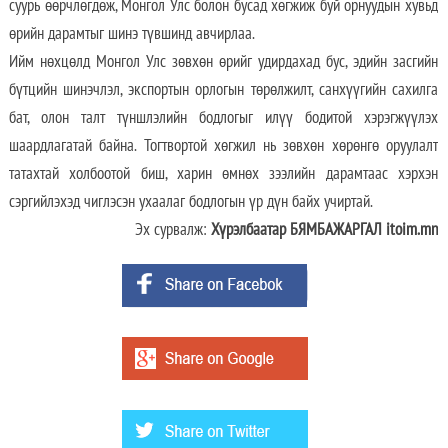
суурь өөрчлөгдөж, Монгол Улс болон бусад хөгжиж буй орнуудын хувьд
өрийн дарамтыг шинэ түвшинд авчирлаа.
Ийм нөхцөлд Монгол Улс зөвхөн өрийг удирдахад бус, эдийн засгийн
бүтцийн шинэчлэл, экспортын орлогын төрөлжилт, санхүүгийн сахилга
бат, олон талт түншлэлийн бодлогыг илүү бодитой хэрэгжүүлэх
шаардлагатай байна. Тогтвортой хөгжил нь зөвхөн хөрөнгө оруулалт
татахтай холбоотой биш, харин өмнөх зээлийн дарамтаас хэрхэн
сэргийлэхэд чиглэсэн ухаалаг бодлогын үр дүн байх учиртай.
Эх сурвалж:
Хүрэлбаатар БЯМБАЖАРГАЛ itoim.mn