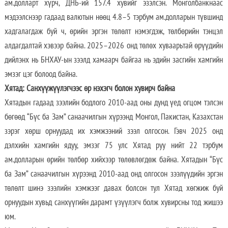
ам.долларт хүрч, ДНБ-ий 157.4 хувийг эзэлсэн. Монголбанкнаас
мэдээлснээр гадаад валютын нөөц 4.8–5 тэрбум ам.долларын түвшинд
хадгалагдаж буй ч, өрийн эргэн төлөлт нэмэгдэж, төлбөрийн тэнцэл
алдагдалтай хэвээр байна. 2025–2026 онд төлөх хуваарьтай өрүүдийн
дийлэнх нь БНХАУ-ын зээлд хамаарч байгаа нь эдийн засгийн хамгийн
эмзэг цэг болоод байна.
Хятад: Санхүүжүүлэгчээс өр нэхэгч болон хувирч байна
Хятадын гадаад зээлийн бодлого 2010-аад оны дунд үед огцом тэлсэн
бөгөөд “Бүс ба Зам” санаачилгын хүрээнд Монгол, Пакистан, Казахстан
зэрэг хөрш орнуудад их хэмжээний зээл олгосон. Гэвч 2025 онд
дэлхийн хамгийн ядуу, эмзэг 75 улс Хятад руу нийт 22 тэрбум
ам.долларын өрийн төлбөр хийхээр төлөвлөгдөж байна. Хятадын “Бүс
ба Зам” санаачилгын хүрээнд 2010-аад онд олгосон зээлүүдийн эргэн
төлөлт шинэ зээлийн хэмжээг давах болсон тул Хятад хөгжиж буй
орнуудын хувьд санхүүгийн дарамт үзүүлэгч болж хувирсны тод жишээ
юм.