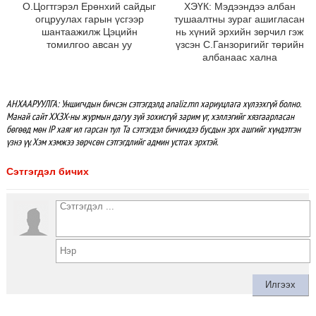
О.Цогтгэрэл Ерөнхий сайдыг
ХЭҮК: Мэдээндээ албан
огцруулах гарын үсгээр
тушаалтны зураг ашигласан
шантаажилж Цэцийн
нь хүний эрхийн зөрчил гэж
томилгоо авсан уу
үзсэн С.Ганзоригийг төрийн
албанаас хална
АНХААРУУЛГА: Уншигчдын бичсэн сэтгэгдэлд analiz.mn хариуцлага хүлээхгүй болно.
Манай сайт ХХЗХ-ны журмын дагуу зүй зохисгүй зарим үг, хэллэгийг хязгаарласан
бөгөөд мөн IP хаяг ил гарсан тул Та сэтгэгдэл бичихдээ бусдын эрх ашгийг хүндэтгэн
үзнэ үү. Хэм хэмжээ зөрчсөн сэтгэгдлийг админ устгах эрхтэй.
Сэтгэгдэл бичих