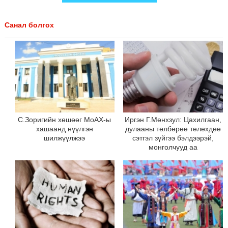
Санал болгох
С.Зоригийн хөшөөг МоАХ-ы
Иргэн Г.Мөнхзул: Цахилгаан,
хашаанд нүүлгэн
дулааны төлбөрөө төлөхдөө
шилжүүлжээ
сэтгэл зүйгээ бэлдээрэй,
монголчууд аа