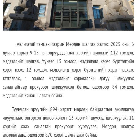
Авлигатай тэмцэх газрын Мөрдөн шалгах хэлтэс 2025 оны 6
дугаар сарын 9-15-ны өдрүүдэд гэмт хэргийн шинжтэй 112 гомдол,
мэдээллийг шалгав. Үүнээс 15 гомдол, мэдээлэлд хэрэг бүртгэлтийн
хэрэг нээх, 12 гомдол, мэдээлэлд хэрэг бүртгэлтийн хэрэг нээхээс
татгалзах, 1 гомдол мэдээллийг харьяаллын дагуу шилжүүлэх
саналтайгаар прокурорт шилжүүлсэн бөгөөд одоогоор 84 гомдол,
мэдээллийг хянан шалгаж байна.
Түүнчлэн эрүүгийн 894 хэрэгт мөрдөн байцаалтын ажиллагаа
явуулснаас өнгөрсөн долоо хоногт 13 хэргийг шүүхэд шилжүүлэх, 11
хэргийг хаах саналтай прокурорт хүргүүлэв. Мөрдөн шалгах
ажиллагаанд одоогоор 870 хэрэг шалгагдаж байна.