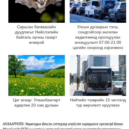
Сарьсан багваахайн
Улсын дугаарын тэгш,
дуудлагыг Нийслэлийн
сондгойгоор ангилан
байгаль орчны газарт
хөдөлгөөнд оролцуулах
өгөөрэй
зохицуулалт 07:00-21:00
цагийн хооронд хэрэгжинэ
Цаг агаар: Улаанбаатарт
Нийтийн тээврийн 15 чиглэлд
өдөртөө 20 хэм дулаан
түр өөрчлөлт оруулжээ
АНХААРУУЛГА: Уншигчдын бичсэн сэтгэгдэлд analiz.mn хариуцлага хүлээхгүй болно.