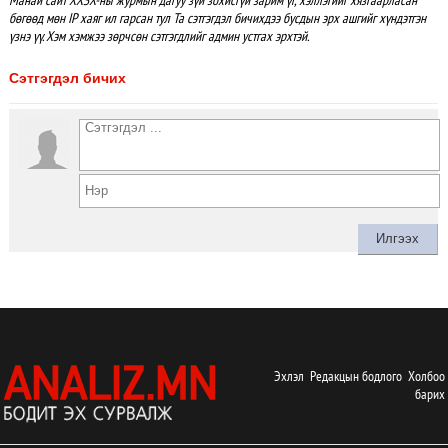
Манай сайт ХХЗХ-ны журмын дагуу зүй зохисгүй зарим үг, хэллэгийг хязгаарласан
бөгөөд мөн IP хаяг ил гарсан тул Та сэтгэгдэл бичихдээ бусдын эрх ашгийг хүндэтгэн
үзнэ үү. Хэм хэмжээ зөрчсөн сэтгэгдлийг админ устгах эрхтэй.
Сэтгэгдэл бичих
Эхлэл
Редакцын бодлого
Холбоо
барих