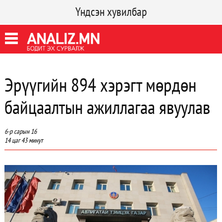
Үндсэн хувилбар
Эрүүгийн 894 хэрэгт мөрдөн
байцаалтын ажиллагаа явуулав
6-р сарын 16
14 цаг 43 минут