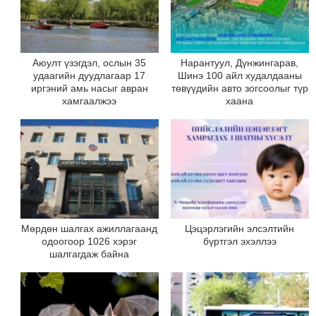
Аюулт үзэгдэл, ослын 35
Нарантуул, Дүнжингарав,
удаагийн дуудлагаар 17
Шинэ 100 айл худалдааны
иргэний амь насыг авран
төвүүдийн авто зогсоолыг түр
хамгаалжээ
хаана
Мөрдөн шалгах ажиллагаанд
Цэцэрлэгийн элсэлтийн
одоогоор 1026 хэрэг
бүртгэл эхэллээ
шалгагдаж байна