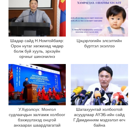
Шадар сайд Н.Номтойбаяр:
Цэцэрлэгийн элсэлтийн
Орон нутаг хөгжихөд чөдөр
бүртгэл эхэллээ
болж буй хууль, эрхзүйн
орчныг шинэчилнэ
У.Хүрэлсүх: Монгол
Шатахуунтай холбоотой
судлаачдын залгамж холбоог
асуудлаар АҮЭБ-ийн сайд
бэхжүүлэхэд онцгой
Г.Дамдинням мэдээлэл өгч
анхаарах шаардлагатай
байна