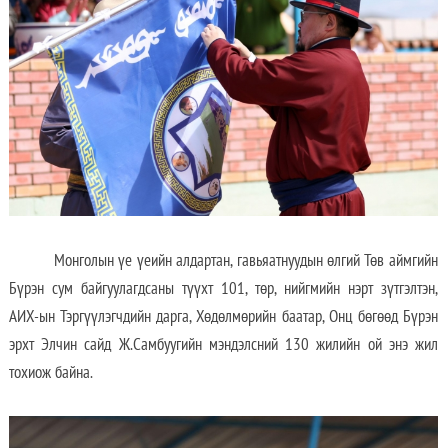
Монголын үе үеийн алдартан, гавьяатнуудын өлгий Төв аймгийн
Бүрэн сум байгуулагдсаны түүхт 101, төр, нийгмийн нэрт зүтгэлтэн,
АИХ-ын Тэргүүлэгчдийн дарга, Хөдөлмөрийн баатар, Онц бөгөөд Бүрэн
эрхт Элчин сайд Ж.Самбуугийн мэндэлсний 130 жилийн ой энэ жил
тохиож байна.