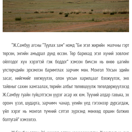
“Ж.Самбуу агсны “Туулах зам” номд “Би эгэл жирийн малчны гэрт
төрсөн, энгийн амьдрал дунд өссөн. Төр барихад эгэл хүний зовлонг
ойлгодог хүн хэрэгтэй гэж боддог” хэмээн бичсэн нь өнөө цагийн
улстөрчдийн эрхэмлэн баримтлах зарчим мөн. Монгол Улсын эдийн
засаг, нийгмийг хөгжүүлэх, олон улсын харилцааг бэхжүүлэх, энх
тайвныг сахин хамгаалах, төрийн албыг төлөвшүүлж төгөлдөржүүлэхэд
Ж.Самбуу гуайн гүйцэтгэсэн үүрэг асар их юм. Түүний алдар гавьяа, эх
оронч үзэл, шударга, зарчимч чанар, үеийн үед гэгээнээр дурсагдаж,
үйл хэрэг нь монгол түмний сэтгэл зүрхэнд мөнхөд оршин батжих
болтугай” хэмээлээ.