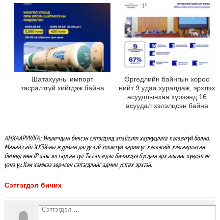
Шатахууны импорт
Өргөдлийн байнгын хороо
тасралтгүй хийгдэж байна
нийт 9 удаа хуралдаж, эрхлэх
асуудлынхаа хүрээнд 16
асуудал хэлэлцсэн байна
АНХААРУУЛГА: Уншигчдын бичсэн сэтгэгдэлд analiz.mn хариуцлага хүлээхгүй болно.
Манай сайт ХХЗХ-ны журмын дагуу зүй зохисгүй зарим үг, хэллэгийг хязгаарласан
бөгөөд мөн IP хаяг ил гарсан тул Та сэтгэгдэл бичихдээ бусдын эрх ашгийг хүндэтгэн
үзнэ үү. Хэм хэмжээ зөрчсөн сэтгэгдлийг админ устгах эрхтэй.
Сэтгэгдэл бичих