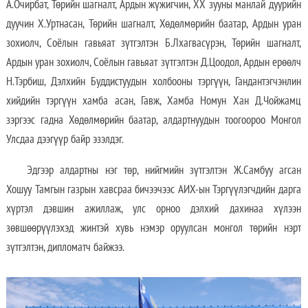
А.Очирбат, Төрийн шагналт, Ардын жүжигчин, XX зууны манлай дуурийн
дуучин Х.Уртнасан, Төрийн шагналт, Хөдөлмөрийн баатар, Ардын уран
зохиолч, Соёлын гавьяат зүтгэлтэн Б.Лхагвасүрэн, Төрийн шагналт,
Ардын уран зохиолч, Соёлын гавьяат зүтгэлтэн Д.Цоодол, Ардын ерөөлч
Н.Тэрбиш, Дэлхийн Буддистуудын холбооны тэргүүн, Гандантэгчэнлин
хийдийн тэргүүн хамба асан, Гавж, Хамба Номун Хан Д.Чойжамц
зэргээс гадна Хөдөлмөрийн баатар, алдартнуудын тоогоороо Монгол
Улсдаа дээгүүр байр эзэлдэг.
Эдгээр алдартны нэг төр, нийгмийн зүтгэлтэн Ж.Самбуу агсан
Хошуу Тамгын газрын хавсраа бичээчээс АИХ-ын Тэргүүлэгчдийн дарга
хүртэл дэвшин ажиллаж, улс орноо дэлхий дахинаа хүлээн
зөвшөөрүүлэхэд жинтэй хувь нэмэр оруулсан монгол төрийн нэрт
зүтгэлтэн, дипломатч байжээ.