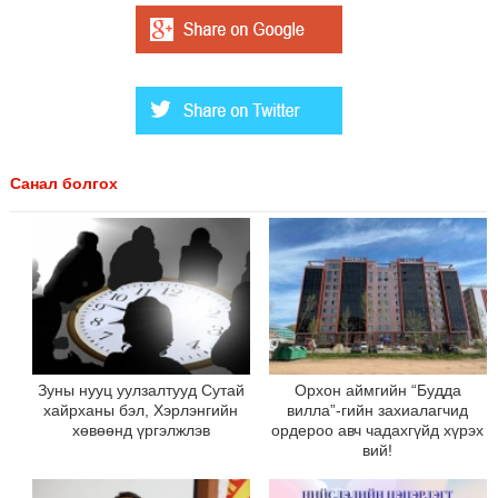
Санал болгох
Зуны нууц уулзалтууд Сутай
Орхон аймгийн “Будда
хайрханы бэл, Хэрлэнгийн
вилла”-гийн захиалагчид
хөвөөнд үргэлжлэв
ордероо авч чадахгүйд хүрэх
вий!