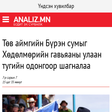
Үндсэн хувилбар
Төв аймгийн Бүрэн сумыг
Хөдөлмөрийн гавьяаны улаан
тугийн одонгоор шагналаа
7-р сарын 7
15 цаг 35 минут