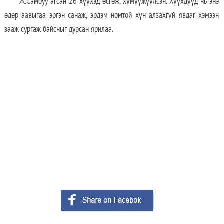
Ж.Самбуу агсан 26 хүүхэд өсгөж, хүмүүжүүлсэн. Хүүхдүүд нь энэ
өдөр аавыгаа эргэн санаж, эрдэм номтой хүн алзахгүй явдаг хэмээн
зааж сургаж байсныг дурсан ярилаа.