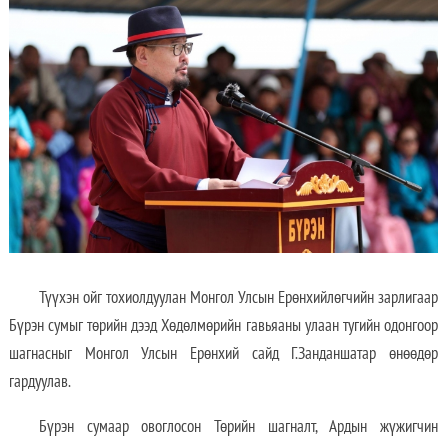
Түүхэн ойг тохиолдуулан Монгол Улсын Ерөнхийлөгчийн зарлигаар
Бүрэн сумыг төрийн дээд Хөдөлмөрийн гавьяаны улаан тугийн одонгоор
шагнасныг Монгол Улсын Ерөнхий сайд Г.Занданшатар өнөөдөр
гардуулав.
Бүрэн сумаар овоглосон Төрийн шагналт, Ардын жүжигчин