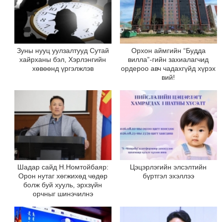
Зуны нууц уулзалтууд Сутай
Орхон аймгийн “Будда
хайрханы бэл, Хэрлэнгийн
вилла”-гийн захиалагчид
хөвөөнд үргэлжлэв
ордероо авч чадахгүйд хүрэх
вий!
Шадар сайд Н.Номтойбаяр:
Цэцэрлэгийн элсэлтийн
Орон нутаг хөгжихөд чөдөр
бүртгэл эхэллээ
болж буй хууль, эрхзүйн
орчныг шинэчилнэ