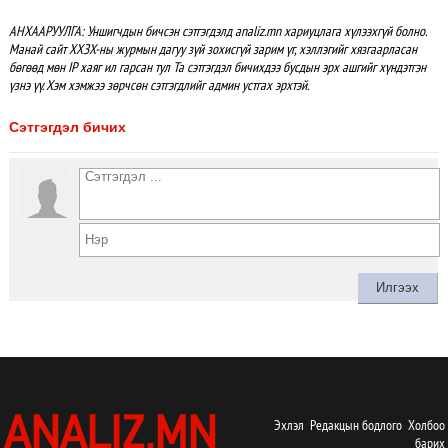
АНХААРУУЛГА: Уншигчдын бичсэн сэтгэгдэлд analiz.mn хариуцлага хүлээхгүй болно.
Манай сайт ХХЗХ-ны журмын дагуу зүй зохисгүй зарим үг, хэллэгийг хязгаарласан
бөгөөд мөн IP хаяг ил гарсан тул Та сэтгэгдэл бичихдээ бусдын эрх ашгийг хүндэтгэн
үзнэ үү. Хэм хэмжээ зөрчсөн сэтгэгдлийг админ устгах эрхтэй.
Сэтгэгдэл бичих
Эхлэл
Редакцын бодлого
Холбоо
барих