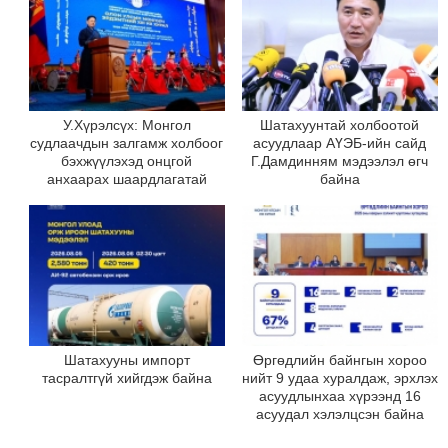
У.Хүрэлсүх: Монгол
Шатахуунтай холбоотой
судлаачдын залгамж холбоог
асуудлаар АҮЭБ-ийн сайд
бэхжүүлэхэд онцгой
Г.Дамдинням мэдээлэл өгч
анхаарах шаардлагатай
байна
Шатахууны импорт
Өргөдлийн байнгын хороо
тасралтгүй хийгдэж байна
нийт 9 удаа хуралдаж, эрхлэх
асуудлынхаа хүрээнд 16
асуудал хэлэлцсэн байна