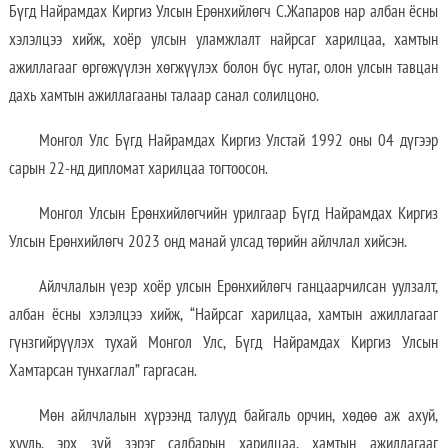
Бүгд Найрамдах Киргиз Улсын Ерөнхийлөгч С.Жапаров нар албан ёсны
хэлэлцээ хийж, хоёр улсын уламжлалт найрсаг харилцаа, хамтын
ажиллагааг өргөжүүлэн хөгжүүлэх болон бүс нутаг, олон улсын тавцан
дахь хамтын ажиллагааны талаар санал солилцоно.
Монгол Улс Бүгд Найрамдах Киргиз Улстай 1992 оны 04 дүгээр
сарын 22-нд дипломат харилцаа тогтоосон.
Монгол Улсын Ерөнхийлөгчийн урилгаар Бүгд Найрамдах Киргиз
Улсын Ерөнхийлөгч 2023 онд манай улсад төрийн айлчлал хийсэн.
Айлчлалын үеэр хоёр улсын Ерөнхийлөгч ганцаарчилсан уулзалт,
албан ёсны хэлэлцээ хийж, “Найрсаг харилцаа, хамтын ажиллагааг
гүнзгийрүүлэх тухай Монгол Улс, Бүгд Найрамдах Киргиз Улсын
Хамтарсан тунхаглал” гаргасан.
Мөн айлчлалын хүрээнд талууд байгаль орчин, хөдөө аж ахуй,
хууль, эрх зүй зэрэг салбарын харилцаа, хамтын ажиллагааг