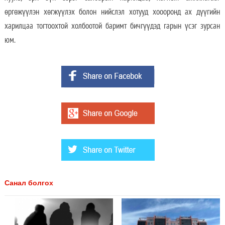
өргөжүүлэн хөгжүүлэх болон нийслэл хотууд хоооронд ах дүүгийн
харилцаа тогтоохтой холбоотой баримт бичгүүдэд гарын үсэг зурсан
юм.
Санал болгох