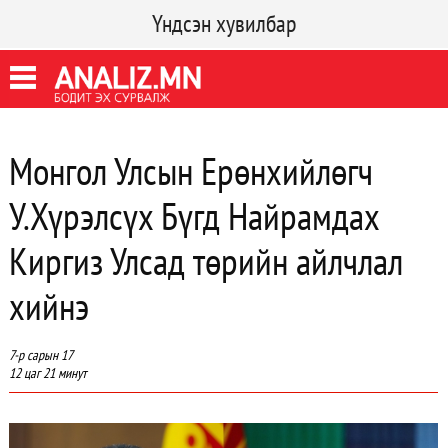
Үндсэн хувилбар
Монгол Улсын Ерөнхийлөгч
У.Хүрэлсүх Бүгд Найрамдах
Киргиз Улсад төрийн айлчлал
хийнэ
7-р сарын 17
12 цаг 21 минут