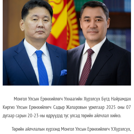
Монгол Улсын Ерөнхийлөгч Ухнаагийн Хүрэлсүх Бүгд Найрамдах
Киргиз Улсын Ерөнхийлөгч Садыр Жапаровын урилгаар 2025 оны 07
дугаар сарын 20-23-ны өдрүүдэд тус улсад төрийн айлчлал хийнэ.
Төрийн айлчлалын хүрээнд Монгол Улсын Ерөнхийлөгч У.Хүрэлсүх,