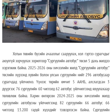
Хотын төвийн бүсийн ачааллыг сааруулах, хол гэртээ сурагчдыг
аюулгүй зорчуулах зорилгоор “Сургуулийн автобус” төсөл 5 дахь жилдээ
хэрэгжиж байна. 2025-2026 оны хичээлийн жилд “Сургуулийн автобус”
төслийн хүрээнд хувийн болон улсын сургуулийн нийт 296 автобусаар
сурагчдад үйлчилнэ. Үүнээс төрийн өмчит 5 ААНБ, алслагдсан 3
дүүргээс 76 сургуулийн 60 чиглэлд 62 автобус үйлчилгээнд явуулахаар
төлөвлөж байна. Харин өнгөрсөн 2024-2025 оны хичээлийн жилд
сургуулийн автобусны үйлчилгээнд 82 сургуулийн 66 автобус 66
чиглэлд 13.200 гаруй хүүхдийг тээвэрлэсэн байна. Сургуулийн