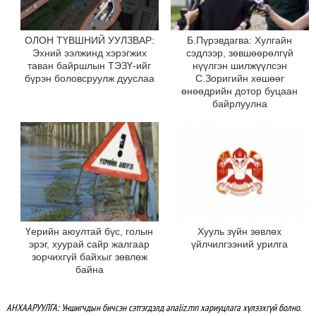
ОЛОН ТҮВШНИЙ УУЛЗВАР:
Б.Пүрэвдагва: Хулгайн
Эхний ээлжинд хэрэгжих
сэдлээр, зөвшөөрөлгүй
таван байршлын ТЭЗҮ-ийг
нүүлгэн шилжүүлсэн
бүрэн боловсруулж дууслаа
С.Зоригийн хөшөөг
өнөөдрийн дотор буцаан
байрлуулна
Үерийн аюултай бүс, голын
Хууль зүйн зөвлөх
эрэг, хуурай сайр жалгаар
үйлчилгээний урилга
зорчихгүй байхыг зөвлөж
байна
АНХААРУУЛГА: Уншигчдын бичсэн сэтгэгдэлд analiz.mn хариуцлага хүлээхгүй болно.