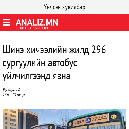
Үндсэн хувилбар
Шинэ хичээлийн жилд 296
сургуулийн автобус
үйлчилгээнд явна
9-р сарын 1
12 цаг 05 минут