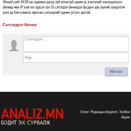
Манай сайт ХХЗХ-ны журмын дагуу зүй зохисгүй зарим үг, хэллэгийг хязгаарласан
бөгөөд мөн IP хаяг ил гарсан тул Та сэтгэгдэл бичихдээ бусдын эрх ашгийг хүндэтгэн
үзнэ үү. Хэм хэмжээ зөрчсөн сэтгэгдлийг админ устгах эрхтэй.
Сэтгэгдэл бичих
Эхлэл
Редакцын бодлого
Холбоо
барих