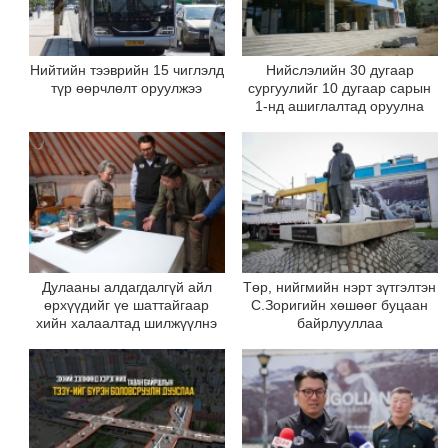
Нийтийн тээврийн 15 чиглэлд
Нийслэлийн 30 дугаар
түр өөрчлөлт оруулжээ
сургуулийг 10 дугаар сарын
1-нд ашиглалтад оруулна
Дулааны алдагдалгүй айл
Төр, нийгмийн нэрт зүтгэлтэн
өрхүүдийг үе шаттайгаар
С.Зоригийн хөшөөг буцаан
хийн халаалтад шилжүүлнэ
байрлууллаа