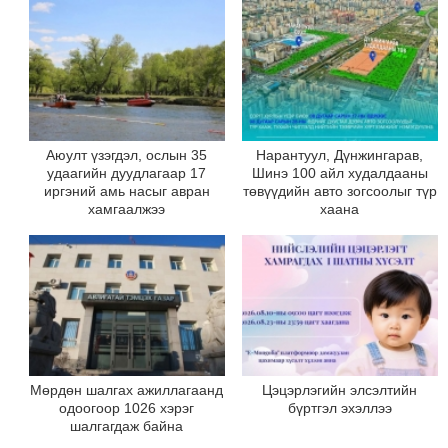
Аюулт үзэгдэл, ослын 35
Нарантуул, Дүнжингарав,
удаагийн дуудлагаар 17
Шинэ 100 айл худалдааны
иргэний амь насыг авран
төвүүдийн авто зогсоолыг түр
хамгаалжээ
хаана
Мөрдөн шалгах ажиллагаанд
Цэцэрлэгийн элсэлтийн
одоогоор 1026 хэрэг
бүртгэл эхэллээ
шалгагдаж байна