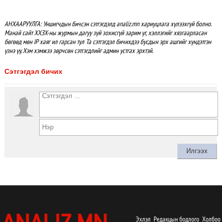
АНХААРУУЛГА: Уншигчдын бичсэн сэтгэгдэлд analiz.mn хариуцлага хүлээхгүй болно.
Манай сайт ХХЗХ-ны журмын дагуу зүй зохисгүй зарим үг, хэллэгийг хязгаарласан
бөгөөд мөн IP хаяг ил гарсан тул Та сэтгэгдэл бичихдээ бусдын эрх ашгийг хүндэтгэн
үзнэ үү. Хэм хэмжээ зөрчсөн сэтгэгдлийг админ устгах эрхтэй.
Сэтгэгдэл бичих
Эхлэл
Редакцын бодлого
Холбоо