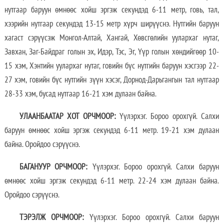
нутгаар баруун өмнөөс хойш эргэж секундэд 6-11 метр, говь, тал,
хээрийн нутгаар секундэд 13-15 метр хүрч ширүүснэ. Нутгийн баруун
хагаст сэрүүсэж Монгол-Алтай, Хангай, Хөвсгөлийн уулархаг нутаг,
Завхан, Заг-Байдраг голын эх, Идэр, Тэс, Эг, Үүр голын хөндийгөөр 10-
15 хэм, Хэнтийн уулархаг нутаг, говийн бүс нутгийн баруун хэсгээр 22-
27 хэм, говийн бүс нутгийн зүүн хэсэг, Дорнод-Дарьгангын тал нутгаар
28-33 хэм, бусад нутгаар 16-21 хэм дулаан байна.
УЛААНБААТАР ХОТ ОРЧМООР:
Үүлэрхэг. Бороо орохгүй. Салхи
баруун өмнөөс хойш эргэж секундэд 6-11 метр. 19-21 хэм дулаан
байна. Оройдоо сэрүүснэ.
БАГАНУУР ОРЧМООР:
Үүлэрхэг. Бороо орохгүй. Салхи баруун
өмнөөс хойш эргэж секундэд 6-11 метр. 22-24 хэм дулаан байна.
Оройдоо сэрүүснэ.
ТЭРЭЛЖ ОРЧМООР:
Үүлэрхэг. Бороо орохгүй. Салхи баруун