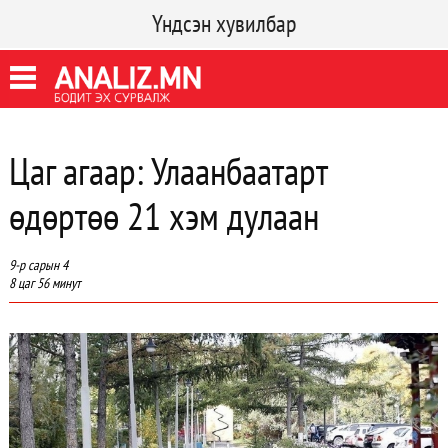
Үндсэн хувилбар
Цаг агаар: Улаанбаатарт
өдөртөө 21 хэм дулаан
9-р сарын 4
8 цаг 56 минут