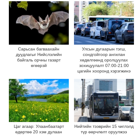
Сарьсан багваахайн
Улсын дугаарын тэгш,
дуудлагыг Нийслэлийн
сондгойгоор ангилан
байгаль орчны газарт
хөдөлгөөнд оролцуулах
өгөөрэй
зохицуулалт 07:00-21:00
цагийн хооронд хэрэгжинэ
Цаг агаар: Улаанбаатарт
Нийтийн тээврийн 15 чиглэлд
өдөртөө 20 хэм дулаан
түр өөрчлөлт оруулжээ