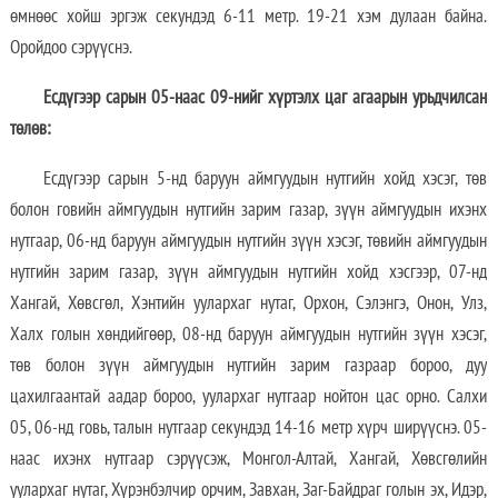
өмнөөс хойш эргэж секундэд 6-11 метр. 19-21 хэм дулаан байна.
Оройдоо сэрүүснэ.
Е
сдүгээр сарын 05-наас 09-нийг хүртэлх
цаг агаарын урьдчилсан
төлөв
:
Есдүгээр сарын 5-нд баруун аймгуудын нутгийн хойд хэсэг, төв
болон говийн аймгуудын нутгийн зарим газар, зүүн аймгуудын ихэнх
нутгаар, 06-нд баруун аймгуудын нутгийн зүүн хэсэг, төвийн аймгуудын
нутгийн зарим газар, зүүн аймгуудын нутгийн хойд хэсгээр, 07-нд
Хангай, Хөвсгөл, Хэнтийн уулархаг нутаг, Орхон, Сэлэнгэ, Онон, Улз,
Халх голын хөндийгөөр, 08-нд баруун аймгуудын нутгийн зүүн хэсэг,
төв болон зүүн аймгуудын нутгийн зарим газраар бороо, дуу
цахилгаантай аадар бороо, уулархаг нутгаар нойтон цас орно. Салхи
05, 06-нд говь, талын нутгаар секундэд 14-16 метр хүрч ширүүснэ. 05-
наас ихэнх нутгаар сэрүүсэж, Монгол-Алтай, Хангай, Хөвсгөлийн
уулархаг нутаг, Хүрэнбэлчир орчим, Завхан, Заг-Байдраг голын эх, Идэр,