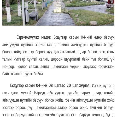
Сэрэмжлүүлэх мэдээ
:
Есдүгээр сарын 04-ний өдөр баруун
аймгуудын нутгийн зарим газар, төвийн аймгуудын нутгийн баруун
болон хойд хэсгээр бороо, дуу цахилгаантай аадар бороо орж, говь,
талын нутгаар хүчтэй салхи, шороон шуургатай байх тул болзошгүй
мөндөр, нөөлөг салхи, аянга цахилгаан, үерийн аюулаас сэрэмжтэй
байхыг анхааруулж байна.
Е
сдүгээр сарын 04-ний 08 цагаас 20 цаг хүртэл:
Ихэнх нутгаар
солигдмол үүлтэй. Баруун аймгуудын нутгийн зарим газар, төвийн
аймгуудын нутгийн баруун болон хойд, говийн аймгуудын нутгийн хойд
хэсгээр бороо, дуу цахилгаантай аадар бороо орно. Нутгийн баруун
хэсгээр баруун хойноос, нутгийн зүүн хэсгээр баруун өмнөөс, бусад