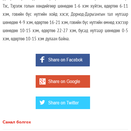
Тэс, Тэрэлж голын хөндийгөөр шөнөдөө 1-6 хэм хүйтэн, өдөртөө 6-11
хэм, говийн бүс нутгийн хойд хэсэг, Дорнод-Дарьгангын тал нутгаар
шөнөдөө 4-9 хэм, өдөртөө 16-21 хэм, говийн бүс нутгийн өмнөд хэсгээр
шөнөдөө 10-15 хэм, өдөртөө 22-27 хэм, бусад нутгаар шөнөдөө 0-5
хэм, өдөртөө 10-15 хэм дулаан байна.
Санал болгох