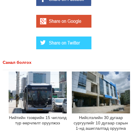
Санал болгох
Нийтийн тээврийн 15 чиглэлд
Нийслэлийн 30 дугаар
түр өөрчлөлт оруулжээ
сургуулийг 10 дугаар сарын
1-нд ашиглалтад оруулна