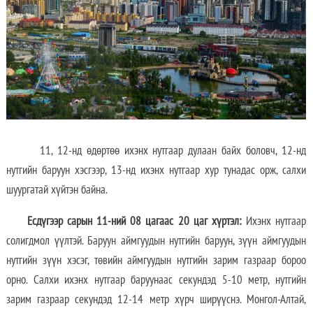
11, 12-нд өдөртөө ихэнх нутгаар дулаан байх боловч, 12-нд
нутгийн баруун хэсгээр, 13-нд ихэнх нутгаар хур тунадас орж, салхи
шуургатай хүйтэн байна.
Е
сдүгээр сарын 11-ний 08 цагаас 20 цаг хүртэл:
Ихэнх нутгаар
солигдмол үүлтэй. Баруун аймгуудын нутгийн баруун, зүүн аймгуудын
нутгийн зүүн хэсэг, төвийн аймгуудын нутгийн зарим газраар бороо
орно. Салхи ихэнх нутгаар баруунаас секундэд 5-10 метр, нутгийн
зарим газраар секундэд 12-14 метр хүрч ширүүснэ. Монгол-Алтай,