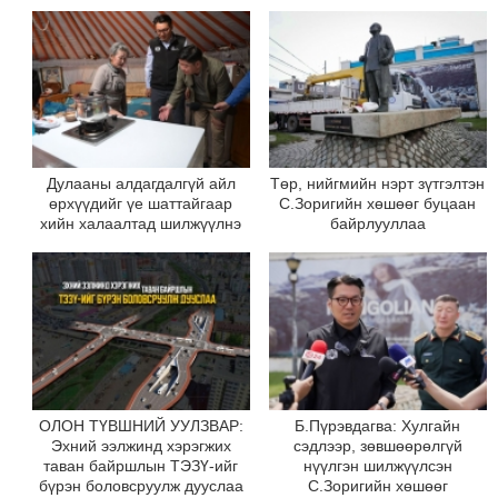
Дулааны алдагдалгүй айл
Төр, нийгмийн нэрт зүтгэлтэн
өрхүүдийг үе шаттайгаар
С.Зоригийн хөшөөг буцаан
хийн халаалтад шилжүүлнэ
байрлууллаа
ОЛОН ТҮВШНИЙ УУЛЗВАР:
Б.Пүрэвдагва: Хулгайн
Эхний ээлжинд хэрэгжих
сэдлээр, зөвшөөрөлгүй
таван байршлын ТЭЗҮ-ийг
нүүлгэн шилжүүлсэн
бүрэн боловсруулж дууслаа
С.Зоригийн хөшөөг