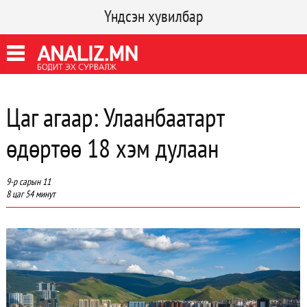
Үндсэн хувилбар
Цаг агаар: Улаанбаатарт
өдөртөө 18 хэм дулаан
9-р сарын 11
8 цаг 54 минут