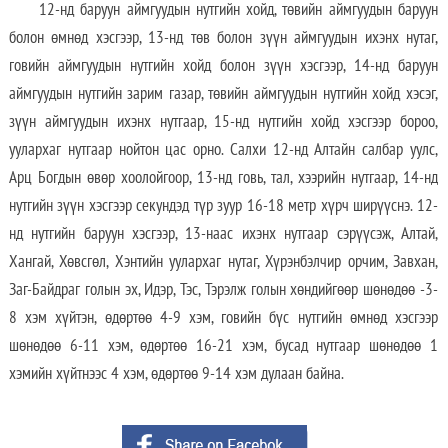
12-нд баруун аймгуудын нутгийн хойд, төвийн аймгуудын баруун
болон өмнөд хэсгээр, 13-нд төв болон зүүн аймгуудын ихэнх нутаг,
говийн аймгуудын нутгийн хойд болон зүүн хэсгээр, 14-нд баруун
аймгуудын нутгийн зарим газар, төвийн аймгуудын нутгийн хойд хэсэг,
зүүн аймгуудын ихэнх нутгаар, 15-нд нутгийн хойд хэсгээр бороо,
уулархаг нутгаар нойтон цас орно. Салхи 12-нд Алтайн салбар уулс,
Арц Богдын өвөр хоолойгоор, 13-нд говь, тал, хээрийн нутгаар, 14-нд
нутгийн зүүн хэсгээр секундэд түр зуур 16-18 метр хүрч ширүүснэ. 12-
нд нутгийн баруун хэсгээр, 13-наас ихэнх нутгаар сэрүүсэж, Алтай,
Хангай, Хөвсгөл, Хэнтийн уулархаг нутаг, Хүрэнбэлчир орчим, Завхан,
Заг-Байдраг голын эх, Идэр, Тэс, Тэрэлж голын хөндийгөөр шөнөдөө -3-
8 хэм хүйтэн, өдөртөө 4-9 хэм, говийн бүс нутгийн өмнөд хэсгээр
шөнөдөө 6-11 хэм, өдөртөө 16-21 хэм, бусад нутгаар шөнөдөө 1
хэмийн хүйтнээс 4 хэм, өдөртөө 9-14 хэм дулаан байна.