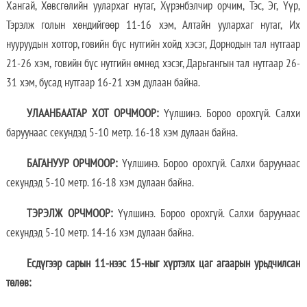
Хангай, Хөвсгөлийн уулархаг нутаг, Хүрэнбэлчир орчим, Тэс, Эг, Үүр,
Тэрэлж голын хөндийгөөр 11-16 хэм, Алтайн уулархаг нутаг, Их
нууруудын хотгор, говийн бүс нутгийн хойд хэсэг, Дорнодын тал нутгаар
21-26 хэм, говийн бүс нутгийн өмнөд хэсэг, Дарьгангын тал нутгаар 26-
31 хэм, бусад нутгаар 16-21 хэм дулаан байна.
УЛААНБААТАР ХОТ ОРЧМООР:
Үүлшинэ. Бороо орохгүй. Салхи
баруунаас секундэд 5-10 метр. 16-18 хэм дулаан байна.
БАГАНУУР ОРЧМООР:
Үүлшинэ. Бороо орохгүй. Салхи баруунаас
секундэд 5-10 метр. 16-18 хэм дулаан байна.
ТЭРЭЛЖ ОРЧМООР:
Үүлшинэ. Бороо орохгүй. Салхи баруунаас
секундэд 5-10 метр. 14-16 хэм дулаан байна.
Е
сдүгээр сарын 11-нээс 15-ныг хүртэлх
цаг агаарын урьдчилсан
төлөв
: