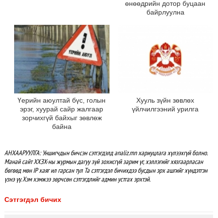
өнөөдрийн дотор буцаан
байрлуулна
Үерийн аюултай бүс, голын
Хууль зүйн зөвлөх
эрэг, хуурай сайр жалгаар
үйлчилгээний урилга
зорчихгүй байхыг зөвлөж
байна
АНХААРУУЛГА: Уншигчдын бичсэн сэтгэгдэлд analiz.mn хариуцлага хүлээхгүй болно.
Манай сайт ХХЗХ-ны журмын дагуу зүй зохисгүй зарим үг, хэллэгийг хязгаарласан
бөгөөд мөн IP хаяг ил гарсан тул Та сэтгэгдэл бичихдээ бусдын эрх ашгийг хүндэтгэн
үзнэ үү. Хэм хэмжээ зөрчсөн сэтгэгдлийг админ устгах эрхтэй.
Сэтгэгдэл бичих