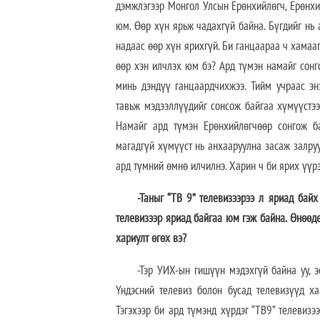
дэмжлэгээр Монгол Улсын Ерөнхийлөгч, Ерөнхи
юм. Өөр хүн ярьж чадахгүй байна. Бүгдийг нь 
надаас өөр хүн ярихгүй. Би ганцаараа ч хамаа
өөр хэн илчлэх юм бэ? Ард түмэн намайг сонг
минь дэндүү ганцаардчихжээ. Тийм учраас эн
тавьж мэдээллүүдийг сонсож байгаа хүмүүстэ
Намайг ард түмэн Ерөнхийлөгчөөр сонгож б
магадгүй хүмүүст нь анхааруулна засаж залруу
ард түмний өмнө илчилнэ. Харин ч би ярих үүр
-Таныг “ТВ 9” телевизээрээ л яриад бай
телевизээр яриад байгаа юм гэж байна. Өнөөдө
хариулт өгөх вэ?
-Тэр УИХ-ын гишүүн мэдэхгүй байна уу, э
Үндэсний телевиз болон бусад телевизүүд ха
Тэгэхээр би ард түмэнд хүрдэг “ТВ9” телевизээ