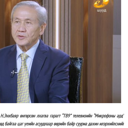
хбаяр өнгөрсөн лхагва гарагт “ТВ9” телевизийн “Микрофоны ард”
өд байгаа цаг үеийн асуудлаар өөрийн байр сууриа дахин илэрхийлснийг