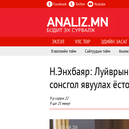
Facebook
Twitter
Youtube
ЭХЛЭЛ
УЛС ТӨР
ЭДИЙН ЗАСАГ
Хэвлэлийн тойм
Сайтуудын тойм
Анали
Н.Энхбаяр: Луйврын 
сонсгол явуулах ёст
9-р сарын 22
9 цаг 25 минут