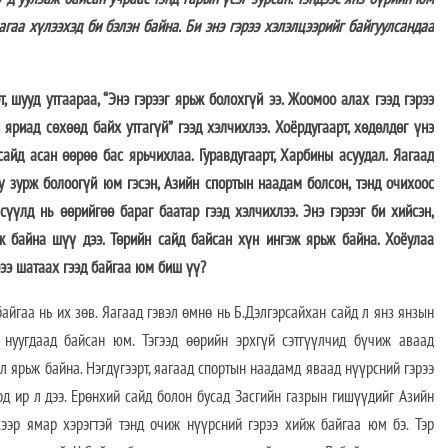
гаа хүлээхэд би бэлэн байна. Би энэ гэрээ хэлэлцээрийг байгуулсандаа
, шууд утгаараа, “Энэ гэрээг ярьж болохгүй ээ. Жоомоо алах гээд гэрээ
 яриад сөхөөд байх утгагүй” гээд хэлчихлээ. Хоёрдугаарт, хөдөлдөг үнэ
сайд асан өөрөө бас ярьчихлаа. Гуравдугаарт, Харбины асуудал. Яагаад
 зурж болоогүй юм гэсэн, Азийн спортын наадам болсон, тэнд очихоос
үүлд нь өөрийгөө бараг баатар гээд хэлчихлээ. Энэ гэрээг би хийсэн,
ьж байна шүү дээ. Төрийн сайд байсан хүн ингэж ярьж байна. Хоёулаа
рээ шатаах гээд байгаа юм биш үү?
байгаа нь их зөв. Яагаад гэвэл өмнө нь Б.Дэлгэрсайхан сайд л янз янзын
 нуугдаад байсан юм. Тэгээд өөрийн эрхгүй сэтгүүлчид бүчиж аваад
йл ярьж байна. Нэгдүгээрт, яагаад спортын наадамд яваад нүүрсний гэрээ
д ир л дээ. Ерөнхий сайд болон бусад Засгийн газрын гишүүдийг Азийн
хээр ямар хэрэгтэй тэнд очиж нүүрсний гэрээ хийж байгаа юм бэ. Тэр