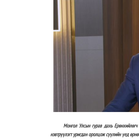
Монгол Улсын гурав дахь Ерөнхийлөгч Н.Эн
нэвтрүүлэгт уригдан оролцож сүүлийн үед өрнө