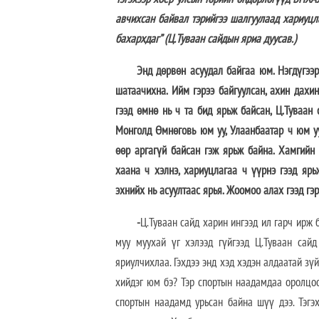
авчихсан байвал тэрийгээ шалгуулаад хариуцла
бахархдаг” (Ц.Туваан сайдын яриа дуусав.)
Энд дөрвөн асуудал байгаа юм. Нэгдүгээрт
шатаачихна. Ийм гэрээ байгуулсан, ахин дахин
гээд өмнө нь ч та бид ярьж байсан, Ц.Туваан 
Монголд Өмнөговь юм уу, Улаанбаатар ч юм уу
өөр аргагүй байсан гэж ярьж байна. Хамгийн с
хаана ч хэлнэ, хариуцлагаа ч үүрнэ гээд яр
эхнийх нь асуултаас ярья. Жоомоо алах гээд гэ
-
Ц.Туваан сайд харин ингээд ил гарч ирж 
муу муухай үг хэлээд гүйгээд Ц.Туваан сайд
яриулчихлаа. Гэхдээ энд хэд хэдэн алдаатай зү
хийдэг юм бэ? Тэр спортын наадамдаа оролцоо
спортын наадамд урьсан байна шүү дээ. Тэгэ