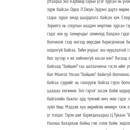
утгаараа энэ Харбинд гарын үсэг зурсан нь үнэ
зурж байсан. Одоо Л.Оюун-Эрдэнэ дарга өөрөө
гадна зурах ямар шаардлага байсан юм. Спор
Зорилго нь спортын наадам мөртлөө зурсан гэ
гэдэг юм уу, тамирчдыг олимпод бэлдэнэ гэдэг
болчихов гээд ингээд өөрсдөө баригдчихаж бай
олдохгүй байгаа. Тийм учраас энэ нууцлалтай г
бол зүгээр л ил хийчихгүй яасан юм? Яагаад э
байгаад “байшин”-гаа шатаачихна гэсэн ийм у
бол Монгол Улсын “байшин” байхгүй болчихно.
байгаа суурийг нь ганхуулж байгаа гэрээ бол
цаашаа хөгжинө. Энэ гэрээг засаж байж шударг
байгалийн баялаг ард түмний өмч мөн гэдэг 
зүйл биш. Мэдээж хүн өөрийгөө өмөөрч тэгж хэ
үг хэлдэг. Тэрэн шиг баригдахаараа Ц.Туваан “
Наанаа бахархаж байна гэж хэлж байж эндээс