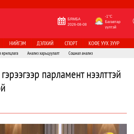
-1°C
БЯМБА
Багавтар
2026-08-08
үүлтэй
НИЙГЭМ
ДЭЛХИЙ
СПОРТ
КОФЕ УУХ ЗУУР
з ярилцлага
Анализ харьцуулалт
Сошиал анализ
гэрээгээр парламент нээлттэй
ой