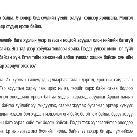
 байна. Өнөөдөр бид сүүлийн үеийн халуун сэдвээр ярилцана. Монгол
яр студид ирсэн байна.
влэлийн бага хурлын үеэр тавьсан ноцтой асуудал олон нийтийн багагүй
айна. Энэ тал дээр хоёулаа төвлөрч ярина. Гэхдээ үүнээс өмнө нэг зүйл
 байсан хүн. Гэтэл тийм хэмжээний албан тушаал хашиж байсан хүн ийм
ар хариулт өгөх вэ?
яа Их хурлын гишүүдэд, Д.Амарбаясгалан даргад, Ерөнхий сайд асан
 Тэр асуултын хариу яаж ирэх нь вэ, тэрийг харж байж санаа бодлоо
 Тэгтэл өнөөдрийн өрнөж байгаа явдлыг харахад асуудлыг Ардын намын
 байгаа зүйлийг хүчгүйдүүлэх, саармагжуулах бусармаг аргаар хүмүүс
длыг мэдсэн бол хурдан мэдээлэл өгч байх ёстой юм байна, буруу зөрүү
н бага хурал хийе гэж бодож байсан. Гэхдээ тэгж хүлээлгүйгээр өнөөдөр
на. Ер нь яагаад энэ бүхнийг яриад байна вэ гэхээр би ард түмнийхээ