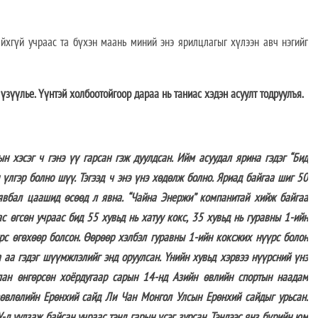
йхгүй учраас та бүхэн маань миний энэ ярилцлагыг хүлээн авч нэгийг
үзүүлье. Үүнтэй холбоотойгоор дараа нь таниас хэдэн асуулт тодруулъя.
н хэсэг ч гэнэ үү гарсан гэж дуулдсан. Ийм асуудал ярина гэдэг “Бид
 үлгэр болно шүү. Тэгээд ч энэ үнэ хөдөлж болно. Яриад байгаа шиг 50
 явбал цаашид өсөөд л явна. “Чайна Энержи” компанитай хийж байгаа
ас өгсөн учраас бид 55 хувьд нь хатуу кокс, 35 хувьд нь гуравны 1-ийн
рс өгөхөөр болсон. Өөрөөр хэлбэл гуравны 1-ийн коксжих нүүрс болон
 аа гэдэг шүүмжлэлийг энд оруулсан. Үнийн хувьд хэрвээ нүүрсний үнэ
члан өнгөрсөн хоёрдугаар сарын 14-нд Азийн өвлийн спортын наадам
өвлөлийн Ерөнхий сайд Ли Чан Монгол Улсын Ерөнхий сайдыг урьсан.
-д уулзаж байсан учраас тэнд гарын үсэг зурсан. Тэндээс янз бүрийн юм