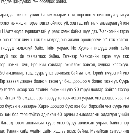
 гэдгээ цайруулах гэж оролдож байна.
гарахдаа жишиг үнийг баримтлаарай гээд өөрсдөө ч ойлгоогүй утгагүй
хэнх нь жишиг гэрээ гэдгээ ойлгоогүй, хэд гэдгийг нь ч анзаараагүй юм
н Н.Алтанхуяг туршлагатай учраас хэлж байна шүү дээ. “Чалкогийн гэрээ
ж энэ гэрээг хийнэ гэж би мэдээд энэ ажилд оролцоогүй ээ” гэж хэлсэн.
 гишүүд мэдэхгүй байх. Тийм учраас Их Хурлын гишүүд энийг сайн
дгүй гэж би таамаглаж байна. Тэгэхээр Чалкогийн гэрээ муу гэж
 өөр намын хүн, Ерөнхий сайдаар ажиллаж байсан, худлаа хэлэхгүй.
 50 ам.доллар гээд суурь үнээ авчихаж байгаа юм. Тэрийг нүүрсний үнэ
эр заавал дээшээ болно ч гэсэн үг биш, доошоо ч болно гэсэн үг. Суурь
ур тогтоочихоор зах зээлийн биржийн үнэ 90 гаруй доллар байгаа гэхээр
на. Ингэж 45 ам.долларын зөрүү тогтоочихсон учраас үнэ дээшээ явсан ч
оо буусан ч хэвээрээ. Харин доошоо буух юм бол биржийн үнэ суурь үнэ
ах юм бол тэрэнтэйгээ адилхан 40 орчим ам.долларын алдагдал үнийн
 Яагаад гэвэл анхнаасаа суурь үнээ буруу авчихсан учраас байнга тэр
раас Туваан сайд улайм цайм худлаа ярьж байна. Манайхан сэтгүүлчид