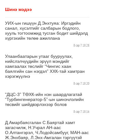
Шинэ мэдээ
УИХ-ын гишүүн Д.Энхтуяа: Иргэдийн
санал, хүсэлтийг салбарын бодлого,
хууль тогтоомжид тусган бодит шийдэлд
хүргэхийн төлөө ажиллана
8 сар 7. 18:28
Улаанбаатарын утааг бууруулах,
нийслэлчүүдийн эрүүл мэндийг
хамгаалах төслийг “Чингис хаан
баялгийн сан нэгдэл” ХХК-тай хамтран
хэрэгжүүлнэ
8 сар 7. 18:20
"ДЦС-3” ТӨХК-ийн нэн шаардлагатай
“Турбингенератор-5”-ын шинэчлэлийн
төсвийг шийдвэрлэхээр болов
8 сар 7. 18:16
Д.Амарбаясгалан С.Баяртай хамт
загасчилж, Н.Учрал АН-аас
О.Алтангэрэл, Ч.Лодойсамбууг, МАН-аас
Ж.Энхбаяр, Л.Энх-Амгалан тэргүүтэй