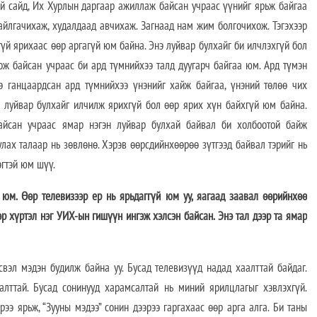
й сайд, Их Хурлын даргаар ажиллаж байсан учраас үүнийг ярьж байгаа
айлгачихаж, худалдаад авчихаж. Загнаад нам жим болгочихож. Тэгэхээр
гүй ярихаас өөр аргагүй юм байна. Энэ луйвар булхайг би илчлэхгүй бол
ож байсан учраас би ард түмнийхээ талд дуугарч байгаа юм. Ард түмэн
э ганцаардсан ард түмнийхээ үнэнийг хайж байгаа, үнэний төлөө чих
э луйвар булхайг илчилж ярихгүй бол өөр ярих хүн байхгүй юм байна.
айсан учраас ямар нэгэн луйвар булхай байвал би холбоотой байж
лах талаар нь зөвлөнө. Хэрэв өөрсдийнхөөрөө зүтгээд байвал тэрийг нь
эгтэй юм шүү.
х юм. Өөр телевизээр ер нь ярьдаггүй юм уу, яагаад заавал өөрийнхөө
р хүртэл нэг УИХ-ын гишүүн ингэж хэлсэн байсан. Энэ тал дээр та ямар
свэл мэдэн будилж байна уу. Бусад телевизүүд надад хаалттай байдаг.
алттай. Бусад сонинууд харамсалтай нь миний ярилцлагыг хэвлэхгүй.
рээ ярьж, “Зууны мэдээ” сонин дээрээ гаргахаас өөр арга алга. Би таны