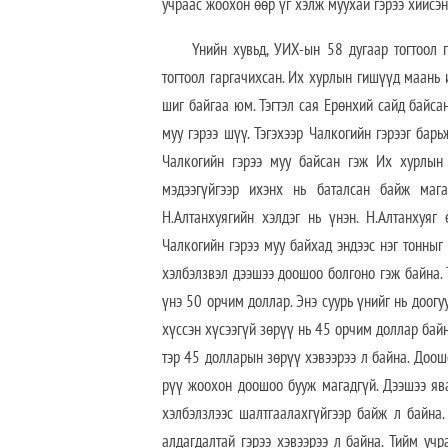
учраас жоохон өөр үг хэлж муухай гэрээ хийсэн
Үнийн хувьд, УИХ-ын 58 дугаар тогтоол 
тогтоол гаргачихсан. Их хурлын гишүүд маань и
шиг байгаа юм. Тэгтэл сая Ерөнхий сайд байса
муу гэрээ шүү. Тэгэхээр Чалкогийн гэрээг барь
Чалкогийн гэрээ муу байсан гэж Их хурлын
мэдээгүйгээр ихэнх нь баталсан байж мага
Н.Алтанхуягийн хэлдэг нь үнэн. Н.Алтанхуяг
Чалкогийн гэрээ муу байхад эндээс нэг тонныг
хэлбэлзвэл дээшээ доошоо болгоно гэж байна. Т
үнэ 50 орчим доллар. Энэ суурь үнийг нь доогу
хүссэн хүсээгүй зөрүү нь 45 орчим доллар бай
тэр 45 долларын зөрүү хэвээрээ л байна. Доош
рүү жоохон доошоо бууж магадгүй. Дээшээ яв
хэлбэлзлээс шалтгаалахгүйгээр байж л байна.
алдагдалтай гэрээ хэвээрээ л байна. Тийм уч