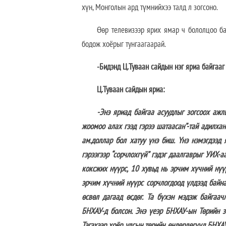
хүн, Монголын ард түмнийхээ талд л зогсоно.
Өөр телевизээр ярих ямар ч бололцоо ба
бодож хоёрыг тунгаагаарай.
-Бидэнд Ц.Туваан сайдын нэг яриа байгааг 
Ц.Туваан сайдын яриа:
-Энэ яриад байгаа асуудлыг зогсоох ажлы
жоомоо алах гээд гэрээ шатаасан”-тай адилхан
ам.доллар бол хатуу үнэ биш. Үнэ нэмэгдээд
гэрээгээр “сорчлохгүй” гэдэг даалгаврыг УИХ-а
коксжих нүүрс, 10 хувьд нь эрчим хүчний нүү
эрчим хүчний нүүрс сорчлогдоод үлдээд байна
өсвөл дагаад өсдөг. Та бүхэн мэдэж байгаа
БНХАУ-д болсон. Энэ үеэр БНХАУ-ын Төрийн з
Тэгэхээр хоёр улсын төрийн өндөрлөгүүд БНХАУ