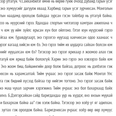
хээр утгагүй. Ч.Сайханбилэг өмнө нь өөрөө гүйж очоод Дубайд гарын үсэг
 энэ хүмүүсийг дагуулж яваад Харбинд гарын үсэг зурчихсан. Монголын
тын наадамд оролцож байхдаа зурсан гэсэн тайлбар нь утгагүй байна.
рээ нь нүүрсний гэрээ. Ядахдаа спортын чиглэлээр хамтран ажиллана ч
 ч юм уу ийм зүйлс ярьсан хүн бол ойлгоно. Гэтэл юун нүүрсний гэрээ
гаа юм. Гуравдугаарт, энэ гэрээгээ нуугаад хаячихсан одоо хаанаас ч
эрээг яагаад хийсэн юм бэ. Энэ гэрээ тийм их шударга сайхан болсон юм
нийг нууцалсан юм бэ? Тэгэхээр энэ гэрээг ярихаар л жоомоо алах гэж
тгагүй юм яриад байж болохгүй. Харин энэ гэрээ энэ хэвээрээ байх юм
 Энэ жоом биш, байшингийн доор болж байгаа, дотроос нь дэлбэлэх гэж
чихсон нь харамсалтай. Тийм учраас энэ гэрээг засаж байж Монгол Улс
а гэж бидний хүсээд байгаа тэр нийгэм тогтоно. Энэ гэрээг засаж байж
энэ маш чухал зарчим хэрэгжинэ. Тийм учраас энэ бол бахархаад байх
лнэ. Б.Дэлгэрсайхан сайд баригдахдаа уур нь хүрдэг, янз янзын муухай
Би бахархаж байна аа” гэж хэлж байна. Тэгэхээр энэ хоёр үг яг адилхан.
 зугтах гэж оролдож байна. Баригдчихсан учраас хоёр өөр өөр хүмүүс