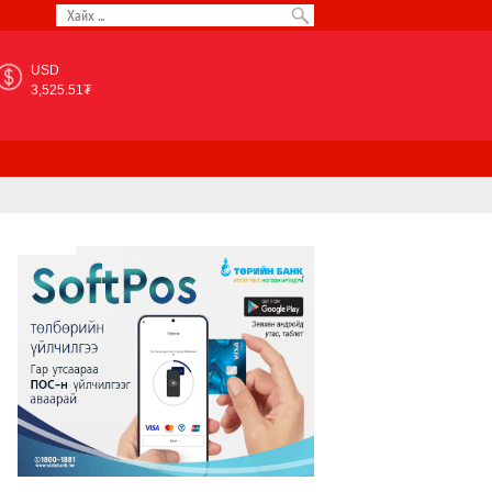
USD
3,525.51₮