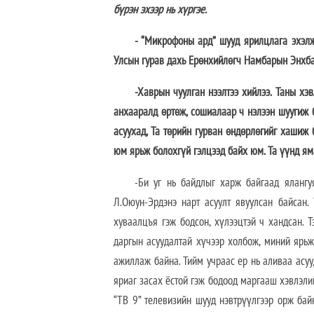
бүрэн эхээр нь хүргэе.
- “Микрофоны ард” шууд ярилцлага эхэлж
Улсын гурав дахь Ерөнхийлөгч Намбарын Энхба
-Хаврын чуулган нээлтээ хийлээ. Таны хэ
анхааралд өртөж, сошиалаар ч нэлээн шуугиж б
асуухад, Та төрийн гурван өндөрлөгийг хашиж
юм ярьж болохгүй гэлцээд байх юм. Та үүнд ям
-Би уг нь байдлыг харж байгаад ялангу
Л.Оюун-Эрдэнэ нарт асуулт явуулсан байсан.
хуваалцъя гэж бодсон, хүлээцтэй ч хандсан.
даргын асуудалтай хүчээр холбож, миний ярьж
ажиллаж байна. Тийм учраас ер нь аливаа асуу
яриаг засах ёстой гэж бодоод маргааш хэвлэлий
“ТВ 9” телевизийн шууд нэвтрүүлгээр орж бай