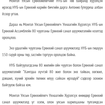
Монгол Улсын Ерөнхийлөгчийг НҮБ-ын Төв байранд хүрэлцэн
ирэхэд НҮБ-ын Ерөнхий нарийн бичгийн дарга Антонио Гутерреш албан
ёсоор угтав.
Дараа нь Монгол Улсын Ерөнхийлөгч Ухнаагийн Хүрэлсүх НҮБ-ын
Ерөнхий Ассамблейн 80 чуулганы Ерөнхий санал шүүмжлэлийн нээлтэд
оролцлоо.
Энэ удаагийн чуулганы Ерөнхий санал шүүмжлэлд НҮБ-ын гишүүн
150 гаруй орны төр, засгийн тэргүүн оролцож байна.
НҮБ байгуулагдсаны 80 жилийн ойн чуулган болон Ерөнхий санал
шүүмжлэлийг “Хамтдаа хүчтэй 80 жил болон энх тайван, хөгжил,
дэвшил, хүний эрхийн төлөөх илүү сайхан ирээдүй” сэдвээр зохион
байгуулж байгаа юм.
Монгол Улсын Ерөнхийлөгч Ухнаагийн Хүрэлсүх өнөөдөр Ерөнхий
санал шүүмжлэлд үг хэлж, олон улсын харилцааны тулгамдсан