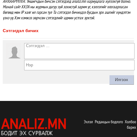
АНХААРУУЛГА: Уншигчдын бичсэн сэтгэгдэлд analiz.mn хариуцлага хүлээхгүй болно.
Манай сайт ХХЗХ-ны журмын дагуу зүй зохисгүй зарим үг, хэллэгийг хязгаарласан
бөгөөд мөн IP хаяг ил гарсан тул Та сэтгэгдэл бичихдээ бусдын эрх ашгийг хүндэтгэн
үзнэ үү. Хэм хэмжээ зөрчсөн сэтгэгдлийг админ устгах эрхтэй.
Сэтгэгдэл бичих
Эхлэл
Редакцын бодлого
Холбоо
барих