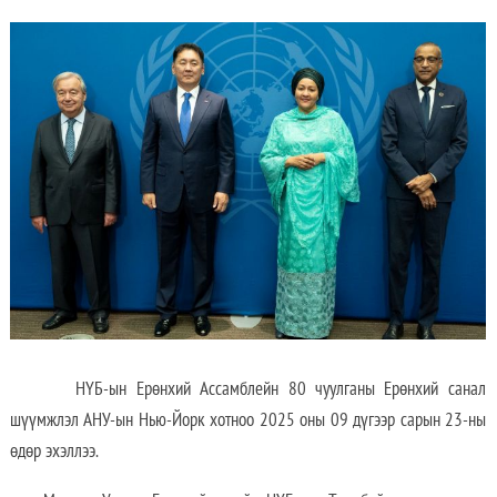
НҮБ-ын Ерөнхий Ассамблейн 80 чуулганы Ерөнхий санал
шүүмжлэл АНУ-ын Нью-Йорк хотноо 2025 оны 09 дүгээр сарын 23-ны
өдөр эхэллээ.