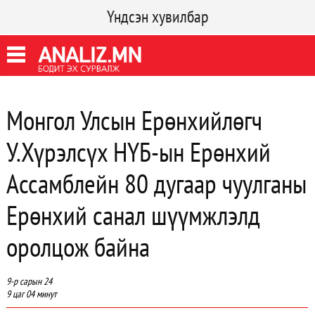
Үндсэн хувилбар
Монгол Улсын Ерөнхийлөгч
У.Хүрэлсүх НҮБ-ын Ерөнхий
Ассамблейн 80 дугаар чуулганы
Ерөнхий санал шүүмжлэлд
оролцож байна
9-р сарын 24
9 цаг 04 минут