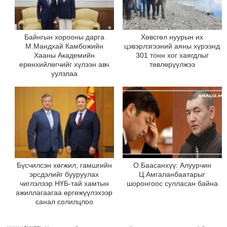
Байнгын хорооны дарга
Хөвсгөл нуурын их
М.Мандхай Камбожийн
цэвэрлэгээний аяны хүрээнд
Хааны Академийн
301 тонн хог хаягдлыг
ерөнхийлөгчийг хүлээн авч
төвлөрүүлжээ
уулзлаа
Бүсчилсэн хөгжил, гамшгийн
О.Баасанхүү: Алуурчин
эрсдэлийг бууруулах
Ц.Амгаланбаатарыг
чиглэлээр НҮБ-тай хамтын
шоронгоос сулласан байна
ажиллагаагаа өргөжүүлэхээр
санал солилцлоо