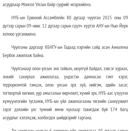
асуудлаар Монгол Улсын байр суурийг илэрхийлнэ.
​НҮБ-ын Ерөнхий Ассамблейн 80 дугаар чуулган 2025 оны 09
дүгээр сарын 09-нөөс 12 дугаар сарын сүүлч хүртэл АНУ-ын Нью-Йорк
хотноо үргэлжилнэ.
Чуулганы даргаар ХБНГУ-ын Гадаад хэргийн сайд асан Анналена
Бербок ажиллаж байна.
Чуулганаар олон улсын энх тайван, аюулгүй байдал, зэвсэг хураах,
энхийг сахиулах ажиллагаа, үндэстэн дамнасан гэмт хэрэг,
терроризмтой тэмцэх, олон улсын эрх зүй, нийгэм, эдийн засаг,
тогтвортой хөгжил, уур амьсгалын өөрчлөлт, хүний эрх, НҮБ-аас үзүүлэх
хүмүүнлэгийн тусламж, НҮБ-ын үйл ажиллагааны төсвийн санхүүжилт
зэрэг дэлхийн улс түмний өмнө чухлаар тавигдаж буй 174 багц
асуудлыг хэлэлцэж, холбогдох шийдвэрийг гаргана.
Тус чуулганы үндсэн 6 хорооны үйл ажиллагаа 10 дугаар сарын