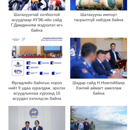
Шатахуунтай холбоотой
Шатахууны импорт
асуудлаар АҮЭБ-ийн сайд
тасралтгүй хийгдэж байна
Г.Дамдинням мэдээлэл өгч
байна
Өргөдлийн байнгын хороо
Шадар сайд Н.Номтойбаяр
нийт 9 удаа хуралдаж, эрхлэх
Хэнтий аймагт ажиллаж
асуудлынхаа хүрээнд 16
байна
асуудал хэлэлцсэн байна