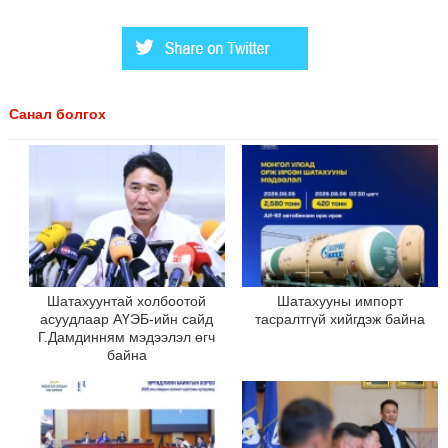
Санал болгох
Шатахуунтай холбоотой
Шатахууны импорт
асуудлаар АҮЭБ-ийн сайд
тасралтгүй хийгдэж байна
Г.Дамдинням мэдээлэл өгч
байна