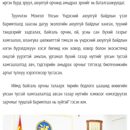
иргэн бүрд эрүүл, аюулгүй орчинд амьдрах эрхийг нь баталгаажуулдаг.
Түүнчлэн Монгол Улсын Үндэсний аюулгүй байдлын үзэл
баримтлалд заасны дагуу экологийн аюулгүй байдлыг хангах, түүний
тэнцвэрийг хадгалах, байгаль орчин, ой, усны сан бүхий газрыг
хамгаалах, ялангуяа цөлжилттэй тэмцэх нь үндэсний аюулгүй байдлын
нэгэн бүрэлдэхүүн хэсэг бөгөөд нэн ховор, ховор болон экосистемд
онцгой үүрэгтэй амьтан, ургамал бүхий газар нутгийг улсын тусгай
хамгаалалтад авч, тэдгээрийн амьдрах орчныг тэтгэхэд биотехникийн
аргыг түлхүү хэрэглэхээр тусгасан.
Иймд байгаль орчны талаарх төрийн бодлого цаашид өнөөгийн
улсын тусгай хамгаалалтад авсан газар нутгийн хэмжээг нэмэгдүүлэх
зарчмыг тууштай баримтлах нь зүйтэй” гэсэн юм.