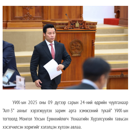
УИХ-ын 2025 оны 09 дүгээр сарын 24-ний өдрийн чуулганаар
“Алт-3” аяныг хэрэгжүүлэх зарим арга хэмжээний тухай” УИХ-ын
тогтоолд Монгол Улсын Ерөнхийлөгч Ухнаагийн Хүрэлсүхийн тавьсан
хэсэгчилсэн хоригийг хэлэлцэн хүлээн авлаа.