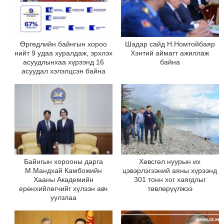
Өргөдлийн байнгын хороо
Шадар сайд Н.Номтойбаяр
нийт 9 удаа хуралдаж, эрхлэх
Хэнтий аймагт ажиллаж
асуудлынхаа хүрээнд 16
байна
асуудал хэлэлцсэн байна
Байнгын хорооны дарга
Хөвсгөл нуурын их
М.Мандхай Камбожийн
цэвэрлэгээний аяны хүрээнд
Хааны Академийн
301 тонн хог хаягдлыг
ерөнхийлөгчийг хүлээн авч
төвлөрүүлжээ
уулзлаа