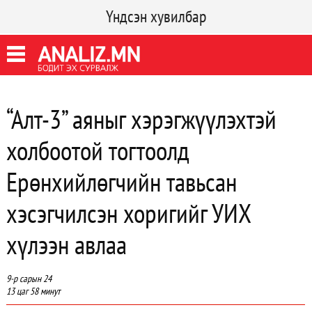
Үндсэн хувилбар
“Алт-3” аяныг хэрэгжүүлэхтэй
холбоотой тогтоолд
Ерөнхийлөгчийн тавьсан
хэсэгчилсэн хоригийг УИХ
хүлээн авлаа
9-р сарын 24
13 цаг 58 минут