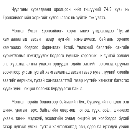
Чуулганы хуралдаанд оролцсон нийт гишүүний 74.5 хувь нь
Ерөнхийлөгчийн хоригийг хүлээн авах нь зүйтэй гэж үзлээ.
Монгол Улсын Ерөнхийлөгч хориг тавих үндэслэлдээ “Тусгай
хамгаалалтад авсан газар нутгийг нэмэгдүүлж, байгаль орчноо
хамгаалах бодлого баримтлах ёстой. Үндэсний баялгийн сангийн
хуримтлалыг нэмэгдүүлэх бодлого тууштай хэрэгжих нь зүйтэй боловч
энэ хүрээнд алтны үндсэн ордуудыг эдийн засгийн эргэлтэд оруулах
зорилгоор улсын тусгай хамгаалалтад авсан газар нутаг, түүний хилийн
заагийг өөрчилж, тусгай хамгаалалттай газар нутгийн хэмжээг багасгах
хууль зүйн нөхцөл боломж бүрдүүлсэн байна.
Монгол төрийн бодлогоор байгалийн бүс, бүслүүрийн онцлог хэв
шинж, унаган төрх, байгалийн өвөрмөц тогтоц, түүх, соёл, шинжлэх
ухаан, танин мэдэхүй, экологийн хувьд онцгой ач холбогдол бүхий
газар нутгийг улсын тусгай хамгаалалтад авч, одоо ба ирээдүй үеийн