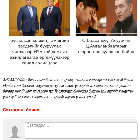
Бүсчилсэн хөгжил, гамшгийн
О.Баасанхүү: Алуурчин
эрсдэлийг бууруулах
Ц.Амгаланбаатарыг
чиглэлээр НҮБ-тай хамтын
шоронгоос сулласан байна
ажиллагаагаа өргөжүүлэхээр
санал солилцлоо
АНХААРУУЛГА: Уншигчдын бичсэн сэтгэгдэлд analiz.mn хариуцлага хүлээхгүй болно.
Манай сайт ХХЗХ-ны журмын дагуу зүй зохисгүй зарим үг, хэллэгийг хязгаарласан
бөгөөд мөн IP хаяг ил гарсан тул Та сэтгэгдэл бичихдээ бусдын эрх ашгийг хүндэтгэн
үзнэ үү. Хэм хэмжээ зөрчсөн сэтгэгдлийг админ устгах эрхтэй.
Сэтгэгдэл бичих