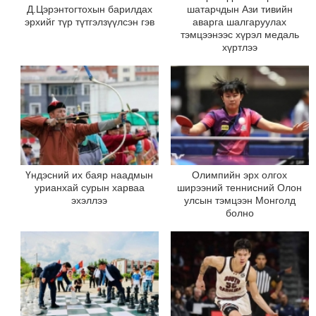
Д.Цэрэнтогтохын барилдах
шатарчдын Ази тивийн
эрхийг түр түтгэлзүүлсэн гэв
аварга шалгаруулах
тэмцээнээс хүрэл медаль
хүртлээ
Үндэсний их баяр наадмын
Олимпийн эрх олгох
урианхай сурын харваа
ширээний теннисний Олон
эхэллээ
улсын тэмцээн Монголд
болно