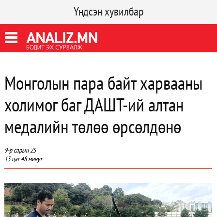
Үндсэн хувилбар
Монголын пара байт харвааны
холимог баг ДАШТ-ий алтан
медалийн төлөө өрсөлдөнө
9-р сарын 25
13 цаг 48 минут