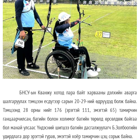
БНСУ-ын Кванжу хотод пара байт харвааны дэлхийн аварга
шалгаруулах тэмцээн есдүгээр сарын 20-29-ний өдрүүдэд болж байна.
Тэмцээнд 28 орны нийт 176 (эрэгтэй 111, эмэгтэй 65) тамирчин
ганцаарчилсан, багийн болон холимог багийн төрөлд өрсөлдөж байгаа
бол манай улсаас Үндэсний шигшээ багийн дасгалжуулагч Б.Золбоогийн
удирдлага дор эрэгтэй гурав, эмэгтэй хоёр тамирчин цэц сорьж байна.