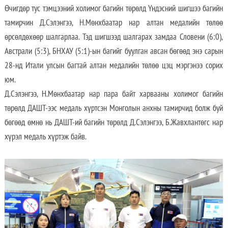
Өчигдөр тус тэмцээний холимог багийн төрөлд Үндэсний шигшээ багийн
тамирчин Д.Сэлэнгээ, Н.Мөнхбаатар нар алтан медалийн төлөө
өрсөлдөхөөр шалгарлаа. Тэд шигшээд шалгарах замдаа Словени (6:0),
Австрали (5:3), БНХАУ (5:1)-ын багийг буулган авсан бөгөөд энэ сарын
28-нд Итали улсын багтай алтан медалийн төлөө цэц мэргэнээ сорих
юм.
Д.Сэлэнгээ, Н.Мөнхбаатар нар пара байт харвааны холимог багийн
төрөлд ДАШТ-ээс медаль хүртсэн Монголын анхны тамирчид болж буй
бөгөөд өмнө нь ДАШТ-ий багийн төрөлд Д.Сэлэнгээ, Б.Жавхлантөгс нар
хүрэл медаль хүртэж байв.