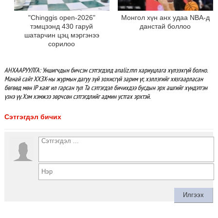
"Chinggis open-2026"
Монгол хүн анх удаа NBA-д
тэмцээнд 430 гаруй
данстай боллоо
шатарчин цэц мэргэнээ
сорилоо
АНХААРУУЛГА: Уншигчдын бичсэн сэтгэгдэлд analiz.mn хариуцлага хүлээхгүй болно.
Манай сайт ХХЗХ-ны журмын дагуу зүй зохисгүй зарим үг, хэллэгийг хязгаарласан
бөгөөд мөн IP хаяг ил гарсан тул Та сэтгэгдэл бичихдээ бусдын эрх ашгийг хүндэтгэн
үзнэ үү. Хэм хэмжээ зөрчсөн сэтгэгдлийг админ устгах эрхтэй.
Сэтгэгдэл бичих