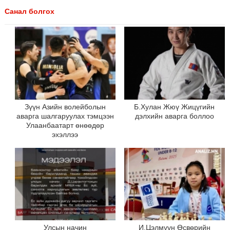
Санал болгох
Зүүн Азийн волейболын
Б.Хулан Жюү Жицүгийн
аварга шалгаруулах тэмцээн
дэлхийн аварга боллоо
Улаанбаатарт өнөөдөр
эхэллээ
Улсын начин
И.Цэлмүүн Өсвөрийн