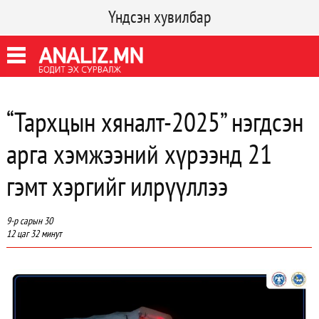
Үндсэн хувилбар
“Тархцын хяналт-2025” нэгдсэн
арга хэмжээний хүрээнд 21
гэмт хэргийг илрүүллээ
9-р сарын 30
12 цаг 32 минут