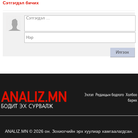
Сэтгэгдэл бичих
Эхлэл
Редакцын бодлого
Холбоо
барих
ANALIZ.MN © 2026 он. Зохиогчийн эрх хуулиар хамгаалагдсан.