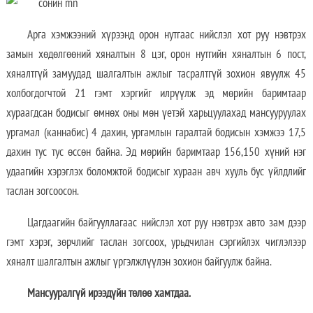
Арга хэмжээний хүрээнд орон нутгаас нийслэл хот руу нэвтрэх
замын хөдөлгөөний хяналтын 8 цэг, орон нутгийн хяналтын 6 пост,
хяналтгүй замуудад шалгалтын ажлыг тасралтгүй зохион явуулж 45
холбогдогчтой 21 гэмт хэргийг илрүүлж эд мөрийн баримтаар
хураагдсан бодисыг өмнөх оны мөн үетэй харьцуулахад мансууруулах
ургамал (каннабис) 4 дахин, ургамлын гаралтай бодисын хэмжээ 17,5
дахин тус тус өссөн байна. Эд мөрийн баримтаар 156,150 хүний нэг
удаагийн хэрэглэх боломжтой бодисыг хураан авч хууль бус үйлдлийг
таслан зогсоосон.
Цагдаагийн байгууллагаас нийслэл хот руу нэвтрэх авто зам дээр
гэмт хэрэг, зөрчлийг таслан зогсоох, урьдчилан сэргийлэх чиглэлээр
хяналт шалгалтын ажлыг үргэлжлүүлэн зохион байгуулж байна.
Мансууралгүй ирээдүйн төлөө хамтдаа.