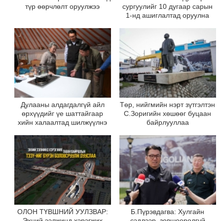
түр өөрчлөлт оруулжээ
сургуулийг 10 дугаар сарын
1-нд ашиглалтад оруулна
Дулааны алдагдалгүй айл
Төр, нийгмийн нэрт зүтгэлтэн
өрхүүдийг үе шаттайгаар
С.Зоригийн хөшөөг буцаан
хийн халаалтад шилжүүлнэ
байрлууллаа
ОЛОН ТҮВШНИЙ УУЛЗВАР:
Б.Пүрэвдагва: Хулгайн
Эхний ээлжинд хэрэгжих
сэдлээр, зөвшөөрөлгүй