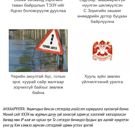
таван байршлын ТЭЗҮ-ийг
нүүлгэн шилжүүлсэн
бүрэн боловсруулж дууслаа
С.Зоригийн хөшөөг
өнөөдрийн дотор буцаан
байрлуулна
Үерийн аюултай бүс, голын
Хууль зүйн зөвлөх
эрэг, хуурай сайр жалгаар
үйлчилгээний урилга
зорчихгүй байхыг зөвлөж
байна
АНХААРУУЛГА: Уншигчдын бичсэн сэтгэгдэлд analiz.mn хариуцлага хүлээхгүй болно.
Манай сайт ХХЗХ-ны журмын дагуу зүй зохисгүй зарим үг, хэллэгийг хязгаарласан
бөгөөд мөн IP хаяг ил гарсан тул Та сэтгэгдэл бичихдээ бусдын эрх ашгийг хүндэтгэн
үзнэ үү. Хэм хэмжээ зөрчсөн сэтгэгдлийг админ устгах эрхтэй.