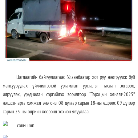
Цагдаагийн байгууллагаас Улаанбаатар хот руу нэвтрүүлж буй
мансууруулах үйлчилгээтэй ургамлын урсгалыг таслан зогсоох,
илрүүлэх, урьдчилан сэргийлэх зорилгоор “Тархцын хяналт-2025”
нэгдсэн арга хэмжээг энэ оны 08 дугаар сарын 18-ны өдрөөс 09 дүгээр
сарын 25-ны өдрийн хооронд зохион явууллаа.