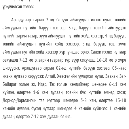
урьдчилсан төлөв:
Аравдугаар сарын 2-нд баруун аймгуудын ихэнх нутаг, төвийн
аймгуудын нутгийн баруун хэсгээр, 3-нд баруун, төвийн аймгуудын
нутгийн зарим газар, зүүн аймгуудын нутгийн хойд хэсгээр, 4-нд баруун,
төвийн аймгуудын нутгийн хойд хэсгээр, 5-нд баруун, төв, зүүн
аймгуудын нутгийн хойд хэсгээр хур тунадас орно. Салхи ихэнх нутгаар
секундэд 7-12 метр, зарим газраар түр зуур секундэд 16-18 метр хүрч
ширүүснэ. Аравдугаар сарын 02-нд нутгийн баруун хэсгээр, 03-наас
ихэнх нутгаар сэрүүсэж Алтай, Хөвсгөлийн уулархаг нутаг, Завхан, Заг-
Байдраг голын эх, Идэр, Тэс голын хөндийгөөр шөнөдөө 6-11 хэм
хүйтэн, өдөртөө 1-6 хэм дулаан, говийн бүс нутгийн өмнөд хэсэг,
Дорнод-Дарьгангын тал нутгаар шөнөдөө 3-8 хэм, өдөртөө 13-18
хэмийн дулаан, бусад нутгаар шөнөдөө 4 хэмийн хүйтнээс 1 хэмийн
дулаан, өдөртөө 7-12 хэм дулаан байна.