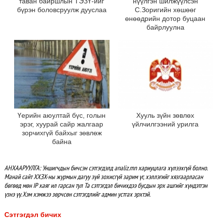
таван байршлын ТЭЗҮ-ийг
нүүлгэн шилжүүлсэн
бүрэн боловсруулж дууслаа
С.Зоригийн хөшөөг
өнөөдрийн дотор буцаан
байрлуулна
Үерийн аюултай бүс, голын
Хууль зүйн зөвлөх
эрэг, хуурай сайр жалгаар
үйлчилгээний урилга
зорчихгүй байхыг зөвлөж
байна
АНХААРУУЛГА: Уншигчдын бичсэн сэтгэгдэлд analiz.mn хариуцлага хүлээхгүй болно.
Манай сайт ХХЗХ-ны журмын дагуу зүй зохисгүй зарим үг, хэллэгийг хязгаарласан
бөгөөд мөн IP хаяг ил гарсан тул Та сэтгэгдэл бичихдээ бусдын эрх ашгийг хүндэтгэн
үзнэ үү. Хэм хэмжээ зөрчсөн сэтгэгдлийг админ устгах эрхтэй.
Сэтгэгдэл бичих