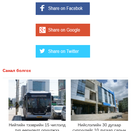
Санал болгох
Нийтийн тээврийн 15 чиглэлд
Нийслэлийн 30 дугаар
түр өөрчлөлт оруулжээ
сургуулийг 10 дугаар сарын