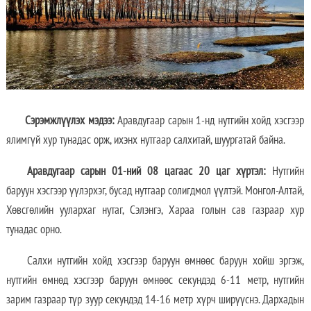
Сэрэмжлүүлэх мэдээ:
Аравдугаар сарын 1-нд нутгийн хойд хэсгээр
ялимгүй хур тунадас орж, ихэнх нутгаар салхитай, шуургатай байна.
Аравдугаар сарын 01-ний 08 цагаас 20 цаг хүртэл:
Нутгийн
баруун хэсгээр үүлэрхэг, бусад нутгаар солигдмол үүлтэй. Монгол-Алтай,
Хөвсгөлийн уулархаг нутаг, Сэлэнгэ, Хараа голын сав газраар хур
тунадас орно.
Салхи нутгийн хойд хэсгээр баруун өмнөөс баруун хойш эргэж,
нутгийн өмнөд хэсгээр баруун өмнөөс секундэд 6-11 метр, нутгийн
зарим газраар түр зуур секундэд 14-16 метр хүрч ширүүснэ. Дархадын