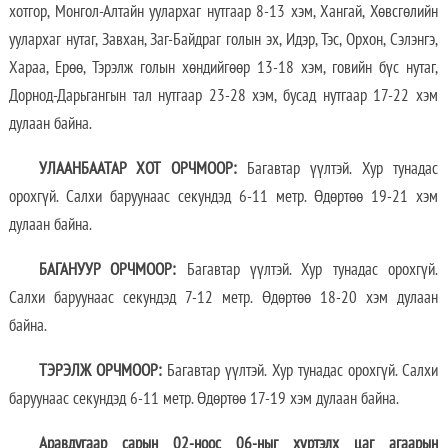
хотгор, Монгол-Алтайн уулархаг нутгаар 8-13 хэм, Хангай, Хөвсгөлийн
уулархаг нутаг, Завхан, Заг-Байдраг голын эх, Идэр, Тэс, Орхон, Сэлэнгэ,
Хараа, Ерөө, Тэрэлж голын хөндийгөөр 13-18 хэм, говийн бүс нутаг,
Дорнод-Дарьгангын тал нутгаар 23-28 хэм, бусад нутгаар 17-22 хэм
дулаан байна.
УЛААНБААТАР ХОТ ОРЧМООР:
Багавтар үүлтэй. Хур тунадас
орохгүй. Салхи баруунаас секундэд 6-11 метр. Өдөртөө 19-21 хэм
дулаан байна.
БАГАНУУР ОРЧМООР:
Багавтар үүлтэй. Хур тунадас орохгүй.
Салхи баруунаас секундэд 7-12 метр. Өдөртөө 18-20 хэм дулаан
байна.
ТЭРЭЛЖ ОРЧМООР:
Багавтар үүлтэй. Хур тунадас орохгүй. Салхи
баруунаас секундэд 6-11 метр. Өдөртөө 17-19 хэм дулаан байна.
Аравдугаар сарын 02-ноос 06-ныг хүртэлх
цаг агаарын