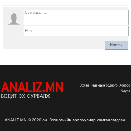
Эхлэл
Редакцын бодлого
Холбоо
барих
ANALIZ.MN © 2026 он. Зохиогчийн эрх хуулиар хамгаалагдсан.