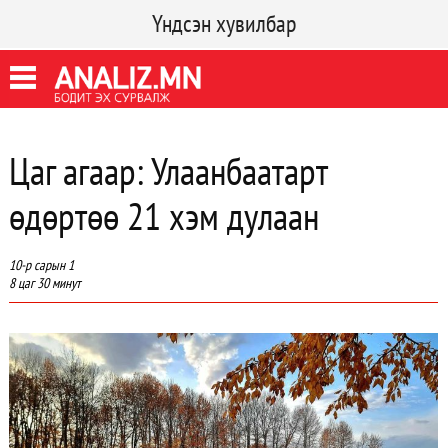
Үндсэн хувилбар
Цаг агаар: Улаанбаатарт
өдөртөө 21 хэм дулаан
10-р сарын 1
8 цаг 30 минут