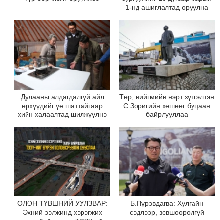
1-нд ашиглалтад оруулна
Дулааны алдагдалгүй айл
Төр, нийгмийн нэрт зүтгэлтэн
өрхүүдийг үе шаттайгаар
С.Зоригийн хөшөөг буцаан
хийн халаалтад шилжүүлнэ
байрлууллаа
ОЛОН ТҮВШНИЙ УУЛЗВАР:
Б.Пүрэвдагва: Хулгайн
Эхний ээлжинд хэрэгжих
сэдлээр, зөвшөөрөлгүй